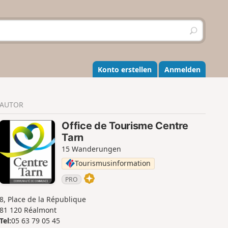
S
u
c
h
e
Konto erstellen
Anmelden
n
AUTOR
Office de Tourisme Centre
Tarn
15 Wanderungen
Tourismusinformation
PRO
8, Place de la République
81 120 Réalmont
Tel:
05 63 79 05 45