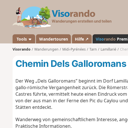
V
i
s
o
r
a
Tools
Wandertouren
Hilfe ↗
Viso
rando
Prem
n
Visorando
Wanderungen
Midi-Pyrénées
Tarn
Lamillarié
Chem
d
o
Chemin Dels Galloromans
Der Weg „Dels Galloromans” beginnt im Dorf Lamill
gallo-römische Vergangenheit zurück. Die Römerstr
Castres führte, vermittelt heute einen Eindruck vom
von der aus man in der Ferne den Pic du Caylou u
Stätten entdeckt.
Wanderweg von gemeinschaftlichem Interesse, ang
Praktische Informationen.