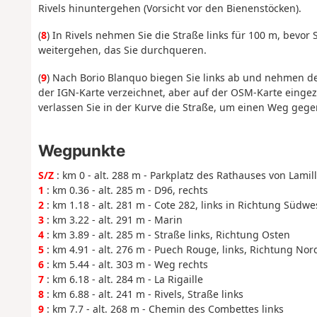
Rivels hinuntergehen (Vorsicht vor den Bienenstöcken).
(
8
) In Rivels nehmen Sie die Straße links für 100 m, bevo
weitergehen, das Sie durchqueren.
(
9
) Nach Borio Blanquo biegen Sie links ab und nehmen de
der IGN-Karte verzeichnet, aber auf der OSM-Karte eingez
verlassen Sie in der Kurve die Straße, um einen Weg gege
Wegpunkte
S/Z
: km 0 - alt. 288 m - Parkplatz des Rathauses von Lamill
1
: km 0.36 - alt. 285 m - D96, rechts
2
: km 1.18 - alt. 281 m - Cote 282, links in Richtung Südwe
3
: km 3.22 - alt. 291 m - Marin
4
: km 3.89 - alt. 285 m - Straße links, Richtung Osten
5
: km 4.91 - alt. 276 m - Puech Rouge, links, Richtung No
6
: km 5.44 - alt. 303 m - Weg rechts
7
: km 6.18 - alt. 284 m - La Rigaille
8
: km 6.88 - alt. 241 m - Rivels, Straße links
9
: km 7.7 - alt. 268 m - Chemin des Combettes links