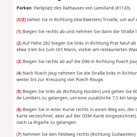
Parken
: Parkplatz des Rathauses von Lamillarié (81120).
(
S/Z
) Gehen Sie in Richtung (Nordwesten) Trivalle, um auf
(
1
) Biegen Sie rechts ab und nehmen Sie dann die Straße l
(
2
) Auf Höhe 282 biegen Sie links in Richtung Prat Neuf a
etwa 3 km bis zum Ort Marin, vorbei am restaurierten Wa
(
3
) Biegen Sie rechts ab auf die D96 in Richtung Puech Jou
(
4
) Nach Puech Jouy nehmen Sie die Straße links in Richt
weiter bis zur Kreuzung von Puech Rouge.
(
5
) Biegen Sie links ab (Richtung Norden) und gehen Sie 6
de Lombers zu gelangen, um eine zusätzliche 7,5 km la
(
6
) Biegen Sie in einer Kurve rechts in einen Weg ein, der
Karte verzeichnet, aber auf der OSM-Karte eingezeichnet).
nach La Rigaille zu gelangen.
(
7
) Nehmen Sie den Feldweg rechts (Richtung Südwesten) v