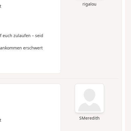
rigalou
t
f euch zulaufen – seid
Vorankommen erschwert
SMeredith
t