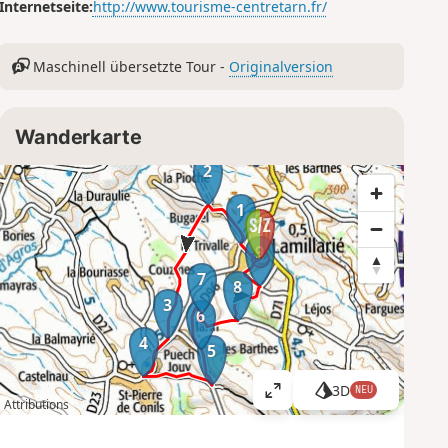
Internetseite:
http://www.tourisme-centretarn.fr/
Maschinell übersetzte Tour -
Originalversion
Wanderkarte
2
1
9
7
8
3
6
4
5
3D
NEU
K
Attributions
a
r