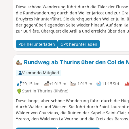
Diese schöne Wanderung führt durch die Täler der Flüsse 
die Rundwanderung durch den Weiler Jaricot und zur Gran
Bruyères hinunterführt. Sie durchquert den Weiler Julin,
der gegenüberliegenden Seite wieder hinauf. Auf dem Kam
zur Burlière, überquert die Artilla und erreicht über den
dann das Dorf Thurins.
PDF herunterladen
GPX herunterladen
Rundweg ab Thurins über den Col de M
Visorando-Mitglied
29,15 km
+1 013 m
-1 013 m
11:15 Std.
Start in Thurins (Rhône)
Diese lange, aber schöne Wanderung führt durch die Hüge
durch Wälder und Wiesen. Sie führt durch Saint-Laurent-de
Wälder von Courzieux, die Ruinen der Kapelle Saint-Clair
Yzeron, den Wald von La Vourne und die Croix des Barons