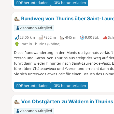
PDF herunterladen
GPX herunterladen
Rundweg von Thurins über Saint-Laur
Visorando-Mitglied
23,06 km
+852 m
-845 m
9:00 Std.
Sc
Start in Thurins (Rhône)
Diese Rundwanderung in den Monts du Lyonnais verläuft g
Yzeron und Garon. Von Thurins aus steigt der Weg auf den
führt dann wieder hinunter nach Saint-Laurent-de-Vaux. Er
führt über Châteauvieux und Yzeron und erreicht dann 
Sie sich unterwegs etwas Zeit für einen Besuch des Dolm
PDF herunterladen
GPX herunterladen
Von Obstgärten zu Wäldern in Thurins
Visorando-Mitglied