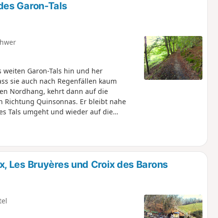
des Garon-Tals
hwer
 weiten Garon-Tals hin und her
dass sie auch nach Regenfällen kaum
den Nordhang, kehrt dann auf die
n Richtung Quinsonnas. Er bleibt nahe
es Tals umgeht und wieder auf die
angt er wieder auf die Südseite,
 den oberen Teil dieses Hangs, um dann
, Les Bruyères und Croix des Barons
tel