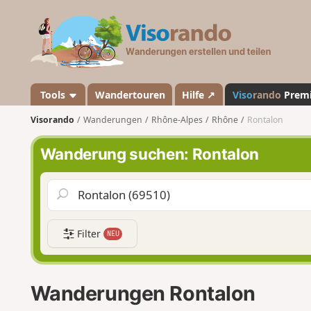
V
i
s
o
r
a
Tools
Wandertouren
Hilfe ↗
Viso
rando
Prem
n
Visorando
Wanderungen
Rhône-Alpes
Rhône
Rontalon
d
o
Wanderung suchen: Rontalon
Filter
NEU
Wanderungen Rontalon