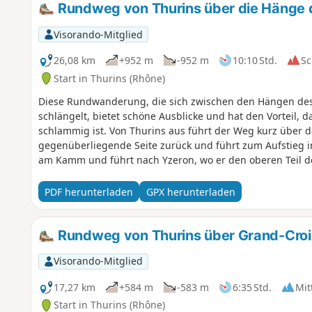
Rundweg von Thurins über die Hänge 
Visorando-Mitglied
26,08 km
+952 m
-952 m
10:10 Std.
Sc
Start in Thurins (Rhône)
Diese Rundwanderung, die sich zwischen den Hängen des
schlängelt, bietet schöne Ausblicke und hat den Vorteil, 
schlammig ist. Von Thurins aus führt der Weg kurz über 
gegenüberliegende Seite zurück und führt zum Aufstieg i
am Kamm und führt nach Yzeron, wo er den oberen Teil d
Nordseite zurückkehrt. Vorbei am Staudamm des Garon gel
schlängelt sich durch das hügelige Gelände und erreicht
PDF herunterladen
GPX herunterladen
nach Thurins abzusteigen.
Rundweg von Thurins über Grand-Croix
Visorando-Mitglied
17,27 km
+584 m
-583 m
6:35 Std.
Mit
Start in Thurins (Rhône)