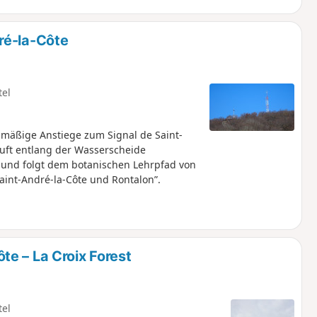
ré-la-Côte
tel
mäßige Anstiege zum Signal de Saint-
uft entlang der Wasserscheide
 und folgt dem botanischen Lehrpfad von
Saint-André-la-Côte und Rontalon”.
e – La Croix Forest
tel