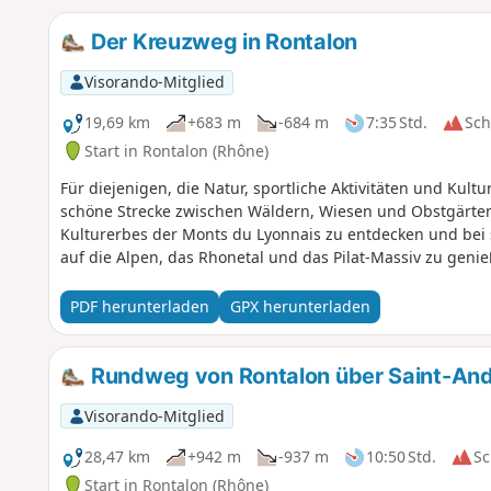
Der Kreuzweg in Rontalon
Visorando-Mitglied
19,69 km
+683 m
-684 m
7:35 Std.
Sc
Start in Rontalon (Rhône)
Für diejenigen, die Natur, sportliche Aktivitäten und Kult
schöne Strecke zwischen Wäldern, Wiesen und Obstgärten 
Kulturerbes der Monts du Lyonnais zu entdecken und bei 
auf die Alpen, das Rhonetal und das Pilat-Massiv zu genie
PDF herunterladen
GPX herunterladen
Rundweg von Rontalon über Saint-André
Visorando-Mitglied
28,47 km
+942 m
-937 m
10:50 Std.
Sc
Start in Rontalon (Rhône)