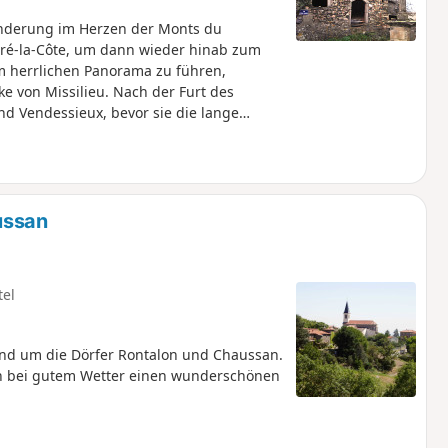
nderung im Herzen der Monts du
dré-la-Côte, um dann wieder hinab zum
em herrlichen Panorama zu führen,
e von Missilieu. Nach der Furt des
nd Vendessieux, bevor sie die lange
n Angriff nimmt, die von den Weilern
ennes unterbrochen werden, um schließlich
ussan
tel
d um die Dörfer Rontalon und Chaussan.
nen bei gutem Wetter einen wunderschönen