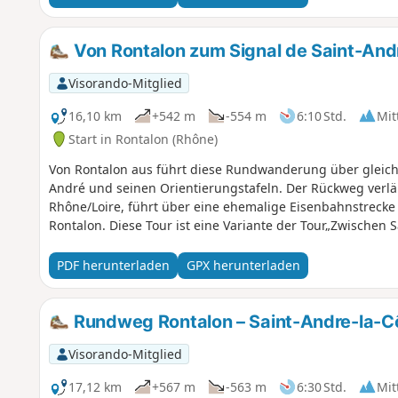
Von Rontalon zum Signal de Saint-And
Visorando-Mitglied
16,10 km
+542 m
-554 m
6:10 Std.
Mit
Start in Rontalon (Rhône)
Von Rontalon aus führt diese Rundwanderung über gleich
André und seinen Orientierungstafeln. Der Rückweg verlä
Rhône/Loire, führt über eine ehemalige Eisenbahnstrecke
Rontalon. Diese Tour ist eine Variante der Tour„Zwischen 
PDF herunterladen
GPX herunterladen
Rundweg Rontalon – Saint-Andre-la-Côt
Visorando-Mitglied
17,12 km
+567 m
-563 m
6:30 Std.
Mit