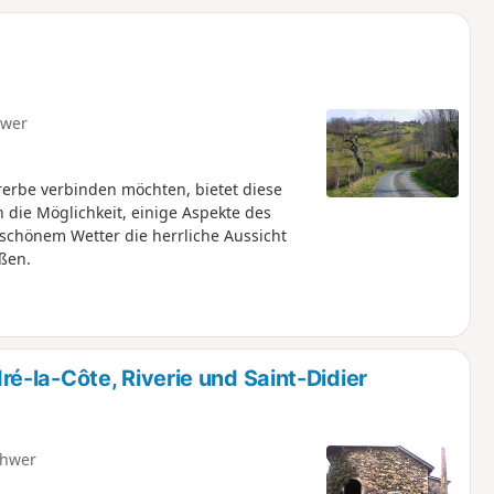
u
n
m
hwer
urerbe verbinden möchten, bietet diese
die Möglichkeit, einige Aspekte des
schönem Wetter die herrliche Aussicht
ßen.
-la-Côte, Riverie und Saint-Didier
hwer