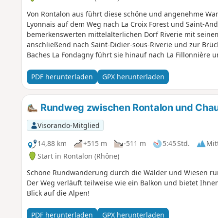
Von Rontalon aus führt diese schöne und angenehme Wa
Lyonnais auf dem Weg nach La Croix Forest und Saint-An
bemerkenswerten mittelalterlichen Dorf Riverie mit sein
anschließend nach Saint-Didier-sous-Riverie und zur Brück
Baches La Fondagny führt sie hinauf nach La Fillonnière u
Durchquerung eines schönen Laubwaldes und von Tälern i
L'Adret, La Ferrandière, La Julanière und Les Hautes Gar
PDF herunterladen
GPX herunterladen
zum Ausgangspunkt zurückzukehren.
Rundweg zwischen Rontalon und Cha
Visorando-Mitglied
14,88 km
+515 m
-511 m
5:45 Std.
Mit
Start in Rontalon (Rhône)
Schöne Rundwanderung durch die Wälder und Wiesen run
Der Weg verläuft teilweise wie ein Balkon und bietet Ih
Blick auf die Alpen!
PDF herunterladen
GPX herunterladen