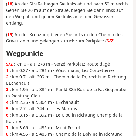
(
18
) An der Straße biegen Sie links ab und nach 50 m rechts.
Gehen Sie 20 m auf der Straße, biegen Sie dann links auf
den Weg ab und gehen Sie links an einem Gewässer
entlang.
(
19
) An der Kreuzung biegen Sie links in den Chemin des
Grivaux ein und gelangen zurück zum Parkplatz (
S/Z
).
Wegpunkte
S/Z
: km 0 - alt. 278 m - Verzé Parkplatz Route d'Igé
1
: km 0.27 - alt. 281 m - Waschhaus, Les Corbetteries
2
: km 0.7 - alt. 309 m - Chemin de la Fa, rechts in Richtung
L'Echanault
3
: km 1.95 - alt. 384 m - Punkt 385 Bois de la Fa. Gegenüber
in Richtung Clou
4
: km 2.36 - alt. 364 m - L'Echanault
5
: km 2.7 - alt. 344 m - Les Martins
6
: km 3.15 - alt. 392 m - Le Clou in Richtung Champ de la
Boivine
7
: km 3.66 - alt. 435 m - Mont Perret
8
: km 4.55 - alt. 485 m - Champ de la Boivine in Richtung