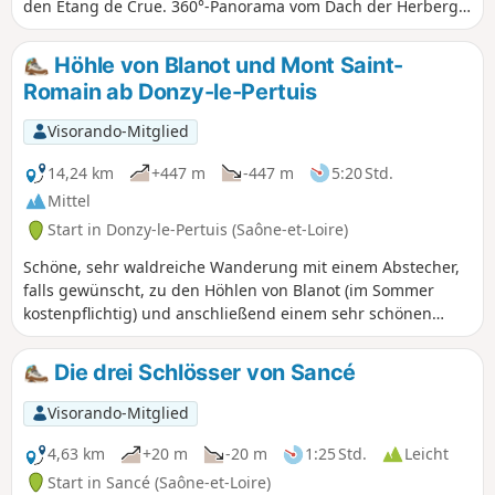
den Étang de Crue. 360°-Panorama vom Dach der Herberge
Mont Saint-Romain und schöner Ausblick vom
Orientierungstisch oberhalb der Höhlen von Azé.
Höhle von Blanot und Mont Saint-
Romain ab Donzy-le-Pertuis
Visorando-Mitglied
14,24 km
+447 m
-447 m
5:20 Std.
Mittel
Start in Donzy-le-Pertuis (Saône-et-Loire)
Schöne, sehr waldreiche Wanderung mit einem Abstecher,
falls gewünscht, zu den Höhlen von Blanot (im Sommer
kostenpflichtig) und anschließend einem sehr schönen
Aussichtspunkt am Mont Saint-Romain.
Die drei Schlösser von Sancé
Visorando-Mitglied
4,63 km
+20 m
-20 m
1:25 Std.
Leicht
Start in Sancé (Saône-et-Loire)