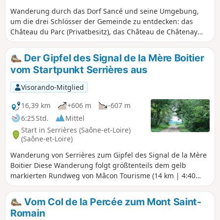
Wanderung durch das Dorf Sancé und seine Umgebung,
um die drei Schlösser der Gemeinde zu entdecken: das
Château du Parc (Privatbesitz), das Château de Châtenay
(Privatbesitz) und das Château Lapalus
(Gemeindeeigentum).
Der Gipfel des Signal de la Mère Boitier
vom Startpunkt Serrières aus
Visorando-Mitglied
16,39 km
+606 m
-607 m
6:25 Std.
Mittel
Start in Serrières (Saône-et-Loire)
(Saône-et-Loire)
Wanderung von Serrières zum Gipfel des Signal de la Mère
Boitier Diese Wanderung folgt größtenteils dem gelb
markierten Rundweg von Mâcon Tourisme (14 km | 4:40
Std. zu Fuß), der hier heruntergeladen werden kann, und
teilweise dem blau markierten Rundweg Crêtes von Mère
Vom Col de la Percée zum Mont Saint-
Boitier zum Weiler Les Guérins.
Romain