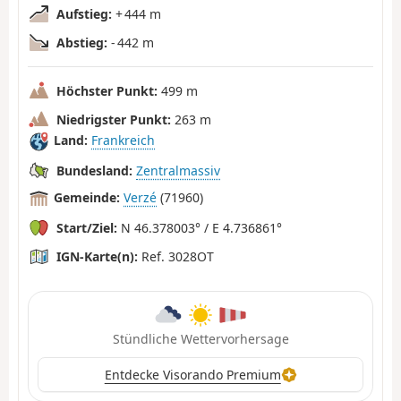
Aufstieg:
+ 444 m
Abstieg:
- 442 m
Höchster Punkt:
499 m
Niedrigster Punkt:
263 m
Land:
Frankreich
Bundesland:
Zentralmassiv
Gemeinde:
Verzé
(71960)
Start/Ziel:
N 46.378003° / E 4.736861°
IGN-Karte(n):
Ref. 3028OT
Stündliche Wettervorhersage
Entdecke Visorando Premium