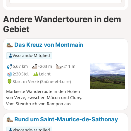
Andere Wandertouren in dem
Gebiet
Das Kreuz von Montmain
Visorando-Mitglied
6,67 km
+203 m
-211 m
2:30 Std.
Leicht
Start in Verzé (Saône-et-Loire)
Markierte Wanderroute in den Höhen
von Verzé, zwischen Mâcon und Cluny.
Vom Steinbruch von Rampon aus
durchqueren Sie die Wälder von Verzé
und steigen dann zum Croix Montmain
Rund um Saint-Maurice-de-Sathonay
hinauf. Sie folgen dem Chemin des
Chevaliers (GR®) mit herrlichem Blick
Visorando-Mitglied