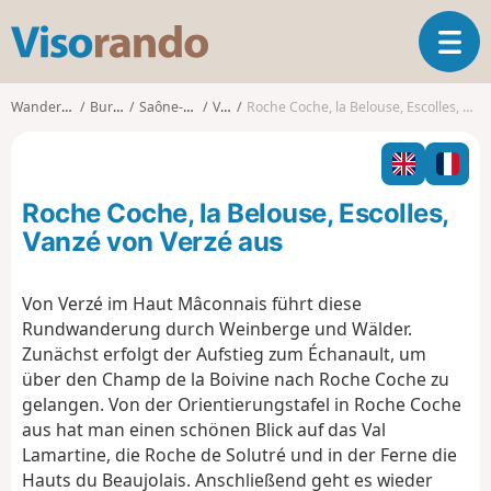
V
T
i
o
s
g
o
Wanderungen
Burgund
Saône-et-Loire
Verzé
Roche Coche, la Belouse, Escolles, Vanzé von Verzé aus
g
r
l
a
e
n
n
d
Roche Coche, la Belouse, Escolles,
a
o
v
Vanzé von Verzé aus
i
g
Von Verzé im Haut Mâconnais führt diese
a
Rundwanderung durch Weinberge und Wälder.
t
i
Zunächst erfolgt der Aufstieg zum Échanault, um
o
über den Champ de la Boivine nach Roche Coche zu
n
gelangen. Von der Orientierungstafel in Roche Coche
aus hat man einen schönen Blick auf das Val
Lamartine, die Roche de Solutré und in der Ferne die
Hauts du Beaujolais. Anschließend geht es wieder