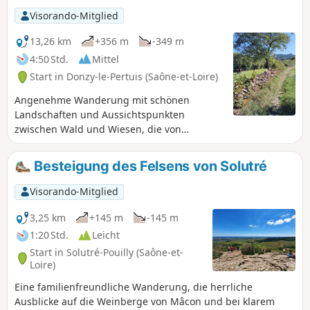
Visorando-Mitglied
13,26 km
+356 m
-349 m
4:50 Std.
Mittel
Start in Donzy-le-Pertuis (Saône-et-Loire)
Angenehme Wanderung mit schönen
Landschaften und Aussichtspunkten
zwischen Wald und Wiesen, die von
Trockenmauern gesäumt sind. Der
Höhenunterschied ist im ersten Teil der
Besteigung des Felsens von Solutré
Wanderung sehr gering, sodass der Gipfel
des Mont Saint-Romain ohne besondere
Visorando-Mitglied
Schwierigkeiten zu erreichen ist. Der
Rückweg weist steilere, aber nie sehr lange
3,25 km
+145 m
-145 m
Steigungen auf. Perfekte Wanderung für
1:20 Std.
Leicht
alle, die einen schönen Ausflug machen
Start in Solutré-Pouilly (Saône-et-
möchten, ohne sich die Beine zu sehr zu
Loire)
belasten.
Eine familienfreundliche Wanderung, die herrliche
Ausblicke auf die Weinberge von Mâcon und bei klarem