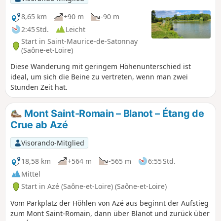
auf das Val Lamartinien und das Schloss
von Berzé-le-Chatel. Auf dem Rückweg
8,65 km
+90 m
-90 m
durchqueren Sie den Weiler Les Tardys.
2:45 Std.
Leicht
Die Rundwanderung endet auf einem
Start in Saint-Maurice-de-Satonnay
malerischen Weg mit Blick auf die
(Saône-et-Loire)
Weiden.
Diese Wanderung mit geringem Höhenunterschied ist
ideal, um sich die Beine zu vertreten, wenn man zwei
Stunden Zeit hat.
Mont Saint-Romain – Blanot – Étang de
Crue ab Azé
Visorando-Mitglied
18,58 km
+564 m
-565 m
6:55 Std.
Mittel
Start in Azé (Saône-et-Loire) (Saône-et-Loire)
Vom Parkplatz der Höhlen von Azé aus beginnt der Aufstieg
zum Mont Saint-Romain, dann über Blanot und zurück über