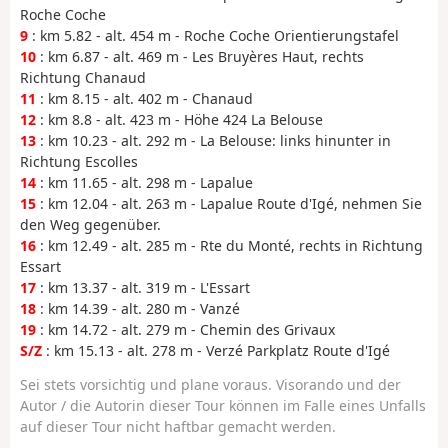
Roche Coche
9
: km 5.82 - alt. 454 m - Roche Coche Orientierungstafel
10
: km 6.87 - alt. 469 m - Les Bruyères Haut, rechts
Richtung Chanaud
11
: km 8.15 - alt. 402 m - Chanaud
12
: km 8.8 - alt. 423 m - Höhe 424 La Belouse
13
: km 10.23 - alt. 292 m - La Belouse: links hinunter in
Richtung Escolles
14
: km 11.65 - alt. 298 m - Lapalue
15
: km 12.04 - alt. 263 m - Lapalue Route d'Igé, nehmen Sie
den Weg gegenüber.
16
: km 12.49 - alt. 285 m - Rte du Monté, rechts in Richtung
Essart
17
: km 13.37 - alt. 319 m - L'Essart
18
: km 14.39 - alt. 280 m - Vanzé
19
: km 14.72 - alt. 279 m - Chemin des Grivaux
S/Z
: km 15.13 - alt. 278 m - Verzé Parkplatz Route d'Igé
Sei stets vorsichtig und plane voraus. Visorando und der
Autor / die Autorin dieser Tour können im Falle eines Unfalls
auf dieser Tour nicht haftbar gemacht werden.