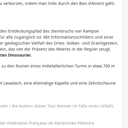
e zu verkürzen, indem man links durch den Bois d'Amont geht.
ie den Entdeckungspfad des Steinbruchs von Rampon
r alle zugänglich ist. Mit Informationsschildern und einer
er geologischen Vielfalt des Ortes. Vulkan- und Granitgestein,
tein, das von der Präsenz des Meeres in der Region zeugt,
ten Dinosaurier
.
 zu den Ruinen eines mittelalterlichen Turms in etwa 700 m
mit Lavadach, eine ehemalige Kapelle und eine Zehntscheune
utor / die Autorin dieser Tour können im Falle eines Unfalls
der Fédération Française de Randonnée Pédestre