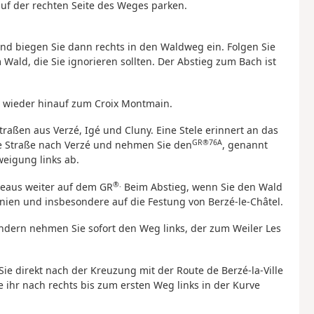
auf der rechten Seite des Weges parken.
nd biegen Sie dann rechts in den Waldweg ein. Folgen Sie
Wald, die Sie ignorieren sollten. Der Abstieg zum Bach ist
n wieder hinauf zum Croix Montmain.
traßen aus Verzé, Igé und Cluny. Eine Stele erinnert an das
GR®76A
e Straße nach Verzé und nehmen Sie den
, genannt
eigung links ab.
®.
deaus weiter auf dem GR
Beim Abstieg, wenn Sie den Wald
tinien und insbesondere auf die Festung von Berzé-le-Châtel.
ondern nehmen Sie sofort den Weg links, der zum Weiler Les
ie direkt nach der Kreuzung mit der Route de Berzé-la-Ville
 ihr nach rechts bis zum ersten Weg links in der Kurve