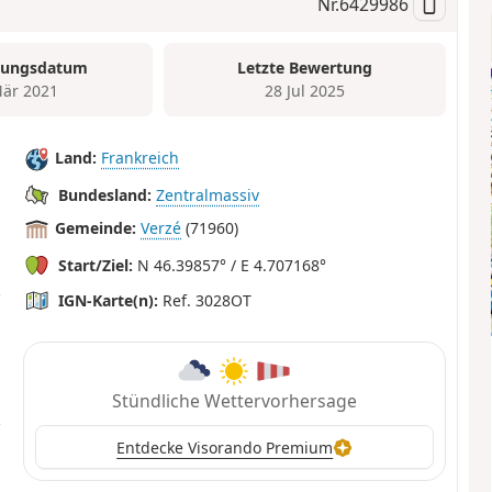
Nr.
6429986
tungsdatum
Letzte Bewertung
är 2021
28 Jul 2025
Land:
Frankreich
Bundesland:
Zentralmassiv
Gemeinde:
Verzé
(71960)
Start/Ziel:
N 46.39857° / E 4.707168°
IGN-Karte(n):
Ref. 3028OT
Stündliche Wettervorhersage
Entdecke Visorando Premium