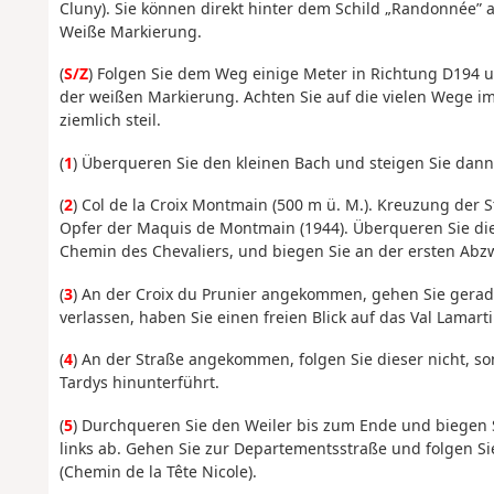
Cluny). Sie können direkt hinter dem Schild „Randonnée” 
Weiße Markierung.
(
S/Z
) Folgen Sie dem Weg einige Meter in Richtung D194 u
der weißen Markierung. Achten Sie auf die vielen Wege im 
ziemlich steil.
(
1
) Überqueren Sie den kleinen Bach und steigen Sie dan
(
2
) Col de la Croix Montmain (500 m ü. M.). Kreuzung der S
Opfer der Maquis de Montmain (1944). Überqueren Sie di
Chemin des Chevaliers, und biegen Sie an der ersten Abzw
(
3
) An der Croix du Prunier angekommen, gehen Sie gera
verlassen, haben Sie einen freien Blick auf das Val Lamar
(
4
) An der Straße angekommen, folgen Sie dieser nicht, s
Tardys hinunterführt.
(
5
) Durchqueren Sie den Weiler bis zum Ende und biegen S
links ab. Gehen Sie zur Departementsstraße und folgen Sie
(Chemin de la Tête Nicole).