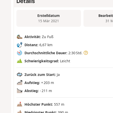
Details
Erstelldatum
Bearbei
15 Mär 2021
31 M
Aktivität:
Zu Fuß
Distanz:
6,67 km
Durchschnittliche Dauer:
2:30 Std.
Schwierigkeitsgrad:
Leicht
Zurück zum Start:
Ja
Aufstieg:
+ 203 m
Abstieg:
- 211 m
Höchster Punkt:
557 m
Niedrigster Punkt:
390 m