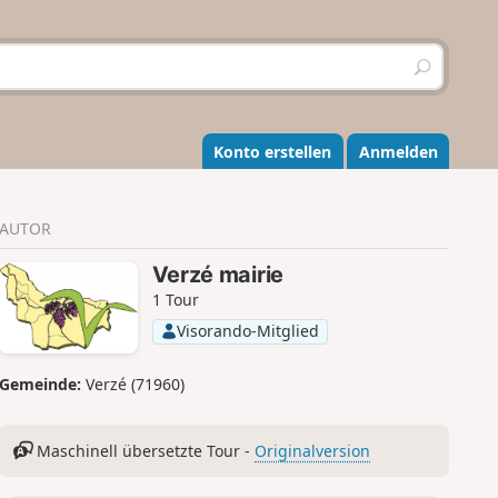
S
u
c
h
e
Konto erstellen
Anmelden
n
AUTOR
Verzé mairie
1 Tour
Visorando-Mitglied
Gemeinde:
Verzé (71960)
Maschinell übersetzte Tour -
Originalversion