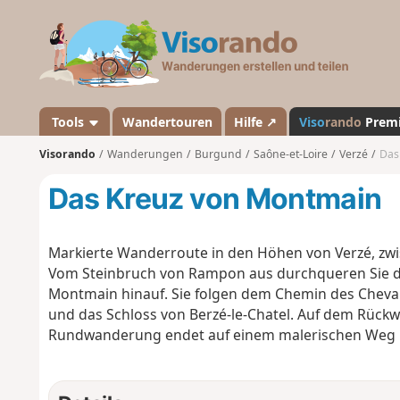
V
i
s
o
r
a
Tools
Wandertouren
Hilfe ↗
Viso
rando
Prem
n
Visorando
Wanderungen
Burgund
Saône-et-Loire
Verzé
Das
d
o
Das Kreuz von Montmain
Markierte Wanderroute in den Höhen von Verzé, zw
Vom Steinbruch von Rampon aus durchqueren Sie di
Montmain hinauf. Sie folgen dem Chemin des Cheval
und das Schloss von Berzé-le-Chatel. Auf dem Rückw
Rundwanderung endet auf einem malerischen Weg mi