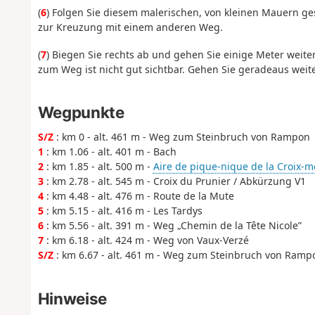
(
6
) Folgen Sie diesem malerischen, von kleinen Mauern ge
zur Kreuzung mit einem anderen Weg.
(
7
) Biegen Sie rechts ab und gehen Sie einige Meter weiter
zum Weg ist nicht gut sichtbar. Gehen Sie geradeaus weite
Wegpunkte
S/Z
: km 0 - alt. 461 m - Weg zum Steinbruch von Rampon
1
: km 1.06 - alt. 401 m - Bach
2
: km 1.85 - alt. 500 m -
Aire de pique-nique de la Croix-
3
: km 2.78 - alt. 545 m - Croix du Prunier / Abkürzung V1
4
: km 4.48 - alt. 476 m - Route de la Mute
5
: km 5.15 - alt. 416 m - Les Tardys
6
: km 5.56 - alt. 391 m - Weg „Chemin de la Tête Nicole”
7
: km 6.18 - alt. 424 m - Weg von Vaux-Verzé
S/Z
: km 6.67 - alt. 461 m - Weg zum Steinbruch von Ramp
Hinweise