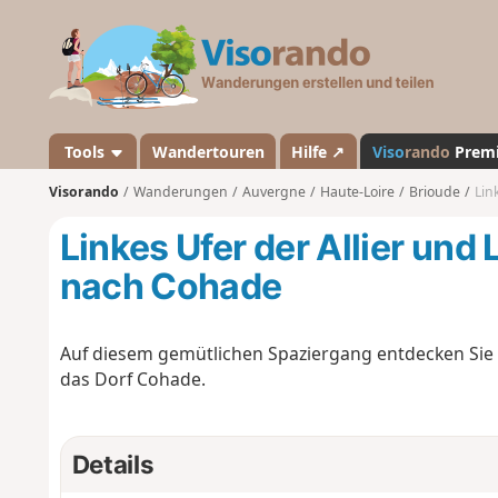
V
i
s
o
r
a
Tools
Wandertouren
Hilfe ↗
Viso
rando
Prem
n
Visorando
Wanderungen
Auvergne
Haute-Loire
Brioude
Lin
d
o
Linkes Ufer der Allier und
nach Cohade
Auf diesem gemütlichen Spaziergang entdecken Sie d
das Dorf Cohade.
Details