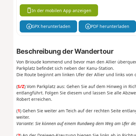
In der mobilen App anzeigen
GPX herunterladen
PDF herunterladen
Beschreibung der Wandertour
Von Brioude kommend und bevor man den Allier überquer
Parkplatz befindet sich neben der Kanu-Station.
Die Route beginnt am linken Ufer der Allier und links von 
(
S/Z
) Vom Parkplatz aus: Gehen Sie auf dem Hinweg in Ric
entlangführt. Folgen Sie diesem und lassen Sie alle Abzwe
Robert erreichen.
(
1
) Gehen Sie weiter am Teich auf der rechten Seite ent
weiter.
Variante: Sie können auf einem Rundweg dem Weg am Ufer des
(
2
) An der Dreiweg-Kreuzung biegen Sie links ab in Richt