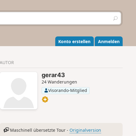
S
u
c
h
e
Konto erstellen
Anmelden
n
AUTOR
gerar43
24 Wanderungen
Visorando-Mitglied
Maschinell übersetzte Tour -
Originalversion