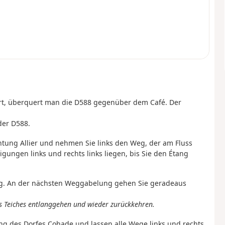
t, überquert man die D588 gegenüber dem Café. Der
der D588.
htung Allier und nehmen Sie links den Weg, der am Fluss
igungen links und rechts links liegen, bis Sie den Étang
lang. An der nächsten Weggabelung gehen Sie geradeaus
 Teiches entlanggehen und wieder zurückkehren.
ung des Dorfes Cohade und lassen alle Wege links und rechts