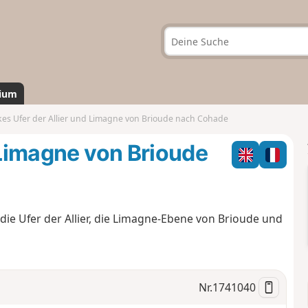
ium
kes Ufer der Allier und Limagne von Brioude nach Cohade
 Limagne von Brioude
ie Ufer der Allier, die Limagne-Ebene von Brioude und
Nr.
1741040