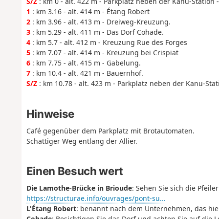
S/Z
: km 0 - alt. 422 m - Parkplatz neben der Kanu-Station 
1
: km 3.16 - alt. 414 m - Étang Robert
2
: km 3.96 - alt. 413 m - Dreiweg-Kreuzung.
3
: km 5.29 - alt. 411 m - Das Dorf Cohade.
4
: km 5.7 - alt. 412 m - Kreuzung Rue des Forges
5
: km 7.07 - alt. 414 m - Kreuzung bei Crispiat
6
: km 7.75 - alt. 415 m - Gabelung.
7
: km 10.4 - alt. 421 m - Bauernhof.
S/Z
: km 10.78 - alt. 423 m - Parkplatz neben der Kanu-Stat
Hinweise
Café gegenüber dem Parkplatz mit Brotautomaten.
Schattiger Weg entlang der Allier.
Einen Besuch wert
Die Lamothe-Brücke in Brioude
: Sehen Sie sich die Pfei
https://structurae.info/ouvrages/pont-su...
L'Étang Robert
: benannt nach dem Unternehmen, das hier
Cohade
: Besichtigen Sie das Dorf und achten Sie auf die