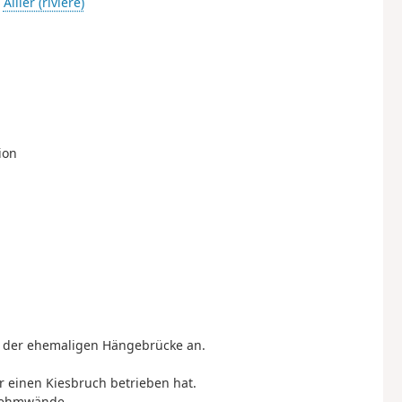
-
Allier (rivière)
ion
ler der ehemaligen Hängebrücke an.
 einen Kiesbruch betrieben hat.
 Lehmwände.