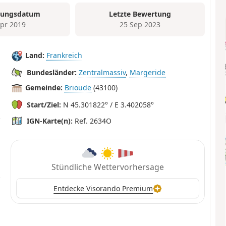
tungsdatum
Letzte Bewertung
Apr 2019
25 Sep 2023
Land:
Frankreich
Bundesländer:
Zentralmassiv
,
Margeride
Gemeinde:
Brioude
(43100)
Start/Ziel:
N 45.301822° / E 3.402058°
IGN-Karte(n):
Ref. 2634O
Stündliche Wettervorhersage
Entdecke Visorando Premium