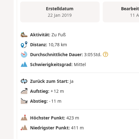
Erstelldatum
Bearbei
22 Jan 2019
11 
Aktivität:
Zu Fuß
Distanz:
10,78 km
Durchschnittliche Dauer:
3:05 Std.
Schwierigkeitsgrad:
Mittel
Zurück zum Start:
Ja
Aufstieg:
+ 12 m
Abstieg:
- 11 m
Höchster Punkt:
423 m
Niedrigster Punkt:
411 m