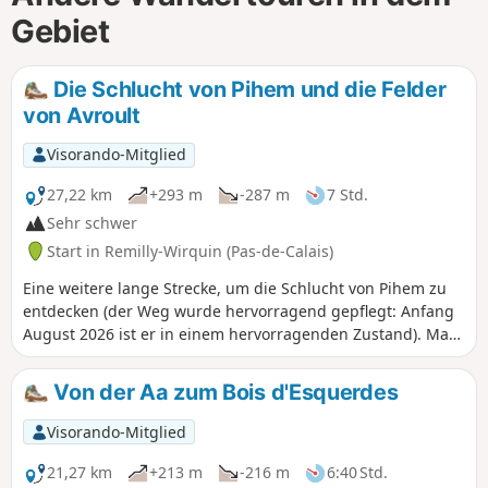
Gebiet
Die Schlucht von Pihem und die Felder
von Avroult
Visorando-Mitglied
27,22 km
+293 m
-287 m
7 Std.
Sehr schwer
Start in Remilly-Wirquin (Pas-de-Calais)
Eine weitere lange Strecke, um die Schlucht von Pihem zu
entdecken (der Weg wurde hervorragend gepflegt: Anfang
August 2026 ist er in einem hervorragenden Zustand). Man
wandert auch auf einem herrlichen Weg im Ortsteil „Les
Champs d’Avroult“, bevor man einen Blick auf die
Von der Aa zum Bois d'Esquerdes
ehemaligen Steinbrüche von Cléty wirft. Leichte
Wanderung, die sich in zwei Etappen aufteilen lässt.
Visorando-Mitglied
21,27 km
+213 m
-216 m
6:40 Std.