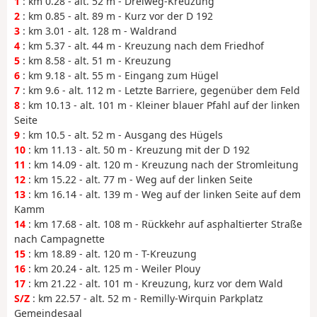
1
: km 0.28 - alt. 52 m - Dreiweg-Kreuzung
2
: km 0.85 - alt. 89 m - Kurz vor der D 192
3
: km 3.01 - alt. 128 m - Waldrand
4
: km 5.37 - alt. 44 m - Kreuzung nach dem Friedhof
5
: km 8.58 - alt. 51 m - Kreuzung
6
: km 9.18 - alt. 55 m - Eingang zum Hügel
7
: km 9.6 - alt. 112 m - Letzte Barriere, gegenüber dem Feld
8
: km 10.13 - alt. 101 m - Kleiner blauer Pfahl auf der linken
Seite
9
: km 10.5 - alt. 52 m - Ausgang des Hügels
10
: km 11.13 - alt. 50 m - Kreuzung mit der D 192
11
: km 14.09 - alt. 120 m - Kreuzung nach der Stromleitung
12
: km 15.22 - alt. 77 m - Weg auf der linken Seite
13
: km 16.14 - alt. 139 m - Weg auf der linken Seite auf dem
Kamm
14
: km 17.68 - alt. 108 m - Rückkehr auf asphaltierter Straße
nach Campagnette
15
: km 18.89 - alt. 120 m - T-Kreuzung
16
: km 20.24 - alt. 125 m - Weiler Plouy
17
: km 21.22 - alt. 101 m - Kreuzung, kurz vor dem Wald
S/Z
: km 22.57 - alt. 52 m - Remilly-Wirquin Parkplatz
Gemeindesaal