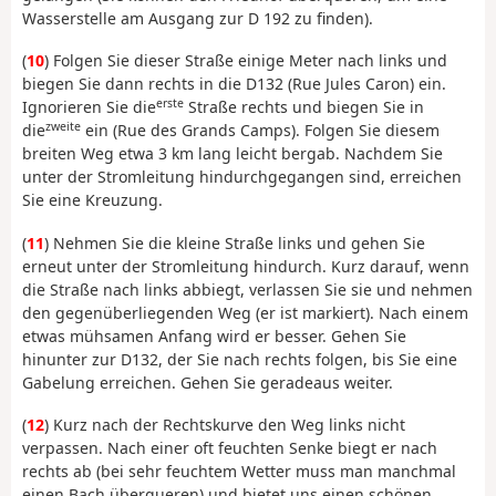
Wasserstelle am Ausgang zur D 192 zu finden).
(
10
) Folgen Sie dieser Straße einige Meter nach links und
biegen Sie dann rechts in die D132 (Rue Jules Caron) ein.
erste
Ignorieren Sie die
Straße rechts und biegen Sie in
zweite
die
ein (Rue des Grands Camps). Folgen Sie diesem
breiten Weg etwa 3 km lang leicht bergab. Nachdem Sie
unter der Stromleitung hindurchgegangen sind, erreichen
Sie eine Kreuzung.
(
11
) Nehmen Sie die kleine Straße links und gehen Sie
erneut unter der Stromleitung hindurch. Kurz darauf, wenn
die Straße nach links abbiegt, verlassen Sie sie und nehmen
den gegenüberliegenden Weg (er ist markiert). Nach einem
etwas mühsamen Anfang wird er besser. Gehen Sie
hinunter zur D132, der Sie nach rechts folgen, bis Sie eine
Gabelung erreichen. Gehen Sie geradeaus weiter.
(
12
) Kurz nach der Rechtskurve den Weg links nicht
verpassen. Nach einer oft feuchten Senke biegt er nach
rechts ab (bei sehr feuchtem Wetter muss man manchmal
einen Bach überqueren) und bietet uns einen schönen