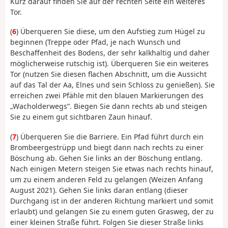
Kurz darauf finden Sie auf der rechten Seite ein weiteres
Tor.
(
6
) Überqueren Sie diese, um den Aufstieg zum Hügel zu
beginnen (Treppe oder Pfad, je nach Wunsch und
Beschaffenheit des Bodens, der sehr kalkhaltig und daher
möglicherweise rutschig ist). Überqueren Sie ein weiteres
Tor (nutzen Sie diesen flachen Abschnitt, um die Aussicht
auf das Tal der Aa, Elnes und sein Schloss zu genießen). Sie
erreichen zwei Pfähle mit den blauen Markierungen des
„Wacholderwegs”. Biegen Sie dann rechts ab und steigen
Sie zu einem gut sichtbaren Zaun hinauf.
(
7
) Überqueren Sie die Barriere. Ein Pfad führt durch ein
Brombeergestrüpp und biegt dann nach rechts zu einer
Böschung ab. Gehen Sie links an der Böschung entlang.
Nach einigen Metern steigen Sie etwas nach rechts hinauf,
um zu einem anderen Feld zu gelangen (Weizen Anfang
August 2021). Gehen Sie links daran entlang (dieser
Durchgang ist in der anderen Richtung markiert und somit
erlaubt) und gelangen Sie zu einem guten Grasweg, der zu
einer kleinen Straße führt. Folgen Sie dieser Straße links