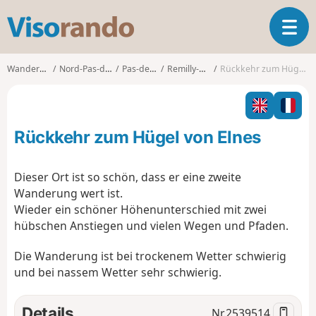
V
T
i
o
s
g
o
Wanderungen
Nord-Pas-de-Calais
Pas-de-Calais
Remilly-Wirquin
Rückkehr zum Hügel von Elnes
g
r
l
a
e
n
n
d
Rückkehr zum Hügel von Elnes
a
o
v
i
Dieser Ort ist so schön, dass er eine zweite
g
Wanderung wert ist.
a
Wieder ein schöner Höhenunterschied mit zwei
t
hübschen Anstiegen und vielen Wegen und Pfaden.
i
o
Die Wanderung ist bei trockenem Wetter schwierig
n
und bei nassem Wetter sehr schwierig.
Details
Nr.
2539514