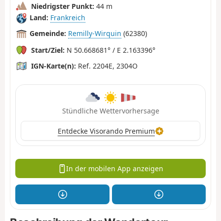
Niedrigster Punkt:
44 m
Land:
Frankreich
Gemeinde:
Remilly-Wirquin
(62380)
Start/Ziel:
N 50.668681° / E 2.163396°
IGN-Karte(n):
Ref. 2204E, 2304O
Stündliche Wettervorhersage
Entdecke Visorando Premium
In der mobilen App anzeigen