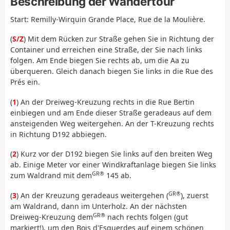
Beschreibung der Wandertour
Start: Remilly-Wirquin Grande Place, Rue de la Moulière.
(
S/Z
) Mit dem Rücken zur Straße gehen Sie in Richtung der
Container und erreichen eine Straße, der Sie nach links
folgen. Am Ende biegen Sie rechts ab, um die Aa zu
überqueren. Gleich danach biegen Sie links in die Rue des
Prés ein.
(
1
) An der Dreiweg-Kreuzung rechts in die Rue Bertin
einbiegen und am Ende dieser Straße geradeaus auf dem
ansteigenden Weg weitergehen. An der T-Kreuzung rechts
in Richtung D192 abbiegen.
(
2
) Kurz vor der D192 biegen Sie links auf den breiten Weg
ab. Einige Meter vor einer Windkraftanlage biegen Sie links
GR®
zum Waldrand mit dem
145 ab.
GR®
(
3
) An der Kreuzung geradeaus weitergehen (
), zuerst
am Waldrand, dann im Unterholz. An der nächsten
GR®
Dreiweg-Kreuzung dem
nach rechts folgen (gut
markiert!), um den Bois d'Esquerdes auf einem schönen