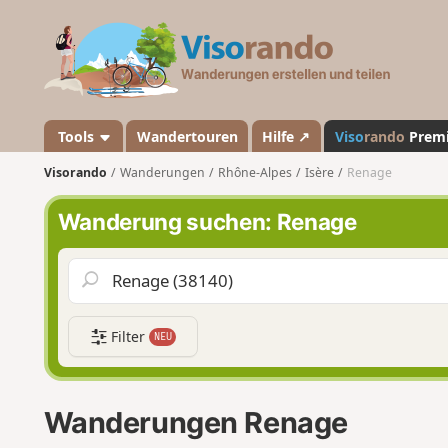
V
i
s
o
r
a
Tools
Wandertouren
Hilfe ↗
Viso
rando
Prem
n
Visorando
Wanderungen
Rhône-Alpes
Isère
Renage
d
o
Wanderung suchen: Renage
Filter
NEU
Wanderungen Renage