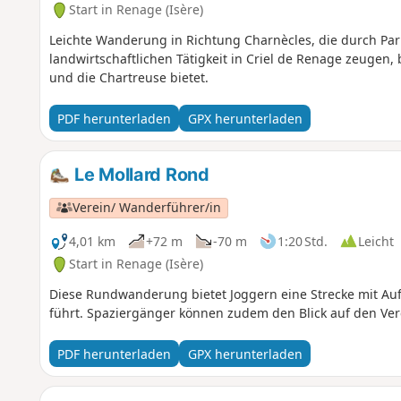
Start in Renage (Isère)
Leichte Wanderung in Richtung Charnècles, die durch Par
landwirtschaftlichen Tätigkeit in Criel de Renage zeugen
und die Chartreuse bietet.
PDF herunterladen
GPX herunterladen
Le Mollard Rond
Verein/ Wanderführer/in
4,01 km
+72 m
-70 m
1:20 Std.
Leicht
Start in Renage (Isère)
Diese Rundwanderung bietet Joggern eine Strecke mit Auf
führt. Spaziergänger können zudem den Blick auf den Ver
PDF herunterladen
GPX herunterladen