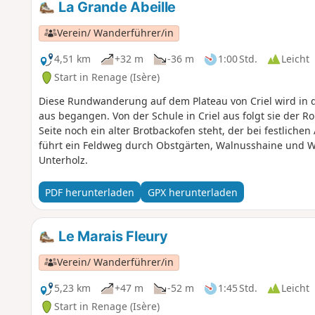
La Grande Abeille
Verein/ Wanderführer/in
4,51 km
+32 m
-36 m
1:00 Std.
Leicht
Start in Renage (Isère)
Diese Rundwanderung auf dem Plateau von Criel wird in de
aus begangen. Von der Schule in Criel aus folgt sie der R
Seite noch ein alter Brotbackofen steht, der bei festliche
führt ein Feldweg durch Obstgärten, Walnusshaine und W
Unterholz.
PDF herunterladen
GPX herunterladen
Le Marais Fleury
Verein/ Wanderführer/in
5,23 km
+47 m
-52 m
1:45 Std.
Leicht
Start in Renage (Isère)