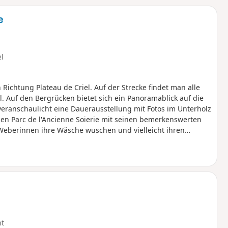
u
n
e
m
el
Richtung Plateau de Criel. Auf der Strecke findet man alle
Auf den Bergrücken bietet sich ein Panoramablick auf die
eranschaulicht eine Dauerausstellung mit Fotos im Unterholz
n Parc de l'Ancienne Soierie mit seinen bemerkenswerten
berinnen ihre Wäsche wuschen und vielleicht ihren
ht