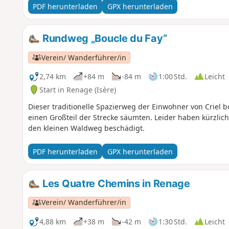
PDF herunterladen
GPX herunterladen
Rundweg „Boucle du Fay“
Verein/ Wanderführer/in
2,74 km
+84 m
-84 m
1:00 Std.
Leicht
Start in Renage (Isère)
Dieser traditionelle Spazierweg der Einwohner von Criel
einen Großteil der Strecke säumten. Leider haben kürzli
den kleinen Waldweg beschädigt.
PDF herunterladen
GPX herunterladen
Les Quatre Chemins in Renage
Verein/ Wanderführer/in
4,88 km
+38 m
-42 m
1:30 Std.
Leicht