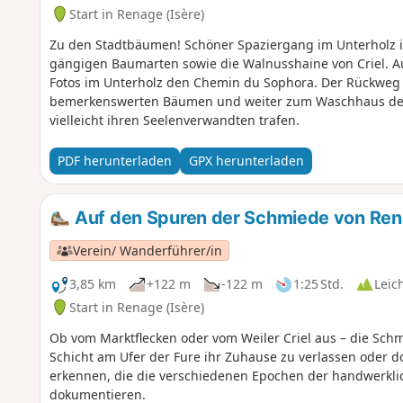
Start in Renage (Isère)
Zu den Stadtbäumen! Schöner Spaziergang im Unterholz in 
gängigen Baumarten sowie die Walnusshaine von Criel. A
Fotos im Unterholz den Chemin du Sophora. Der Rückweg f
bemerkenswerten Bäumen und weiter zum Waschhaus des
vielleicht ihren Seelenverwandten trafen.
PDF herunterladen
GPX herunterladen
Auf den Spuren der Schmiede von Re
Verein/ Wanderführer/in
3,85 km
+122 m
-122 m
1:25 Std.
Leic
Start in Renage (Isère)
Ob vom Marktflecken oder vom Weiler Criel aus – die Sch
Schicht am Ufer der Fure ihr Zuhause zu verlassen oder 
erkennen, die die verschiedenen Epochen der handwerklic
dokumentieren.