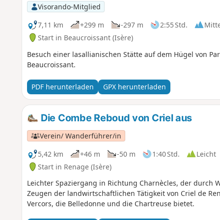
Visorando-Mitglied
7,11 km
+299 m
-297 m
2:55 Std.
Mitt
Start in Beaucroissant (Isère)
Besuch einer lasallianischen Stätte auf dem Hügel von Pa
Beaucroissant.
PDF herunterladen
GPX herunterladen
Die Combe Reboud von Criel aus
Verein/ Wanderführer/in
5,42 km
+46 m
-50 m
1:40 Std.
Leicht
Start in Renage (Isère)
Leichter Spaziergang in Richtung Charnècles, der durch
Zeugen der landwirtschaftlichen Tätigkeit von Criel de R
Vercors, die Belledonne und die Chartreuse bietet.