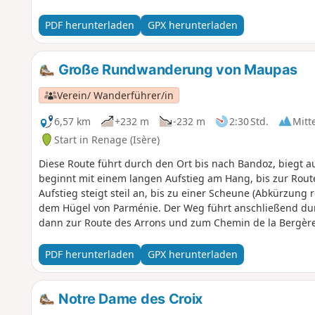
PDF herunterladen
GPX herunterladen
Große Rundwanderung von Maupas
Verein/ Wanderführer/in
6,57 km
+232 m
-232 m
2:30 Std.
Mitt
Start in Renage (Isère)
Diese Route führt durch den Ort bis nach Bandoz, biegt 
beginnt mit einem langen Aufstieg am Hang, bis zur Route 
Aufstieg steigt steil an, bis zu einer Scheune (Abkürzung
dem Hügel von Parménie. Der Weg führt anschließend dur
dann zur Route des Arrons und zum Chemin de la Bergère z
Kirche von Renage geführt.
PDF herunterladen
GPX herunterladen
Notre Dame des Croix