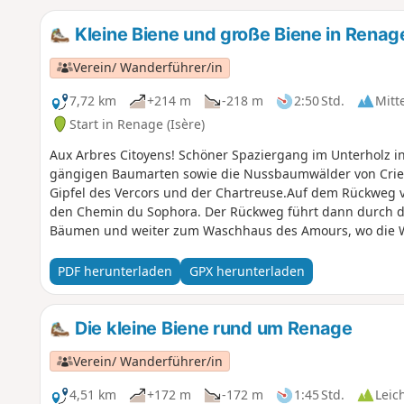
Kleine Biene und große Biene in Renag
Verein/ Wanderführer/in
7,72 km
+214 m
-218 m
2:50 Std.
Mitt
Start in Renage (Isère)
Aux Arbres Citoyens! Schöner Spaziergang im Unterholz in 
gängigen Baumarten sowie die Nussbaumwälder von Criel. 
Gipfel des Vercors und der Chartreuse.Auf dem Rückweg v
den Chemin du Sophora. Der Rückweg führt dann durch de
Bäumen und weiter zum Waschhaus des Amours, wo die We
Seelenverwandten trafen.
PDF herunterladen
GPX herunterladen
Die kleine Biene rund um Renage
Verein/ Wanderführer/in
4,51 km
+172 m
-172 m
1:45 Std.
Leic