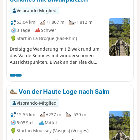
Visorando-Mitglied
53,64 km
+1 807 m
-1 812 m
3 Tage
Schwer
Start in La Broque (Bas-Rhin)
Dreitägige Wanderung mit Biwak rund um
das Val de Senones mit wunderschönen
Aussichtspunkten. Biwak an der Tête du
Coquin und an der Haute Loge.
Von der Haute Loge nach Salm
Visorando-Mitglied
15,55 km
+237 m
-539 m
5:05 Std.
Mittel
Start in Moussey (Vosges) (Vosges)