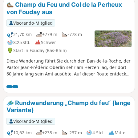
und für Fußgänger sowie bei Schnee für
Champ du Feu und Col de la Perheux
Schneeschuhwanderer gedacht ist, verläuft größtenteils auf
von Fouday aus
Wanderwegen und einigen markierten Waldwegen auf
präpariertem Schnee.Zwei schöne Felsen, prächtige Bäume
Visorando-Mitglied
und reizvolle Aussichtspunkte säumen diese
abwechslungsreiche Route.Eine schöne Schutzhütte fast am
21,70 km
+779 m
-778 m
Ende der Strecke und Verpflegungsmöglichkeiten an beiden
8:25 Std.
Schwer
Enden.
Start in Fouday (Bas-Rhin)
Diese Wanderung führt Sie durch den Ban-de-la-Roche, der
Pastor Jean-Frédéric Oberlin sehr am Herzen lag, der dort
60 Jahre lang sein Amt ausübte. Auf dieser Route entdecken
Sie wunderschöne Landschaften, eine wenig bekannte Burg
(oder das, was davon übrig ist) und den höchsten Punkt des
Bas-Rhin.Es handelt sich um eine recht lange Wanderung
mit einem erheblichen Höhenunterschied, die als schwierig
Rundwanderung „Champ du feu“ (lange
eingestuft ist und die ich in etwa 7 Stunden zurückgelegt
Variante)
habe.
Visorando-Mitglied
10,62 km
+238 m
-237 m
4 Std.
Mittel