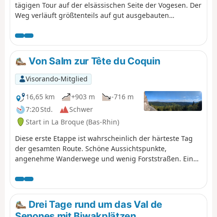
tägigen Tour auf der elsässischen Seite der Vogesen. Der
Weg verläuft größtenteils auf gut ausgebauten
Waldwegen. Die Wegmarkierungen sind ausgezeichnet
und bestehen aus Schildern mit einem orangefarbenen
oder roten Mountainbike-Logo und der Aufschrift TMV
(Traversée du Massif Vosgien).
Von Salm zur Tête du Coquin
Visorando-Mitglied
16,65 km
+903 m
-716 m
7:20 Std.
Schwer
Start in La Broque (Bas-Rhin)
Diese erste Etappe ist wahrscheinlich der härteste Tag
der gesamten Route. Schöne Aussichtspunkte,
angenehme Wanderwege und wenig Forststraßen. Ein
steiler Aufstieg am Ende des Tages erklärt die
Einstufung „schwierig”.
Drei Tage rund um das Val de
Senones mit Biwakplätzen