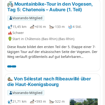
schönen Abstecher in die Talmulde des Bergdorfs
Mountainbike-Tour in den Vogesen,
Thannenkirch führt ein letzter Aufstieg zu der steilen
Tag 5: Chatenois – Aubure (1. Teil)
und spektakulären Anlage der drei Burgen, die die
charmante Weinstadt Ribeauvillé überragen, dem
Visorando-Mitglied
Endpunkt dieser 20 Kilometer.
15,45 km
+616 m
-133 m
4 Std.
Schwer
Start in Châtenois (Bas-Rhin) (Bas-Rhin)
Diese Route bildet den ersten Teil der 5. Etappe einer 7-
tägigen Tour auf der elsässischen Seite der Vogesen. Der
Weg verläuft größtenteils auf gut befahrbaren
Waldwegen. Die Markierung ist ausgezeichnet und
besteht aus Schildern mit einem orangefarbenen oder
roten Mountainbike-Logo sowie der Aufschrift TMV
(Traversée du Massif Vosgien).
Von Sélestat nach Ribeauvillé über
die Haut-Koenigsbourg
Visorando-Mitglied
21,71 km
+593 m
-522 m