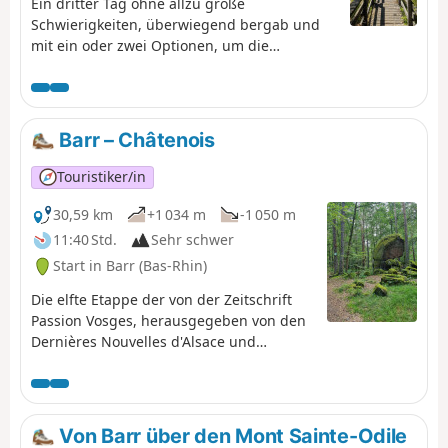
Ein dritter Tag ohne allzu große
Schwierigkeiten, überwiegend bergab und
mit ein oder zwei Optionen, um die
Rückfahrt bei Bedarf zu verkürzen.
Barr – Châtenois
Touristiker/in
30,59 km
+1 034 m
-1 050 m
11:40 Std.
Sehr schwer
Start in Barr (Bas-Rhin)
Die elfte Etappe der von der Zeitschrift
Passion Vosges, herausgegeben von den
Dernières Nouvelles d'Alsace und
L'Alsace, vorgeschlagenen Durchquerung
der Vogesen ist zugleich eine der
längsten der Reise. Sie beginnt in den
Weinbergen und führt Sie durch die
Von Barr über den Mont Sainte-Odile
Wälder des Vorgebirges über den