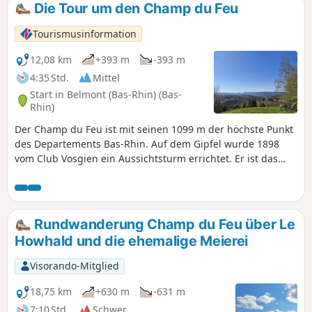
Die Tour um den Champ du Feu
Tourismusinformation
12,08 km
+393 m
-393 m
4:35 Std.
Mittel
Start in Belmont (Bas-Rhin) (Bas-
Rhin)
Der Champ du Feu ist mit seinen 1099 m der höchste Punkt
des Departements Bas-Rhin. Auf dem Gipfel wurde 1898
vom Club Vosgien ein Aussichtsturm errichtet. Er ist das
Wahrzeichen des Champ du Feu. Über die Herkunft des
Ortsnamens Champ du feu gibt es zahlreiche Hypothesen.
Er könnte von „Vehfeld“ oder „Viehweide“ stammen, von
einer Verballhornung des Namens „Champ des fées“
Rundwanderung Champ du Feu über Le
(Feenwiese) oder „Champ du faîte“ (Gipfel) oder auch von
Howhald und die ehemalige Meierei
den Feuern der Köhler...
Visorando-Mitglied
18,75 km
+630 m
-631 m
7:10 Std.
Schwer