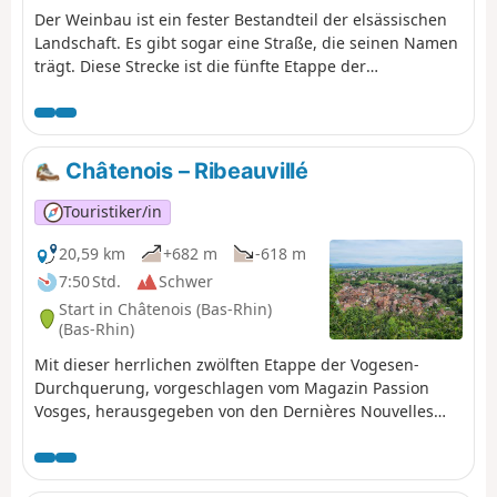
gegründet wurde, und die Ruinen der Abtei
Der Weinbau ist ein fester Bestandteil der elsässischen
Niedermünster im Tal bewundern. Viel Spaß beim
Landschaft. Es gibt sogar eine Straße, die seinen Namen
Entdecken!
trägt. Diese Strecke ist die fünfte Etappe der
Weinbergwanderung und verbindet Dambach-la-Ville
mit Obernai. Aussichtspunkte gibt es sehr viele,
außerhalb der Dörfer sind sie geradezu allgegenwärtig.
Die Dörfer selbst sind sehr typisch mit hübschen
Châtenois – Ribeauvillé
Fachwerkhäusern und besitzen einen unbestreitbaren
Charme. Auch das Kulturerbe ist ebenso gut vertreten.
Touristiker/in
20,59 km
+682 m
-618 m
7:50 Std.
Schwer
Start in Châtenois (Bas-Rhin)
(Bas-Rhin)
Mit dieser herrlichen zwölften Etappe der Vogesen-
Durchquerung, vorgeschlagen vom Magazin Passion
Vosges, herausgegeben von den Dernières Nouvelles
d'Alsace und L'Alsace, besucht der Wanderer
nacheinander verschiedene Burgen, angefangen mit der
symbolträchtigen Haut-Koenigsbourg. Nach einem