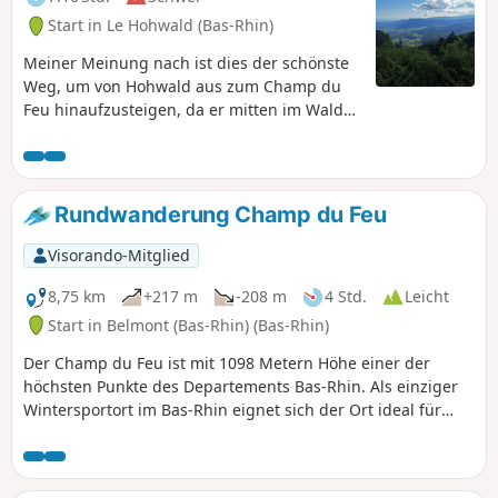
Start in Le Hohwald (Bas-Rhin)
Meiner Meinung nach ist dies der schönste
Weg, um von Hohwald aus zum Champ du
Feu hinaufzusteigen, da er mitten im Wald
verläuft und keine vielbegehene Straße
überquert werden muss. Wenn Sie früh
aufbrechen, haben Sie vielleicht das Glück,
Wild zu sehen. Die Route führt an der
Rundwanderung Champ du Feu
ehemaligen Meierei vorbei, einem ruhigen
und wenig frequentierten Ort, bevor es über
Visorando-Mitglied
den herrlichen Chaume des Veaux wieder
hinuntergeht. Genießen Sie anschließend
8,75 km
+217 m
-208 m
4 Std.
Leicht
den wunderschönen Aussichtspunkt von
Start in Belmont (Bas-Rhin) (Bas-Rhin)
Breitenbach, von wo aus Sie vielleicht
Der Champ du Feu ist mit 1098 Metern Höhe einer der
Gleitschirmflieger im Flug beobachten
höchsten Punkte des Departements Bas-Rhin. Als einziger
können. Beenden Sie Ihre Wanderung mit
Wintersportort im Bas-Rhin eignet sich der Ort ideal für
einem Rückweg über die Grande Bellevue.
Langlauf, Abfahrtsski und Schneeschuhwandern und ist
eine Ikone für alle Generationen von Elsässern.Diese
schöne Rundwanderung, die zu 70 % durch den Wald führt