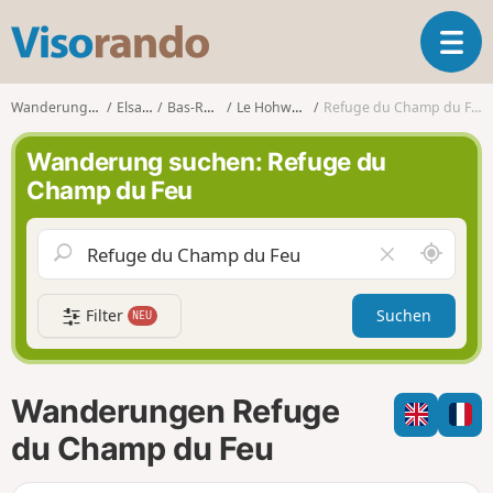
V
T
i
o
s
g
o
Wanderungen
Elsass
Bas-Rhin
Le Hohwald
Refuge du Champ du Feu
g
r
l
a
Wanderung suchen: Refuge du
e
n
Champ du Feu
n
d
a
o
v
S
F
i
c
e
g
h
l
a
Filter
Suchen
NEU
a
d
t
u
l
i
m
e
o
i
e
n
Wanderungen Refuge
c
r
h
e
du Champ du Feu
u
n
m