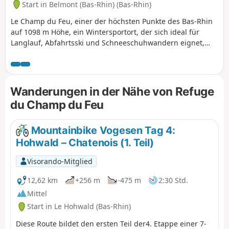
Start in Belmont (Bas-Rhin) (Bas-Rhin)
Le Champ du Feu, einer der höchsten Punkte des Bas-Rhin
auf 1098 m Höhe, ein Wintersportort, der sich ideal für
Langlauf, Abfahrtsski und Schneeschuhwandern eignet,
eine Ikone für alle Generationen von Elsässern.Diese
schöne Rundwanderung ist eine Erweiterung der Champ-
du-Feu-Runde (Wanderung Nr. 43137315 vom 11. Dez.
2023), die auf den ersten 5 Kilometern ähnlich verläuft;
Wanderungen in der Nähe von Refuge
danach ändert sich die Route und verlängert die Runde um
du Champ du Feu
2 km.Sie verläuft zu 80 % im Wald, ist für Fußgänger und
bei Schnee für Schneeschuhwanderer gedacht und führt
überwiegend über Wanderwege und einige Waldwege. Sie
Mountainbike Vogesen Tag 4:
kreuzt einige markierte Langlaufloipen auf präpariertem
Hohwald – Chatenois (1. Teil)
Schnee; gehen Sie bitte am Rand dieser Loipen entlang, um
die Skifahrer nicht zu behindern und die Loipen nicht zu
Visorando-Mitglied
beschädigen.Schöne Felsen und Bäume sowie reizvolle
12,62 km
+256 m
-475 m
2:30 Std.
Aussichtspunkte säumen diese recht abwechslungsreiche
Strecke.Eine schöne Schutzhütte fast am Ende der Strecke
Mittel
sowie Verpflegungsmöglichkeiten im ersten Drittel und am
Start in Le Hohwald (Bas-Rhin)
Start/Ziel.
Diese Route bildet den ersten Teil der4. Etappe einer 7-