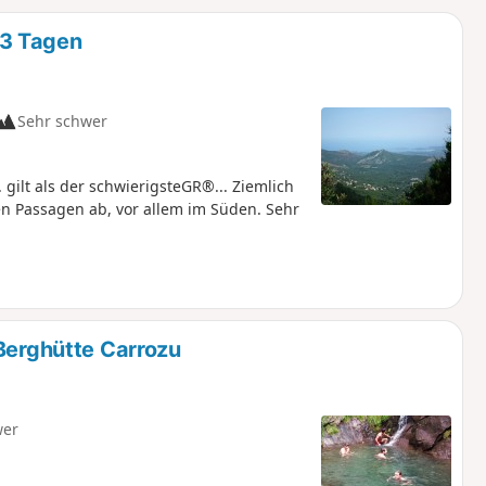
u
n
13 Tagen
m
Sehr schwer
gilt als der schwierigsteGR®... Ziemlich
n Passagen ab, vor allem im Süden. Sehr
 Berghütte Carrozu
wer