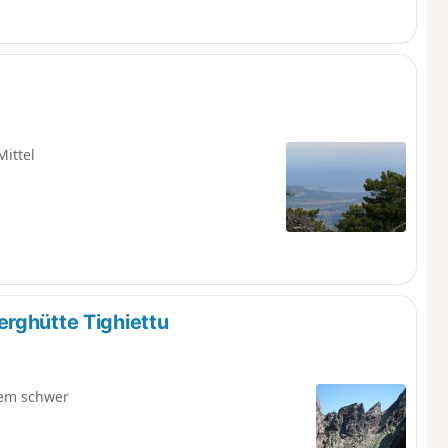
Mittel
rghütte Tighiettu
rem schwer