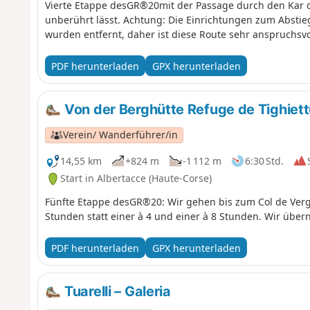
Vierte Etappe desGR®20mit der Passage durch den Kar de
unberührt lässt. Achtung: Die Einrichtungen zum Abstieg
wurden entfernt, daher ist diese Route sehr anspruchsvo
PDF herunterladen
GPX herunterladen
Von der Berghütte Refuge de Tighiettu
Verein/ Wanderführer/in
14,55 km
+824 m
-1 112 m
6:30 Std.
Start in Albertacce (Haute-Corse)
Fünfte Etappe desGR®20: Wir gehen bis zum Col de Ver
Stunden statt einer à 4 und einer à 8 Stunden. Wir über
PDF herunterladen
GPX herunterladen
Tuarelli – Galeria