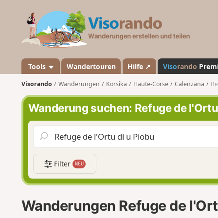
V
i
s
o
r
a
Tools
Wandertouren
Hilfe ↗
Viso
rando
Prem
n
Visorando
Wanderungen
Korsika
Haute-Corse
Calenzana
Re
d
o
Wanderung suchen: Refuge de l'Ortu 
Filter
NEU
Wanderungen Refuge de l'Ortu