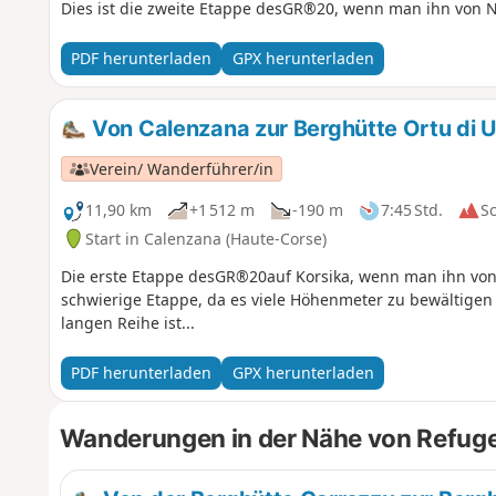
Dies ist die zweite Etappe desGR®20, wenn man ihn von
PDF herunterladen
GPX herunterladen
Von Calenzana zur Berghütte Ortu di U
Verein/ Wanderführer/in
11,90 km
+1 512 m
-190 m
7:45 Std.
S
Start in Calenzana (Haute-Corse)
Die erste Etappe desGR®20auf Korsika, wenn man ihn vo
schwierige Etappe, da es viele Höhenmeter zu bewältigen g
langen Reihe ist...
PDF herunterladen
GPX herunterladen
Wanderungen in der Nähe von Refuge d