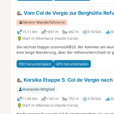
Vom Col de Vergio zur Berghütte Re
Verein/ Wanderführer/in
15,11 km
+647 m
-442 m
6:10 Std.
Mi
Start in Albertacce (Haute-Corse)
Die sechste Etappe unseresGR®20. Wir kommen am wunde
eine lange Wanderung, aber der Höhenunterschied ist ge
PDF herunterladen
GPX herunterladen
Korsika Etappe 5: Col de Vergio nach
Visorando-Mitglied
11,46 km
+182 m
-753 m
3:50 Std.
Mi
Start in Albertacce (Haute-Corse)
Nach unserer Pause am Col de Vergio machen wir uns w