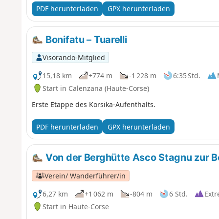
PDF herunterladen
GPX herunterladen
Bonifatu – Tuarelli
Visorando-Mitglied
15,18 km
+774 m
-1 228 m
6:35 Std.
Start in Calenzana (Haute-Corse)
Erste Etappe des Korsika-Aufenthalts.
PDF herunterladen
GPX herunterladen
Von der Berghütte Asco Stagnu zur Be
Verein/ Wanderführer/in
6,27 km
+1 062 m
-804 m
6 Std.
Ext
Start in Haute-Corse