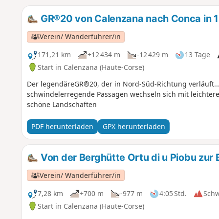
GR®20 von Calenzana nach Conca in 
Verein/ Wanderführer/in
171,21 km
+12 434 m
-12 429 m
13 Tage
Start in Calenzana (Haute-Corse)
Der legendäreGR®20, der in Nord-Süd-Richtung verläuft... 
schwindelerregende Passagen wechseln sich mit leichtere
schöne Landschaften
PDF herunterladen
GPX herunterladen
Von der Berghütte Ortu di u Piobu zur
Verein/ Wanderführer/in
7,28 km
+700 m
-977 m
4:05 Std.
Sch
Start in Calenzana (Haute-Corse)