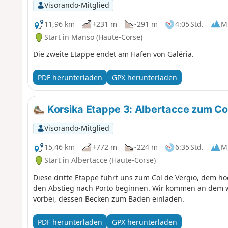
Visorando-Mitglied
11,96 km
+231 m
-291 m
4:05 Std.
Mi
Start in Manso (Haute-Corse)
Die zweite Etappe endet am Hafen von Galéria.
PDF herunterladen
GPX herunterladen
Korsika Etappe 3: Albertacce zum Col
Visorando-Mitglied
15,46 km
+772 m
-224 m
6:35 Std.
Mi
Start in Albertacce (Haute-Corse)
Diese dritte Etappe führt uns zum Col de Vergio, dem hö
den Abstieg nach Porto beginnen. Wir kommen an dem 
vorbei, dessen Becken zum Baden einladen.
PDF herunterladen
GPX herunterladen