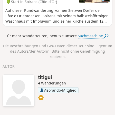
Start in Soirans (Côte-d'Or)
Auf dieser Rundwanderung können Sie zwei Dörfer der
Côte d'Or entdecken: Soirans mit seinem halbkreisförmigen
Waschhaus mit Impluvium und seiner Kirche ausdem 12.
Jahrhundert sowie Tréclun mit seinem sehr originellen
Rathaus, einschließlich seiner Verzierungen, aber auch
Für mehr Wandertouren, benutze unsere
Suchmaschine
.
einer ungewöhnlichen Bushaltestelle.
Die Beschreibungen und GPX-Daten dieser Tour sind Eigentum
des Autors/der Autorin. Bitte nicht ohne Genehmigung
kopieren.
AUTOR
titigui
4 Wanderungen
Visorando-Mitglied