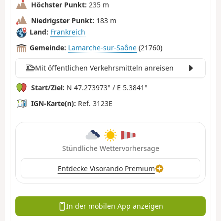
Höchster Punkt:
235 m
Niedrigster Punkt:
183 m
Land:
Frankreich
Gemeinde:
Lamarche-sur-Saône
(21760)
Mit öffentlichen Verkehrsmitteln anreisen
Start/Ziel:
N 47.273973° / E 5.3841°
IGN-Karte(n):
Ref. 3123E
Stündliche Wettervorhersage
Entdecke Visorando Premium
In der mobilen App anzeigen