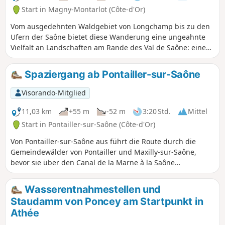
Start in Magny-Montarlot (Côte-d'Or)
Vom ausgedehnten Waldgebiet von Longchamp bis zu den
Ufern der Saône bietet diese Wanderung eine ungeahnte
Vielfalt an Landschaften am Rande des Val de Saône: eine
reiche Flora und Fauna, charmante Dörfer mit ihren
Kirchen, Waschhäusern und dem Schloss in Athé.
Spaziergang ab Pontailler-sur-Saône
Außerdem gibt es den Staudamm an der Saône und der
Plate in Poncey-lès-Athée, die Teiche in Magny-Montarlot
Visorando-Mitglied
und die wunderschönen Dörfer mit ihrer reichen
Geschichte. Los geht's!
11,03 km
+55 m
-52 m
3:20 Std.
Mittel
Start in Pontailler-sur-Saône (Côte-d'Or)
Von Pontailler-sur-Saône aus führt die Route durch die
Gemeindewälder von Pontailler und Maxilly-sur-Saône,
bevor sie über den Canal de la Marne à la Saône
hinunterführt und dann entlang der Saône zurück nach
Pontailler.
Wasserentnahmestellen und
Staudamm von Poncey am Startpunkt in
Athée