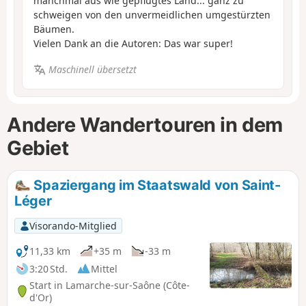
manchmal aus wie gepflügtes Land... ganz zu
schweigen von den unvermeidlichen umgestürzten
Bäumen.
Vielen Dank an die Autoren: Das war super!
Maschinell übersetzt
Andere Wandertouren in dem
Gebiet
Spaziergang im Staatswald von Saint-
Léger
Visorando-Mitglied
11,33 km
+35 m
-33 m
3:20 Std.
Mittel
Start in Lamarche-sur-Saône (Côte-
d'Or)