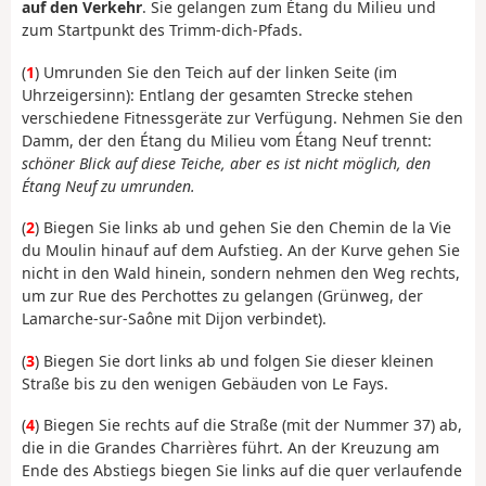
auf den Verkehr
. Sie gelangen zum Étang du Milieu und
zum Startpunkt des Trimm-dich-Pfads.
(
1
) Umrunden Sie den Teich auf der linken Seite (im
Uhrzeigersinn): Entlang der gesamten Strecke stehen
verschiedene Fitnessgeräte zur Verfügung. Nehmen Sie den
Damm, der den Étang du Milieu vom Étang Neuf trennt:
schöner Blick auf diese Teiche, aber es ist nicht möglich, den
Étang Neuf zu umrunden.
(
2
) Biegen Sie links ab und gehen Sie den Chemin de la Vie
du Moulin hinauf auf dem Aufstieg. An der Kurve gehen Sie
nicht in den Wald hinein, sondern nehmen den Weg rechts,
um zur Rue des Perchottes zu gelangen (Grünweg, der
Lamarche-sur-Saône mit Dijon verbindet).
(
3
) Biegen Sie dort links ab und folgen Sie dieser kleinen
Straße bis zu den wenigen Gebäuden von Le Fays.
(
4
) Biegen Sie rechts auf die Straße (mit der Nummer 37) ab,
die in die Grandes Charrières führt. An der Kreuzung am
Ende des Abstiegs biegen Sie links auf die quer verlaufende