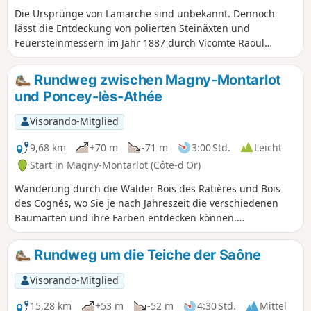
Die Ursprünge von Lamarche sind unbekannt. Dennoch
lässt die Entdeckung von polierten Steinäxten und
Feuersteinmessern im Jahr 1887 durch Vicomte Raoul
Legouz de Saint-Seine auf eine Besiedlung des Gebiets seit
der Jungsteinzeit schließen, auch wenn es den Anschein
Rundweg zwischen Magny-Montarlot
hat, dass diese Werkzeuge, die am Zusammenfluss von
und Poncey-lès-Athée
Bèze und Saône gefunden wurden, durch die Hochwasser
dieser Flüsse hierher transportiert wurden. Dieser ruhige
Visorando-Mitglied
Spaziergang im Staatswald ist ein wahrer Moment der
Entspannung.
9,68 km
+70 m
-71 m
3:00 Std.
Leicht
Start in Magny-Montarlot (Côte-d'Or)
Wanderung durch die Wälder Bois des Ratières und Bois
des Cognés, wo Sie je nach Jahreszeit die verschiedenen
Baumarten und ihre Farben entdecken können.
Durchquerung von Poncey-Treidelpfad-Athée
(ungewöhnliche Kapelle) und Passage am Ufer der Saône
Rundweg um die Teiche der Saône
(Staudamm). Rückweg durch die Wiesen.
Visorando-Mitglied
15,28 km
+53 m
-52 m
4:30 Std.
Mittel