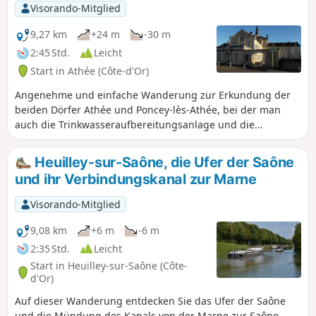
Visorando-Mitglied
9,27 km
+24 m
-30 m
2:45 Std.
Leicht
Start in Athée (Côte-d'Or)
Angenehme und einfache Wanderung zur Erkundung der
beiden Dörfer Athée und Poncey-lès-Athée, bei der man
auch die Trinkwasseraufbereitungsanlage und die
Wasserfassungen von Dijon Métropole, den Staudamm von
Poncey, die Kirche und das Gebäude des Altenheims von
Heuilley-sur-Saône, die Ufer der Saône
Athée sehen kann.
und ihr Verbindungskanal zur Marne
Visorando-Mitglied
9,08 km
+6 m
-6 m
2:35 Std.
Leicht
Start in Heuilley-sur-Saône (Côte-
d'Or)
Auf dieser Wanderung entdecken Sie das Ufer der Saône
und die Mündung des Kanals von der Marne zur Saône.