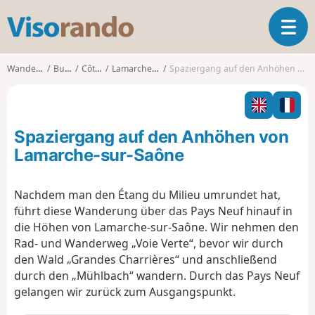
V
T
i
o
s
g
o
Wanderungen
Burgund
Côte-d'Or
Lamarche-sur-Saône
Spaziergang auf den Anhöhen von Lamarche-sur-Saône
g
r
l
a
e
n
n
d
Spaziergang auf den Anhöhen von
a
o
v
Lamarche-sur-Saône
i
g
Nachdem man den Étang du Milieu umrundet hat,
a
führt diese Wanderung über das Pays Neuf hinauf in
t
i
die Höhen von Lamarche-sur-Saône. Wir nehmen den
o
Rad- und Wanderweg „Voie Verte“, bevor wir durch
n
den Wald „Grandes Charrières“ und anschließend
durch den „Mühl­bach“ wandern. Durch das Pays Neuf
gelangen wir zurück zum Ausgangspunkt.