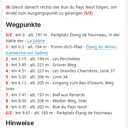
(
9
) Gleich danach rechts der Rue du Pays Neuf folgen, um
direkt zum Ausgangspunkt zu gelangen (
S/Z
).
Wegpunkte
S/Z
: km 0 - alt. 191 m - Parkplatz Étang de Fourneau, in der
Nähe der -
La Saône
1
: km 0.3 - alt. 194 m - Trimm-dich-Pfad -
Étang du Milieu
(Lamarche-sur-Saône)
2
: km 2.15 - alt. 194 m - Les Perchottes
3
: km 3.45 - alt. 221 m - Grüner Weg
4
: km 4.51 - alt. 227 m - Les Grandes Charrières, Linie 37
5
: km 5.25 - alt. 206 m - Linie 34
6
: km 6.12 - alt. 205 m - Eingang zum Bas d'Iseure, Weg
links
7
: km 7.41 - alt. 197 m - Bief aux Renards
8
: km 8.05 - alt. 208 m - Weißer Weg, links
9
: km 9.35 - alt. 202 m - Rue du Pays Neuf
S/Z
: km 9.67 - alt. 183 m - Parkplatz Étang de Fourneau
Hinweise