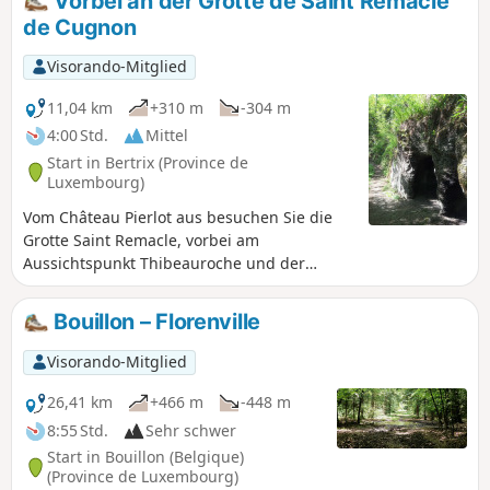
Vorbei an der Grotte de Saint Remacle
de Cugnon
Visorando-Mitglied
11,04 km
+310 m
-304 m
4:00 Std.
Mittel
Start in Bertrix (Province de
Luxembourg)
Vom Château Pierlot aus besuchen Sie die
Grotte Saint Remacle, vorbei am
Aussichtspunkt Thibeauroche und der
Holzbrücke. Nach einem kleinen
zusätzlichen Aufstieg erreichen Sie den
Bouillon – Florenville
Aussichtspunkt Croix, der das gesamte Tal
überragt. Der Rückweg erfolgt zum Teil über
Visorando-Mitglied
verlassene Wege und endet an der Kapelle
Chapelle du Prompt Secours und dem
26,41 km
+466 m
-448 m
Aussichtspunkt Mergyre.
8:55 Std.
Sehr schwer
Start in Bouillon (Belgique)
(Province de Luxembourg)