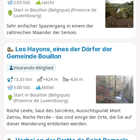
2:05 Std.
Leicht
Start in Bouillon (Belgique) (Province de
Luxembourg)
Sehr einfacher Spaziergang in einem der
zahlreichen Mäander der Semois.
Les Hayons, eines der Dörfer der
Gemeinde Bouillon
Visorando-Mitglied
13,33 km
+424 m
-424 m
5:00 Std.
Mittel
Start in Bouillon (Belgique)
(Province de Luxembourg)
Roche Levée, Saut des Sorcières, Aussichtspunkt Mont
Zatrou, Roche Percée – das sind einige der Orte, die Sie auf
dieser Wanderung entdecken werden.