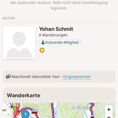
des Autors/der Autorin. Bitte nicht ohne Genehmigung
Nähe des „Maison Verlaine” überquert haben, gelangen Sie
kopieren.
auf den alten Weg von Bouillon, über den Sie bequem das
Pays Sedannais erreichen.
AUTOR
Yohan Schmit
8 Wanderungen
Visorando-Mitglied
Maschinell übersetzte Tour -
Originalversion
Wanderkarte
1