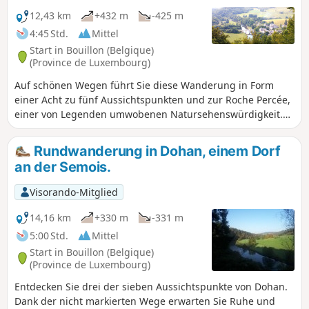
12,43 km
+432 m
-425 m
4:45 Std.
Mittel
Start in Bouillon (Belgique)
(Province de Luxembourg)
Auf schönen Wegen führt Sie diese Wanderung in Form
einer Acht zu fünf Aussichtspunkten und zur Roche Percée,
einer von Legenden umwobenen Natursehenswürdigkeit.
Diese Tour ist zwar als mittelschwer eingestuft, erfordert
jedoch eine gute Kondition, um die ausgeprägten
Rundwanderung in Dohan, einem Dorf
Höhenunterschiede zu bewältigen.
an der Semois.
Visorando-Mitglied
14,16 km
+330 m
-331 m
5:00 Std.
Mittel
Start in Bouillon (Belgique)
(Province de Luxembourg)
Entdecken Sie drei der sieben Aussichtspunkte von Dohan.
Dank der nicht markierten Wege erwarten Sie Ruhe und