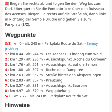
(
8
) Biegen Sie rechts ab und folgen Sie dem Weg bis zum
Dorf. Überqueren Sie die Pontonbrücke über den Ruisseau
des Acenses. Biegen Sie rechts auf die Straße ab, dann links
in Richtung der Semois-Brücke und gehen Sie zum
Parkplatz (
S/Z
).
Wegpunkte
S/Z
: km 0 - alt. 243 m - Parkplatz Route du Sati -
Semoy
(rivière)
1
: km 0.44 - alt. 244 m - Les Acenses – Eingang zum Wald
2
: km 1.29 - alt. 286 m - Aussichtspunkt „Roche du Corbeau“
3
: km 1.76 - alt. 261 m - Aussichtspunkt auf die Semois
4
: km 1.88 - alt. 307 m - Roche de la Dampirée
5
: km 2.63 - alt. 352 m - Straße hinter den Absperrungen
6
: km 2.83 - alt. 357 m - Kreuzung
7
: km 3.57 - alt. 331 m - Aussichtspunkt Saurpire
8
: km 4.97 - alt. 370 m - Weggabelung
S/Z
: km 7.72 - alt. 243 m - Parkplatz Route du Sati
Hinweise