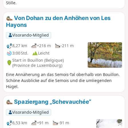
Stille.
Von Dohan zu den Anhöhen von Les
Hayons
Visorando-Mitglied
8,27 km
+216 m
-211 m
3:00 Std.
Leicht
Start in Bouillon (Belgique)
(Province de Luxembourg)
Eine Annäherung an das Semois-Tal oberhalb von Bouillon.
Schöne Ausblicke auf die Semois und die umliegenden
Hügel.
Spaziergang „Schevauchée“
Visorando-Mitglied
6,53 km
+91 m
-91 m