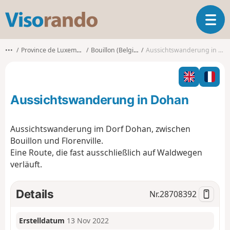
V
T
i
o
s
g
o
•••
Province de Luxembourg
Bouillon (Belgique)
Aussichtswanderung in Dohan
g
r
l
a
e
n
n
d
Aussichtswanderung in Dohan
a
o
v
i
Aussichtswanderung im Dorf Dohan, zwischen
g
Bouillon und Florenville.
a
Eine Route, die fast ausschließlich auf Waldwegen
t
verläuft.
i
o
n
Details
Nr.
28708392
Erstelldatum
13 Nov 2022