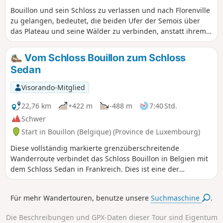
Bouillon und sein Schloss zu verlassen und nach Florenville
zu gelangen, bedeutet, die beiden Ufer der Semois über
das Plateau und seine Wälder zu verbinden, anstatt ihrem
Lauf und ihren Mäandern zu folgen; es ist also ein langer
Aufstieg, gefolgt von einem allmählichen Abstieg; es
Vom Schloss Bouillon zum Schloss
bedeutet auch, die Stadt auf Asphalt zu verlassen, über
Sedan
Schotterwege und andere Feldwege zu gehen, zwei Furten
zu überqueren und wieder auf Asphalt zu gelangen, um in
Visorando-Mitglied
die Stadt zurückzukehren. Und es ist eine lange Wanderung
von mehr als 26 Kilometern. Als Unterkunft in Florenville
22,76 km
+422 m
-488 m
7:40 Std.
habe ich den Campingplatz gewählt.
Schwer
Start in Bouillon (Belgique) (Province de Luxembourg)
Diese vollständig markierte grenzüberschreitende
Wanderroute verbindet das Schloss Bouillon in Belgien mit
dem Schloss Sedan in Frankreich. Dies ist eine der
möglichen Rückwege der Wanderung von einer Burg zur
anderen über die Grenze, Wanderung Nr. 36479520
Für mehr Wandertouren, benutze unsere
Suchmaschine
.
Nachdem Sie entlang der Semois gewandert sind, steigen
Sie hinauf nach Corbion, einem kleinen Dorf in den Höhen
Die Beschreibungen und GPX-Daten dieser Tour sind Eigentum
der Gemeinde Bouillon. Nachdem Sie den Grenzbach in der