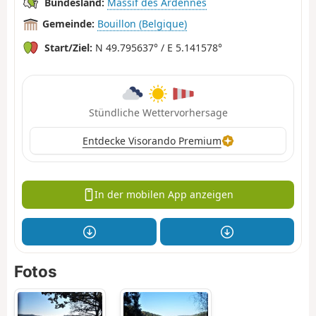
Bundesland:
Massif des Ardennes
Gemeinde:
Bouillon (Belgique)
Start/Ziel:
N 49.795637° / E 5.141578°
Stündliche Wettervorhersage
Entdecke Visorando Premium
In der mobilen App anzeigen
Fotos