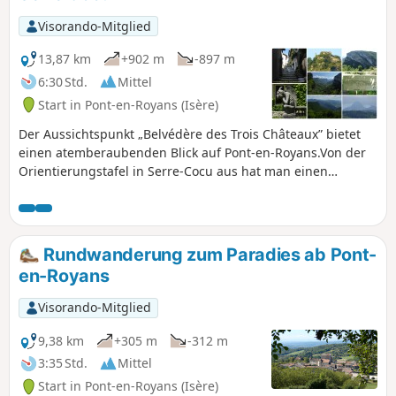
Visorando-Mitglied
13,87 km
+902 m
-897 m
6:30 Std.
Mittel
Start in Pont-en-Royans (Isère)
Der Aussichtspunkt „Belvédère des Trois Châteaux” bietet
einen atemberaubenden Blick auf Pont-en-Royans.Von der
Orientierungstafel in Serre-Cocu aus hat man einen
wunderschönen Blick auf die östlichen Bergkämme des
Vercors, von der Grande Moucherolle bis zum Grand
Veymont.Diese Wanderung führt teilweise durch den Wald
und über Straßen, um Privatgrundstücke zu umgehen.
Rundwanderung zum Paradies ab Pont-
en-Royans
Visorando-Mitglied
9,38 km
+305 m
-312 m
3:35 Std.
Mittel
Start in Pont-en-Royans (Isère)