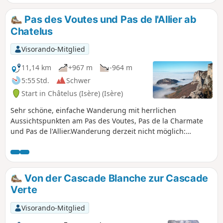
schönen Steinbogen, und schließlich die Ruinen des
Weilers La Goulandière.
Pas des Voutes und Pas de l'Allier ab
Chatelus
Visorando-Mitglied
11,14 km
+967 m
-964 m
5:55 Std.
Schwer
Start in Châtelus (Isère) (Isère)
Sehr schöne, einfache Wanderung mit herrlichen
Aussichtspunkten am Pas des Voutes, Pas de la Charmate
und Pas de l'Allier.Wanderung derzeit nicht möglich:
Sperrung des Wanderwegs Pas de l'Allier (Gemeinde
Echevis) per Gemeindeverordnung
Von der Cascade Blanche zur Cascade
Verte
Visorando-Mitglied