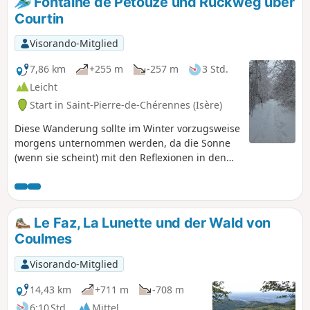
Fontaine de Pétouze und Rückweg über
Courtin
Visorando-Mitglied
7,86 km
+255 m
-257 m
3 Std.
Leicht
Start in Saint-Pierre-de-Chérennes (Isère)
Diese Wanderung sollte im Winter vorzugsweise
morgens unternommen werden, da die Sonne
(wenn sie scheint) mit den Reflexionen in den
vereisten Ästen spielt. Die Buchsbäume bilden
große Schneebälle und verströmen ihren Duft.
Le Faz, La Lunette und der Wald von
Coulmes
Visorando-Mitglied
14,43 km
+711 m
-708 m
6:10 Std.
Mittel