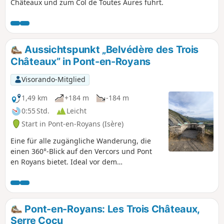
Châteaux und zum Col de Toutes Aures führt.
Aussichtspunkt „Belvédère des Trois
Châteaux” in Pont-en-Royans
Visorando-Mitglied
1,49 km
+184 m
-184 m
0:55 Std.
Leicht
Start in Pont-en-Royans (Isère)
Eine für alle zugängliche Wanderung, die
einen 360°-Blick auf den Vercors und Pont
en Royans bietet. Ideal vor dem
Abendessen, um den Appetit anzuregen!
Pont-en-Royans: Les Trois Châteaux,
Serre Cocu