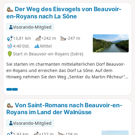
Goulandière, von der aus man zum
Der Weg des Eisvogels von Beauvoir-
Plateau des Forêt des Coulmes gelangt.
en-Royans nach La Sône
Der Besuch der Stätten und alten Weiler
dieses Waldes geht einem steilen
Visorando-Mitglied
Abstieg über den Pas du Ranc bis zur
Straße nach Charanche voraus.
13,81 km
+242 m
-247 m
4:40 Std.
Mittel
Start in Beauvoir-en-Royans (Isère)
Sie starten im charmanten mittelalterlichen Dorf Beauvoir-
en-Royans und erreichen das Dorf La Sône. Auf dem
Hinweg nehmen Sie den Weg „Sentier du Martin-Pêcheur”
entlang der Isère. Eine kleine Tageswanderung, die Kultur
und Natur verbindet. September 2020: Mehrere Wanderer
melden uns eine starke Verschlechterung des Weges
entlang der Isère. Einige Passagen können sogar gefährlich
Von Saint-Romans nach Beauvoir-en-
sein.
Royans im Land der Walnüsse
Visorando-Mitglied
5,93 km
+157 m
-158 m