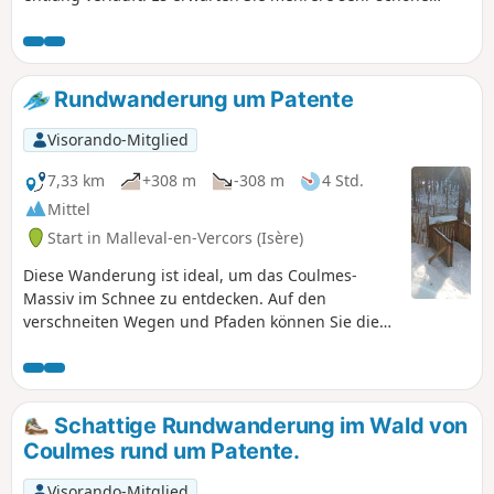
Aussichtspunkte.
Rundwanderung um Patente
Visorando-Mitglied
7,33 km
+308 m
-308 m
4 Std.
Mittel
Start in Malleval-en-Vercors (Isère)
Diese Wanderung ist ideal, um das Coulmes-
Massiv im Schnee zu entdecken. Auf den
verschneiten Wegen und Pfaden können Sie die
Natur in ihrer ganzen Wildheit erleben. Genießen
Sie den schönen Wald auf den Waldwegen und
Pfaden.
Schattige Rundwanderung im Wald von
Coulmes rund um Patente.
Visorando-Mitglied