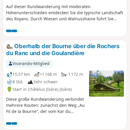
Auf dieser Rundwanderung mit moderaten
Höhenunterschieden entdecken Sie die typische Landschaft
des Royans. Durch Wiesen und Walnusshaine führt Sie
diese Rundwanderung durch das Viertel „Le Paradis“ und
weiter zu den reizvollen Dörfern Saint-André-en-Royans
und Pont-en-Royans (mittelalterliche Gassen, hängende
Häuser, Ufer der Bourne).
Oberhalb der Bourne über die Rochers
du Ranc und die Goulandière
Visorando-Mitglied
15,57 km
+1 168 m
-1 172 m
8 Std.
Sehr schwer
Start in Châtelus (Isère) (Isère)
Diese große Rundwanderung verbindet
mehrere Routen: zunächst den Weg „Au
Fil de la Bourne“, der vom Kar du
Bournillon aus den Talgrund
durchquert, dann den Aufstieg zur
vielbesuchten Felsenwand der