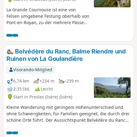
La Grande Cournouse ist eine von
Felsen umgebene Festung oberhalb von
Pont-en-Royan, zu der mehrere Pässe
führen. Der vorgeschlagene Aufstieg
führt über den anspruchsvollen Pas de
Pabro, nach einem möglichen Besuch
der gleichnamigen Höhle, dann über
Belvédère du Ranc, Balme Riendre und
den Pas des Voûtes und den Pas de la
Ruinen von La Goulandière
Charmate, mit einem Besuch der
mesolithischen Stätte, um zum Pas de
Visorando-Mitglied
l'Allier zu gelangen, von wo aus der
Abstieg gleichmäßiger ist. Wanderung
6,74 km
+234 m
-239 m
derzeit nicht möglich: Schließung des
2:35 Std.
Leicht
Wanderwegs Pas de l'Allier (Gemeinde
Start in Presles (Isère) (Isère)
Echevis) durch einen
Gemeinderatsbeschluss.
Kleine Wanderung mit geringem Höhenunterschied und
ohne Schwierigkeiten, für Familien geeignet, die durch drei
schöne Orte führt. Der Aussichtspunkt Belvédère du Ranc
mit Blick auf das Bourne-Tal und die Gipfel des südlichen
Vercors, die Balme Riendre, eine Schlucht mit einem sehr