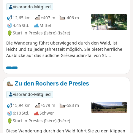
Visorando-Mitglied
12,65 km
+407 m
-406 m
4:45 Std.
Mittel
Start in Presles (Isère) (Isère)
Die Wanderung führt überwiegend durch den Wald, ist
leicht und zu jeder Jahreszeit möglich. Sie bietet herrliche
Ausblicke auf das südliche Grésivaudan-Tal von St.
Marcellin bis Roman sur Isère.
Zu den Rochers de Presles
Visorando-Mitglied
15,94 km
+579 m
-583 m
6:10 Std.
Schwer
Start in Presles (Isère) (Isère)
Diese Wanderung durch den Wald führt Sie zu den Klippen