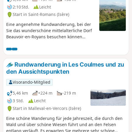
2:10 Std.
Leicht
Start in Saint-Romans (Isère)
Eine angenehme Rundwanderung, bei der
Sie das wunderschöne mittelalterliche Dorf
Beauvoir-en-Royans besuchen können
(Schloss Delphinal aus dem 14. Jahrhundert,
Ruinen, Karmeliterkloster, schöne Häuser
und mittelalterlicher Platz); die Zeit für die
Besichtigung des Dorfes ist nicht in der
Rundwanderung in Les Coulmes und zu
Wanderung enthalten. Sie durchqueren
den Aussichtspunkten
zahlreiche Walnusshaine, die für die Region
charakteristisch sind. Die Wanderung
Visorando-Mitglied
verläuft größtenteils im Schatten und eignet
sich sehr gut für Familien.
5,46 km
+224 m
-219 m
3 Std.
Leicht
Start in Malleval-en-Vercors (Isère)
Eine schöne Wanderung für jede Jahreszeit, die durch den
Wald und über schöne Wiesen führt und an den Felsen
entlang verläuft. Es erwarten Sie mehrere sehr schöne