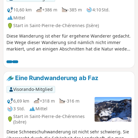
10,60 km
+386 m
-385 m
4:10 Std.
Mittel
Start in Saint-Pierre-de-Chérennes (Isère)
Diese Wanderung ist eher für ergehene Wanderer gedacht.
Die Wege dieser Wanderung sind nämlich nicht immer
markiert, und an einigen Abschnitten hat die Natur wieder
die Oberhand gewonnen. Dennoch bleibt es eine sehr
schöne Wanderung, die man vorzugsweise mit einem GPS-
Gerät unternehmen sollte.
Eine Rundwanderung ab Faz
Visorando-Mitglied
6,69 km
+318 m
-316 m
3 Std.
Mittel
Start in Saint-Pierre-de-Chérennes
(Isère)
Diese Schneeschuhwanderung ist nicht sehr schwierig. Sie