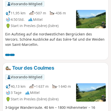
Visorando-Mitglied
11,95 km
+507 m
-436 m
4:50 Std.
Mittel
Start in Presles (Isère) (Isère)
Ein Aufstieg auf die nordwestlichen Bergrücken des
Vercors. Schöne Ausblicke auf das Isère-Tal und die Weiden
von Saint-Marcellin.
Tour des Coulmes
Visorando-Mitglied
40,13 km
+1 637 m
-1 640 m
3 Tage
Mittel
Start in Presles (Isère) (Isère)
3-tägige Wanderroute. 40 km – 1800 Höhenmeter – 16