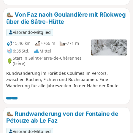
was Mutter Natur uns so großzügig schenkt
Von Faz nach Goulandière mit Rückweg
über die Sâtre-Hütte
Visorando-Mitglied
15,46 km
+766 m
-771 m
6:35 Std.
Mittel
Start in Saint-Pierre-de-Chérennes
(Isère)
Rundwanderung im Forêt des Coulmes im Vercors,
zwischen Buchen, Fichten und Buchsbäumen. Eine
Wanderung für alle Jahreszeiten. In der Nähe der Route
befinden sich zahlreiche Karsthöhlen; zögern Sie nicht,
einen kleinen Umweg zu machen, um sie vorsichtig zu
bewundern.
Rundwanderung von der Fontaine de
Pétouze ab Le Faz
Visorando-Mitglied