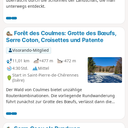
überrascht durch die Schönheit der Landschaft, die man
unterwegs entdeckt.
Forêt des Coulmes: Grotte des Bœufs,
Serre Coton, Croisettes und Patente
Visorando-Mitglied
11,01 km
+477 m
-472 m
4:30 Std.
Mittel
Start in Saint-Pierre-de-Chérennes
(Isère)
Der Wald von Coulmes bietet unzählige
Routenkombinationen. Die vorliegende Rundwanderung
führt zunächst zur Grotte des Bœufs, verlässt dann die
ausgetretenen Pfade, um der Grenze des Staatswaldes zu
folgen, bis man abseits der Wege auf den Kamm von Serre
Coton hinaufsteigt, bevor es wieder hinunter zu den
Croisettes geht und auf einem gut markierten Weg weiter