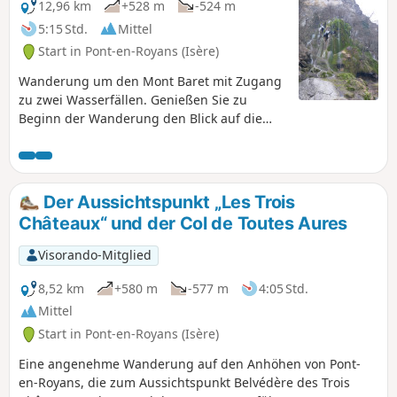
12,96 km
+528 m
-524 m
5:15 Std.
Mittel
Start in Pont-en-Royans (Isère)
Wanderung um den Mont Baret mit Zugang
zu zwei Wasserfällen. Genießen Sie zu
Beginn der Wanderung den Blick auf die
hängenden Häuser von Pont-en-Royans.
Durch die Petits Goulets, eine Abfolge von
vier Tunneln auf einer schmalen und stark
begehenen Straße, sollten Sie
Der Aussichtspunkt „Les Trois
Taschenlampen mitnehmen, um für
Châteaux“ und der Col de Toutes Aures
Autofahrer gut sichtbar zu sein.
Visorando-Mitglied
8,52 km
+580 m
-577 m
4:05 Std.
Mittel
Start in Pont-en-Royans (Isère)
Eine angenehme Wanderung auf den Anhöhen von Pont-
en-Royans, die zum Aussichtspunkt Belvédère des Trois