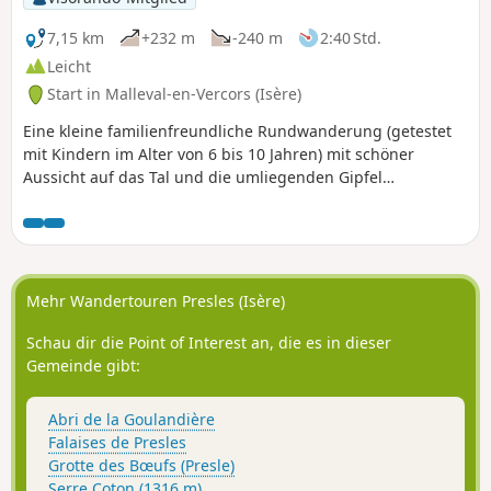
7,15 km
+232 m
-240 m
2:40 Std.
Leicht
Start in Malleval-en-Vercors (Isère)
Eine kleine familienfreundliche Rundwanderung (getestet
mit Kindern im Alter von 6 bis 10 Jahren) mit schöner
Aussicht auf das Tal und die umliegenden Gipfel
(Aussichtspunkt in der Nähe des Startpunkts), gut
beschattet und kühl. Viele Blumen und Schmetterlinge
sowie Erdbeeren und Waldhimbeeren zur richtigen
Jahreszeit.
Mehr Wandertouren Presles (Isère)
Schau dir die Point of Interest an, die es in dieser
Gemeinde gibt:
Abri de la Goulandière
Falaises de Presles
Grotte des Bœufs (Presle)
Serre Coton (1316 m)