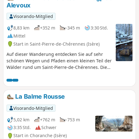
Alevoux
Visorando-Mitglied
8,83 km
+352 m
-345 m
3:30 Std.
Mittel
Start in Saint-Pierre-de-Chérennes (Isère)
Auf dieser Wanderung entdecken Sie auf sehr
schönen Wegen und Pfaden einen kleinen Teil der
Wälder rund um Saint-Pierre-de-Chérennes. Diese
leicht zugängliche Wanderung wird Sie mit ihrer
landschaftlichen Vielfalt begeistern.
La Balme Rousse
Visorando-Mitglied
5,02 km
+762 m
-753 m
3:35 Std.
Schwer
Start in Choranche (Isère)