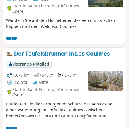
Start in Saint-Pierre-de-Chérennes
(Isère)
Wandern Sie auf den Hochebenen des Vercors zwischen
Klippen und dem Wald von Coulmes.
Der Teufelsbrunnen in Les Coulmes
Visorando-Mitglied
13,77 km
+578 m
-575 m
5:35 Std.
Mittel
Start in Saint-Pierre-de-Chérennes
(Isère)
Entdecken Sie die verborgenen Schätze des Vercors bei
einer Wanderung im Forêt des Coulmes. Zwischen
bemerkenswerter Flora und Fauna, Lehrpfaden und
atemberaubenden Aussichtspunkten wird Ihnen dieser
Ausflug unvergessliche Erinnerungen daran bescheren,