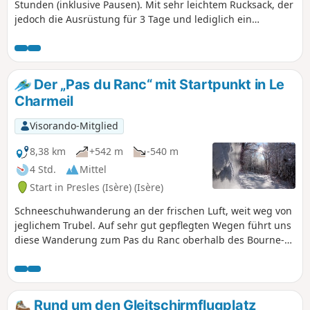
Stunden (inklusive Pausen). Mit sehr leichtem Rucksack, der
jedoch die Ausrüstung für 3 Tage und lediglich ein
Mittagessen enthält. Empfehlenswert, wenn man gerne im
Wald wandert.
Der „Pas du Ranc“ mit Startpunkt in Le
Charmeil
Visorando-Mitglied
8,38 km
+542 m
-540 m
4 Std.
Mittel
Start in Presles (Isère) (Isère)
Schneeschuhwanderung an der frischen Luft, weit weg von
jeglichem Trubel. Auf sehr gut gepflegten Wegen führt uns
diese Wanderung zum Pas du Ranc oberhalb des Bourne-
Tals. Grandioser Aussichtspunkt.
Rund um den Gleitschirmflugplatz