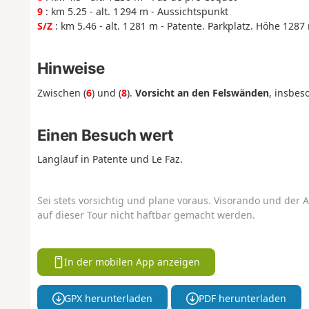
9
: km 5.25 - alt. 1 294 m - Aussichtspunkt
S/Z
: km 5.46 - alt. 1 281 m - Patente. Parkplatz. Höhe 1287
Hinweise
Zwischen (
6
) und (
8
).
Vorsicht an den Felswänden
, insbes
Einen Besuch wert
Langlauf in Patente und Le Faz.
Sei stets vorsichtig und plane voraus. Visorando und der A
auf dieser Tour nicht haftbar gemacht werden.
In der mobilen App anzeigen
GPX herunterladen
PDF herunterladen