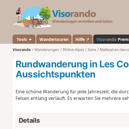
V
i
s
o
r
a
Tools
Wandertouren
Hilfe ↗
Viso
rando
Prem
n
Visorando
Wanderungen
Rhône-Alpes
Isère
Malleval-en-Verco
d
o
Rundwanderung in Les Co
Aussichtspunkten
Eine schöne Wanderung für jede Jahreszeit, die du
Felsen entlang verläuft. Es erwarten Sie mehrere s
Details