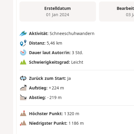
Erstelldatum
Bearbei
01 Jan 2024
03 
Aktivität:
Schneeschuhwandern
Distanz:
5,46 km
Dauer laut Autor/in:
3 Std.
Schwierigkeitsgrad:
Leicht
Zurück zum Start:
Ja
Aufstieg:
+ 224 m
Abstieg:
- 219 m
Höchster Punkt:
1 320 m
Niedrigster Punkt:
1 186 m