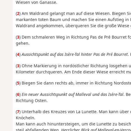
Wiesen von Ganasse.
(
2
) Am Waldrand gelangt man auf diese Wiesen. Biegen Sie
markanten toten Baum und machen Sie einen Aufstieg in 
Waldrand angekommen, überqueren Sie die große Wiese 
(
3
) Dem schmaleren Weg in Richtung Pas de Pré Bourret f
gehen.
(
4
)
Aussichtspunkt auf das Isère-Tal hinter Pas de Pré Bourret
.
(
3
) Ohne Markierung in nordöstlicher Richtung losgehen u
Kilometer durchqueren. Am Ende dieser Wiese erreicht ma
(
5
) Biegen Sie dann rechts ab, immer in Richtung Nordos
(
6
)
Ein neuer Aussichtspunkt auf Malleval und das Isère-Tal
. B
Richtung Osten.
(
7
) Unterhalb des Kreuzes von La Lunette. Man kann über 
Knöcheln.
Man kann auch hinuntersteigen, um die Lunette zu besich
steil abfallenden Weg.
Herrlicher Blick auf Malleval-en-Verco