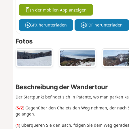
In der mobilen App anzeigen
GPX herunterladen
PDF herunterladen
Fotos
Beschreibung der Wandertour
Der Startpunkt befindet sich in Patente, wo man parken ka
(
S/Z
) Gegenüber den Chalets den Weg nehmen, der nach S
gelangen.
(
1
) Überqueren Sie den Bach, folgen Sie dem Weg geradeau