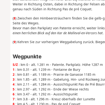
Weiter in Richtung Osten, dabei in Richtung der Felsen ab
genau nach Süden in Richtung Pas de pré Coquet.
(
8
) Zwischen den Himbeersträuchern finden Sie die gelb-g
Seite des Weges.
Bevor man den Parkplatz von Patente erreicht, weiter lin
einen herrlichen Blick auf den Kar de Malleval-en-Vercors hat
.
(
9
) Kehren Sie zur vorherigen Weggabelung zurück. Biegen 
Wegpunkte
S/Z
: km 0 - alt. 1 281 m - Patente. Parkplatz. Höhe 1287 m
1
: km 0.31 - alt. 1 239 m - Fontaine de Bury
2
: km 0.81 - alt. 1 189 m - Prairie de Ganasse 1185 m
3
: km 1.85 - alt. 1 289 m - Gabelung. Hin- und Rückweg z
4
: km 2.11 - alt. 1 284 m - Aussichtspunkt Pas de Pré Bourr
5
: km 2.97 - alt. 1 292 m - Ende der Wiese rechts
6
: km 3.47 - alt. 1 292 m - Aussichtspunkt
7
: km 3.8 - alt. 1 296 m - Kreuz oberhalb der Lunette
8
: km 4.5 - alt. 1 230 m - Pas de pré Coquet