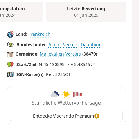
tungsdatum
Letzte Bewertung
Jan 2024
01 Jun 2026
Land:
Frankreich
Bundesländer:
Alpen
,
Vercors
,
Dauphiné
Gemeinde:
Malleval-en-Vercors
(38470)
Start/Ziel:
N 45.130595° / E 5.435157°
IGN-Karte(n):
Ref. 3235OT
Stündliche Wettervorhersage
Entdecke Visorando Premium