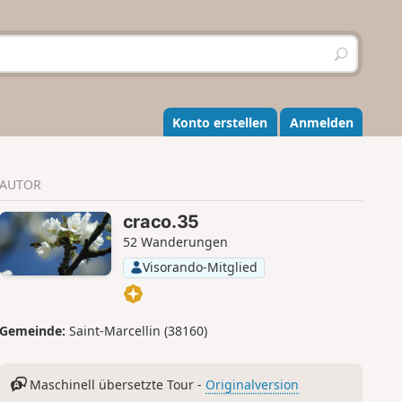
S
u
c
h
e
Konto erstellen
Anmelden
n
AUTOR
craco.35
52 Wanderungen
Visorando-Mitglied
Gemeinde:
Saint-Marcellin (38160)
Maschinell übersetzte Tour -
Originalversion