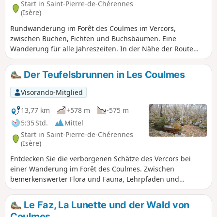
Start in Saint-Pierre-de-Chérennes
(Isère)
Rundwanderung im Forêt des Coulmes im Vercors,
zwischen Buchen, Fichten und Buchsbäumen. Eine
Wanderung für alle Jahreszeiten. In der Nähe der Route
befinden sich zahlreiche Karsthöhlen; zögern Sie nicht,
einen kleinen Umweg zu machen, um sie vorsichtig zu
Der Teufelsbrunnen in Les Coulmes
bewundern.
Visorando-Mitglied
13,77 km
+578 m
-575 m
5:35 Std.
Mittel
Start in Saint-Pierre-de-Chérennes
(Isère)
Entdecken Sie die verborgenen Schätze des Vercors bei
einer Wanderung im Forêt des Coulmes. Zwischen
bemerkenswerter Flora und Fauna, Lehrpfaden und
atemberaubenden Aussichtspunkten wird Ihnen dieser
Ausflug unvergessliche Erinnerungen daran bescheren,
Le Faz, La Lunette und der Wald von
was Mutter Natur uns so großzügig schenkt
Coulmes