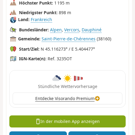
Höchster Punkt:
1 195 m
Niedrigster Punkt:
898 m
Land:
Frankreich
Bundesländer:
Alpen
,
Vercors
,
Dauphiné
Gemeinde:
Saint-Pierre-de-Chérennes
(38160)
Start/Ziel:
N 45.116273° / E 5.404477°
IGN-Karte(n):
Ref. 3235OT
Stündliche Wettervorhersage
Entdecke Visorando Premium
In der mobilen App anzeigen