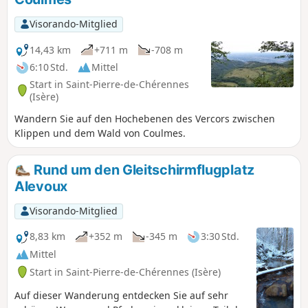
Visorando-Mitglied
14,43 km
+711 m
-708 m
6:10 Std.
Mittel
Start in Saint-Pierre-de-Chérennes
(Isère)
Wandern Sie auf den Hochebenen des Vercors zwischen
Klippen und dem Wald von Coulmes.
Rund um den Gleitschirmflugplatz
Alevoux
Visorando-Mitglied
8,83 km
+352 m
-345 m
3:30 Std.
Mittel
Start in Saint-Pierre-de-Chérennes (Isère)
Auf dieser Wanderung entdecken Sie auf sehr