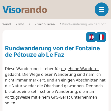
V
T
i
o
s
g
o
Wanderungen
Rhône-Alpes
Isère
Saint-Pierre-de-Chérennes
Rundwanderung von der Fontaine de Pétouze ab Le Faz
g
r
l
a
e
n
n
d
Rundwanderung von der Fontaine
a
o
v
de Pétouze ab Le Faz
i
g
Diese Wanderung ist eher für
ergehene Wanderer
a
gedacht. Die Wege dieser Wanderung sind nämlich
t
i
nicht immer markiert, und an einigen Abschnitten hat
o
die Natur wieder die Oberhand gewonnen. Dennoch
n
bleibt es eine sehr schöne Wanderung, die man
vorzugsweise mit einem
GPS-Gerät
unternehmen
sollte.