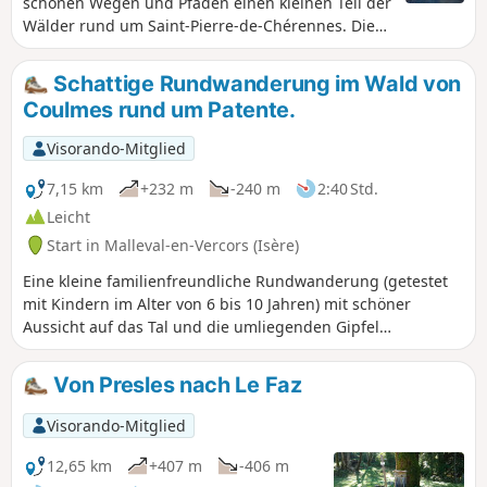
schönen Wegen und Pfaden einen kleinen Teil der
Wälder rund um Saint-Pierre-de-Chérennes. Diese
leicht zugängliche Wanderung wird Sie mit ihrer
landschaftlichen Vielfalt begeistern.
Schattige Rundwanderung im Wald von
Coulmes rund um Patente.
Visorando-Mitglied
7,15 km
+232 m
-240 m
2:40 Std.
Leicht
Start in Malleval-en-Vercors (Isère)
Eine kleine familienfreundliche Rundwanderung (getestet
mit Kindern im Alter von 6 bis 10 Jahren) mit schöner
Aussicht auf das Tal und die umliegenden Gipfel
(Aussichtspunkt in der Nähe des Startpunkts), gut
beschattet und kühl. Viele Blumen und Schmetterlinge
Von Presles nach Le Faz
sowie Erdbeeren und Waldhimbeeren zur richtigen
Jahreszeit.
Visorando-Mitglied
12,65 km
+407 m
-406 m