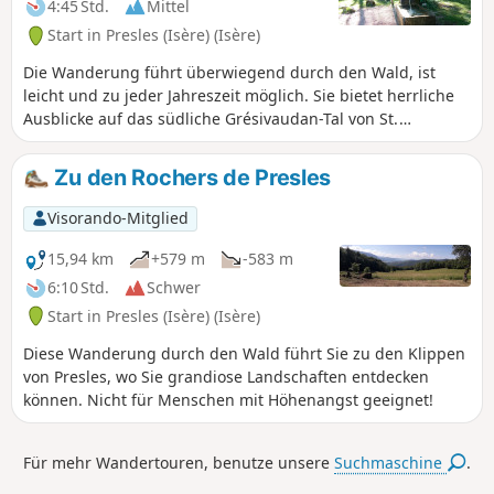
4:45 Std.
Mittel
Start in Presles (Isère) (Isère)
Die Wanderung führt überwiegend durch den Wald, ist
leicht und zu jeder Jahreszeit möglich. Sie bietet herrliche
Ausblicke auf das südliche Grésivaudan-Tal von St.
Marcellin bis Roman sur Isère.
Zu den Rochers de Presles
Visorando-Mitglied
15,94 km
+579 m
-583 m
6:10 Std.
Schwer
Start in Presles (Isère) (Isère)
Diese Wanderung durch den Wald führt Sie zu den Klippen
von Presles, wo Sie grandiose Landschaften entdecken
können. Nicht für Menschen mit Höhenangst geeignet!
Für mehr Wandertouren, benutze unsere
Suchmaschine
.