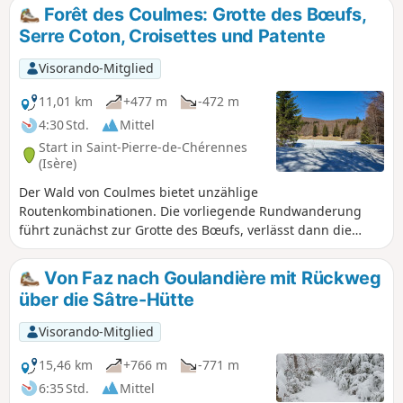
Forêt des Coulmes: Grotte des Bœufs,
Serre Coton, Croisettes und Patente
Visorando-Mitglied
11,01 km
+477 m
-472 m
4:30 Std.
Mittel
Start in Saint-Pierre-de-Chérennes
(Isère)
Der Wald von Coulmes bietet unzählige
Routenkombinationen. Die vorliegende Rundwanderung
führt zunächst zur Grotte des Bœufs, verlässt dann die
ausgetretenen Pfade, um der Grenze des Staatswaldes zu
folgen, bis man abseits der Wege auf den Kamm von Serre
Von Faz nach Goulandière mit Rückweg
Coton hinaufsteigt, bevor es wieder hinunter zu den
über die Sâtre-Hütte
Croisettes geht und auf einem gut markierten Weg weiter
nach Patente und zur Aussichtstafel mit Blick auf Malleval
Visorando-Mitglied
führt, bevor es zurück nach Le Faz geht.
15,46 km
+766 m
-771 m
6:35 Std.
Mittel