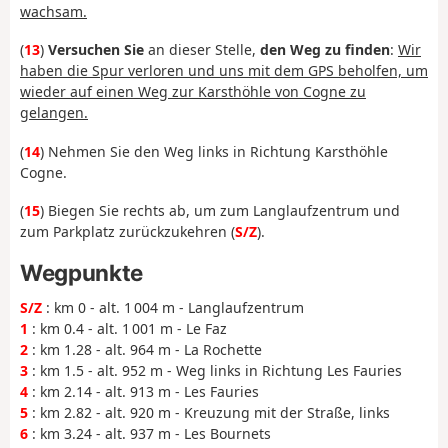
wachsam.
(
13
)
Versuchen Sie
an dieser Stelle,
den Weg zu finden
:
Wir
haben die Spur verloren und uns mit dem GPS beholfen, um
wieder auf einen Weg zur Karsthöhle von Cogne zu
gelangen.
(
14
) Nehmen Sie den Weg links in Richtung Karsthöhle
Cogne.
(
15
) Biegen Sie rechts ab, um zum Langlaufzentrum und
zum Parkplatz zurückzukehren (
S/Z
).
Wegpunkte
S/Z
: km 0 - alt. 1 004 m - Langlaufzentrum
1
: km 0.4 - alt. 1 001 m - Le Faz
2
: km 1.28 - alt. 964 m - La Rochette
3
: km 1.5 - alt. 952 m - Weg links in Richtung Les Fauries
4
: km 2.14 - alt. 913 m - Les Fauries
5
: km 2.82 - alt. 920 m - Kreuzung mit der Straße, links
6
: km 3.24 - alt. 937 m - Les Bournets