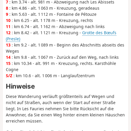
7
: km 3.74 - alt. 981 m - Abzweigung nach Les Abissets
8
: km 4.86 - alt. 1 063 m - Kreuzung, geradeaus
9
: km 5.63 - alt. 1 112 m - Fontaine de Pétouze
10
: km 6.25 - alt. 1 178 m - Kreuzung, rechts
11
: km 6.74 - alt. 1 162 m - Abzweigung nach links
12
: km 8.42 - alt. 1 121 m - Kreuzung -
Grotte des Bœufs
(Presle)
13
: km 9.2 - alt. 1 089 m - Beginn des Abschnitts abseits des
Weges
14
: km 9.8 - alt. 1 067 m - Zurück auf den Weg, nach links
15
: km 10.34 - alt. 991 m - Kreuzung, rechts. Karsthöhle
Cogne
S/Z
: km 10.6 - alt. 1 006 m - Langlaufzentrum
Hinweise
Diese Wanderung verläuft größtenteils auf Wegen und
nicht auf Straßen, auch wenn der Start auf einer Straße
liegt. In Les Fauries nehmen Sie bitte Rücksicht auf die
Anwohner, da Sie einen Weg hinter einem kleinen Häuschen
erreichen müssen.