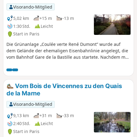
Visorando-Mitglied
5,02 km
+15 m
-13 m
1:30 Std.
Leicht
Start in Paris
Die Grünanlage „Coulée verte René Dumont” wurde auf
dem Gelände der ehemaligen Eisenbahnlinie angelegt, die
vom Bahnhof Gare de la Bastille aus startete. Nachdem man
kurz dem Canal Saint-Martin vor seiner Mündung in die
Seine gefolgt ist, folgt man dieser Grünanlage in der Stadt,
zunächst auf einer Anhöhe, dann auf ebener Erde oder
unter kurzen Tunneln. Der Jardin de Reuilly, der Square
Vom Bois de Vincennes zu den Quais
Charles Péguy und die Friche Ferroviaire an der Kreuzung
de la Marne
der ehemaligen Petite Ceinture-Linie tragen zum Charme
dieser Route bei.
Visorando-Mitglied
9,13 km
+31 m
-33 m
2:40 Std.
Leicht
Start in Paris