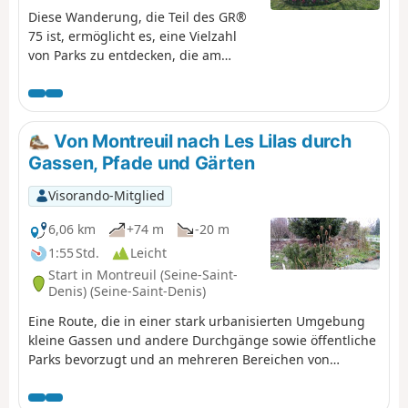
Diese Wanderung, die Teil des GR®
75 ist, ermöglicht es, eine Vielzahl
von Parks zu entdecken, die am
Rande der südlichen Ringautobahn
von Paris liegen. Sie dient als
Zwischenetappe und ermöglicht es,
den südlichsten Teil desGR® zu
Von Montreuil nach Les Lilas durch
erkunden. Es gibt zahlreiche
Gassen, Pfade und Gärten
sehenswerte Orte entlang desGR®,
aber auch in der Umgebung, wie die
Visorando-Mitglied
Butte aux Cailles, den Parc
Montsouris oder den Jardin des
6,06 km
+74 m
-20 m
Serres d'Auteuil. Beim Durchqueren
1:55 Std.
Leicht
der vielen Parks hat man das Gefühl,
Start in Montreuil (Seine-Saint-
weit weg von der Stadt zu sein.
Denis) (Seine-Saint-Denis)
Eine Route, die in einer stark urbanisierten Umgebung
kleine Gassen und andere Durchgänge sowie öffentliche
Parks bevorzugt und an mehreren Bereichen von
Gemeinschaftsgärten oder Arbeitergärten vorbeiführt.
Gleichzeitig eine Gelegenheit, den Mathematikern und