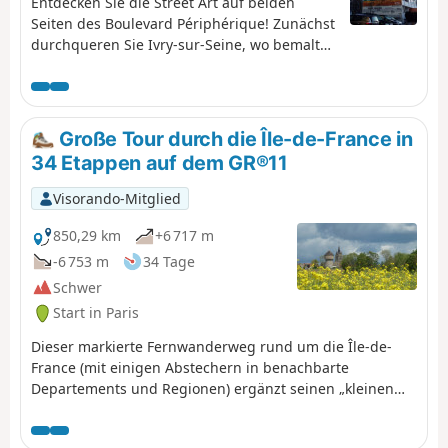
Entdecken Sie die Street Art auf beiden
Seiten des Boulevard Périphérique! Zunächst
durchqueren Sie Ivry-sur-Seine, wo bemalte
oder mit Graffiti versehene Wände sich mit
deutlich älterem Kulturerbe abwechseln.
Anschließend schlendern Sie durch das
Viertel Rive Gauche im 13. Arrondissement
Große Tour durch die Île-de-France in
von Paris, das derzeit umfassend renoviert
34 Etappen auf dem GR®11
wird und in dem Wandmalereien und
moderne Architektur auf ein interessantes
Visorando-Mitglied
industrielles Erbe treffen.
850,29 km
+6 717 m
-6 753 m
34 Tage
Schwer
Start in Paris
Dieser markierte Fernwanderweg rund um die Île-de-
France (mit einigen Abstechern in benachbarte
Departements und Regionen) ergänzt seinen „kleinen
Bruder”, den GR®1, indem er eine Schleife um Paris
bildet, deren Radius in der Regel etwas größer ist. Er