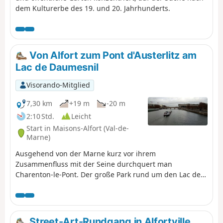
dem Kulturerbe des 19. und 20. Jahrhunderts.
Von Alfort zum Pont d'Austerlitz am
Lac de Daumesnil
Visorando-Mitglied
7,30 km
+19 m
-20 m
2:10 Std.
Leicht
Start in Maisons-Alfort (Val-de-
Marne)
Ausgehend von der Marne kurz vor ihrem
Zusammenfluss mit der Seine durchquert man
Charenton-le-Pont. Der große Park rund um den Lac de
Daumesnil bietet einen idyllischen Übergang, bevor man
Paris betritt. Nach einem Spaziergang durch den Parc de
Bercy überquert man die Seine auf einer
Fußgängerbrücke, bevor man den Bahnhof Austerlitz in
Street-Art-Rundgang in Alfortville