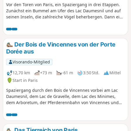
Vor den Toren von Paris, ein Spaziergang in drei Etappen.
Zunächst ein Bummel am Ufer des Lac Daumesnil und auf
seinen Inseln, die zahlreiche Vögel beherbergen. Dann eine
Durchquerung des Bois de Vincennes entlang des Ruisseau
de la Gravelle bis zur berühmten Pferderennbahn. Und
schließlich eine angenehme Wanderung auf dem
Treidelpfad der Marne.
Der Bois de Vincennes von der Porte
Dorée aus
Visorando-Mitglied
12,70 km
+73 m
-61 m
3:50 Std.
Mittel
Start in Paris
Spaziergang durch den Bois de Vincennes vorbei am Lac
Daumesnil, dem Lac de Gravelle, dem Lac des Minimes,
dem Arboretum, der Pferderennbahn von Vincennes und
der Butte aux Canons mit ihrem herrlichen Blick auf einen
Teil der Pariser Region
Das Tierreich von Paris