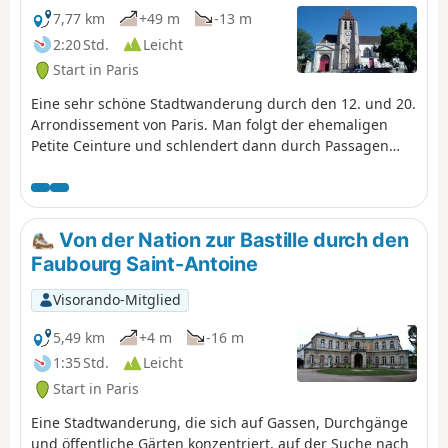
7,77 km
+49 m
-13 m
2:20 Std.
Leicht
Start in Paris
Eine sehr schöne Stadtwanderung durch den 12. und 20.
Arrondissement von Paris. Man folgt der ehemaligen
Petite Ceinture und schlendert dann durch Passagen
und zahlreiche blumengeschmückte Sackgassen,
insbesondere rund um die Rue des Vignoles. Die
moderne und strenge Kirche Saint-Esprit und die älteste
und charmante Kirche von Charonne bilden zwei
Von der Nation zur Bastille durch den
wunderschöne und kontrastreiche historische Akzente.
Faubourg Saint-Antoine
Visorando-Mitglied
5,49 km
+4 m
-16 m
1:35 Std.
Leicht
Start in Paris
Eine Stadtwanderung, die sich auf Gassen, Durchgänge
und öffentliche Gärten konzentriert, auf der Suche nach