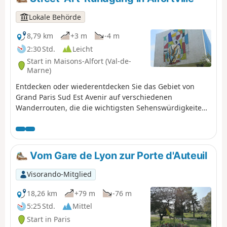
der Nähe der gleichnamigen Brücke erreicht.
Lokale Behörde
8,79 km
+3 m
-4 m
2:30 Std.
Leicht
Start in Maisons-Alfort (Val-de-
Marne)
Entdecken oder wiederentdecken Sie das Gebiet von
Grand Paris Sud Est Avenir auf verschiedenen
Wanderrouten, die die wichtigsten Sehenswürdigkeiten
und die manchmal wenig bekannten Schätze unserer 16
Gemeinden mit ihren ungewöhnlichen und einzigartigen
Geschichten vorstellen.
Vom Gare de Lyon zur Porte d'Auteuil
Visorando-Mitglied
18,26 km
+79 m
-76 m
5:25 Std.
Mittel
Start in Paris