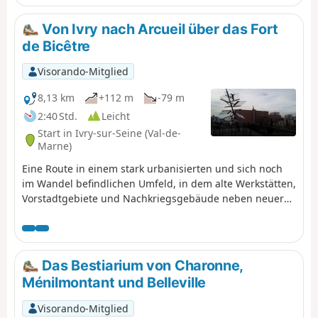
Aktivisten Josette und Maurice Audin zu gedenken, die
Opfer der während des Algerienkriegs begangenen
Von Ivry nach Arcueil über das Fort
Gräueltaten wurden.
de Bicêtre
Visorando-Mitglied
8,13 km
+112 m
-79 m
2:40 Std.
Leicht
Start in Ivry-sur-Seine (Val-de-
Marne)
Eine Route in einem stark urbanisierten und sich noch
im Wandel befindlichen Umfeld, in dem alte Werkstätten,
Vorstadtgebiete und Nachkriegsgebäude neben neuerer
Architektur stehen. Die Route wird von einigen
weitläufigen Parks, einer Festung der ehemaligen
Stadtmauer von Paris und den übereinanderliegenden
Aquädukten von Arcueil und Cachan unterbrochen.
Das Bestiarium von Charonne,
Ménilmontant und Belleville
Visorando-Mitglied