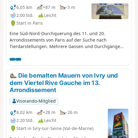
6,05 km
+87 m
-5 m
2:00 Std.
Leicht
Start in Paris
Eine Süd-Nord-Durchquerung des 11. und 20.
Arrondissements von Paris auf der Suche nach
Tierdarstellungen. Mehrere Gassen und Durchgänge
zeugen von der früheren Präsenz zahlreicher
Werkstätten in diesen Stadtvierteln.
Die bemalten Mauern von Ivry und
dem Viertel Rive Gauche im 13.
Arrondissement
Visorando-Mitglied
8,02 km
+28 m
-26 m
2:20 Std.
Leicht
Start in Ivry-sur-Seine (Val-de-Marne)