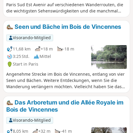
Paris Sud Est Avenir auf verschiedenen Wanderrouten, die
die wichtigsten Sehenswürdigkeiten und die manchmal
wenig bekannten Schätze unserer 16 Gemeinden mit ihren
ungewöhnlichen und einzigartigen Geschichten vorstellen.
Seen und Bäche im Bois de Vincennes
Visorando-Mitglied
11,68 km
+18 m
-18 m
3:25 Std.
Mittel
Start in Paris
Angenehme Strecke im Bois de Vincennes, entlang von vier
Seen und Bächen. Weitere Entdeckungen, wenn Sie die
Wanderung verlängern möchten. Vielleicht haben Sie das
Glück, zwischen dem Lac de Gravelle und dem Château de
Vincennes Victor, den Graureiher, zu sehen.
Das Arboretum und die Allée Royale im
Bois de Vincennes
Visorando-Mitglied
8,05 km
+32 m
-41 m