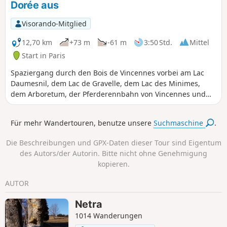
Dorée aus
Treidelpfad der Marne.
Visorando-Mitglied
12,70 km
+73 m
-61 m
3:50 Std.
Mittel
Start in Paris
Spaziergang durch den Bois de Vincennes vorbei am Lac
Daumesnil, dem Lac de Gravelle, dem Lac des Minimes,
dem Arboretum, der Pferderennbahn von Vincennes und
der Butte aux Canons mit ihrem herrlichen Blick auf einen
Teil der Pariser Region
Für mehr Wandertouren, benutze unsere
Suchmaschine
.
Die Beschreibungen und GPX-Daten dieser Tour sind Eigentum
des Autors/der Autorin. Bitte nicht ohne Genehmigung
kopieren.
AUTOR
Netra
1014 Wanderungen