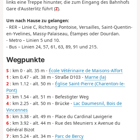
links eine Treppe hinunter, die zum Eingang des Bahnhofs
Gare d'Austerlitz führt (
Z
).
Um nach Hause zu gelangen:
- RER – Linie C, Richtung Pontoise, Versailles, Saint-Quentin-
en-Yvelines, Massy-Palaiseau, Étampes oder Dourdan.
- Metro – Linien 5 und 10.
- Bus – Linien 24, 57, 61, 63, 89, 91 und 215.
Wegpunkte
S
: km 0 - alt. 35 m -
École Vétérinaire de Maisons-Alfort
1
: km 0.47 - alt. 38 m - Straße D103 -
Marne (la)
2
: km 1.12 - alt. 50 m -
Église Saint-Pierre (Charenton-le-
Pont)
3
: km 1.54 - alt. 51 m - Befestigter Weg
4
: km 2.25 - alt. 50 m - Brücke -
Lac Daumesnil, Bois de
Vincennes
5
: km 3.38 - alt. 49 m - Place du Cardinal Lavigerie
6
: km 3.92 - alt. 44 m - Rue des Meuniers x Avenue du
Général Bizot
7
: km 5.24 - alt. 34 m -
Parc de Bercy