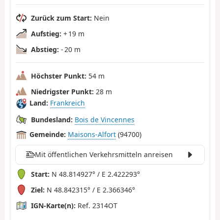
Zurück zum Start:
Nein
Aufstieg:
+ 19 m
Abstieg:
- 20 m
Höchster Punkt:
54 m
Niedrigster Punkt:
28 m
Land:
Frankreich
Bundesland:
Bois de Vincennes
Gemeinde:
Maisons-Alfort
(94700)
Mit öffentlichen Verkehrsmitteln anreisen
Start:
N 48.814927° / E 2.422293°
Ziel:
N 48.842315° / E 2.366346°
IGN-Karte(n):
Ref. 2314OT