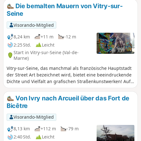
der Marne, ein Treidelpfad und industrielles Kulturerbe
Die bemalten Mauern von Vitry-sur-
bilden die Kulisse dieser städtischen Route.
Seine
Visorando-Mitglied
8,24 km
+11 m
-12 m
2:25 Std.
Leicht
Start in Vitry-sur-Seine (Val-de-
Marne)
Vitry-sur-Seine, das manchmal als französische Hauptstadt
der Street Art bezeichnet wird, bietet eine beeindruckende
Dichte und Vielfalt an grafischen Straßenkunstwerken! Auf
dieser Stadtrundwanderung von Bahnhof zu Bahnhof
lassen sich viele davon entdecken, ohne Anspruch auf
Von Ivry nach Arcueil über das Fort de
Vollständigkeit. Eine Wanderung, bei der man die Augen
Bicêtre
weit offen halten und den Kopf in alle Richtungen drehen
sollte!
Visorando-Mitglied
8,13 km
+112 m
-79 m
2:40 Std.
Leicht