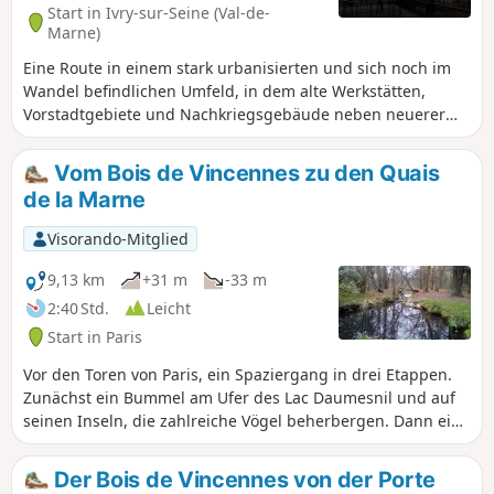
Start in Ivry-sur-Seine (Val-de-
Marne)
Eine Route in einem stark urbanisierten und sich noch im
Wandel befindlichen Umfeld, in dem alte Werkstätten,
Vorstadtgebiete und Nachkriegsgebäude neben neuerer
Architektur stehen. Die Route wird von einigen weitläufigen
Parks, einer Festung der ehemaligen Stadtmauer von Paris
Vom Bois de Vincennes zu den Quais
und den übereinanderliegenden Aquädukten von Arcueil
de la Marne
und Cachan unterbrochen.
Visorando-Mitglied
9,13 km
+31 m
-33 m
2:40 Std.
Leicht
Start in Paris
Vor den Toren von Paris, ein Spaziergang in drei Etappen.
Zunächst ein Bummel am Ufer des Lac Daumesnil und auf
seinen Inseln, die zahlreiche Vögel beherbergen. Dann eine
Durchquerung des Bois de Vincennes entlang des Ruisseau
de la Gravelle bis zur berühmten Pferderennbahn. Und
Der Bois de Vincennes von der Porte
schließlich eine angenehme Wanderung auf dem