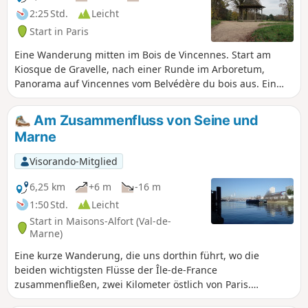
2:25 Std.
Leicht
Start in Paris
Eine Wanderung mitten im Bois de Vincennes. Start am
Kiosque de Gravelle, nach einer Runde im Arboretum,
Panorama auf Vincennes vom Belvédère du bois aus. Ein
Abstecher auf die Allée Royale mit Blick auf das Schloss und
Rückkehr zum Parkplatz über kleine Pfade.
Am Zusammenfluss von Seine und
Marne
Visorando-Mitglied
6,25 km
+6 m
-16 m
1:50 Std.
Leicht
Start in Maisons-Alfort (Val-de-
Marne)
Eine kurze Wanderung, die uns dorthin führt, wo die
beiden wichtigsten Flüsse der Île-de-France
zusammenfließen, zwei Kilometer östlich von Paris.
Zahlreiche Brücken, ein Staudamm und eine Schleuse an