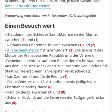
Schließung: 17:45 Uhr bis 20:30 Uhr, je nach Saison. Siehe
detaillierte Öffnungszeiten
.
Wanderung vom Autor am 5. Dezember 2020 durchgeführt.
Einen Besuch wert
- Staudamm der Schleuse Saint-Maurice an der Marne,
zwischen (
S
) und (
1
).
- Rathaus von Charenton-le-Pont, zwischen (
1
) und (
2
).
-
Kirche Saint-Pierre
(19. Jahrhundert) (
2
). Die Inschrift des
Mottos der Französischen Republik und der Vermerk
„Gemeindeeigentum“ auf dem Giebel der Kirche stammen
aus dem Jahr 1896 (das Gesetz zur Trennung von Kirche und
Staat wurde erst neun Jahre später verabschiedet).
- Lac Daumesnil und Île de Reuilly (
4
).
- Petite Ceinture des 12. Arrondissements (stillgelegte
Eisenbahnstrecke), davor (
6
).
- Parc de Bercy, zwischen (
7
) und (
8
).
- Schöner Ausblick auf die Seine von der Fußgängerbrücke
aus (
8
).