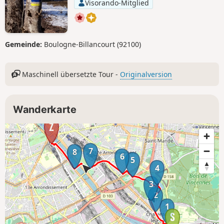
Visorando-Mitglied
Gemeinde:
Boulogne-Billancourt (92100)
Maschinell übersetzte Tour -
Originalversion
Wanderkarte
7
8
6
5
4
3
2
1