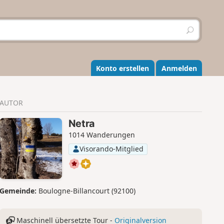
S
u
c
h
e
Konto erstellen
Anmelden
n
AUTOR
Netra
1014 Wanderungen
Visorando-Mitglied
Gemeinde:
Boulogne-Billancourt (92100)
Maschinell übersetzte Tour -
Originalversion