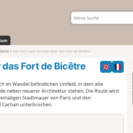
ium
-Seine
Von Ivry nach Arcueil über das Fort de Bicêtre
 das Fort de Bicêtre
ch im Wandel befindlichen Umfeld, in dem alte
e neben neuerer Architektur stehen. Die Route wird
ehemaligen Stadtmauer von Paris und den
d Cachan unterbrochen.