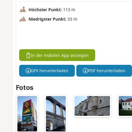
Höchster Punkt:
113 m
Niedrigster Punkt:
33 m
In der mobilen App anzeigen
GPX herunterladen
PDF herunterladen
Fotos