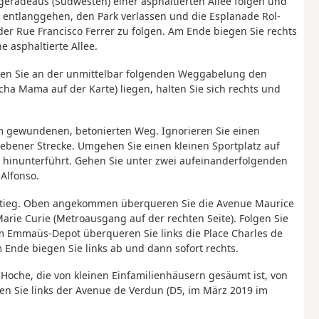
, geradeaus (Südwesten) einer asphaltierten Allee folgen und
 entlanggehen, den Park verlassen und die Esplanade Rol-
er Rue Francisco Ferrer zu folgen. Am Ende biegen Sie rechts
e asphaltierte Allee.
hmen Sie an der unmittelbar folgenden Weggabelung den
cha Mama auf der Karte) liegen, halten Sie sich rechts und
dem gewundenen, betonierten Weg. Ignorieren Sie einen
ebener Strecke. Umgehen Sie einen kleinen Sportplatz auf
ts hinunterführt. Gehen Sie unter zwei aufeinanderfolgenden
Alfonso.
ufstieg. Oben angekommen überqueren Sie die Avenue Maurice
arie Curie (Metroausgang auf der rechten Seite). Folgen Sie
m Emmaüs-Depot überqueren Sie links die Place Charles de
 Ende biegen Sie links ab und dann sofort rechts.
 Hoche, die von kleinen Einfamilienhäusern gesäumt ist, von
n Sie links der Avenue de Verdun (D5, im März 2019 im