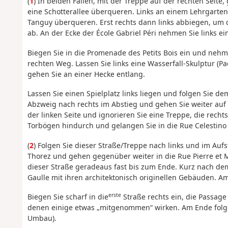
(
1
) In beiden Fällen, mit der Treppe auf der rechten Seite
eine Schotterallee überqueren. Links an einem Lehrgarten
Tanguy überqueren. Erst rechts dann links abbiegen, um d
ab. An der Ecke der École Gabriel Péri nehmen Sie links ein
Biegen Sie in die Promenade des Petits Bois ein und ne
rechten Weg. Lassen Sie links eine Wasserfall-Skulptur (Pa
gehen Sie an einer Hecke entlang.
Lassen Sie einen Spielplatz links liegen und folgen Sie 
Abzweig nach rechts im Abstieg und gehen Sie weiter auf 
der linken Seite und ignorieren Sie eine Treppe, die rech
Torbögen hindurch und gelangen Sie in die Rue Celestino 
(
2
) Folgen Sie dieser Straße/Treppe nach links und im A
Thorez und gehen gegenüber weiter in die Rue Pierre et M
dieser Straße geradeaus fast bis zum Ende. Kurz nach de
Gaulle mit ihren architektonisch originellen Gebäuden. Am
erste
Biegen Sie scharf in die
Straße rechts ein, die Passage
denen einige etwas „mitgenommen“ wirken. Am Ende folge
Umbau).