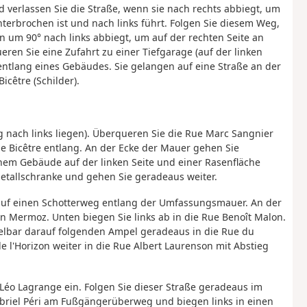
nd verlassen Sie die Straße, wenn sie nach rechts abbiegt, um
terbrochen ist und nach links führt. Folgen Sie diesem Weg,
um 90° nach links abbiegt, um auf der rechten Seite an
en Sie eine Zufahrt zu einer Tiefgarage (auf der linken
entlang eines Gebäudes. Sie gelangen auf eine Straße an der
cêtre (Schilder).
ng nach links liegen). Überqueren Sie die Rue Marc Sangnier
 Bicêtre entlang. An der Ecke der Mauer gehen Sie
em Gebäude auf der linken Seite und einer Rasenfläche
Metallschranke und gehen Sie geradeaus weiter.
s auf einen Schotterweg entlang der Umfassungsmauer. An der
an Mermoz. Unten biegen Sie links ab in die Rue Benoît Malon.
elbar darauf folgenden Ampel geradeaus in die Rue du
 l'Horizon weiter in die Rue Albert Laurenson mit Abstieg
 Léo Lagrange ein. Folgen Sie dieser Straße geradeaus im
abriel Péri am Fußgängerüberweg und biegen links in einen