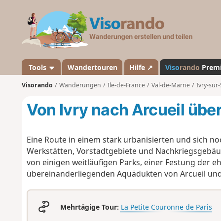
V
i
s
o
r
a
Tools
Wandertouren
Hilfe ↗
Viso
rando
Prem
n
Visorando
Wanderungen
Ile-de-France
Val-de-Marne
Ivry-sur
d
o
Von Ivry nach Arcueil über
Eine Route in einem stark urbanisierten und sich no
Werkstätten, Vorstadtgebiete und Nachkriegsgebäud
von einigen weitläufigen Parks, einer Festung der 
übereinanderliegenden Aquädukten von Arcueil un
Mehrtägige Tour:
La Petite Couronne de Paris