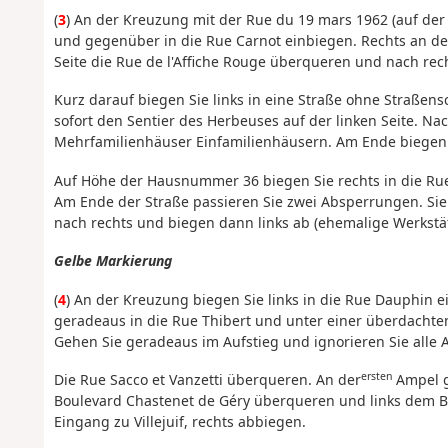
(
3
) An der Kreuzung mit der Rue du 19 mars 1962 (auf der
und gegenüber in die Rue Carnot einbiegen. Rechts an der
Seite die Rue de l'Affiche Rouge überqueren und nach rec
Kurz darauf biegen Sie links in eine Straße ohne Straßen
sofort den Sentier des Herbeuses auf der linken Seite. Na
Mehrfamilienhäuser Einfamilienhäusern. Am Ende biegen Sie
Auf Höhe der Hausnummer 36 biegen Sie rechts in die Rue
Am Ende der Straße passieren Sie zwei Absperrungen. Sie 
nach rechts und biegen dann links ab (ehemalige Werkstät
Gelbe Markierung
(
4
) An der Kreuzung biegen Sie links in die Rue Dauphin 
geradeaus in die Rue Thibert und unter einer überdacht
Gehen Sie geradeaus im Aufstieg und ignorieren Sie alle
ersten
Die Rue Sacco et Vanzetti überqueren. An der
Ampel g
Boulevard Chastenet de Géry überqueren und links dem Bo
Eingang zu Villejuif, rechts abbiegen.