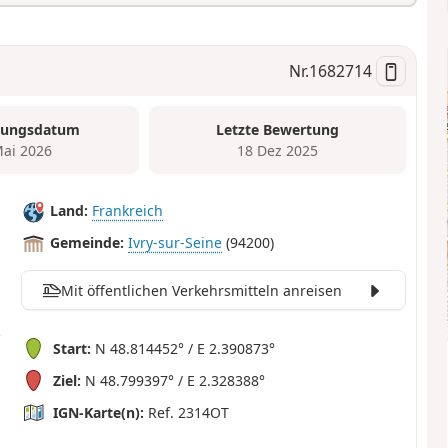
Nr.
1682714
tungsdatum
Letzte Bewertung
Mai 2026
18 Dez 2025
Land:
Frankreich
Gemeinde:
Ivry-sur-Seine
(94200)
Mit öffentlichen Verkehrsmitteln anreisen
Start:
N 48.814452° / E 2.390873°
Ziel:
N 48.799397° / E 2.328388°
IGN-Karte(n):
Ref. 2314OT