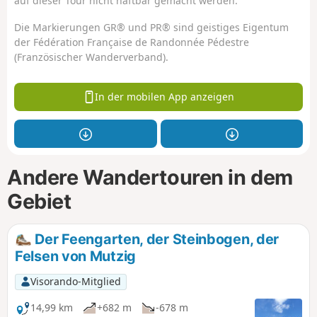
auf dieser Tour nicht haftbar gemacht werden.
Die Markierungen GR® und PR® sind geistiges Eigentum
der Fédération Française de Randonnée Pédestre
(Französischer Wanderverband).
In der mobilen App anzeigen
Andere Wandertouren in dem
Gebiet
Der Feengarten, der Steinbogen, der
Felsen von Mutzig
Visorando-Mitglied
14,99 km
+682 m
-678 m