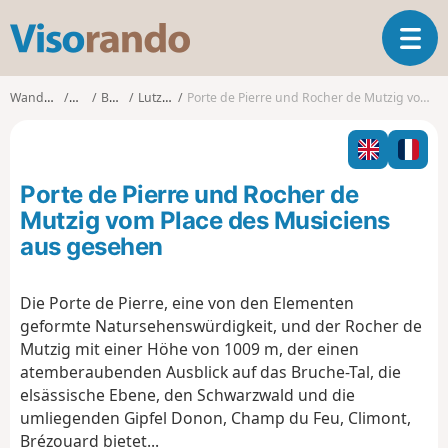
V
T
i
o
s
g
o
Wanderungen
Elsass
Bas-Rhin
Lutzelhouse
Porte de Pierre und Rocher de Mutzig vom Place des Musiciens aus gesehen
g
r
l
a
e
n
n
d
Porte de Pierre und Rocher de
a
o
v
Mutzig vom Place des Musiciens
i
aus gesehen
g
a
t
Die Porte de Pierre, eine von den Elementen
i
geformte Natursehenswürdigkeit, und der Rocher de
o
Mutzig mit einer Höhe von 1009 m, der einen
n
atemberaubenden Ausblick auf das Bruche-Tal, die
elsässische Ebene, den Schwarzwald und die
umliegenden Gipfel Donon, Champ du Feu, Climont,
Brézouard bietet...