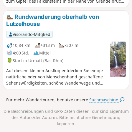
zum Gipfel des Falkensteins in der Nähe von Grendelbruch
hinauf. Mit mehreren Aussichtspunkten und dem sanften
Plätschern des Wassers ist dies eine ideale Wanderung, um
Rundwanderung oberhalb von
das Bruche-Tal zu entdecken oder wiederzuentdecken.
Lutzelhouse
Visorando-Mitglied
10,84 km
+313 m
-307 m
4:00 Std.
Mittel
Start in Urmatt (Bas-Rhin)
Auf diesem kleinen Ausflug entdecken Sie einige
natürliche oder von Menschenhand geschaffene
Sehenswürdigkeiten, schöne Wanderwege und
bemerkenswerte Bäume. Am besten bei schönem
Wetter und nicht bei starkem Wind.
Für mehr Wandertouren, benutze unsere
Suchmaschine
.
Die Beschreibungen und GPX-Daten dieser Tour sind Eigentum
des Autors/der Autorin. Bitte nicht ohne Genehmigung
kopieren.