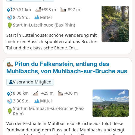
20,51 km
+893 m
-897 m
8:25 Std.
Mittel
Start in Lutzelhouse (Bas-Rhin)
Start in Lutzelhouse; schöne Wanderung mit
mehreren Aussichtspunkten auf das Bruche-
Tal und die elsässische Ebene. Im
Frühling/Sommer/Herbst zu unternehmen.
Im Winter müssen Sie in den Höhenlagen
Piton du Falkenstein, entlang des
Schneeschuhe mitnehmen.
Muhlbachs, von Muhlbach-sur-Bruche aus
Visorando-Mitglied
8,08 km
+429 m
-430 m
3:30 Std.
Mittel
Start in Muhlbach-sur-Bruche (Bas-
Rhin)
Von der Festhalle in Muhlbach-sur-Bruche aus folgt diese
Rundwanderung dem Flusslauf des Muhlbachs und steigt