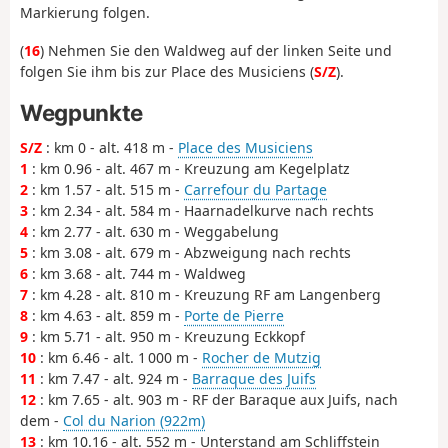
Markierung folgen.
(
16
) Nehmen Sie den Waldweg auf der linken Seite und
folgen Sie ihm bis zur Place des Musiciens (
S/Z
).
Wegpunkte
S/Z
: km 0 - alt. 418 m -
Place des Musiciens
1
: km 0.96 - alt. 467 m - Kreuzung am Kegelplatz
2
: km 1.57 - alt. 515 m -
Carrefour du Partage
3
: km 2.34 - alt. 584 m - Haarnadelkurve nach rechts
4
: km 2.77 - alt. 630 m - Weggabelung
5
: km 3.08 - alt. 679 m - Abzweigung nach rechts
6
: km 3.68 - alt. 744 m - Waldweg
7
: km 4.28 - alt. 810 m - Kreuzung RF am Langenberg
8
: km 4.63 - alt. 859 m -
Porte de Pierre
9
: km 5.71 - alt. 950 m - Kreuzung Eckkopf
10
: km 6.46 - alt. 1 000 m -
Rocher de Mutzig
11
: km 7.47 - alt. 924 m -
Barraque des Juifs
12
: km 7.65 - alt. 903 m - RF der Baraque aux Juifs, nach
dem -
Col du Narion (922m)
13
: km 10.16 - alt. 552 m - Unterstand am Schliffstein