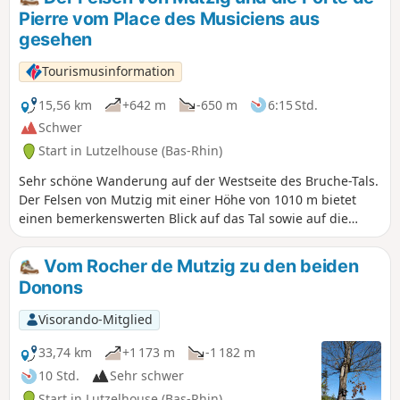
Pierre vom Place des Musiciens aus
gesehen
Tourismusinformation
15,56 km
+642 m
-650 m
6:15 Std.
Schwer
Start in Lutzelhouse (Bas-Rhin)
Sehr schöne Wanderung auf der Westseite des Bruche-Tals.
Der Felsen von Mutzig mit einer Höhe von 1010 m bietet
einen bemerkenswerten Blick auf das Tal sowie auf die
umliegenden Gebirge wie den Donon, den Schneeberg und
den Champ du Feu. Die Porte de Pierre ist ein
Vom Rocher de Mutzig zu den beiden
Naturdenkmal aus rosa Sandstein, das durch Erosion
Donons
geformt wurde. Dieser Felsblock, der dort thront, als käme
er aus dem Nichts, ist eine erstaunliche Entdeckung, die Sie
Visorando-Mitglied
in einen Halbschlaf versetzt.
33,74 km
+1 173 m
-1 182 m
10 Std.
Sehr schwer
Start in Lutzelhouse (Bas-Rhin)