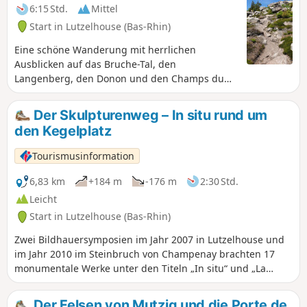
6:15 Std.
Mittel
Start in Lutzelhouse (Bas-Rhin)
Eine schöne Wanderung mit herrlichen
Ausblicken auf das Bruche-Tal, den
Langenberg, den Donon und den Champs du
Feu. Eine Rundwanderung, die magische Orte
wie den Jardin des Fées oder die Porte de Pierre
Der Skulpturenweg – In situ rund um
mit ihrem höchsten Punkt auf 1008 m, dem
den Kegelplatz
Rocher de Mutzig, umfasst. Die Markierungen
sind manchmal etwas spärlich, daher ist die
Tourismusinformation
IGN-Karte 3716ET unverzichtbar.
6,83 km
+184 m
-176 m
2:30 Std.
Leicht
Start in Lutzelhouse (Bas-Rhin)
Zwei Bildhauersymposien im Jahr 2007 in Lutzelhouse und
im Jahr 2010 im Steinbruch von Champenay brachten 17
monumentale Werke unter den Titeln „In situ“ und „La
Roche Solaire“ hervor. Auf diesem Rundgang können Sie
drei davon entdecken.
Der Felsen von Mutzig und die Porte de