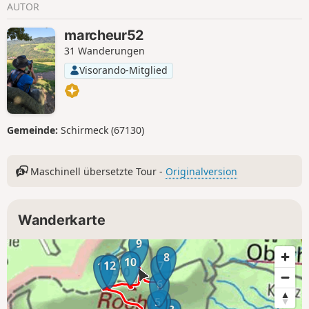
AUTOR
marcheur52
31 Wanderungen
Visorando-Mitglied
Gemeinde:
Schirmeck (67130)
Maschinell übersetzte Tour -
Originalversion
Wanderkarte
9
8
10
12
7
11
6
4
5