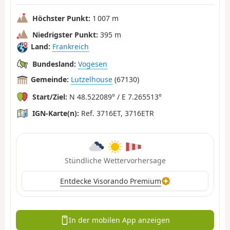
Höchster Punkt:
1 007 m
Niedrigster Punkt:
395 m
Land:
Frankreich
Bundesland:
Vogesen
Gemeinde:
Lutzelhouse
(67130)
Start/Ziel:
N 48.522089° / E 7.265513°
IGN-Karte(n):
Ref. 3716ET, 3716ETR
Stündliche Wettervorhersage
Entdecke Visorando Premium
In der mobilen App anzeigen