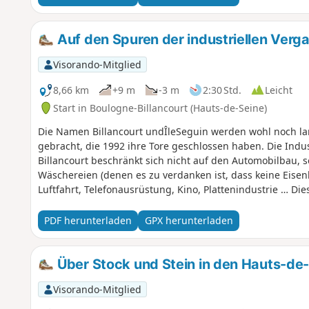
Auf den Spuren der industriellen Verg
Visorando-Mitglied
8,66 km
+9 m
-3 m
2:30 Std.
Leicht
Start in Boulogne-Billancourt (Hauts-de-Seine)
Die Namen Billancourt undÎleSeguin werden wohl noch la
gebracht, die 1992 ihre Tore geschlossen haben. Die Indu
Billancourt beschränkt sich nicht auf den Automobilbau,
Wäschereien (denen es zu verdanken ist, dass keine Eisenba
Luftfahrt, Telefonausrüstung, Kino, Plattenindustrie … Di
und den Informationstafeln des Tourismusbüros der Gemein
Arbeitervergangenheit nachzeichnen. Er bietet zudem die
PDF herunterladen
GPX herunterladen
Stadtplanung einer Gemeinde im „Petite Couronne“ von Pa
verändert hat.
Über Stock und Stein in den Hauts-de
Visorando-Mitglied