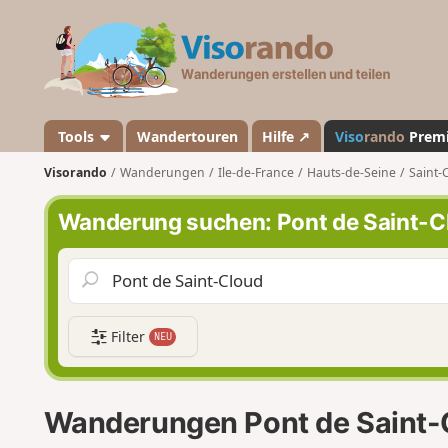
V
i
s
o
r
a
Tools
Wandertouren
Hilfe ↗
Viso
rando
Prem
n
Visorando
Wanderungen
Ile-de-France
Hauts-de-Seine
Saint-
d
o
Wanderung suchen: Pont de Saint-C
Filter
NEU
Wanderungen Pont de Saint-