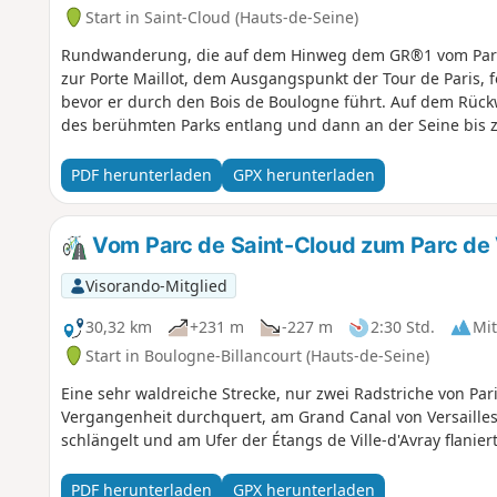
Start in Saint-Cloud (Hauts-de-Seine)
Rundwanderung, die auf dem Hinweg dem GR®1 vom Parc 
zur Porte Maillot, dem Ausgangspunkt der Tour de Paris, 
bevor er durch den Bois de Boulogne führt. Auf dem Rückw
des berühmten Parks entlang und dann an der Seine bis z
PDF herunterladen
GPX herunterladen
Vom Parc de Saint-Cloud zum Parc de Ve
Visorando-Mitglied
30,32 km
+231 m
-227 m
2:30 Std.
Mit
Start in Boulogne-Billancourt (Hauts-de-Seine)
Eine sehr waldreiche Strecke, nur zwei Radstriche von Pari
Vergangenheit durchquert, am Grand Canal von Versailles
schlängelt und am Ufer der Étangs de Ville-d'Avray flaniert
PDF herunterladen
GPX herunterladen