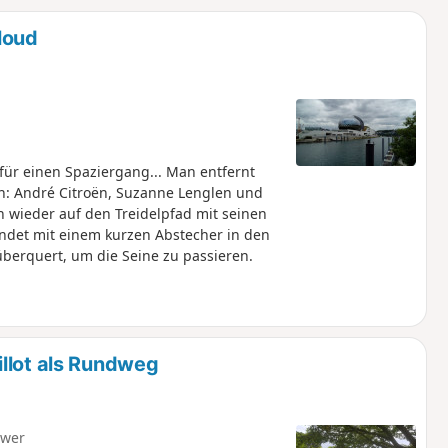
u
n
loud
m
für einen Spaziergang... Man entfernt
n: André Citroën, Suzanne Lenglen und
n wieder auf den Treidelpfad mit seinen
ndet mit einem kurzen Abstecher in den
berquert, um die Seine zu passieren.
llot als Rundweg
hwer