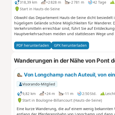
318,39 km
+2 828 m
-2 781 m
42 Tage
Start in Hauts-de-Seine
Obwohl das Departement Hauts-de-Seine dicht besiedelt ist
hügeligem Gelände schöne Möglichkeiten für Wanderer. Di
Verkehrsmitteln erreichbar sind, führt Sie auf Entdeckun
Hauptverkehrsachsen meiden und stattdessen Wege und G
PDF herunterladen
GPX herunterladen
Wanderungen in der Nähe von Pont d
Von Longchamp nach Auteuil, von ein
Visorando-Mitglied
9,82 km
+24 m
-11 m
2:50 Std.
Leich
Start in Boulogne-Billancourt (Hauts-de-Seine)
Eine kurze Wanderung, die auf einem wenig bekannten 
entlang der Pferderennbahn von Longchamp und dann a