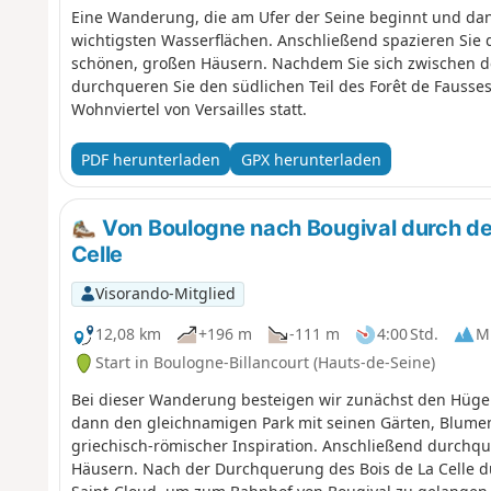
Eine Wanderung, die am Ufer der Seine beginnt und dann
wichtigsten Wasserflächen. Anschließend spazieren Sie d
schönen, großen Häusern. Nachdem Sie sich zwischen de
durchqueren Sie den südlichen Teil des Forêt de Fauss
Wohnviertel von Versailles statt.
PDF herunterladen
GPX herunterladen
Von Boulogne nach Bougival durch de
Celle
Visorando-Mitglied
12,08 km
+196 m
-111 m
4:00 Std.
Mi
Start in Boulogne-Billancourt (Hauts-de-Seine)
Bei dieser Wanderung besteigen wir zunächst den Hüge
dann den gleichnamigen Park mit seinen Gärten, Blume
griechisch-römischer Inspiration. Anschließend durchq
Häusern. Nach der Durchquerung des Bois de La Celle du