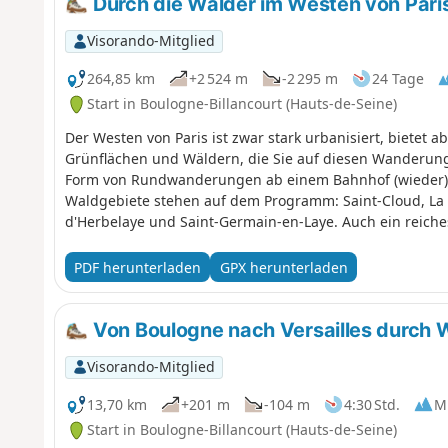
Durch die Wälder im Westen von Pari
Visorando-Mitglied
264,85 km
+2 524 m
-2 295 m
24 Tage
Start in Boulogne-Billancourt (Hauts-de-Seine)
Der Westen von Paris ist zwar stark urbanisiert, bietet 
Grünflächen und Wäldern, die Sie auf diesen Wanderun
Form von Rundwanderungen ab einem Bahnhof (wieder)
Waldgebiete stehen auf dem Programm: Saint-Cloud, La Cel
d'Herbelaye und Saint-Germain-en-Laye. Auch ein reiche
in den Parks von Saint-Cloud und Marly, in Marnes-la-C
PDF herunterladen
GPX herunterladen
Von Boulogne nach Versailles durch 
Visorando-Mitglied
13,70 km
+201 m
-104 m
4:30 Std.
Mi
Start in Boulogne-Billancourt (Hauts-de-Seine)