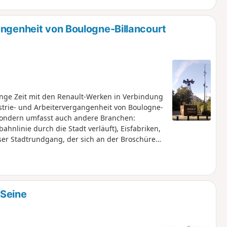
angenheit von Boulogne-Billancourt
nge Zeit mit den Renault-Werken in Verbindung
strie- und Arbeitervergangenheit von Boulogne-
 sondern umfasst auch andere Branchen:
hnlinie durch die Stadt verläuft), Eisfabriken,
eser Stadtrundgang, der sich an der Broschüre
de orientiert, soll diese
 Gelegenheit zu beobachten, wie sich die
ris innerhalb weniger Jahrzehnte radikal
-Seine