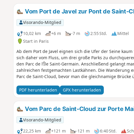
Vom Port de Javel zur Pont de Saint-C
Visorando-Mitglied
10,02 km
+6 m
-7 m
2:55 Std.
Mittel
Start in Paris
Ab dem Port de Javel eignen sich die Ufer der Seine kaum 
sich daher vom Fluss, um drei große Parks zu durchquere
den Parc de l’Île Saint-Germain. Anschließend gelangt ma
zahlreichen festgemachten Lastkähnen. Die Wanderung e
Parc de Saint-Cloud, bevor man die gleichnamige Brücke ü
PDF herunterladen
GPX herunterladen
Vom Parc de Saint-Cloud zur Porte Mai
Visorando-Mitglied
22,25 km
+121 m
-121 m
6:40 Std.
Sc