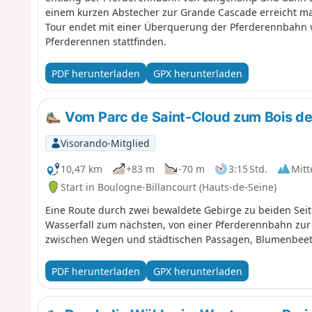
einem kurzen Abstecher zur Grande Cascade erreicht ma
Tour endet mit einer Überquerung der Pferderennbahn vo
Pferderennen stattfinden.
PDF herunterladen
GPX herunterladen
Vom Parc de Saint-Cloud zum Bois d
Visorando-Mitglied
10,47 km
+83 m
-70 m
3:15 Std.
Mitt
Start in Boulogne-Billancourt (Hauts-de-Seine)
Eine Route durch zwei bewaldete Gebirge zu beiden Sei
Wasserfall zum nächsten, von einer Pferderennbahn zu
zwischen Wegen und städtischen Passagen, Blumenbeet
PDF herunterladen
GPX herunterladen