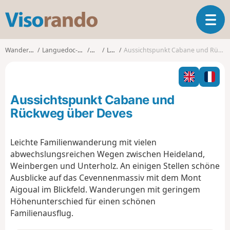
V
T
i
o
s
g
o
Wanderungen
Languedoc-Roussillon
Gard
Lézan
Aussichtspunkt Cabane und Rückweg über Deves
g
r
l
a
e
n
n
d
Aussichtspunkt Cabane und
a
o
v
Rückweg über Deves
i
g
Leichte Familienwanderung mit vielen
a
abwechslungsreichen Wegen zwischen Heideland,
t
i
Weinbergen und Unterholz. An einigen Stellen schöne
o
Ausblicke auf das Cevennenmassiv mit dem Mont
n
Aigoual im Blickfeld. Wanderungen mit geringem
Höhenunterschied für einen schönen
Familienausflug.