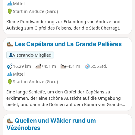
Mittel
Start in Anduze (Gard)
Kleine Rundwanderung zur Erkundung von Anduze und
Aufstieg zum Gipfel des Felsens, der die Stadt überragt.
Les Capélans und La Grande Pallières
Visorando-Mitglied
16,29 km
+451 m
-451 m
5:55 Std.
Mittel
Start in Anduze (Gard)
Eine lange Schleife, um den Gipfel der Capélans zu
erklimmen, der eine schöne Aussicht auf die Umgebung
bietet, und dann die Dolmen auf dem Kamm von Grande
Pallières und den weiter unten gelegenen Dolmen von
Panissière zu entdecken. Rückweg durch ruhige Viertel von
Quellen und Wälder rund um
Anduze.
Vézénobres