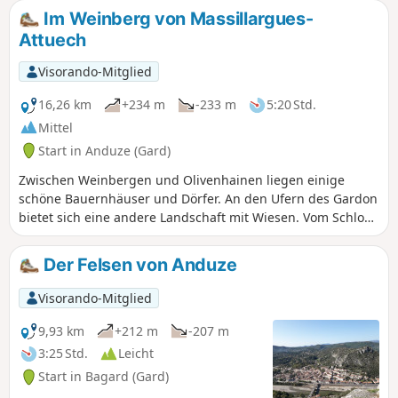
Im Weinberg von Massillargues-
Attuech
Visorando-Mitglied
16,26 km
+234 m
-233 m
5:20 Std.
Mittel
Start in Anduze (Gard)
Zwischen Weinbergen und Olivenhainen liegen einige
schöne Bauernhäuser und Dörfer. An den Ufern des Gardon
bietet sich eine andere Landschaft mit Wiesen. Vom Schloss
sind nur noch die Mauern und die Aussicht übrig
geblieben. Ein Abschnitt führt auch hoch über das
Der Felsen von Anduze
Heideland.
Visorando-Mitglied
9,93 km
+212 m
-207 m
3:25 Std.
Leicht
Start in Bagard (Gard)