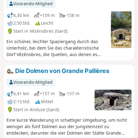
Visorando-Mitglied
8,30 km
+159 m
-158 m
2:50 Std.
Leicht
Start in Vézénobres (Gard)
Ein schöner, leichter Spaziergang durch das
Unterholz, bei dem Sie das charakteristische
Dorf Vézénobres, die Quellen, aus denen es
gespeist wird, sowie schöne Ausblicke auf die
Cevennen entdecken können. Die gesamte
Die Dolmen von Grande Pallières
Wanderung folgt markierten Wanderwegen.
Visorando-Mitglied
6,41 km
+157 m
-157 m
2:15 Std.
Mittel
Start in Anduze (Gard)
Eine kurze Wanderung in schattiger Umgebung, um nicht
weniger als fünf Dolmen aus der Jungsteinzeit zu
entdecken, darunter die vier Dolmen der Stätte Grande