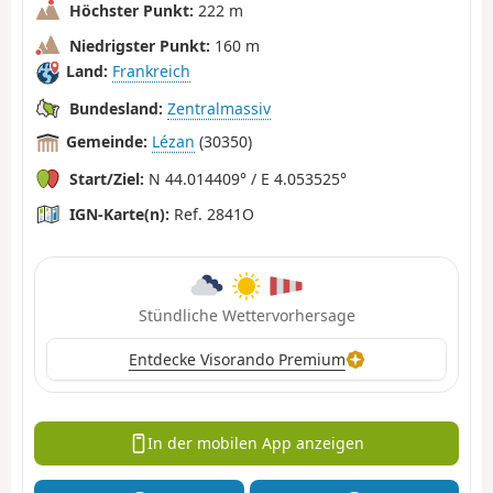
Höchster Punkt:
222 m
Niedrigster Punkt:
160 m
Land:
Frankreich
Bundesland:
Zentralmassiv
Gemeinde:
Lézan
(30350)
Start/Ziel:
N 44.014409° / E 4.053525°
IGN-Karte(n):
Ref. 2841O
Stündliche Wettervorhersage
Entdecke Visorando Premium
In der mobilen App anzeigen