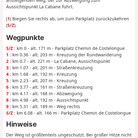
ansteigenden Weg, der zur Abzweigung zum
Aussichtspunkt La Cabane führt.
(
1
) Biegen Sie rechts ab, um zum Parkplatz zurückzukehren
(
S/Z
).
Wegpunkte
S/Z
: km 0 - alt. 171 m - Parkplatz Chemin de Costelongue
1
: km 0.36 - alt. 203 m - Kreuzung der Rundwanderung
2
: km 0.7 - alt. 221 m - La Cabane, Aussichtspunkt
3
: km 1.07 - alt. 201 m - Straßenkreuzung
4
: km 1.68 - alt. 192 m - Kreuzung
5
: km 2.23 - alt. 207 m - Kreuzung
6
: km 3.77 - alt. 161 m - Straßenkreuzung
7
: km 4.17 - alt. 168 m - Abzweigung
8
: km 4.98 - alt. 192 m - Aussichtspunkt
9
: km 5.31 - alt. 189 m - Weg rechts
S/Z
: km 6.08 - alt. 166 m - Parkplatz Chemin de Costelongue
Hinweise
Der Weg ist größtenteils ungeschützt. Bei großer Hitze nicht