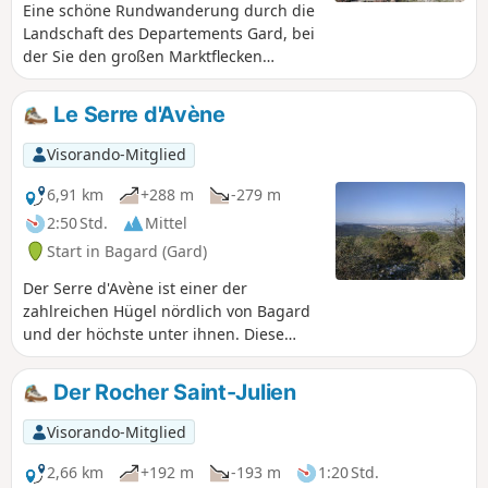
Eine schöne Rundwanderung durch die
Landschaft des Departements Gard, bei
der Sie den großen Marktflecken
Anduze vom Felsen aus entdecken
können, der ihn überragt.
Le Serre d'Avène
Visorando-Mitglied
6,91 km
+288 m
-279 m
2:50 Std.
Mittel
Start in Bagard (Gard)
Der Serre d'Avène ist einer der
zahlreichen Hügel nördlich von Bagard
und der höchste unter ihnen. Diese
Rundwanderung führt Sie über Wege
und Pfade durch das Heideland. Auf
Der Rocher Saint-Julien
dem Gipfel erwartet Sie eine
wunderschöne Aussicht auf die
Visorando-Mitglied
Cevennen und den Großraum Alès.
2,66 km
+192 m
-193 m
1:20 Std.