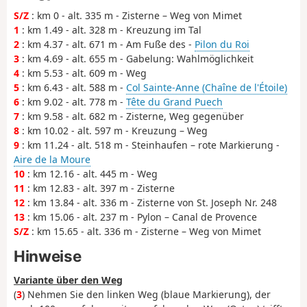
S/Z
: km 0 - alt. 335 m - Zisterne – Weg von Mimet
1
: km 1.49 - alt. 328 m - Kreuzung im Tal
2
: km 4.37 - alt. 671 m - Am Fuße des -
Pilon du Roi
3
: km 4.69 - alt. 655 m - Gabelung: Wahlmöglichkeit
4
: km 5.53 - alt. 609 m - Weg
5
: km 6.43 - alt. 588 m -
Col Sainte-Anne (Chaîne de l'Étoile)
6
: km 9.02 - alt. 778 m -
Tête du Grand Puech
7
: km 9.58 - alt. 682 m - Zisterne, Weg gegenüber
8
: km 10.02 - alt. 597 m - Kreuzung – Weg
9
: km 11.24 - alt. 518 m - Steinhaufen – rote Markierung -
Aire de la Moure
10
: km 12.16 - alt. 445 m - Weg
11
: km 12.83 - alt. 397 m - Zisterne
12
: km 13.84 - alt. 336 m - Zisterne von St. Joseph Nr. 248
13
: km 15.06 - alt. 237 m - Pylon – Canal de Provence
S/Z
: km 15.65 - alt. 336 m - Zisterne – Weg von Mimet
Hinweise
Variante über den Weg
(
3
) Nehmen Sie den linken Weg (blaue Markierung), der