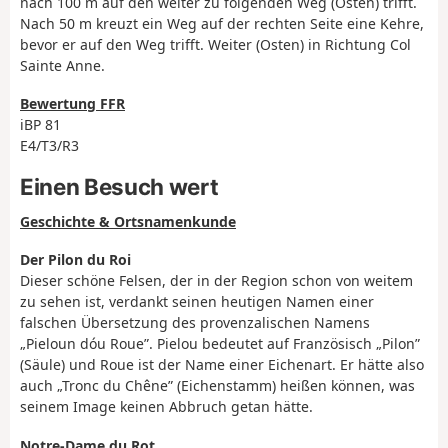
nach 100 m auf den weiter zu folgenden Weg (Osten) trifft.
Nach 50 m kreuzt ein Weg auf der rechten Seite eine Kehre,
bevor er auf den Weg trifft. Weiter (Osten) in Richtung Col
Sainte Anne.
Bewertung FFR
iBP 81
E4/T3/R3
Einen Besuch wert
Geschichte & Ortsnamenkunde
Der Pilon du Roi
Dieser schöne Felsen, der in der Region schon von weitem
zu sehen ist, verdankt seinen heutigen Namen einer
falschen Übersetzung des provenzalischen Namens
„Pieloun dóu Roue”. Pielou bedeutet auf Französisch „Pilon”
(Säule) und Roue ist der Name einer Eichenart. Er hätte also
auch „Tronc du Chêne” (Eichenstamm) heißen können, was
seinem Image keinen Abbruch getan hätte.
Notre-Dame du Rot