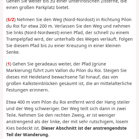
Gehen Sie weiter bis zu einer unterirdischen Zisterne, die
einen großen Parkplatz bietet.
(
S/Z
) Nehmen Sie den Weg (Nord-Nordost) in Richtung Pilon
du Roi für etwa 200 m. Verlassen Sie den Weg und nehmen
Sie links (Nord-Nordwest) einen Pfad, der schnell zu einem
Trampelpfad wird, der unterhalb des Weges verläuft. Folgen
Sie diesem Pfad bis zu einer Kreuzung in einer kleinen
Senke.
(
1
) Gehen Sie geradeaus weiter, der Pfad (grüne
Markierung) führt zum Vallon du Pilon du Roi. Steigen Sie
dieses mit Heideland bewachsene Tal hinauf, das von
großen Kalksteinblöcken gesäumt ist, die an mittelalterliche
Festungen erinnern.
Etwa 400 m vom Pilon du Roi entfernt wird der Hang steiler
und der Weg schwieriger. Der Weg teilt sich dann in zwei
Teile. Nehmen Sie den rechten Zweig, er ist weniger
anstrengend als der linke, der mit sehr rutschigem, losem
Kies bedeckt ist.
Dieser Abschnitt ist der anstrengendste
Teil der Wanderung.