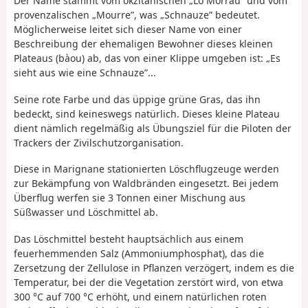
Der Name stammt vom okzitanischen „Lo Morrau” und vom
provenzalischen „Mourre”, was „Schnauze” bedeutet.
Möglicherweise leitet sich dieser Name von einer
Beschreibung der ehemaligen Bewohner dieses kleinen
Plateaus (bàou) ab, das von einer Klippe umgeben ist: „Es
sieht aus wie eine Schnauze”...
Seine rote Farbe und das üppige grüne Gras, das ihn
bedeckt, sind keineswegs natürlich. Dieses kleine Plateau
dient nämlich regelmäßig als Übungsziel für die Piloten der
Trackers der Zivilschutzorganisation.
Diese in Marignane stationierten Löschflugzeuge werden
zur Bekämpfung von Waldbränden eingesetzt. Bei jedem
Überflug werfen sie 3 Tonnen einer Mischung aus
Süßwasser und Löschmittel ab.
Das Löschmittel besteht hauptsächlich aus einem
feuerhemmenden Salz (Ammoniumphosphat), das die
Zersetzung der Zellulose in Pflanzen verzögert, indem es die
Temperatur, bei der die Vegetation zerstört wird, von etwa
300 °C auf 700 °C erhöht, und einem natürlichen roten