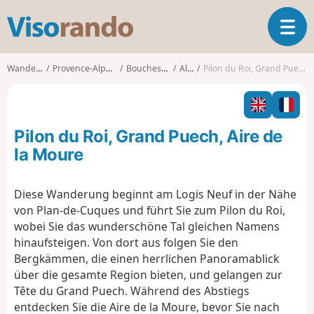
V
T
i
o
s
g
o
Wanderungen
Provence-Alpes-Côte d'Azur
Bouches-du-Rhône
Allauch
Pilon du Roi, Grand Puech, Aire de la Moure
g
r
l
a
e
n
n
d
Pilon du Roi, Grand Puech, Aire de
a
o
v
la Moure
i
g
Diese Wanderung beginnt am Logis Neuf in der Nähe
a
von Plan-de-Cuques und führt Sie zum Pilon du Roi,
t
i
wobei Sie das wunderschöne Tal gleichen Namens
o
hinaufsteigen. Von dort aus folgen Sie den
n
Bergkämmen, die einen herrlichen Panoramablick
über die gesamte Region bieten, und gelangen zur
Tête du Grand Puech. Während des Abstiegs
entdecken Sie die Aire de la Moure, bevor Sie nach