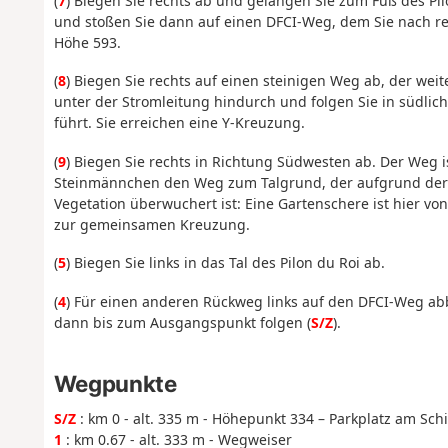
(
7
) Biegen Sie rechts ab und gelangen Sie zum Fuß des Pil
und stoßen Sie dann auf einen DFCI-Weg, dem Sie nach rec
Höhe 593.
(
8
) Biegen Sie rechts auf einen steinigen Weg ab, der wei
unter der Stromleitung hindurch und folgen Sie in südlic
führt. Sie erreichen eine Y-Kreuzung.
(
9
) Biegen Sie rechts in Richtung Südwesten ab. Der Weg 
Steinmännchen den Weg zum Talgrund, der aufgrund der 
Vegetation überwuchert ist: Eine Gartenschere ist hier vo
zur gemeinsamen Kreuzung.
(
5
) Biegen Sie links in das Tal des Pilon du Roi ab.
(
4
) Für einen anderen Rückweg links auf den DFCI-Weg ab
dann bis zum Ausgangspunkt folgen (
S/Z
).
Wegpunkte
S/Z
: km 0 - alt. 335 m - Höhepunkt 334 – Parkplatz am Sch
1
: km 0.67 - alt. 333 m - Wegweiser