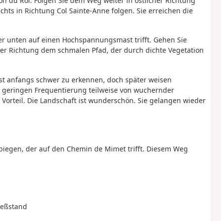
on du Roi. Folgen Sie dem Weg weiter in östlicher Richtung
hts in Richtung Col Sainte-Anne folgen. Sie erreichen die
ter unten auf einen Hochspannungsmast trifft. Gehen Sie
her Richtung dem schmalen Pfad, der durch dichte Vegetation
ist anfangs schwer zu erkennen, doch später weisen
geringen Frequentierung teilweise von wuchernder
n Vorteil. Die Landschaft ist wunderschön. Sie gelangen wieder
biegen, der auf den Chemin de Mimet trifft. Diesem Weg
ießstand