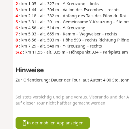
2
: km 1.05 - alt. 327 m - Y-Kreuzung – links
3
: km 1.44 - alt. 304 m - Vallon des Escombes – rechts
4
: km 2.18 - alt. 332 m - Anfang des Tals des Pilon du Roi
5
: km 3.31 - alt. 391 m - Gemeinsame Y-Kreuzung – Stein
6
: km 4.58 - alt. 514 m - Y-Kreuzung
7
: km 5.03 - alt. 655 m - Kamm – Wegweiser – rechts
8
: km 6.56 - alt. 593 m - Höhe 593 – rechts Richtung Pilôn
9
: km 7.29 - alt. 548 m - Y-Kreuzung – rechts
S/Z
: km 11.55 - alt. 335 m - Höhepunkt 334 – Parkplatz am
Hinweise
Zur Orientierung: Dauer der Tour laut Autor: 4:00 Std. (oh
Sei stets vorsichtig und plane voraus. Visorando und der A
auf dieser Tour nicht haftbar gemacht werden.
In der mobilen App anzeigen