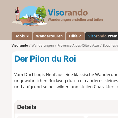
V
i
s
o
r
a
Tools
Wandertouren
Hilfe ↗
Viso
rando
Prem
n
Visorando
Wanderungen
Provence-Alpes-Côte d'Azur
Bouches-
d
o
Der Pilon du Roi
Vom Dorf Logis Neuf aus eine klassische Wanderung
ungewöhnlichen Rückweg durch ein anderes kleines 
und aufgrund seines wilden und steilen Charakters e
Details