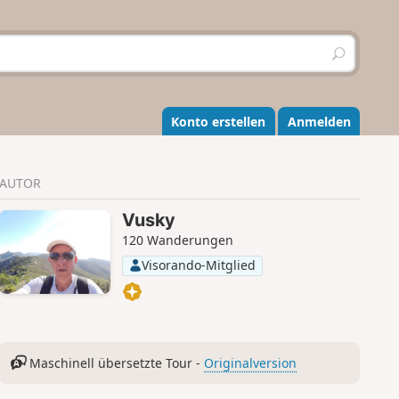
S
u
c
h
e
Konto erstellen
Anmelden
n
AUTOR
Vusky
120 Wanderungen
Visorando-Mitglied
Maschinell übersetzte Tour -
Originalversion