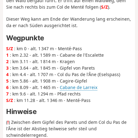
den Wald bergauf führt. Er trifft auf einen Waldweg, dem
Sie nach rechts bis zum Col de Menté folgen (
S/Z
).
Dieser Weg kann am Ende der Wanderung lang erscheinen,
da er nach Süden ausgerichtet ist.
Wegpunkte
S/Z
: km 0 - alt. 1 347 m - Menté-Pass
1
: km 2.32 - alt. 1 589 m - Cabane de l'Escalette
2
: km 3.11 - alt. 1 814 m - Kragen
3
: km 3.64 - alt. 1 845 m - Gipfel von Parets
4
: km 4.4 - alt. 1 707 m - Col du Pas de l'Âne (Eselspass)
5
: km 5.86 - alt. 1 908 m - Cagire-Gipfel
6
: km 8.09 - alt. 1 465 m -
Cabane de Larreix
7
: km 9.6 - alt. 1 294 m - Pfad rechts
S/Z
: km 11.28 - alt. 1 346 m - Menté-Pass
Hinweise
(
!
) Zwischen dem Gipfel des Parets und dem Col du Pas de
l'Âne ist der Abstieg teilweise sehr steil und
schwindelerregend.