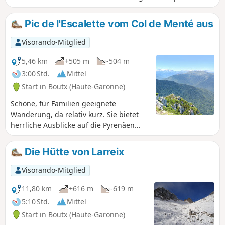
Winter bei guter Schneelage begehbar, bei gefrorenem
Boden jedoch als schwierig eingestuft.
Pic de l'Escalette vom Col de Menté aus
Visorando-Mitglied
5,46 km
+505 m
-504 m
3:00 Std.
Mittel
Start in Boutx (Haute-Garonne)
Schöne, für Familien geeignete
Wanderung, da relativ kurz. Sie bietet
herrliche Ausblicke auf die Pyrenäen
und endet in einer eher mineralischen
Umgebung. Die Aussicht ist für eine
Die Hütte von Larreix
Wanderung dieser Länge ziemlich
atemberaubend, aber man erreicht
Visorando-Mitglied
immerhin einen Gipfel!
11,80 km
+616 m
-619 m
5:10 Std.
Mittel
Start in Boutx (Haute-Garonne)