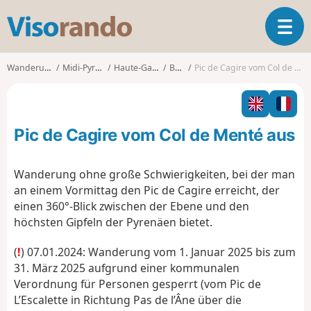
V
T
i
o
s
g
o
Wanderungen
Midi-Pyrénées
Haute-Garonne
Boutx
Pic de Cagire vom Col de Menté aus
g
r
l
a
e
n
n
d
Pic de Cagire vom Col de Menté aus
a
o
v
i
Wanderung ohne große Schwierigkeiten, bei der man
g
an einem Vormittag den Pic de Cagire erreicht, der
a
einen 360°-Blick zwischen der Ebene und den
t
höchsten Gipfeln der Pyrenäen bietet.
i
o
(
!
) 07.01.2024: Wanderung vom 1. Januar 2025 bis zum
n
31. März 2025 aufgrund einer kommunalen
Verordnung für Personen gesperrt (vom Pic de
L’Escalette in Richtung Pas de l’Âne über die