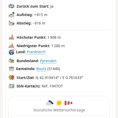
Zurück zum Start:
Ja
Aufstieg:
+ 815 m
Abstieg:
- 816 m
Höchster Punkt:
1 908 m
Niedrigster Punkt:
1 280 m
Land:
Frankreich
Bundesland:
Pyrenäen
Gemeinde:
Boutx
(31440)
Start/Ziel:
N 42.919414° / E 0.761633°
IGN-Karte(n):
Ref. 1947OT
Stündliche Wettervorhersage