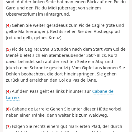
sind. Auf der linken Seite hat man einen Blick auf den Pic du
Gard und den Pic du Midi (überragt von seinem
Observatorium) im Hintergrund.
(
4
) Gehen Sie weiter geradeaus zum Pic de Cagire (rote und
gelbe Markierungen). Rechts sehen Sie den Abstiegspfad
(rot und gelb, gelbes Kreuz).
(
5
) Pic de Cagire: Etwa 3 Stunden nach dem Start vom Col de
Menté bietet sich ein atemberaubender 360°-Blick. Kurz
davor befindet sich auf der rechten Seite ein Abgrund
(durch eine Schranke geschützt). Vom Gipfel aus können Sie
Dohlen beobachten, die dort hineinspringen. Sie gehen
zurück und erreichen den Col du Pas de l'Âne.
(
4
) Auf dem Pass geht es links hinunter zur
Cabane de
Larreix
.
(
6
) Cabane de Larreix: Gehen Sie unter dieser Hütte vorbei,
neben einer Tränke, dann weiter bis zum Waldweg.
(
7
) Folgen Sie rechts einem gut markierten Pfad, der durch