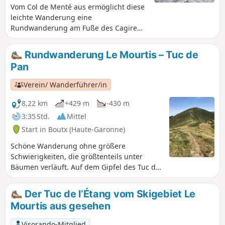
Vom Col de Menté aus ermöglicht diese
leichte Wanderung eine
Rundwanderung am Fuße des Cagire
und ganz in der Nähe des Col du Pas de
l'Âne.
Rundwanderung Le Mourtis – Tuc de
Pan
Verein/ Wanderführer/in
8,22 km
+429 m
-430 m
3:35 Std.
Mittel
Start in Boutx (Haute-Garonne)
Schöne Wanderung ohne größere
Schwierigkeiten, die größtenteils unter
Bäumen verläuft. Auf dem Gipfel des Tuc de
Pan (1724 m) erwartet Sie ein
außergewöhnliches Panorama auf das Tal
Der Tuc de l’Étang vom Skigebiet Le
der Garonne, das nach Frankreich
Mourtis aus gesehen
zurückführt, sowie auf das Maladeta-Massiv
und andere Gebirge.
Visorando-Mitglied