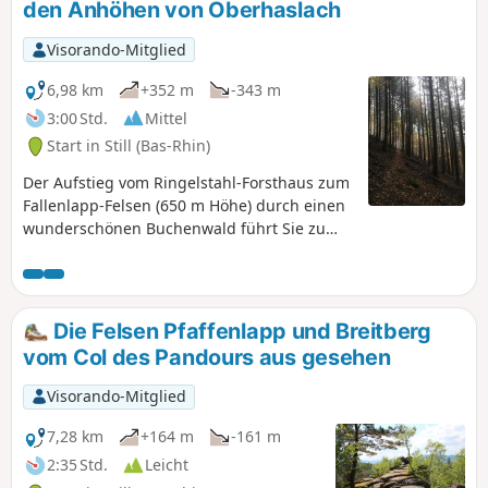
den Anhöhen von Oberhaslach
Visorando-Mitglied
6,98 km
+352 m
-343 m
3:00 Std.
Mittel
Start in Still (Bas-Rhin)
Der Aufstieg vom Ringelstahl-Forsthaus zum
Fallenlapp-Felsen (650 m Höhe) durch einen
wunderschönen Buchenwald führt Sie zu
einem herrlichen Aussichtspunkt über den
Eingang des Bruche-Tals. Der Ort ist
bezaubernd und eignet sich ideal zum
Meditieren oder Picknicken. Etwas weiter
Die Felsen Pfaffenlapp und Breitberg
entfernt bietet auch der Felsen Breitberg
vom Col des Pandours aus gesehen
einen interessanten Aussichtspunkt.Der
Höhenunterschied bis zum Fallenlapp ist
Visorando-Mitglied
nicht unerheblich (ca. 170 m positiv), bleibt
aber dennoch überschaubar.
7,28 km
+164 m
-161 m
2:35 Std.
Leicht