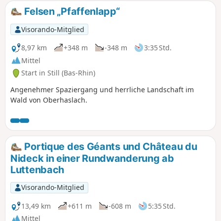
ausgestellt sind, ist ein Muss.
Felsen „Pfaffenlapp“
Visorando-Mitglied
8,97 km
+348 m
-348 m
3:35 Std.
Mittel
Start in Still (Bas-Rhin)
Angenehmer Spaziergang und herrliche Landschaft im
Wald von Oberhaslach.
Portique des Géants und Château du
Nideck in einer Rundwanderung ab
Luttenbach
Visorando-Mitglied
13,49 km
+611 m
-608 m
5:35 Std.
Mittel