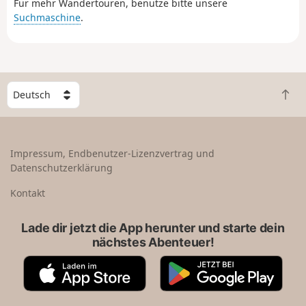
Für mehr Wandertouren, benutze bitte unsere
(Traversée du Massif Vosgien).
Suchmaschine
.
W
Z
ä
u
h
r
l
ü
e
Impressum, Endbenutzer-Lizenzvertrag und
c
e
Datenschutzerklärung
k
i
n
n
Kontakt
a
L
c
a
Lade dir jetzt die App herunter und starte dein
h
n
nächstes Abenteuer!
o
d
b
A
G
e
p
o
n
p
o
S
g