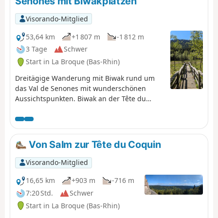
Senones mit Biwakplätzen
Visorando-Mitglied
53,64 km
+1 807 m
-1 812 m
3 Tage
Schwer
Start in La Broque (Bas-Rhin)
Dreitägige Wanderung mit Biwak rund um
das Val de Senones mit wunderschönen
Aussichtspunkten. Biwak an der Tête du
Coquin und an der Haute Loge.
Von Salm zur Tête du Coquin
Visorando-Mitglied
16,65 km
+903 m
-716 m
7:20 Std.
Schwer
Start in La Broque (Bas-Rhin)