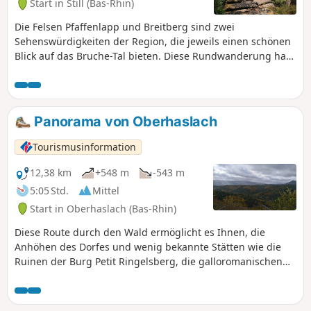
Start in Still (Bas-Rhin)
Die Felsen Pfaffenlapp und Breitberg sind zwei
Sehenswürdigkeiten der Region, die jeweils einen schönen
Blick auf das Bruche-Tal bieten. Diese Rundwanderung hat
den Vorteil, dass sie auf Anhöhen verläuft und daher relativ
einfach ist.
Panorama von Oberhaslach
Tourismusinformation
12,38 km
+548 m
-543 m
5:05 Std.
Mittel
Start in Oberhaslach (Bas-Rhin)
Diese Route durch den Wald ermöglicht es Ihnen, die
Anhöhen des Dorfes und wenig bekannte Stätten wie die
Ruinen der Burg Petit Ringelsberg, die galloromanischen
Überreste sowie die Ruinen der Burgen Ringelstein und
Hohenstein zu entdecken. Ein kurzer Abstecher in die
Kapelle Saint-Florent, in der zahlreiche Votivgaben