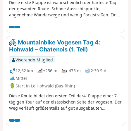
Diese erste Etappe ist wahrscheinlich der härteste Tag
der gesamten Route. Schöne Aussichtspunkte,
angenehme Wanderwege und wenig Forststraßen. Ein
steiler Aufstieg am Ende des Tages erklärt die
Einstufung „schwierig”.
Mountainbike Vogesen Tag 4:
Hohwald – Chatenois (1. Teil)
Visorando-Mitglied
12,62 km
+256 m
-475 m
2:30 Std.
Mittel
Start in Le Hohwald (Bas-Rhin)
Diese Route bildet den ersten Teil der4. Etappe einer 7-
tägigen Tour auf der elsässischen Seite der Vogesen. Der
Weg verläuft größtenteils auf gut ausgebauten
Waldwegen. Die Wegmarkierungen sind ausgezeichnet
und bestehen aus Schildern mit einem orangefarbenen
oder roten Mountainbike-Logo und der Aufschrift TMV