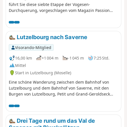
führt Sie diese siebte Etappe der Vogesen-
Durchquerung, vorgeschlagen vom Magazin Passion
Vosges, herausgegeben von DNA und L'Alsace, durch die
wilden Höhen des Schneebergs und lässt Sie die Burgen
und den Wasserfall Cascade du Nideck zwischen
Wangenbourg-Engenthal und Urmatt entdecken. Eine
Lutzelbourg nach Saverne
Etappe, erzählt von Romain Gascon. Die gesamte Strecke
folgt dem „Roten Rechteck“, sofern nicht anders
Visorando-Mitglied
angegeben.
16,00 km
+1 004 m
-1 045 m
7:25 Std.
Mittel
Start in Lutzelbourg (Moselle)
Eine schöne Wanderung zwischen dem Bahnhof von
Lutzelbourg und dem Bahnhof von Saverne, mit den
Burgen von Lutzelbourg, Petit und Grand-Geroldseck
sowie Haut-Barr, einer archäologischen Stätte mit
galloromanischen Überresten und einem Abstecher zum
Tour du Brotsch.
Drei Tage rund um das Val de