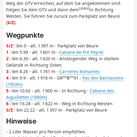
Weg der GTV erreichen, auf dem Sie angekommen sind.
GR®93
Folgen Sie dem GTV und dann dem
in Richtung
Westen. Sie führen Sie zurück zum Parkplatz von Beure
(
S/Z
).
Wegpunkte
S/Z
: km 0 - alt. 1 397 m - Parkplatz von Beure
1
: km 5.99 - alt. 1 601 m -
Cabane de Pré Peyret
2
: km 6.39 - alt. 1 620 m - Ansteigender Weg in steilem
Gelände in Richtung Osten
3
: km 8.26 - alt. 1 781 m -
Carrières Romaines
4
: km 9.9 - alt. 1 916 m - GR°°®°°91 -
Pas des Bachassons
(1903m)
5
: km 10.62 - alt. 1 900 m - In Richtung -
Cabane des
Aiguillettes (1880m)
6
: km 16.28 - alt. 1 622 m - Weg in Richtung Westen
S/Z
: km 22.22 - alt. 1 397 m - Parkplatz von Beure
Hinweise
- 2 Liter Wasser pro Person empfohlen.