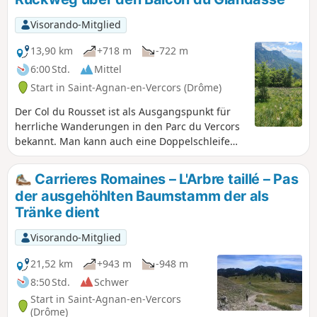
Visorando-Mitglied
13,90 km
+718 m
-722 m
6:00 Std.
Mittel
Start in Saint-Agnan-en-Vercors (Drôme)
Der Col du Rousset ist als Ausgangspunkt für
herrliche Wanderungen in den Parc du Vercors
bekannt. Man kann auch eine Doppelschleife
machen, indem man über Pré Peyret geht und
über den Pas de Chabrinel sowie den Balcon du
Carrieres Romaines – L'Arbre taillé – Pas
Glandasse zurückkehrt – eine wenig
der ausgehöhlten Baumstamm der als
frequentierte, aber sehr angenehme Route
Tränke dient
durch das Unterholz mit sanftem Aufstieg. Die
Anstrengung aufgrund des Höhenunterschieds
Visorando-Mitglied
verteilt sich somit auf den Vormittag und den
Nachmittag, wobei die gesamte Wanderung mit
21,52 km
+943 m
-948 m
Pausen knapp 6 Stunden dauert. Wir weisen
8:50 Std.
Schwer
den Wanderer darauf hin, dass er bei heißem
Start in Saint-Agnan-en-Vercors
und sonnigem Wetter unbedingt eine
(Drôme)