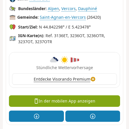
Bundesländer:
Alpen
,
Vercors
,
Dauphiné
Gemeinde:
Saint-Agnan-en-Vercors
(26420)
Start/Ziel:
N 44.842298° / E 5.423478°
IGN-Karte(n):
Ref. 3136ET, 3236OT, 3236OTR,
3237OT, 3237OTR
Stündliche Wettervorhersage
Entdecke Visorando Premium
In der mobilen App anzeigen