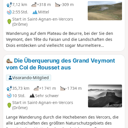
7,12 km
+318 m
-309 m
2:55 Std.
Mittel
Start in Saint-Agnan-en-Vercors
(Drôme)
Wanderung auf dem Plateau de Beurre, bei der Sie den
Veymont, den Tête du Faisan und die Landschaften des
Diois entdecken und vielleicht sogar Murmeltiere
beobachten können! Nur von Mai bis September.
Die Überquerung des Grand Veymont
vom Col de Rousset aus
Visorando-Mitglied
35,73 km
+1 741 m
-1 734 m
10 Std.
Sehr schwer
Start in Saint-Agnan-en-Vercors
(Drôme)
Lange Wanderung durch die Hochebenen des Vercors, die
alle Landschaften des größten Naturschutzgebiets des