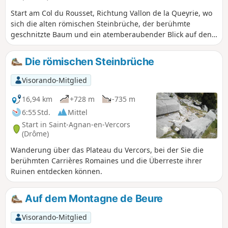
ausreichende Menge Wasser mitnehmen muss,
da es auf dieser Strecke an Wasserstellen
Start am Col du Rousset, Richtung Vallon de la Queyrie, wo
mangelt.
sich die alten römischen Steinbrüche, der berühmte
geschnitzte Baum und ein atemberaubender Blick auf den
Grand Veymont befinden. Eine etwas längere Wanderung,
aber mit herrlichen Landschaften, dazu Marmotten und
Die römischen Steinbrüche
ihre Jungen und meist auch Geier in der Luft.
Visorando-Mitglied
16,94 km
+728 m
-735 m
6:55 Std.
Mittel
Start in Saint-Agnan-en-Vercors
(Drôme)
Wanderung über das Plateau du Vercors, bei der Sie die
berühmten Carrières Romaines und die Überreste ihrer
Ruinen entdecken können.
Auf dem Montagne de Beure
Visorando-Mitglied