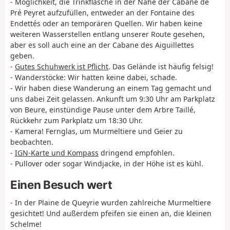
- Möglichkeit, die Trinkflasche in der Nähe der Cabane de
Pré Peyret aufzufüllen, entweder an der Fontaine des
Endettés oder an temporären Quellen. Wir haben keine
weiteren Wasserstellen entlang unserer Route gesehen,
aber es soll auch eine an der Cabane des Aiguillettes
geben.
-
Gutes Schuhwerk ist Pflicht
. Das Gelände ist häufig felsig!
- Wanderstöcke: Wir hatten keine dabei, schade.
- Wir haben diese Wanderung an einem Tag gemacht und
uns dabei Zeit gelassen. Ankunft um 9:30 Uhr am Parkplatz
von Beure, einstündige Pause unter dem Arbre Taillé,
Rückkehr zum Parkplatz um 18:30 Uhr.
- Kamera! Fernglas, um Murmeltiere und Geier zu
beobachten.
-
IGN-Karte und Kompass
dringend empfohlen.
- Pullover oder sogar Windjacke, in der Höhe ist es kühl.
Einen Besuch wert
- In der Plaine de Queyrie wurden zahlreiche Murmeltiere
gesichtet! Und außerdem pfeifen sie einen an, die kleinen
Schelme!