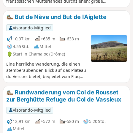
französischen Mutterlandes durchziehen: große
Pinienwälder, weite Hochebenen und steile Felsen der
östlichen Barriere des Vercors. Neben den
But de Nève und But de l'Aiglette
atemberaubenden Landschaften werden Sie auch von der
Fauna und Flora der Hochebenen begeistert sein.
Visorando-Mitglied
10,97 km
+635 m
-633 m
4:55 Std.
Mittel
Start in Chamaloc (Drôme)
Eine herrliche Wanderung, die einen
atemberaubenden Blick auf das Plateau
du Vercors bietet, begleitet vom Flug
der Geier! Bei schönem Wetter zu
machen, um eine klare Sicht zu haben.
Rundwanderung vom Col de Rousset
zur Berghütte Refuge du Col de Vassieux
Visorando-Mitglied
12,91 km
+572 m
-580 m
5:20 Std.
Mittel