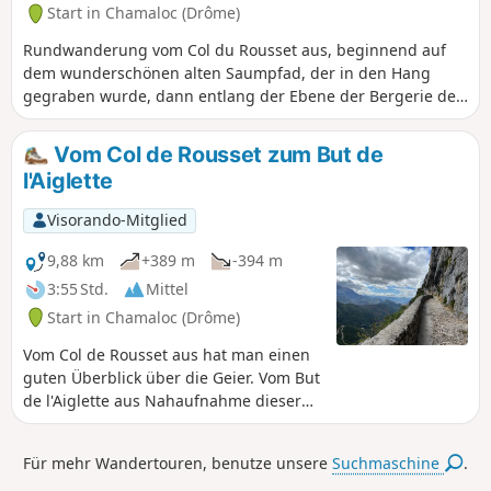
Start in Chamaloc (Drôme)
Rundwanderung vom Col du Rousset aus, beginnend auf
dem wunderschönen alten Saumpfad, der in den Hang
gegraben wurde, dann entlang der Ebene der Bergerie de
Chironne, um im Wald die Berghütte Col de Vassieux zu
erreichen. Rückweg auf dem Weg, der das Diois-Tal
Vom Col de Rousset zum But de
überragt, über den But de l'Aiglette und die Rochers de
l'Aiglette
Chironne. Wanderung mit abwechslungsreicher
Landschaft, mit Blick auf das Diois-Tal, ohne
Visorando-Mitglied
schwindelerregend zu sein. Einige haben dort Geier
gesehen.
9,88 km
+389 m
-394 m
3:55 Std.
Mittel
Start in Chamaloc (Drôme)
Vom Col de Rousset aus hat man einen
guten Überblick über die Geier. Vom But
de l'Aiglette aus Nahaufnahme dieser
schönen Tiere.
Für mehr Wandertouren, benutze unsere
Suchmaschine
.