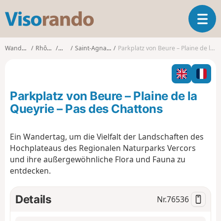
V
T
i
o
s
g
o
Wanderungen
Rhône-Alpes
Drôme
Saint-Agnan-en-Vercors
Parkplatz von Beure – Plaine de la Queyrie – Pas des Chattons
g
r
l
a
e
n
n
d
Parkplatz von Beure – Plaine de la
a
o
v
Queyrie – Pas des Chattons
i
g
Ein Wandertag, um die Vielfalt der Landschaften des
a
Hochplateaus des Regionalen Naturparks Vercors
t
i
und ihre außergewöhnliche Flora und Fauna zu
o
entdecken.
n
Details
Nr.
76536