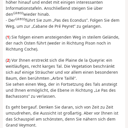
höher hinauf und endet mit einigen interessanten
Informationstafeln. Anschließend steigen Sie über
GR®93
den
wieder hinab.
GR®93
- Der
führt Sie zum „Pas des Econdus”. Folgen Sie dem
Weg, um zur „Cabane de Pré Peyret” zu gelangen.
(
1
) Sie folgen einem ansteigenden Weg in steilem Gelände,
der nach Osten führt (weder in Richtung Pison noch in
Richtung Coche).
(
2
) Vor Ihnen erstreckt sich die Plaine de la Queyrie: ein
weitläufiges, recht karges Tal. Die Vegetation beschränkt
sich auf einige Sträucher und vor allem einen besonderen
Baum, den berühmten „Arbre Taillé”.
Sie sehen einen Weg, der in Fortsetzung des Tals ansteigt
und Ihnen ermöglicht, die Ebene in Richtung „Le Pas des
Bachassons” zu verlassen.
Es geht bergauf. Denken Sie daran, sich von Zeit zu Zeit
umzudrehen, die Aussicht ist großartig. Aber vor Ihnen ist
das Schauspiel am schönsten, denn Sie nähern sich dem
Grand Veymont.