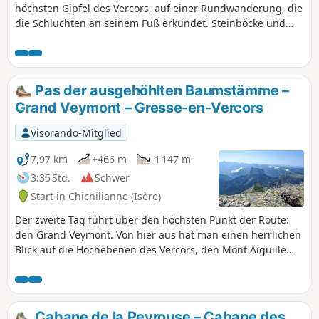
höchsten Gipfel des Vercors, auf einer Rundwanderung, die
die Schluchten an seinem Fuß erkundet. Steinböcke und
Murmeltiere erwarten Sie! Die Rundwanderung kann in
beide Richtungen begangen werden. Auf der Strecke gibt
es keine besonderen technischen Schwierigkeiten, außer in
den Schluchten, wo man sich beim Klettern möglicherweise
Pas der ausgehöhlten Baumstämme –
mit den Händen abstützen muss.
Grand Veymont – Gresse-en-Vercors
Visorando-Mitglied
7,97 km
+466 m
-1 147 m
3:35 Std.
Schwer
Start in Chichilianne (Isère)
Der zweite Tag führt über den höchsten Punkt der Route:
den Grand Veymont. Von hier aus hat man einen herrlichen
Blick auf die Hochebenen des Vercors, den Mont Aiguille
und das Tal. Die Chancen stehen gut, Steinböcke und
Murmeltiere zu beobachten!
Cabane de la Peyrouse – Cabane des