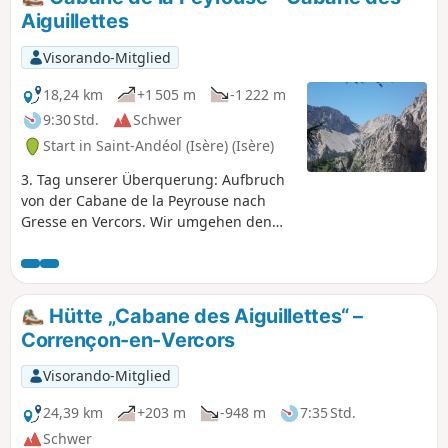
Aiguillettes
Visorando-Mitglied
18,24 km
+1 505 m
-1 222 m
9:30 Std.
Schwer
Start in Saint-Andéol (Isère) (Isère)
3. Tag unserer Überquerung: Aufbruch
von der Cabane de la Peyrouse nach
Gresse en Vercors. Wir umgehen den
Grand Veymond, um über den Col des
Bachassons (Wasser) wieder auf das
Plateau zu gelangen, und machen dann
Halt an der Cabane de l'Aiguillette.
Hütte „Cabane des Aiguillettes“ –
Corrençon-en-Vercors
Visorando-Mitglied
24,39 km
+203 m
-948 m
7:35 Std.
Schwer