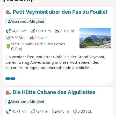
Petit Veymont über den Pas du Fouillet
Visorando-Mitglied
14,00 km
+1 161 m
-1 161 m
7:20 Std.
Schwer
Start in Saint-Michel-les-Portes
(Isère)
Ein weniger frequentierter Gipfel als der Grand Veymont,
um ein wenig Abwechslung in diese Hochebenen des
Vercors zu bringen. Atemberaubende Ausblicke,
insbesondere auf den Mont Aiguille, der den gesamten
Beginn der Wanderung und einen Teil des Rückwegs
dominiert. Murmeltier, Steinböcke und Alpendohlen werden
Sie nach dem Aufstieg zum Pas du Fouillet begrüßen. Diese
Die Hütte Cabane des Aiguillettes
Wanderung ist für Hunde völlig verboten, da sie im
Naturschutzgebiet der Hochebenen des Vercors liegt.
Visorando-Mitglied
10,71 km
+844 m
-846 m
5:30 Std.