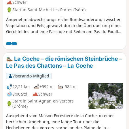
Schwer
Start in Saint-Michel-les-Portes (Isère)
Angenehm abwechslungsreiche Rundwanderung zwischen
Vegetation und Fels, gewürzt durch die Überquerung eines
Geröllfeldes und eine Passage mit Seilen am Pas du Fouillet.
Außerhalb der Schneesaison zu empfehlen.Rückkehr
gegenüber dem imposanten Felsblock, den der Mont
Aiguille bildet. ACHTUNG! Die Passage über das Geröllfeld
und den Pas du Fouillet zwischen Punkt (3) und Punkt (5) ist
La Coche – die römischen Steinbrüche –
derzeit gesperrt (Juli 2025). An Punkt (3) geht es geradeaus
Le Pas des Chattons – La Coche
weiter durch die Schluchten Serres und Maupas zum Pas
des Bachassons, Punkt (6), von wo aus Sie die Hütte Cabane
Visorando-Mitglied
des Aiguillettes erreichen, Punkt (6), die sich ideal für eine
Picknickpause eignet. Anschließend kehren Sie zum Pas des
22,21 km
+592 m
-584 m
Bachassons zurück, um die Wanderung fortzusetzen.
8:00 Std.
Schwer
Start in Saint-Agnan-en-Vercors
(Drôme)
Ausgehend vom Maison Forestière de la Coche, in einer
herrlichen Umgebung, eine lange Tour über die
Hochebenen des Vercors, vorbei an der Plaine de la