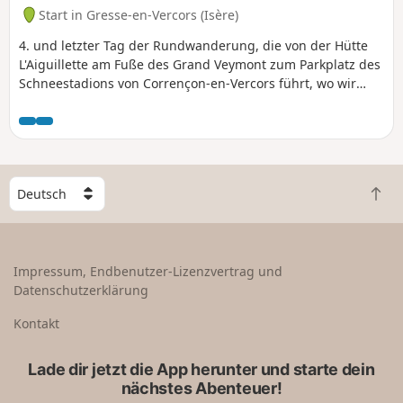
Start in Gresse-en-Vercors (Isère)
4. und letzter Tag der Rundwanderung, die von der Hütte
L'Aiguillette am Fuße des Grand Veymont zum Parkplatz des
Schneestadions von Corrençon-en-Vercors führt, wo wir
zuvor ein Auto abgestellt haben.
W
Z
ä
u
h
r
l
ü
e
Impressum, Endbenutzer-Lizenzvertrag und
c
e
Datenschutzerklärung
k
i
n
n
Kontakt
a
L
c
a
Lade dir jetzt die App herunter und starte dein
h
n
nächstes Abenteuer!
o
d