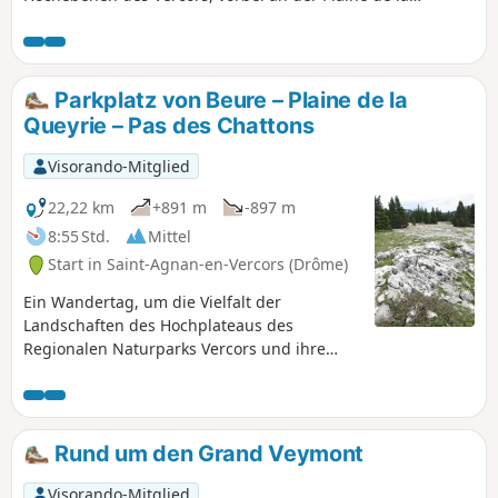
Queyrie, zu den römischen Steinbrüchen und dem
geschnitzten Baum, um (natürlich ohne sie zu stören)
Murmeltiere, Gänsegeier, Edelweiß usw. zu beobachten,
ohne dabei die Herden zu vergessen.
Parkplatz von Beure – Plaine de la
Queyrie – Pas des Chattons
Visorando-Mitglied
22,22 km
+891 m
-897 m
8:55 Std.
Mittel
Start in Saint-Agnan-en-Vercors (Drôme)
Ein Wandertag, um die Vielfalt der
Landschaften des Hochplateaus des
Regionalen Naturparks Vercors und ihre
außergewöhnliche Flora und Fauna zu
entdecken.
Rund um den Grand Veymont
Visorando-Mitglied