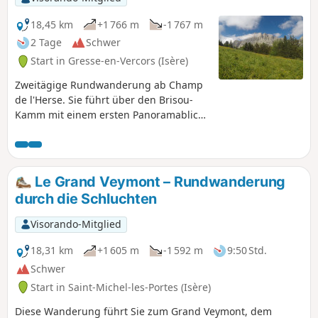
18,45 km
+1 766 m
-1 767 m
2 Tage
Schwer
Start in Gresse-en-Vercors (Isère)
Zweitägige Rundwanderung ab Champ
de l'Herse. Sie führt über den Brisou-
Kamm mit einem ersten Panoramablick,
bevor Sie den Grand Veymont (2341 m)
erreichen, der einen herrlichen Blick auf
die Hochebenen des Vercors, den Mont
Aiguille und das Tal bietet. Gute
Le Grand Veymont – Rundwanderung
Chancen, Steinböcke und Murmeltiere
durch die Schluchten
zu beobachten.
Visorando-Mitglied
18,31 km
+1 605 m
-1 592 m
9:50 Std.
Schwer
Start in Saint-Michel-les-Portes (Isère)
Diese Wanderung führt Sie zum Grand Veymont, dem