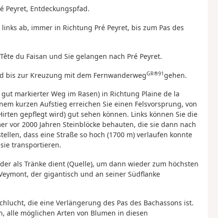
ré Peyret, Entdeckungspfad.
links ab, immer in Richtung Pré Peyret, bis zum Pas des
ête du Faisan und Sie gelangen nach Pré Peyret.
GR®91
und bis zur Kreuzung mit dem Fernwanderweg
gehen.
gut markierter Weg im Rasen) in Richtung Plaine de la
nem kurzen Aufstieg erreichen Sie einen Felsvorsprung, von
Hirten gepflegt wird) gut sehen können. Links können Sie die
er vor 2000 Jahren Steinblöcke behauten, die sie dann nach
stellen, dass eine Straße so hoch (1700 m) verlaufen konnte
sie transportieren.
er als Tränke dient (Quelle), um dann wieder zum höchsten
Veymont, der gigantisch und an seiner Südflanke
hlucht, die eine Verlängerung des Pas des Bachassons ist.
men, alle möglichen Arten von Blumen in diesen