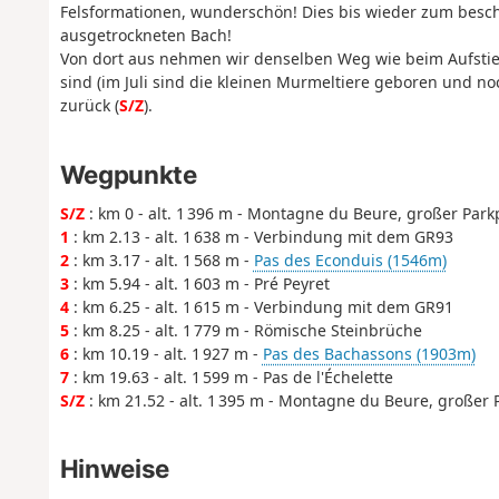
Felsformationen, wunderschön! Dies bis wieder zum besch
ausgetrockneten Bach!
Von dort aus nehmen wir denselben Weg wie beim Aufstieg
sind (im Juli sind die kleinen Murmeltiere geboren und no
zurück (
S/Z
).
Wegpunkte
S/Z
: km 0 - alt. 1 396 m - Montagne du Beure, großer Park
1
: km 2.13 - alt. 1 638 m - Verbindung mit dem GR93
2
: km 3.17 - alt. 1 568 m -
Pas des Econduis (1546m)
3
: km 5.94 - alt. 1 603 m - Pré Peyret
4
: km 6.25 - alt. 1 615 m - Verbindung mit dem GR91
5
: km 8.25 - alt. 1 779 m - Römische Steinbrüche
6
: km 10.19 - alt. 1 927 m -
Pas des Bachassons (1903m)
7
: km 19.63 - alt. 1 599 m - Pas de l'Échelette
S/Z
: km 21.52 - alt. 1 395 m - Montagne du Beure, großer 
Hinweise