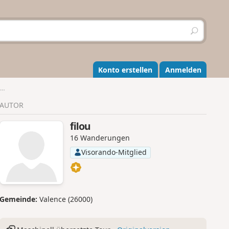
S
u
c
h
e
Konto erstellen
Anmelden
n
AUTOR
filou
16 Wanderungen
Visorando-Mitglied
Gemeinde:
Valence (26000)