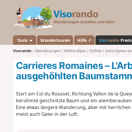
V
i
s
o
r
a
Tools
Wandertouren
Hilfe ↗
Viso
rando
Prem
n
Visorando
Wanderungen
Rhône-Alpes
Drôme
Saint-Agnan-en
d
o
Carrieres Romaines – L'Arbr
ausgehöhlten Baumstamm d
Start am Col du Rousset, Richtung Vallon de la Quey
berühmte geschnitzte Baum und ein atemberaubend
Eine etwas längere Wanderung, aber mit herrliche
meist auch Geier in der Luft.