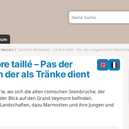
ium
-Vercors
Carrieres Romaines – L'Arbre taillé – Pas der ausgehöhlten Baumstamm der als Tränke dient
e taillé – Pas der
er als Tränke dient
rie, wo sich die alten römischen Steinbrüche, der
er Blick auf den Grand Veymont befinden.
n Landschaften, dazu Marmotten und ihre Jungen und