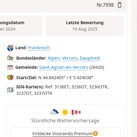
Nr.
7998
tungsdatum
Letzte Bewertung
Jan 2024
19 Aug 2025
Land:
Frankreich
Bundesländer:
Alpen
,
Vercors
,
Dauphiné
Gemeinde:
Saint-Agnan-en-Vercors
(26420)
Start/Ziel:
N 44.842405° / E 5.424038°
IGN-Karte(n):
Ref. 3136ET, 3236OT, 3236OTR,
3237OT, 3237OTR
Stündliche Wettervorhersage
Entdecke Visorando Premium