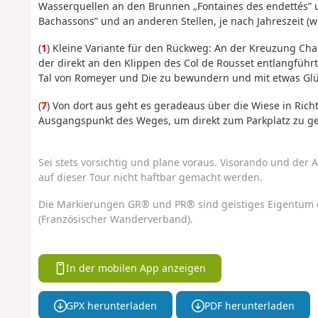
Wasserquellen an den Brunnen „Fontaines des endettés” u
Bachassons” und an anderen Stellen, je nach Jahreszeit (w
(
1
) Kleine Variante für den Rückweg: An der Kreuzung Cha
der direkt an den Klippen des Col de Rousset entlangführt
Tal von Romeyer und Die zu bewundern und mit etwas Glüc
(
7
) Von dort aus geht es geradeaus über die Wiese in Rich
Ausgangspunkt des Weges, um direkt zum Parkplatz zu ge
Sei stets vorsichtig und plane voraus. Visorando und der A
auf dieser Tour nicht haftbar gemacht werden.
Die Markierungen GR® und PR® sind geistiges Eigentum 
(Französischer Wanderverband).
In der mobilen App anzeigen
GPX herunterladen
PDF herunterladen