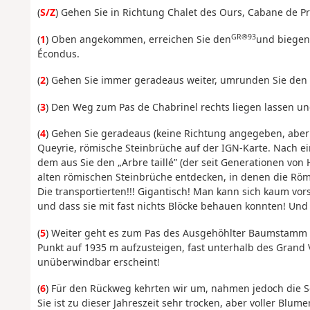
(
S/Z
) Gehen Sie in Richtung Chalet des Ours, Cabane de P
GR®93
(
1
) Oben angekommen, erreichen Sie den
und biegen 
Écondus.
(
2
) Gehen Sie immer geradeaus weiter, umrunden Sie den T
(
3
) Den Weg zum Pas de Chabrinel rechts liegen lassen 
(
4
) Gehen Sie geradeaus (keine Richtung angegeben, aber 
Queyrie, römische Steinbrüche auf der IGN-Karte. Nach ei
dem aus Sie den „Arbre taillé” (der seit Generationen von 
alten römischen Steinbrüche entdecken, in denen die Röm
Die transportierten!!! Gigantisch! Man kann sich kaum vor
und dass sie mit fast nichts Blöcke behauen konnten! Und 
(
5
) Weiter geht es zum Pas des Ausgehöhlter Baumstamm d
Punkt auf 1935 m aufzusteigen, fast unterhalb des Grand 
unüberwindbar erscheint!
(
6
) Für den Rückweg kehrten wir um, nahmen jedoch die Sc
Sie ist zu dieser Jahreszeit sehr trocken, aber voller Blu