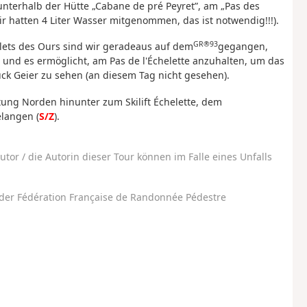
nterhalb der Hütte „Cabane de pré Peyret”, am „Pas des
ir hatten 4 Liter Wasser mitgenommen, das ist notwendig!!!).
GR®93
lets des Ours sind wir geradeaus auf dem
gegangen,
 und es ermöglicht, am Pas de l'Échelette anzuhalten, um das
k Geier zu sehen (an diesem Tag nicht gesehen).
tung Norden hinunter zum Skilift Échelette, dem
langen (
S/Z
).
utor / die Autorin dieser Tour können im Falle eines Unfalls
der Fédération Française de Randonnée Pédestre