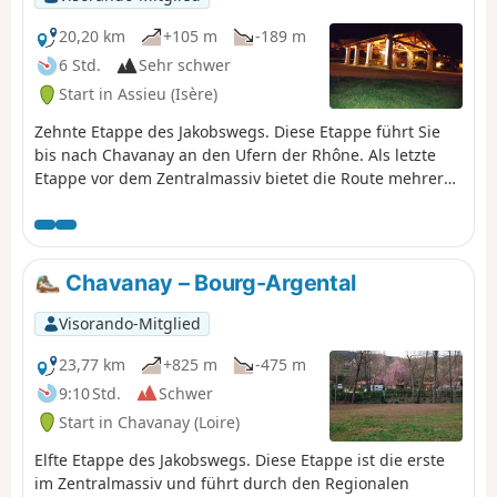
20,20 km
+105 m
-189 m
6 Std.
Sehr schwer
Start in Assieu (Isère)
Zehnte Etappe des Jakobswegs. Diese Etappe führt Sie
bis nach Chavanay an den Ufern der Rhône. Als letzte
Etappe vor dem Zentralmassiv bietet die Route mehrere
Varianten zwischen demGR® und den von den
Jakobsweg-Vereinigungen markierten Wegen. Bleiben
Sie unbedingt auf demGR®65, um unnötige Umwege zu
vermeiden. Es ist vielleicht nicht der angenehmste
Chavanay – Bourg-Argental
Abschnitt des Weges, aber einige Abschnitte wie
Condrieu sind einen Abstecher wert.
Visorando-Mitglied
23,77 km
+825 m
-475 m
9:10 Std.
Schwer
Start in Chavanay (Loire)
Elfte Etappe des Jakobswegs. Diese Etappe ist die erste
im Zentralmassiv und führt durch den Regionalen