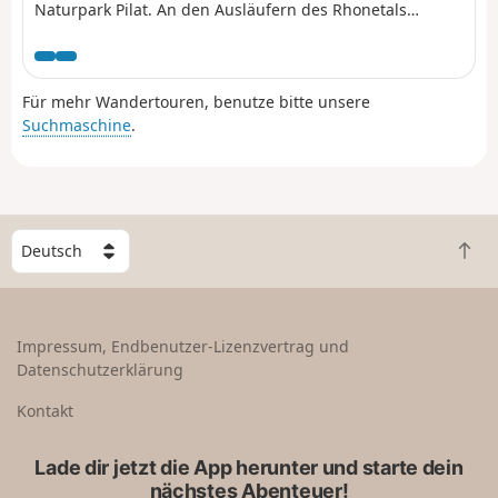
Naturpark Pilat. An den Ausläufern des Rhonetals
können Sie hier an Höhe gewinnen.
Für mehr Wandertouren, benutze bitte unsere
Suchmaschine
.
W
Z
ä
u
h
r
l
ü
e
Impressum, Endbenutzer-Lizenzvertrag und
c
e
Datenschutzerklärung
k
i
n
n
Kontakt
a
L
c
a
Lade dir jetzt die App herunter und starte dein
h
n
nächstes Abenteuer!
o
d