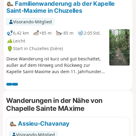
Familienwanderung ab der Kapelle
Saint-Maxime in Chuzelles
Visorando-Mitglied
6,42 km
+85 m
-85 m
2:05 Std.
Leicht
Start in Chuzelles (Isère)
Diese Wanderung ist kurz und gut beschattet,
außer auf dem Hinweg und Rückweg zur
Kapelle Saint-Maxime aus dem 11. Jahrhundert.
Sie ist für Familien geeignet. Jeder kann die
Länge dieser Wanderung ganz nach seinen
Wünschen anpassen. Man kann entweder von
der Kapelle (S/Z) oder vom Punkt (1) aus starten:
Wanderungen in der Nähe von
Parkmöglichkeiten gibt es in beiden Fällen.
Chapelle Sainte MAxime
Assieu-Chavanay
Visorando-Mitglied