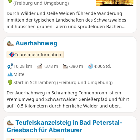
(Freiburg und Umgebung)
Durch Wälder und steile Weiden führende Wanderung
inmitten der typischen Landschaften des Schwarzwaldes
mit hübschen grünen Tälern und sprudelnden Bächen.
Diese Variante ist das ganze Jahr über vom Parkplatz
Dollenberg aus zugänglicher (erreichbar über die B28) und
Auerhahnweg
etwas länger als der offizielle Wiesensteig mit 13,4 km, der
vom Tourismusverband Bad Peterstal-Griesbach empfohlen
Tourismusinformation
wird.
10,28 km
+378 m
-380 m
4:00 Std.
Mittel
Start in Schramberg (Freiburg und Umgebung)
Der Auerhahnweg in Schramberg-Tennenbronn ist ein
Premiumweg und Schwarzwälder Genießerpfad und führt
auf 10,5 Kilometern durch herrliche Wälder und über
idyllische Wiesenpfade. Hier gab es Anfang des 20.
Jahrhunderts noch eine große Auerhuhn-Population.
Teufelskanzelsteig in Bad Peterstal-
Unterwegs gibt es immer wieder beeindruckende
Griesbach für Abenteurer
Fernblicke und schöne Rastplätze. Informationen und
Installationen am Weg bringen dem Wanderer das Leben