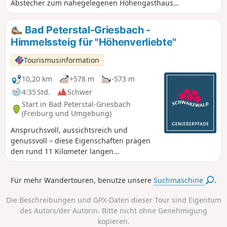
Abstecher zum nahegelegenen Höhengasthaus
Herbstwasen machen den Weg zum kurzweiligen Erlebnis.
Der Sagenrundweg "D'Lämbi" ist Strecke 9 der insgesamt
Bad Peterstal-Griesbach -
32 Ortenauer Sagenrundwege.
Himmelssteig für "Höhenverliebte"
Tourismusinformation
10,20 km
+578 m
-573 m
4:35 Std.
Schwer
Start in Bad Peterstal-Griesbach
(Freiburg und Umgebung)
Anspruchsvoll, aussichtsreich und
genussvoll – diese Eigenschaften prägen
den rund 11 Kilometer langen
Himmelssteig. Auf dem Weg findet ein
Wechselspiel zwischen Moos-, Gras, und
Für mehr Wandertouren, benutze unsere
Suchmaschine
.
Wurzelwegen durch und an dichten
Tannen- und Mischwälder vorbei, statt.
Die Beschreibungen und GPX-Daten dieser Tour sind Eigentum
des Autors/der Autorin. Bitte nicht ohne Genehmigung
kopieren.