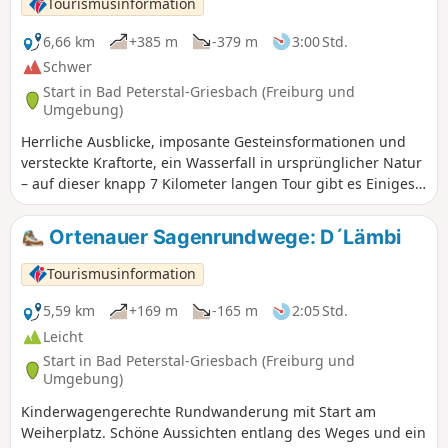
Tourismusinformation
von Europas größtem Hühnervogel näher. So ist
beispielsweise das Balzgeräusch zu hören und ein
6,66 km
+385 m
-379 m
3:00 Std.
überdimensionales Nest dient als Raststation.
Schwer
Start in Bad Peterstal-Griesbach (Freiburg und
Umgebung)
Herrliche Ausblicke, imposante Gesteinsformationen und
versteckte Kraftorte, ein Wasserfall in ursprünglicher Natur
– auf dieser knapp 7 Kilometer langen Tour gibt es Einiges
zu entdecken.
Ortenauer Sagenrundwege: D´Lämbi
Tourismusinformation
5,59 km
+169 m
-165 m
2:05 Std.
Leicht
Start in Bad Peterstal-Griesbach (Freiburg und
Umgebung)
Kinderwagengerechte Rundwanderung mit Start am
Weiherplatz. Schöne Aussichten entlang des Weges und ein