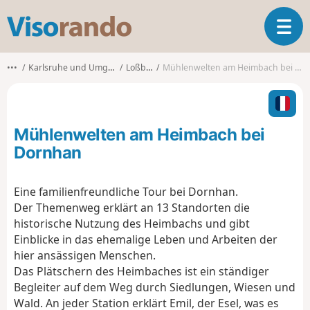
V
T
i
o
s
g
o
•••
Karlsruhe und Umgebung
Loßburg
Mühlenwelten am Heimbach bei Dornhan
g
r
l
a
e
n
n
d
Mühlenwelten am Heimbach bei
a
o
v
Dornhan
i
g
Eine familienfreundliche Tour bei Dornhan.
a
Der Themenweg erklärt an 13 Standorten die
t
i
historische Nutzung des Heimbachs und gibt
o
Einblicke in das ehemalige Leben und Arbeiten der
n
hier ansässigen Menschen.
Das Plätschern des Heimbaches ist ein ständiger
Begleiter auf dem Weg durch Siedlungen, Wiesen und
Wald. An jeder Station erklärt Emil, der Esel, was es