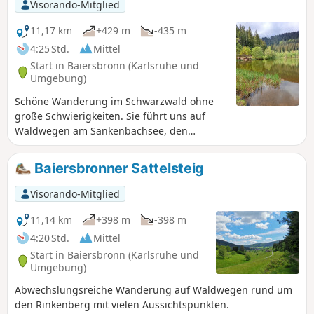
Visorando-Mitglied
11,17 km
+429 m
-435 m
4:25 Std.
Mittel
Start in Baiersbronn (Karlsruhe und
Umgebung)
Schöne Wanderung im Schwarzwald ohne
große Schwierigkeiten. Sie führt uns auf
Waldwegen am Sankenbachsee, den
Sankenbacher Wasserfällen und der
Glasmännlehütte vorbei und macht einen
Baiersbronner Sattelsteig
kleinen Abstecher in die Gemeinde
Baiersbronn.
Visorando-Mitglied
11,14 km
+398 m
-398 m
4:20 Std.
Mittel
Start in Baiersbronn (Karlsruhe und
Umgebung)
Abwechslungsreiche Wanderung auf Waldwegen rund um
den Rinkenberg mit vielen Aussichtspunkten.