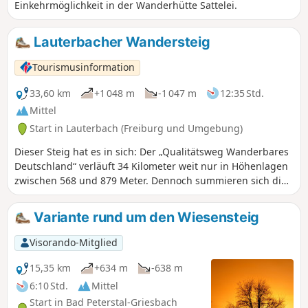
Einkehrmöglichkeit in der Wanderhütte Sattelei.
Lauterbacher Wandersteig
Tourismusinformation
33,60 km
+1 048 m
-1 047 m
12:35 Std.
Mittel
Start in Lauterbach (Freiburg und Umgebung)
Dieser Steig hat es in sich: Der „Qualitätsweg Wanderbares
Deutschland“ verläuft 34 Kilometer weit nur in Höhenlagen
zwischen 568 und 879 Meter. Dennoch summieren sich die
Anstiege auf dem „Lauterbacher Wandersteig“ auf gut 1350
Höhenmeter.
Variante rund um den Wiesensteig
Visorando-Mitglied
15,35 km
+634 m
-638 m
6:10 Std.
Mittel
Start in Bad Peterstal-Griesbach