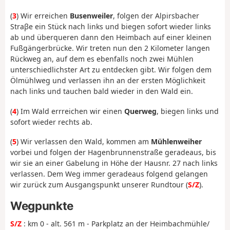
(
3
) Wir erreichen
Busenweiler
, folgen der Alpirsbacher
Straβe ein Stück nach links und biegen sofort wieder links
ab und überqueren dann den Heimbach auf einer kleinen
Fußgängerbrücke. Wir treten nun den 2 Kilometer langen
Rückweg an, auf dem es ebenfalls noch zwei Mühlen
unterschiedlichster Art zu entdecken gibt. Wir folgen dem
Ölmühlweg und verlassen ihn an der ersten Möglichkeit
nach links und tauchen bald wieder in den Wald ein.
(
4
) Im Wald errreichen wir einen
Querweg
, biegen links und
sofort wieder rechts ab.
(
5
) Wir verlassen den Wald, kommen am
Mühlenweiher
vorbei und folgen der Hagenbrunnenstraße geradeaus, bis
wir sie an einer Gabelung in Höhe der Hausnr. 27 nach links
verlassen. Dem Weg immer geradeaus folgend gelangen
wir zurück zum Ausgangspunkt unserer Rundtour (
S/Z
).
Wegpunkte
S/Z
: km 0 - alt. 561 m - Parkplatz an der Heimbachmühle/