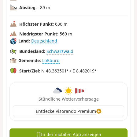
Abstieg:
- 89 m
Höchster Punkt:
630 m
Niedrigster Punkt:
560 m
Land:
Deutschland
Bundesland:
Schwarzwald
Gemeinde:
Loßburg
Start/Ziel:
N 48.363501° / E 8.482019°
Stündliche Wettervorhersage
Entdecke Visorando Premium
In der mobilen App anzeigen