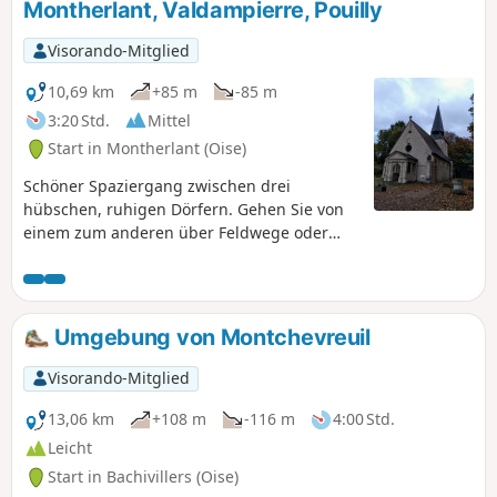
Montherlant, Valdampierre, Pouilly
Visorando-Mitglied
10,69 km
+85 m
-85 m
3:20 Std.
Mittel
Start in Montherlant (Oise)
Schöner Spaziergang zwischen drei
hübschen, ruhigen Dörfern. Gehen Sie von
einem zum anderen über Feldwege oder
entlang wenig begehener Straßen.
Umgebung von Montchevreuil
Visorando-Mitglied
13,06 km
+108 m
-116 m
4:00 Std.
Leicht
Start in Bachivillers (Oise)