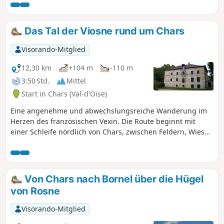
Schade, dass es etwas zu viele Straßen gibt.
Das Tal der Viosne rund um Chars
Visorando-Mitglied
12,30 km
+104 m
-110 m
3:50 Std.
Mittel
Start in Chars (Val-d'Oise)
Eine angenehme und abwechslungsreiche Wanderung im
Herzen des französischen Vexin. Die Route beginnt mit
einer Schleife nördlich von Chars, zwischen Feldern, Wiesen
und kleinen Wäldern. Nach der schönen Kirche von Chars
wechseln sich Aufstiege und Abstiege auf den Hängen des
Südufers der Viosne ab. Die Kirche und die alte Mühle von
Brignancourt sind eine kulturelle Sehenswürdigkeit, bevor
Von Chars nach Bornel über die Hügel
es am rechten Ufer der Viosne entlang des Feuchtgebiets
von Rosne
wieder bergauf geht.
Visorando-Mitglied