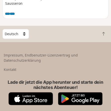
Sausseron
W
Z
ä
u
h
r
l
ü
e
Impressum, Endbenutzer-Lizenzvertrag und
c
e
Datenschutzerklärung
k
i
n
n
Kontakt
a
L
c
a
Lade dir jetzt die App herunter und starte dein
h
n
nächstes Abenteuer!
o
d
b
A
G
e
p
o
n
p
o
S
g