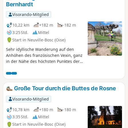
in Beschlag genommen haben.
Bernhardt
Visorando-Mitglied
10,22 km
+182 m
-182 m
3:25 Std.
Mittel
Start in Neuville-Bosc (Oise)
Sehr idyllische Wanderung auf den
Anhöhen des französischen Vexin, ganz
in der Nähe des höchsten Punktes der
Île-de-France. Durchquere einen
schönen Wald bis zum Haus, in dem
Sarah Bernhardt gewohnt hat. Der
Rückweg führt über Felder durch eine
Große Tour durch die Buttes de Rosne
schöne Landschaft am Rande der
Picardie.
Visorando-Mitglied
10,78 km
+180 m
-180 m
3:35 Std.
Mittel
Start in Neuville-Bosc (Oise)