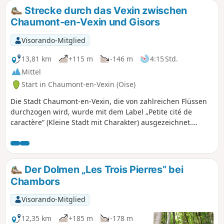
und der Abfolge von kleinen Wäldern
Strecke durch das Vexin zwischen
und Feldern. Sie bietet eine Vielfalt an
Chaumont-en-Vexin und Gisors
sehr angenehmen Ausblicken.
Visorando-Mitglied
13,81 km
+115 m
-146 m
4:15 Std.
Mittel
Start in Chaumont-en-Vexin (Oise)
Die Stadt Chaumont-en-Vexin, die von zahlreichen Flüssen
durchzogen wird, wurde mit dem Label „Petite cité de
caractère” (Kleine Stadt mit Charakter) ausgezeichnet.
Entlang der gesamten Strecke können Sie die hügelige
Landschaft des Vexin und des Troesne-Tals entdecken,
darunter zwei Megalithen, den Dolmen der drei Steine in
Trie-Château und den Pierre Droite de Delincourt.
Der Dolmen „Les Trois Pierres” bei
Chambors
Visorando-Mitglied
12,35 km
+185 m
-178 m