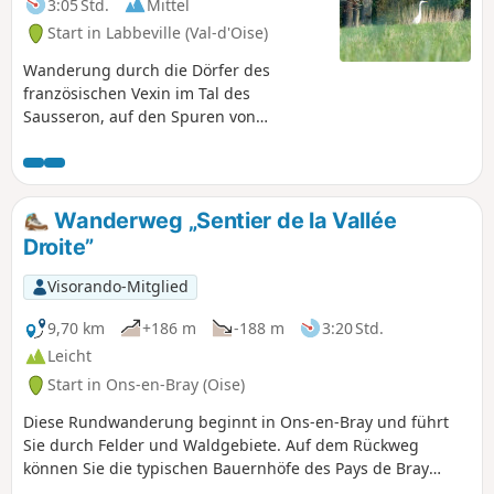
3:05 Std.
Mittel
Start in Labbeville (Val-d'Oise)
Wanderung durch die Dörfer des
französischen Vexin im Tal des
Sausseron, auf den Spuren von
Schlössern und Herrenhäusern.
Wanderweg „Sentier de la Vallée
Droite”
Visorando-Mitglied
9,70 km
+186 m
-188 m
3:20 Std.
Leicht
Start in Ons-en-Bray (Oise)
Diese Rundwanderung beginnt in Ons-en-Bray und führt
Sie durch Felder und Waldgebiete. Auf dem Rückweg
können Sie die typischen Bauernhöfe des Pays de Bray
bewundern.