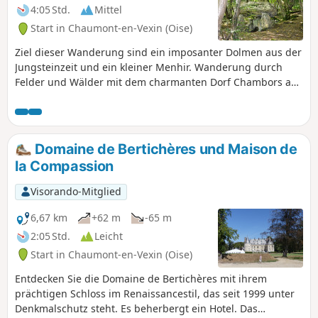
4:05 Std.
Mittel
Start in Chaumont-en-Vexin (Oise)
Ziel dieser Wanderung sind ein imposanter Dolmen aus der
Jungsteinzeit und ein kleiner Menhir. Wanderung durch
Felder und Wälder mit dem charmanten Dorf Chambors auf
halber Strecke. Die Gemeinde Chambors gehört zur
Communauté de Communes du Vexin-Thelle. Sie hat 314
Einwohner, die als Camborsiens und Camborsiennes
bezeichnet werden.
Domaine de Bertichères und Maison de
la Compassion
Visorando-Mitglied
6,67 km
+62 m
-65 m
2:05 Std.
Leicht
Start in Chaumont-en-Vexin (Oise)
Entdecken Sie die Domaine de Bertichères mit ihrem
prächtigen Schloss im Renaissancestil, das seit 1999 unter
Denkmalschutz steht. Es beherbergt ein Hotel. Das