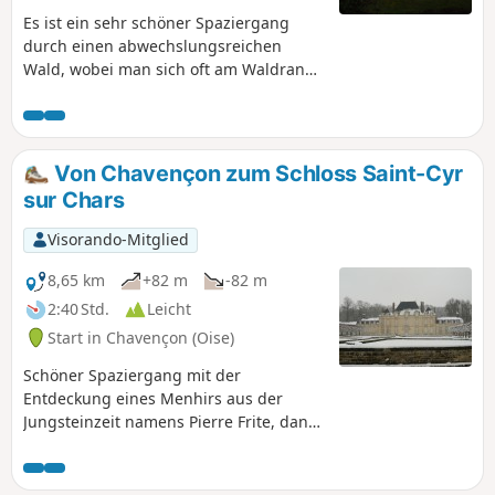
Es ist ein sehr schöner Spaziergang
durch einen abwechslungsreichen
Wald, wobei man sich oft am Waldrand
zwischen Feldern und Wald befindet.
Sie werden herrliche Ausblicke auf das
Vexin genießen können. Die
Durchquerung von Chavençon, einem
Von Chavençon zum Schloss Saint-Cyr
kleinen, in der Natur versteckten Dorf,
sur Chars
ist ein sehr angenehmer Moment.
Visorando-Mitglied
8,65 km
+82 m
-82 m
2:40 Std.
Leicht
Start in Chavençon (Oise)
Schöner Spaziergang mit der
Entdeckung eines Menhirs aus der
Jungsteinzeit namens Pierre Frite, dann
Ankunft an einem kleinen, sehr gut
erhaltenen Schloss, das inmitten einer
grünen Oase thront. Entlang dieser