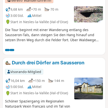
Verein/ Wanderführer/in
9,68 km
+70 m
-70 m
3:00 Std.
Mittel
Start in Nesles-la-Vallée (Val-d'Oise)
Die Tour beginnt mit einer Wanderung entlang des
Sausseron-Tals, dann steigen Sie den Hang hinauf und
setzen Ihren Weg durch die Felder fort. Über Waldwege
kehren Sie nach Nesles zurück. Auf dieser Rundwanderung
entdecken Sie auch eine besondere Stätte namens Trou à
Morts.
Durch drei Dörfer am Sausseron
Visorando-Mitglied
16,04 km
+150 m
-144 m
5:00 Std.
Mittel
Start in Nesles-la-Vallée (Val-d'Oise)
Schöner Spaziergang im Regionalen
Naturpark Vexin français und im Tal von