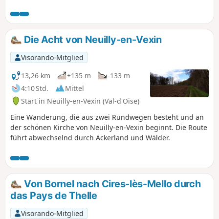
Anwesen ist ein sehr beliebter Golfplatz. Es gehörte den
Grafen von Chaumont, dann den Herzögen von Longueville
und schließlich den Prinzen von Conti. Es war die Residenz
von Monsieur, dem Bruder von König Ludwig XIV. Auf dem
Die Acht von Neuilly-en-Vexin
Rückweg besuchen Sie die Kapelle des Hauses der
Schwestern der Barmherzigkeit, um ein Flachrelief aus dem
Visorando-Mitglied
13. Jahrhundert zu bewundern, bevor Sie über den kleinen
Friedhof der Schwestern schlendern, der daran angrenzt.
13,26 km
+135 m
-133 m
4:10 Std.
Mittel
Start in Neuilly-en-Vexin (Val-d'Oise)
Eine Wanderung, die aus zwei Rundwegen besteht und an
der schönen Kirche von Neuilly-en-Vexin beginnt. Die Route
führt abwechselnd durch Ackerland und Wälder.
Von Bornel nach Cires-lès-Mello durch
das Pays de Thelle
Visorando-Mitglied