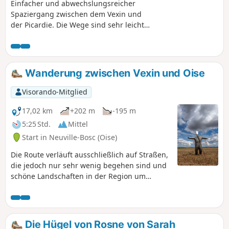
Einfacher und abwechslungsreicher
Spaziergang zwischen dem Vexin und
der Picardie. Die Wege sind sehr leicht
zu folgen und es gibt nur sehr wenige
begehene Straßen. Der Startpunkt ist
Cresnes, ein kleiner, ruhiger Weiler.
Wanderung zwischen Vexin und Oise
Visorando-Mitglied
17,02 km
+202 m
-195 m
5:25 Std.
Mittel
Start in Neuville-Bosc (Oise)
Die Route verläuft ausschließlich auf Straßen,
die jedoch nur sehr wenig begehen sind und
schöne Landschaften in der Region um
Haravillier bieten. Rückweg über denGR®11.
Diese Wanderung ist empfehlenswert, wenn
die Wege schlammig oder schwer begehbar
sind und/oder wenn Jäger die Wandergebiete
Die Hügel von Rosne von Sarah