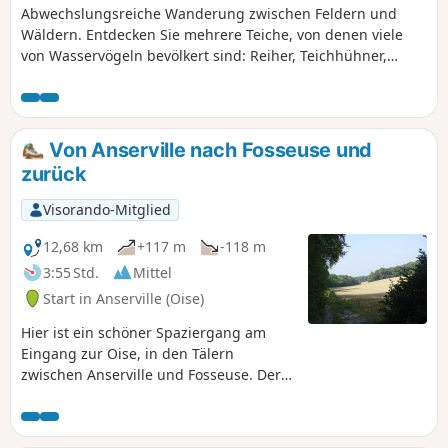
Abwechslungsreiche Wanderung zwischen Feldern und
Wäldern. Entdecken Sie mehrere Teiche, von denen viele
von Wasservögeln bevölkert sind: Reiher, Teichhühner,
Enten, Gänse, Blässhühner... Die Durchquerung der beiden
Dörfer bietet einige malerische Straßen, die typisch für das
französische Vexin sind, sowie zwei schöne Kirchen.
Von Anserville nach Fosseuse und
zurück
Visorando-Mitglied
12,68 km
+117 m
-118 m
3:55 Std.
Mittel
Start in Anserville (Oise)
Hier ist ein schöner Spaziergang am
Eingang zur Oise, in den Tälern
zwischen Anserville und Fosseuse. Der
Spaziergang führt durch Felder und
Wälder. Die Region ist an dieser Stelle
überraschend mit ihren sanften Hügeln