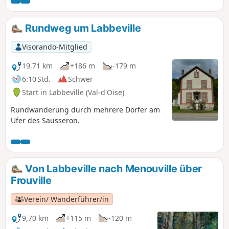
Rundweg um Labbeville
Visorando-Mitglied
19,71 km
+186 m
-179 m
6:10 Std.
Schwer
Start in Labbeville (Val-d'Oise)
Rundwanderung durch mehrere Dörfer am
Ufer des Sausseron.
Von Labbeville nach Menouville über
Frouville
Verein/ Wanderführer/in
9,70 km
+115 m
-120 m