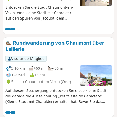
herrlichen Golfplatz.
Entdecken Sie die Stadt Chaumont-en-
Vexin, eine kleine Stadt mit Charakter,
auf den Spuren von Jacquot, dem
kleinen Chaumontois, der sie in den
50er Jahren tausendmal umrundet hat.
Nach langer Abwesenheit kehrt er an
den Ort seiner Kindheit zurück und lädt
Rundwanderung von Chaumont über
Sie ein, ihm zu folgen.
Laillerie
Visorando-Mitglied
5,10 km
+60 m
-56 m
1:40 Std.
Leicht
Start in Chaumont-en-Vexin (Oise)
Auf diesem Spaziergang entdecken Sie diese kleine Stadt,
die gerade die Auszeichnung „Petite Cité de Caractère”
(Kleine Stadt mit Charakter) erhalten hat. Bevor Sie das
Rathaus verlassen, von wo aus diese Besichtigung startet,
entdecken Sie das Museum für Archäologie und