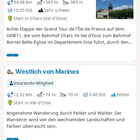
34,48 km
+363 m
-383 m
10:55 Std.
Sehr schwer
Start in Chars (Val-d'Oise)
Achte Etappe der Grand Tour de l'Île-de-France auf dem
GR®11, die vom Bahnhof Chars im Val d'Oise zum Bahnhof
Bornel-Belle-Église im Departement Oise führt, durch den
nordöstlichen Teil des französischen Vexin und an der
Grenze zum Pays de Thelle. Das Besondere an dieser
Etappe ist, dass sie entlang der Grenze zwischen den
Departements Val d'Oise und Oise verläuft, wobei etwa 50
Westlich von Marines
% der Strecke auf jeder Seite liegen. Die vorgeschlagene
Route führt über die Buttes de Rosne, den höchsten
Visorando-Mitglied
natürlichen Punkt der Île-de-France, weicht dafür jedoch
etwas vom GR® ab.
12,02 km
+74 m
-70 m
3:40 Std.
Mittel
Start in Val-d'Oise
Angenehme Wanderung durch Felder und Wälder. Der
Wanderer wird von den wechselnden Landschaften und
Farben überrascht sein.