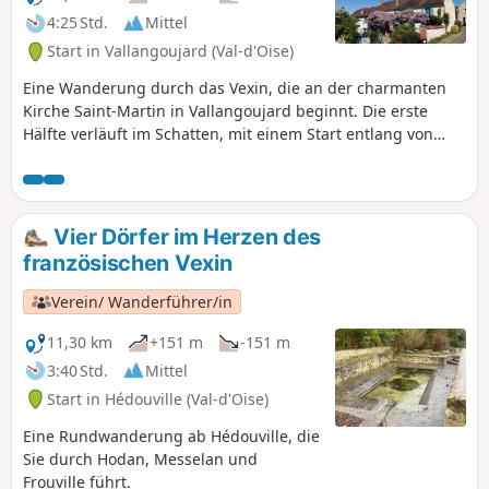
4:25 Std.
Mittel
Start in Vallangoujard (Val-d'Oise)
Eine Wanderung durch das Vexin, die an der charmanten
Kirche Saint-Martin in Vallangoujard beginnt. Die erste
Hälfte verläuft im Schatten, mit einem Start entlang von
Bächen und Teichen. Die zweite Hälfte führt durch offenes
Gelände zwischen Feldern.
Vier Dörfer im Herzen des
französischen Vexin
Verein/ Wanderführer/in
11,30 km
+151 m
-151 m
3:40 Std.
Mittel
Start in Hédouville (Val-d'Oise)
Eine Rundwanderung ab Hédouville, die
Sie durch Hodan, Messelan und
Frouville führt.