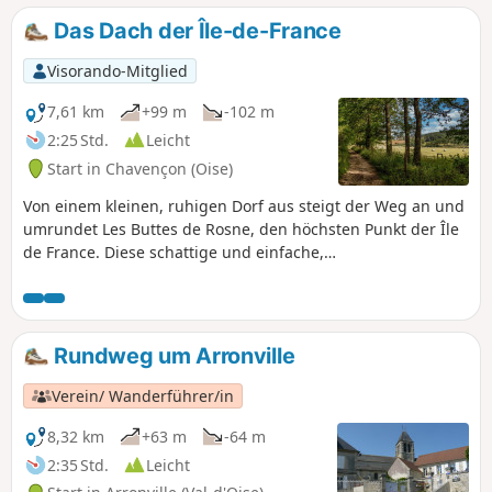
Wanderung gibt es wunderschöne
Das Dach der Île-de-France
hügelige Landschaften zu entdecken.
Visorando-Mitglied
7,61 km
+99 m
-102 m
2:25 Std.
Leicht
Start in Chavençon (Oise)
Von einem kleinen, ruhigen Dorf aus steigt der Weg an und
umrundet Les Buttes de Rosne, den höchsten Punkt der Île
de France. Diese schattige und einfache,
familienfreundliche Route, die durch ausgedehnte
Kastanienwälder mit reicher Flora und Fauna führt, wird
Groß und Klein begeistern.
Rundweg um Arronville
Verein/ Wanderführer/in
8,32 km
+63 m
-64 m
2:35 Std.
Leicht