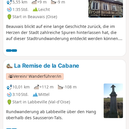
5,55 km
+9 m
-9 m
1:35 Std.
Leicht
Start in Beauvais (Oise)
Beauvais blickt auf eine lange Geschichte zurück, die im
Herzen der Stadt zahlreiche Spuren hinterlassen hat, die
auf dieser Stadtrundwanderung entdeckt werden können.
Zu bewundern sind die zahlreichen Fachwerkhäuser, die
gepflasterten Gassen, die romanische Kirche Saint-Étienne
und als Höhepunkt die gotische Kathedrale Saint-Pierre, die
sich in einem einzigen Schwung in den Himmel erhebt.
La Remise de la Cabane
Verein/ Wanderführer/in
10,01 km
+112 m
-108 m
3:10 Std.
Mittel
Start in Labbeville (Val-d'Oise)
Rundwanderung ab Labbeville über den Hang
oberhalb des Sausseron-Tals.