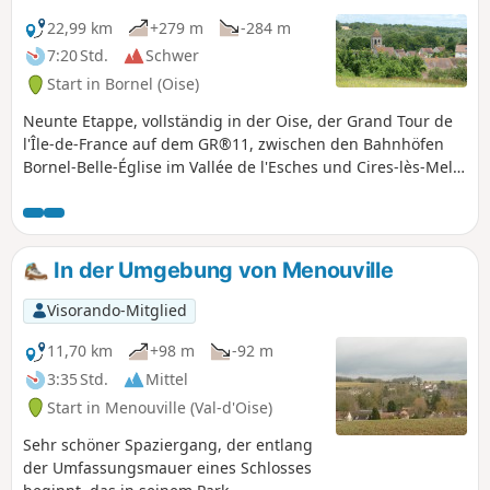
22,99 km
+279 m
-284 m
7:20 Std.
Schwer
Start in Bornel (Oise)
Neunte Etappe, vollständig in der Oise, der Grand Tour de
l'Île-de-France auf dem GR®11, zwischen den Bahnhöfen
Bornel-Belle-Église im Vallée de l'Esches und Cires-lès-Mello
im Vallée du Thérain. Sie besteht aus einer Durchquerung
des Pays de Thelle von Westen nach Osten im Süden des
Departements, immer durch wunderschöne,
abwechslungsreiche Landschaften zwischen Wäldern und
In der Umgebung von Menouville
Feldern.
Visorando-Mitglied
11,70 km
+98 m
-92 m
3:35 Std.
Mittel
Start in Menouville (Val-d'Oise)
Sehr schöner Spaziergang, der entlang
der Umfassungsmauer eines Schlosses