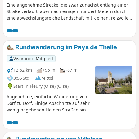
Eine angenehme Strecke, die zwar zunächst entlang einer
Straße verläuft, aber nach einigen hundert Metern durch
eine abwechslungsreiche Landschaft mit kleinen, reizvollen
Dörfern führt. Außerdem können Sie zwei interessante
kleine Schlösser bewundern.
Rundwanderung im Pays de Thelle
Visorando-Mitglied
12,62 km
+95 m
-87 m
3:55 Std.
Mittel
Start in Fleury (Oise) (Oise)
Angenehme, einfache Wanderung von
Dorf zu Dorf. Einige Abschnitte auf sehr
wenig begehenen kleinen Straßen sind
leider unvermeidbar, ebenso wie einige
Dutzend Meter am Rande einer
Departementsstraße. Drei schöne
Kirchen sind sehenswert, darunter die
Rundwanderung von Villotran