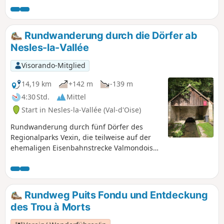
Rundwanderung durch die Dörfer ab
Nesles-la-Vallée
Visorando-Mitglied
14,19 km
+142 m
-139 m
4:30 Std.
Mittel
Start in Nesles-la-Vallée (Val-d'Oise)
Rundwanderung durch fünf Dörfer des
Regionalparks Vexin, die teilweise auf der
ehemaligen Eisenbahnstrecke Valmondois
Marines verläuft, einer Nebenstrecke, die in
den 1950er Jahren stillgelegt wurde, deren
ehemalige Bahnhöfe jedoch noch zu sehen
sind.
Rundweg Puits Fondu und Entdeckung
des Trou à Morts