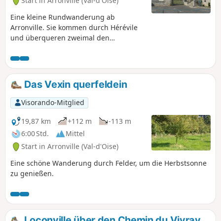
Start in Arronville (Val-d'Oise)
Eine kleine Rundwanderung ab
Arronville. Sie kommen durch Hérévile
und überqueren zweimal den
Sausseron.
Das Vexin querfeldein
Visorando-Mitglied
19,87 km
+112 m
-113 m
6:00 Std.
Mittel
Start in Arronville (Val-d'Oise)
Eine schöne Wanderung durch Felder, um die Herbstsonne
zu genießen.
Loconville über den Chemin du Vivray