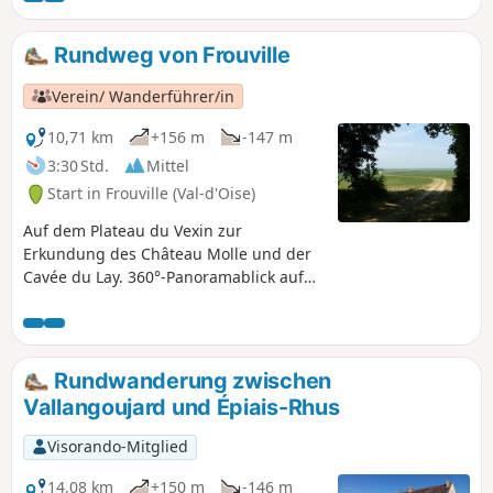
Rundweg von Frouville
Verein/ Wanderführer/in
10,71 km
+156 m
-147 m
3:30 Std.
Mittel
Start in Frouville (Val-d'Oise)
Auf dem Plateau du Vexin zur
Erkundung des Château Molle und der
Cavée du Lay. 360°-Panoramablick auf
die Plateaus des Vexin.
Rundwanderung zwischen
Vallangoujard und Épiais-Rhus
Visorando-Mitglied
14,08 km
+150 m
-146 m