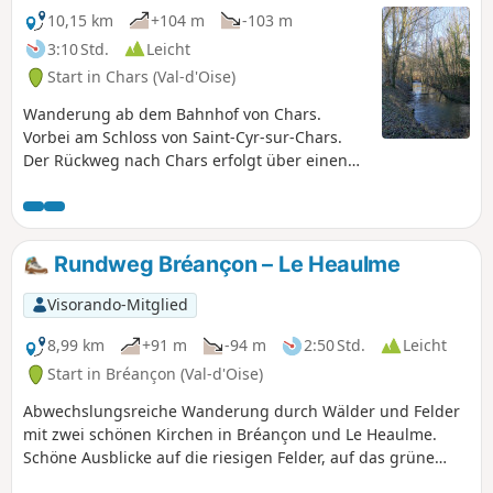
10,15 km
+104 m
-103 m
3:10 Std.
Leicht
Start in Chars (Val-d'Oise)
Wanderung ab dem Bahnhof von Chars.
Vorbei am Schloss von Saint-Cyr-sur-Chars.
Der Rückweg nach Chars erfolgt über einen
schmalen Fußgängerweg, der mit einer
Treppe beginnt.
Rundweg Bréançon – Le Heaulme
Visorando-Mitglied
8,99 km
+91 m
-94 m
2:50 Std.
Leicht
Start in Bréançon (Val-d'Oise)
Abwechslungsreiche Wanderung durch Wälder und Felder
mit zwei schönen Kirchen in Bréançon und Le Heaulme.
Schöne Ausblicke auf die riesigen Felder, auf das grüne
Getreide, das hier und da von Mohnblumen rot gefärbt ist.