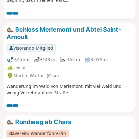
beginnt, das in seinem Park
wunderschön in Szene gesetzt ist. Der
Spaziergang führt durch den Weiler
Héréville mit seinen schönen Häusern
und seiner charmanten Ruhe. Die Route
Schloss Merlemont und Abtei Saint-
endet zwar an einer Straße, diese ist
Arnoult
jedoch sehr wenig begehen und
aufgrund ihrer Enge können Autos nur
Visorando-Mitglied
mit einer Geschwindigkeit gehen, die
sehr erträglich ist.
9,45 km
+148 m
-152 m
3:05 Std.
Leicht
Start in Warluis (Oise)
Wanderung im Wald von Merlemont, mit viel Wald und
wenig Verkehr auf der Straße.
Rundweg ab Chars
Verein/ Wanderführer/in