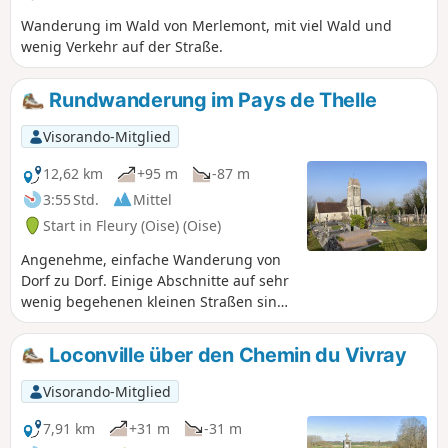
Wanderung im Wald von Merlemont, mit viel Wald und
wenig Verkehr auf der Straße.
Rundwanderung im Pays de Thelle
Visorando-Mitglied
12,62 km
+95 m
-87 m
3:55 Std.
Mittel
Start in Fleury (Oise) (Oise)
Angenehme, einfache Wanderung von
Dorf zu Dorf. Einige Abschnitte auf sehr
wenig begehenen kleinen Straßen sind
leider unvermeidbar, ebenso wie einige
Dutzend Meter am Rande einer
Loconville über den Chemin du Vivray
Departementsstraße. Drei schöne
Kirchen sind sehenswert, darunter die
Visorando-Mitglied
Kirche von Fresne-Leguillon, die in der
Regel geöffnet ist und besonders gut
7,91 km
+31 m
-31 m