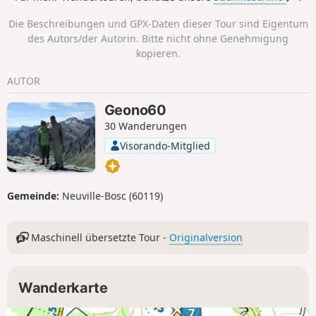
Nach langer Abwesenheit kehrt er an
den Ort seiner Kindheit zurück und lädt
Die Beschreibungen und GPX-Daten dieser Tour sind Eigentum
Sie ein, ihm zu folgen.
des Autors/der Autorin. Bitte nicht ohne Genehmigung
kopieren.
AUTOR
Geono60
30 Wanderungen
Visorando-Mitglied
Gemeinde:
Neuville-Bosc (60119)
Maschinell übersetzte Tour -
Originalversion
Wanderkarte
7