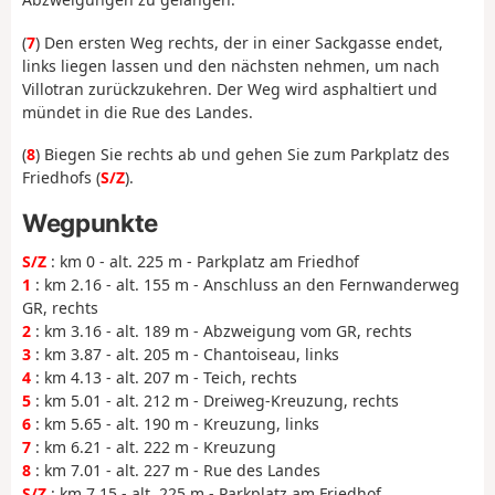
(
7
) Den ersten Weg rechts, der in einer Sackgasse endet,
links liegen lassen und den nächsten nehmen, um nach
Villotran zurückzukehren. Der Weg wird asphaltiert und
mündet in die Rue des Landes.
(
8
) Biegen Sie rechts ab und gehen Sie zum Parkplatz des
Friedhofs (
S/Z
).
Wegpunkte
S/Z
: km 0 - alt. 225 m - Parkplatz am Friedhof
1
: km 2.16 - alt. 155 m - Anschluss an den Fernwanderweg
GR, rechts
2
: km 3.16 - alt. 189 m - Abzweigung vom GR, rechts
3
: km 3.87 - alt. 205 m - Chantoiseau, links
4
: km 4.13 - alt. 207 m - Teich, rechts
5
: km 5.01 - alt. 212 m - Dreiweg-Kreuzung, rechts
6
: km 5.65 - alt. 190 m - Kreuzung, links
7
: km 6.21 - alt. 222 m - Kreuzung
8
: km 7.01 - alt. 227 m - Rue des Landes
S/Z
: km 7.15 - alt. 225 m - Parkplatz am Friedhof