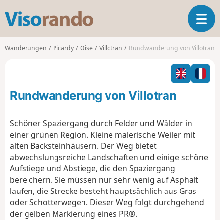
V
T
i
o
s
g
o
Wanderungen
Picardy
Oise
Villotran
Rundwanderung von Villotran
g
r
l
a
e
n
n
d
Rundwanderung von Villotran
a
o
v
i
Schöner Spaziergang durch Felder und Wälder in
g
einer grünen Region. Kleine malerische Weiler mit
a
alten Backsteinhäusern. Der Weg bietet
t
abwechslungsreiche Landschaften und einige schöne
i
o
Aufstiege und Abstiege, die den Spaziergang
n
bereichern. Sie müssen nur sehr wenig auf Asphalt
laufen, die Strecke besteht hauptsächlich aus Gras-
oder Schotterwegen. Dieser Weg folgt durchgehend
der gelben Markierung eines PR®.