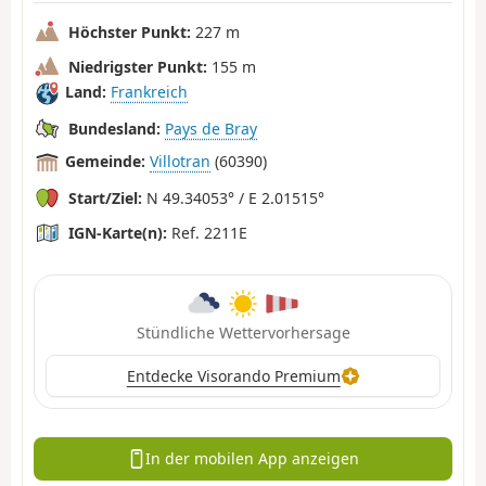
Höchster Punkt:
227 m
Niedrigster Punkt:
155 m
Land:
Frankreich
Bundesland:
Pays de Bray
Gemeinde:
Villotran
(60390)
Start/Ziel:
N 49.34053° / E 2.01515°
IGN-Karte(n):
Ref. 2211E
Stündliche Wettervorhersage
Entdecke Visorando Premium
In der mobilen App anzeigen