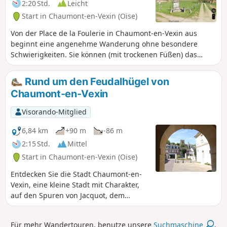
restauriert wurde.
2:20 Std.
Leicht
Start in Chaumont-en-Vexin (Oise)
Von der Place de la Foulerie in Chaumont-en-Vexin aus
beginnt eine angenehme Wanderung ohne besondere
Schwierigkeiten. Sie können (mit trockenen Füßen) das
Feuchtgebiet entdecken, das sich in diesem Gebiet
erstreckt, durch das die Troësne fließt, die seit 1784 durch
Rund um den Feudalhügel von
den Bau des Canal de Marquemont kanalisiert wird. Sie
Chaumont-en-Vexin
wandern am Bois de la Brosse entlang, in dem sich ein
Brunnen befindet, an dem Sie sich erfrischen und Ihre
Visorando-Mitglied
Trinkflasche auffüllen können, bevor Sie in Richtung des
Weilers Vivray weitergehen. Mit allen Sinnen können Sie die
6,84 km
+90 m
-86 m
Zeichen der Vielfalt dieser Feuchtwiese wahrnehmen. In
2:15 Std.
Mittel
Loconville können Sie die Kirche besichtigen, in der Sylvie
Start in Chaumont-en-Vexin (Oise)
Vartan und Johnny Halliday geheiratet haben. Ihre Route
führt Sie dann zurück zum Schloss Rebetz und seinem
Entdecken Sie die Stadt Chaumont-en-
herrlichen Golfplatz.
Vexin, eine kleine Stadt mit Charakter,
auf den Spuren von Jacquot, dem
kleinen Chaumontois, der sie in den
50er Jahren tausendmal umrundet hat.
Für mehr Wandertouren, benutze unsere
Suchmaschine
.