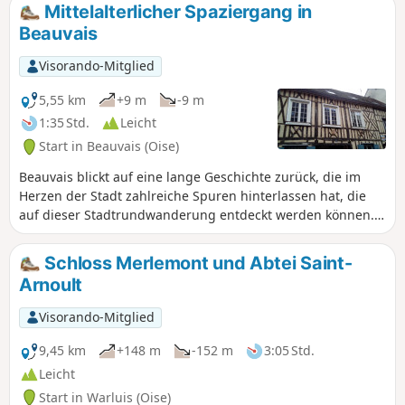
Mittelalterlicher Spaziergang in
Beauvais
Visorando-Mitglied
5,55 km
+9 m
-9 m
1:35 Std.
Leicht
Start in Beauvais (Oise)
Beauvais blickt auf eine lange Geschichte zurück, die im
Herzen der Stadt zahlreiche Spuren hinterlassen hat, die
auf dieser Stadtrundwanderung entdeckt werden können.
Zu bewundern sind die zahlreichen Fachwerkhäuser, die
gepflasterten Gassen, die romanische Kirche Saint-Étienne
Schloss Merlemont und Abtei Saint-
und als Höhepunkt die gotische Kathedrale Saint-Pierre, die
Arnoult
sich in einem einzigen Schwung in den Himmel erhebt.
Visorando-Mitglied
9,45 km
+148 m
-152 m
3:05 Std.
Leicht
Start in Warluis (Oise)