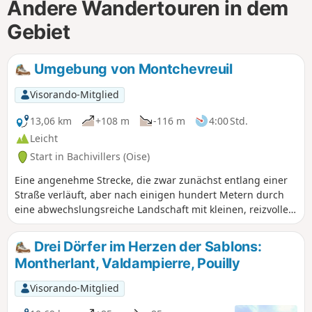
Andere Wandertouren in dem
Gebiet
Umgebung von Montchevreuil
Visorando-Mitglied
13,06 km
+108 m
-116 m
4:00 Std.
Leicht
Start in Bachivillers (Oise)
Eine angenehme Strecke, die zwar zunächst entlang einer
Straße verläuft, aber nach einigen hundert Metern durch
eine abwechslungsreiche Landschaft mit kleinen, reizvollen
Dörfern führt. Außerdem können Sie zwei interessante
kleine Schlösser bewundern.
Drei Dörfer im Herzen der Sablons:
Montherlant, Valdampierre, Pouilly
Visorando-Mitglied