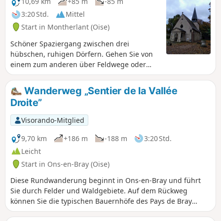
10,69 km
+85 m
-85 m
3:20 Std.
Mittel
Start in Montherlant (Oise)
Schöner Spaziergang zwischen drei
hübschen, ruhigen Dörfern. Gehen Sie von
einem zum anderen über Feldwege oder
entlang wenig begehener Straßen.
Wanderweg „Sentier de la Vallée
Droite”
Visorando-Mitglied
9,70 km
+186 m
-188 m
3:20 Std.
Leicht
Start in Ons-en-Bray (Oise)
Diese Rundwanderung beginnt in Ons-en-Bray und führt
Sie durch Felder und Waldgebiete. Auf dem Rückweg
können Sie die typischen Bauernhöfe des Pays de Bray
bewundern.