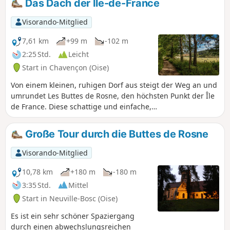
Das Dach der Île-de-France
grünen Oase thront. Entlang dieser
Wanderung gibt es wunderschöne
Visorando-Mitglied
hügelige Landschaften zu entdecken.
7,61 km
+99 m
-102 m
2:25 Std.
Leicht
Start in Chavençon (Oise)
Von einem kleinen, ruhigen Dorf aus steigt der Weg an und
umrundet Les Buttes de Rosne, den höchsten Punkt der Île
de France. Diese schattige und einfache,
familienfreundliche Route, die durch ausgedehnte
Kastanienwälder mit reicher Flora und Fauna führt, wird
Große Tour durch die Buttes de Rosne
Groß und Klein begeistern.
Visorando-Mitglied
10,78 km
+180 m
-180 m
3:35 Std.
Mittel
Start in Neuville-Bosc (Oise)
Es ist ein sehr schöner Spaziergang
durch einen abwechslungsreichen