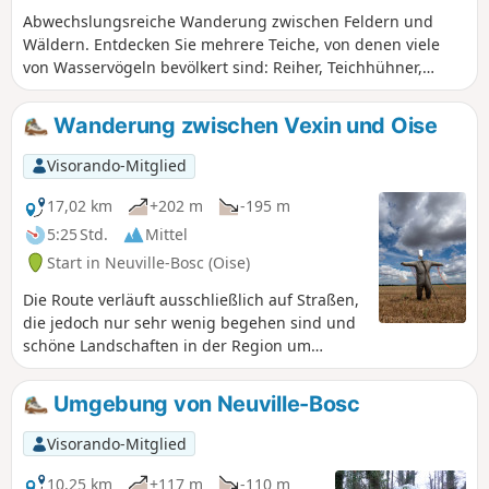
Abwechslungsreiche Wanderung zwischen Feldern und
Wäldern. Entdecken Sie mehrere Teiche, von denen viele
von Wasservögeln bevölkert sind: Reiher, Teichhühner,
Enten, Gänse, Blässhühner... Die Durchquerung der beiden
Dörfer bietet einige malerische Straßen, die typisch für das
Wanderung zwischen Vexin und Oise
französische Vexin sind, sowie zwei schöne Kirchen.
Visorando-Mitglied
17,02 km
+202 m
-195 m
5:25 Std.
Mittel
Start in Neuville-Bosc (Oise)
Die Route verläuft ausschließlich auf Straßen,
die jedoch nur sehr wenig begehen sind und
schöne Landschaften in der Region um
Haravillier bieten. Rückweg über denGR®11.
Diese Wanderung ist empfehlenswert, wenn
Umgebung von Neuville-Bosc
die Wege schlammig oder schwer begehbar
sind und/oder wenn Jäger die Wandergebiete
Visorando-Mitglied
in Beschlag genommen haben.
10,25 km
+117 m
-110 m