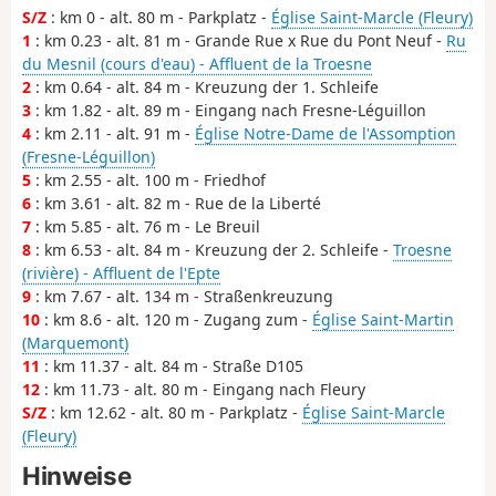
S/Z
: km 0 - alt. 80 m - Parkplatz -
Église Saint-Marcle (Fleury)
1
: km 0.23 - alt. 81 m - Grande Rue x Rue du Pont Neuf -
Ru
du Mesnil (cours d'eau) - Affluent de la Troesne
2
: km 0.64 - alt. 84 m - Kreuzung der 1. Schleife
3
: km 1.82 - alt. 89 m - Eingang nach Fresne-Léguillon
4
: km 2.11 - alt. 91 m -
Église Notre-Dame de l'Assomption
(Fresne-Léguillon)
5
: km 2.55 - alt. 100 m - Friedhof
6
: km 3.61 - alt. 82 m - Rue de la Liberté
7
: km 5.85 - alt. 76 m - Le Breuil
8
: km 6.53 - alt. 84 m - Kreuzung der 2. Schleife -
Troesne
(rivière) - Affluent de l'Epte
9
: km 7.67 - alt. 134 m - Straßenkreuzung
10
: km 8.6 - alt. 120 m - Zugang zum -
Église Saint-Martin
(Marquemont)
11
: km 11.37 - alt. 84 m - Straße D105
12
: km 11.73 - alt. 80 m - Eingang nach Fleury
S/Z
: km 12.62 - alt. 80 m - Parkplatz -
Église Saint-Marcle
(Fleury)
Hinweise