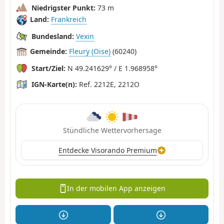
Niedrigster Punkt:
73 m
Land:
Frankreich
Bundesland:
Vexin
Gemeinde:
Fleury (Oise)
(60240)
Start/Ziel:
N 49.241629° / E 1.968958°
IGN-Karte(n):
Ref. 2212E, 2212O
Stündliche Wettervorhersage
Entdecke Visorando Premium
In der mobilen App anzeigen