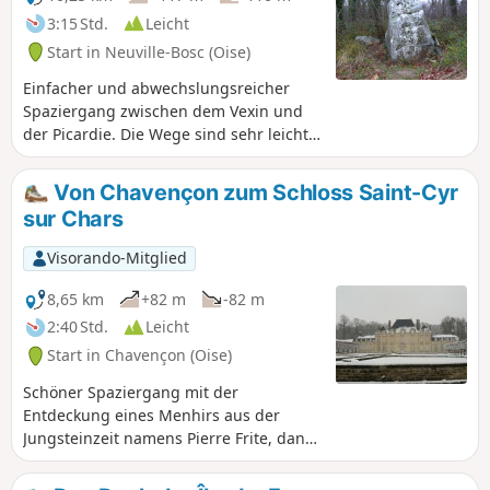
3:15 Std.
Leicht
Start in Neuville-Bosc (Oise)
Einfacher und abwechslungsreicher
Spaziergang zwischen dem Vexin und
der Picardie. Die Wege sind sehr leicht
zu folgen und es gibt nur sehr wenige
begehene Straßen. Der Startpunkt ist
Von Chavençon zum Schloss Saint-Cyr
Cresnes, ein kleiner, ruhiger Weiler.
sur Chars
Visorando-Mitglied
8,65 km
+82 m
-82 m
2:40 Std.
Leicht
Start in Chavençon (Oise)
Schöner Spaziergang mit der
Entdeckung eines Menhirs aus der
Jungsteinzeit namens Pierre Frite, dann
Ankunft an einem kleinen, sehr gut
erhaltenen Schloss, das inmitten einer