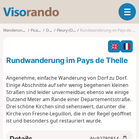
V
T
i
o
s
g
o
Wanderungen
Picardy
Oise
Fleury (Oise)
Rundwanderung im Pays de Thelle
g
r
l
a
e
n
n
d
Rundwanderung im Pays de Thelle
a
o
v
i
Angenehme, einfache Wanderung von Dorf zu Dorf.
g
Einige Abschnitte auf sehr wenig begehenen kleinen
a
Straßen sind leider unvermeidbar, ebenso wie einige
t
Dutzend Meter am Rande einer Departementsstraße.
i
o
Drei schöne Kirchen sind sehenswert, darunter die
n
Kirche von Fresne-Leguillon, die in der Regel geöffnet
ist und besonders gut restauriert wurde.
Details
Nr.
92780814