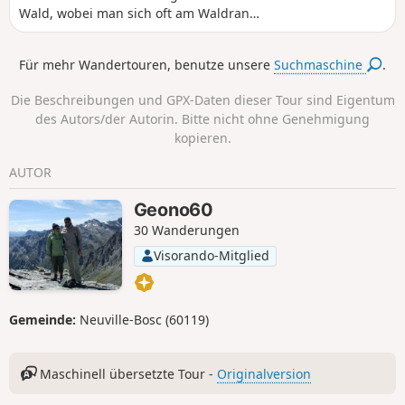
Wald, wobei man sich oft am Waldrand
zwischen Feldern und Wald befindet.
Sie werden herrliche Ausblicke auf das
Für mehr Wandertouren, benutze unsere
Suchmaschine
.
Vexin genießen können. Die
Durchquerung von Chavençon, einem
Die Beschreibungen und GPX-Daten dieser Tour sind Eigentum
kleinen, in der Natur versteckten Dorf,
des Autors/der Autorin. Bitte nicht ohne Genehmigung
ist ein sehr angenehmer Moment.
kopieren.
AUTOR
Geono60
30 Wanderungen
Visorando-Mitglied
Gemeinde:
Neuville-Bosc (60119)
Maschinell übersetzte Tour -
Originalversion