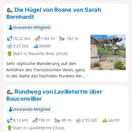
Dörfern führt. Außerdem können Sie zwei interessante
kleine Schlösser bewundern.
Die Hügel von Rosne von Sarah
Bernhardt
Visorando-Mitglied
10,22 km
+182 m
-182 m
3:25 Std.
Mittel
Start in Neuville-Bosc (Oise)
Sehr idyllische Wanderung auf den
Anhöhen des französischen Vexin, ganz
in der Nähe des höchsten Punktes der
Île-de-France. Durchquere einen
schönen Wald bis zum Haus, in dem
Rundweg von Lavilletertre über
Sarah Bernhardt gewohnt hat. Der
Bouconvillier
Rückweg führt über Felder durch eine
schöne Landschaft am Rande der
Visorando-Mitglied
Picardie.
9,12 km
+96 m
-99 m
2:55 Std.
Leicht
Start in Lavilletertre (Oise)