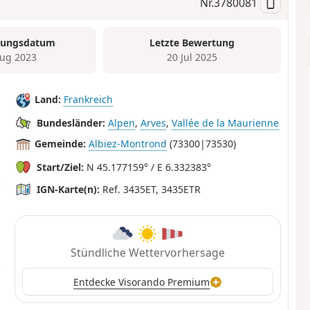
Nr.
3780081
tungsdatum
Letzte Bewertung
ug 2023
20 Jul 2025
Land:
Frankreich
Bundesländer:
Alpen
,
Arves
,
Vallée de la Maurienne
Gemeinde:
Albiez-Montrond
(73300|73530)
Start/Ziel:
N 45.177159° / E 6.332383°
IGN-Karte(n):
Ref. 3435ET, 3435ETR
Stündliche Wettervorhersage
Entdecke Visorando Premium