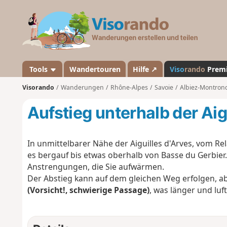
V
i
s
o
r
a
Tools
Wandertouren
Hilfe ↗
Viso
rando
Prem
n
Visorando
Wanderungen
Rhône-Alpes
Savoie
Albiez-Montron
d
o
Aufstieg unterhalb der Aig
In unmittelbarer Nähe der Aiguilles d'Arves, vom R
es bergauf bis etwas oberhalb von Basse du Gerbier.
Anstrengungen, die Sie aufwärmen.
Der Abstieg kann auf dem gleichen Weg erfolgen, a
(Vorsicht!, schwierige Passage)
, was länger und lufti