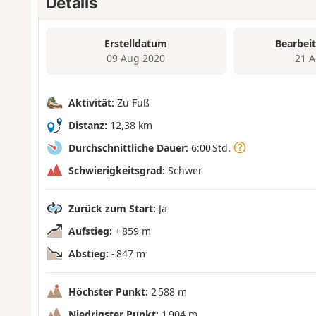
Details
Erstelldatum
Bearbei
09 Aug 2020
21 A
Aktivität:
Zu Fuß
Distanz:
12,38 km
Durchschnittliche Dauer:
6:00 Std.
Schwierigkeitsgrad:
Schwer
Zurück zum Start:
Ja
Aufstieg:
+ 859 m
Abstieg:
- 847 m
Höchster Punkt:
2 588 m
Niedrigster Punkt:
1 904 m