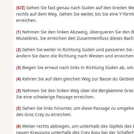
(
S/Z
) Gehen Sie fast genau nach Süden auf den breiten Weg
rechts auf dem Weg. Gehen Sie weiter, bis Sie eine Y-för
erreichen.
(
1
) Nehmen Sie den linken Abzweig, überqueren Sie den B
Mulatières. Sie erreichen den Zusammenfluss dieses Bach
(
2
) Gehen Sie weiter in Richtung Süden und passieren Sie d
ändern Sie dann die Richtung nach Westen und erreichen 
(
3
) Biegen Sie erneut nach links in Richtung Süden ab, um
(
4
) Kehren Sie auf dem gleichen Weg zur Basse du Gerbier
(
3
) Nehmen Sie den linken Weg über die Bergkämme Gros 
Sie eine schwierige Passage erreichen.
(
5
) Gehen Sie links hinunter, um diese Passage zu umgehe
des Gros Crey zu erreichen.
(
6
) Weiter rechts abbiegen, um unterhalb des Gipfels d
neuen Kreuzung unterhalb des Crey Aigu bei der Schäferh