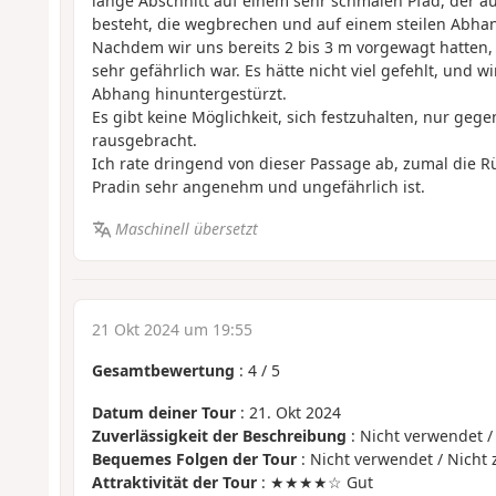
lange Abschnitt auf einem sehr schmalen Pfad, der au
besteht, die wegbrechen und auf einem steilen Abha
Nachdem wir uns bereits 2 bis 3 m vorgewagt hatten,
sehr gefährlich war. Es hätte nicht viel gefehlt, und 
Abhang hinuntergestürzt.
Es gibt keine Möglichkeit, sich festzuhalten, nur gege
rausgebracht.
Ich rate dringend von dieser Passage ab, zumal die R
Pradin sehr angenehm und ungefährlich ist.
Maschinell übersetzt
21 Okt 2024 um 19:55
Gesamtbewertung
:
4
/
5
Datum deiner Tour
: 21. Okt 2024
Zuverlässigkeit der Beschreibung
: Nicht verwendet /
Bequemes Folgen der Tour
: Nicht verwendet / Nicht 
Attraktivität der Tour
: ★★★★☆ Gut