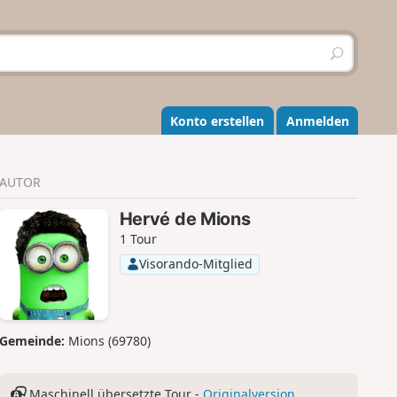
S
u
c
h
e
Konto erstellen
Anmelden
n
AUTOR
Hervé de Mions
1 Tour
Visorando-Mitglied
Gemeinde:
Mions (69780)
Maschinell übersetzte Tour -
Originalversion