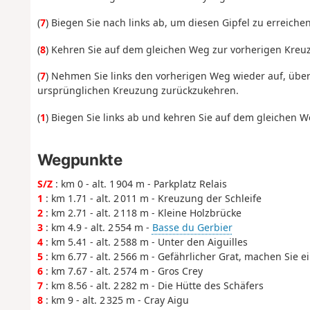
(
7
) Biegen Sie nach links ab, um diesen Gipfel zu erreichen
(
8
) Kehren Sie auf dem gleichen Weg zur vorherigen Kreu
(
7
) Nehmen Sie links den vorherigen Weg wieder auf, über
ursprünglichen Kreuzung zurückzukehren.
(
1
) Biegen Sie links ab und kehren Sie auf dem gleichen 
Wegpunkte
S/Z
: km 0 - alt. 1 904 m - Parkplatz Relais
1
: km 1.71 - alt. 2 011 m - Kreuzung der Schleife
2
: km 2.71 - alt. 2 118 m - Kleine Holzbrücke
3
: km 4.9 - alt. 2 554 m -
Basse du Gerbier
4
: km 5.41 - alt. 2 588 m - Unter den Aiguilles
5
: km 6.77 - alt. 2 566 m - Gefährlicher Grat, machen Sie
6
: km 7.67 - alt. 2 574 m - Gros Crey
7
: km 8.56 - alt. 2 282 m - Die Hütte des Schäfers
8
: km 9 - alt. 2 325 m - Cray Aigu