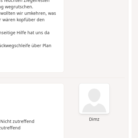
s feuchten Ziegelresten
ng wegrutschen.
 wollten wir umkehren, was
wir wären kopfüber den
nseitige Hilfe hat uns da
ückwegschleife über Plan
Dimz
 Nicht zutreffend
zutreffend