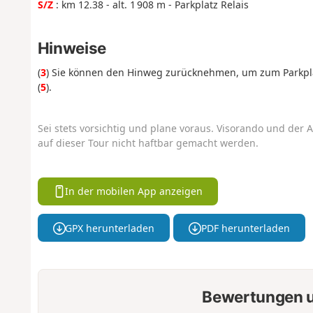
S/Z
: km 12.38 - alt. 1 908 m - Parkplatz Relais
Hinweise
(
3
) Sie können den Hinweg zurücknehmen, um zum Parkpla
(
5
).
Sei stets vorsichtig und plane voraus. Visorando und der A
auf dieser Tour nicht haftbar gemacht werden.
In der mobilen App anzeigen
GPX herunterladen
PDF herunterladen
Bewertungen u