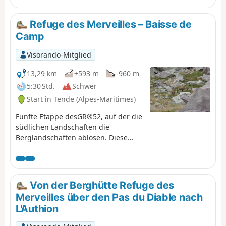
Aber Vorsicht, diese Gebiete werden
überwacht!
Refuge des Merveilles – Baisse de
Camp
Visorando-Mitglied
13,29 km
+593 m
-960 m
5:30 Std.
Schwer
Start in Tende (Alpes-Maritimes)
Fünfte Etappe desGR®52, auf der die
südlichen Landschaften die
Berglandschaften ablösen. Diese
Etappe ist aufgrund ihres
Höhenunterschieds anspruchsvoll
und folgt der ehemaligen
italienischen Grenze, wo Sie
Von der Berghütte Refuge des
zahlreiche militärische Überreste
Merveilles über den Pas du Diable nach
entdecken können. Insbesondere am
L'Authion
Authion, wo eine der letzten
Schlachten in Frankreich stattfand,