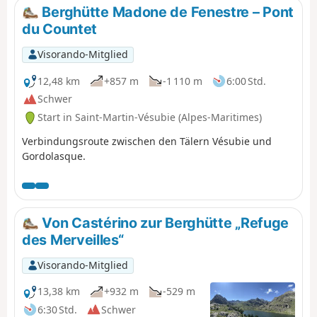
Berghütte Madone de Fenestre – Pont
du Countet
Visorando-Mitglied
12,48 km
+857 m
-1 110 m
6:00 Std.
Schwer
Start in Saint-Martin-Vésubie (Alpes-Maritimes)
Verbindungsroute zwischen den Tälern Vésubie und
Gordolasque.
Von Castérino zur Berghütte „Refuge
des Merveilles“
Visorando-Mitglied
13,38 km
+932 m
-529 m
6:30 Std.
Schwer