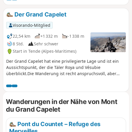
sicherlich eine der schönsten im Mercantour.Beachten Sie
bitte die praktischen Informationen.
Der Grand Capelet
Visorando-Mitglied
22,54 km
+1 332 m
-1 338 m
8 Std.
Sehr schwer
Start in Tende (Alpes-Maritimes)
Der Grand Capelet hat eine privilegierte Lage und ist ein
Aussichtspunkt, der die Täler Roya und Vésubie
überblickt.Die Wanderung ist recht anspruchsvoll, aber
sobald Sie Ihr Ziel erreicht haben, erwartet Sie ein
herrliches Panorama.
Wanderungen in der Nähe von Mont
du Grand Capelet
Pont du Countet – Refuge des
Merveilles