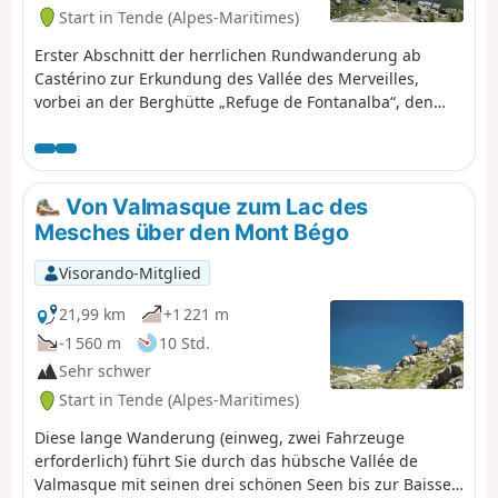
Start in Tende (Alpes-Maritimes)
Erster Abschnitt der herrlichen Rundwanderung ab
Castérino zur Erkundung des Vallée des Merveilles,
vorbei an der Berghütte „Refuge de Fontanalba“, den
Felsgravuren im Naturpark und der „Voie Sacrée“, mit
Ziel an der Berghütte „Refuge des Merveilles“.
Von Valmasque zum Lac des
Mesches über den Mont Bégo
Visorando-Mitglied
21,99 km
+1 221 m
-1 560 m
10 Std.
Sehr schwer
Start in Tende (Alpes-Maritimes)
Diese lange Wanderung (einweg, zwei Fahrzeuge
erforderlich) führt Sie durch das hübsche Vallée de
Valmasque mit seinen drei schönen Seen bis zur Baisse