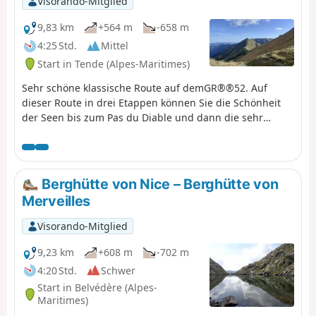
Visorando-Mitglied
bei der wenige Wochen vor dem
Waffenstillstand am 8. Mai 1945 273
9,83 km
+564 m
-658 m
französische Soldaten ums Leben
4:25 Std.
Mittel
kamen. Das Panorama dort ist
Start in Tende (Alpes-Maritimes)
fabelhaft.
Sehr schöne klassische Route auf demGR®®52. Auf
dieser Route in drei Etappen können Sie die Schönheit
der Seen bis zum Pas du Diable und dann die sehr
chaotische Landschaft am Fuße der Cime du Diable und
des Mont Capelet Supérieur genießen. Nach der Baisse
Cavaline gelangen Sie schließlich in eine mediterranere
Landschaft und entdecken das Authion-Massiv, einen
Berghütte von Nice – Berghütte von
historischen Ort am Ende des Zweiten Weltkriegs.
Merveilles
Visorando-Mitglied
9,23 km
+608 m
-702 m
4:20 Std.
Schwer
Start in Belvédère (Alpes-
Maritimes)