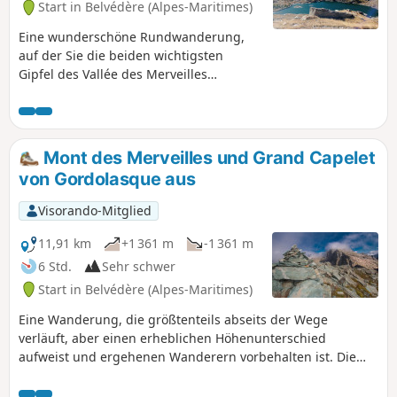
Start in Belvédère (Alpes-Maritimes)
Eine wunderschöne Rundwanderung,
auf der Sie die beiden wichtigsten
Gipfel des Vallée des Merveilles
entdecken können: den Mont du Grand
Capelet und den Mont Bego. Rund um
den Pas de l'Arpette und den Lac Autier
können Sie zahlreiche Gämsen
Mont des Merveilles und Grand Capelet
beobachten.
von Gordolasque aus
Visorando-Mitglied
11,91 km
+1 361 m
-1 361 m
6 Std.
Sehr schwer
Start in Belvédère (Alpes-Maritimes)
Eine Wanderung, die größtenteils abseits der Wege
verläuft, aber einen erheblichen Höhenunterschied
aufweist und ergehenen Wanderern vorbehalten ist. Die
Aussicht vom Gipfel des Grand Capelet, am Schnittpunkt
der Täler Gordolasque, Merveilles und Valmasque, ist