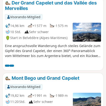
Der Grand Capelet und das Vallée des
Merveilles
Visorando-Mitglied
14,96 km
+1 577 m
-1 575 m
10 Std.
Sehr schwer
Start in Belvédère (Alpes-Maritimes)
Eine anspruchsvolle Wanderung durch steiles Gelände zum
Gipfel des Grand Capelet, der einen 360°-Panoramablick
vom Mittelmeer bis zum Argentera bietet, und ein Rückweg
durch das berühmte Vallée des Merveilles, auf dem man
einige der Felsgravuren der Gegend entdecken kann. Diese
Rundwanderung ist sehr lang und sehr anspruchsvoll und
daher ergehenen Bergsteigern vorbehalten.
Mont Bego und Grand Capelet
Visorando-Mitglied
19,82 km
+1 991 m
-1 989 m
11:20 Std.
Sehr schwer