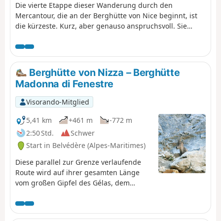
Die vierte Etappe dieser Wanderung durch den
Mercantour, die an der Berghütte von Nice beginnt, ist
die kürzeste. Kurz, aber genauso anspruchsvoll. Sie
passieren die Baisse du Basto, den höchsten Punkt
desGR®52. Sie gelangen zum Lac du Basto, dann folgt
der Aufstieg zur Baisse de la Valmasque, bevor es
hinunter ins Vallée des Merveilles geht.
Berghütte von Nizza – Berghütte
Madonna di Fenestre
Visorando-Mitglied
5,41 km
+461 m
-772 m
2:50 Std.
Schwer
Start in Belvédère (Alpes-Maritimes)
Diese parallel zur Grenze verlaufende
Route wird auf ihrer gesamten Länge
vom großen Gipfel des Gélas, dem
höchsten Berg der Region, dominiert.