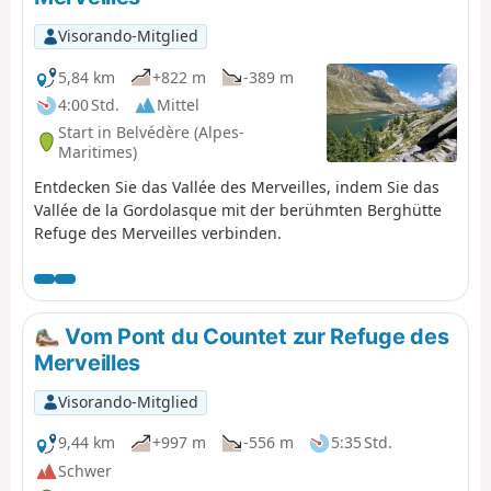
Visorando-Mitglied
5,84 km
+822 m
-389 m
4:00 Std.
Mittel
Start in Belvédère (Alpes-
Maritimes)
Entdecken Sie das Vallée des Merveilles, indem Sie das
Vallée de la Gordolasque mit der berühmten Berghütte
Refuge des Merveilles verbinden.
Vom Pont du Countet zur Refuge des
Merveilles
Visorando-Mitglied
9,44 km
+997 m
-556 m
5:35 Std.
Schwer