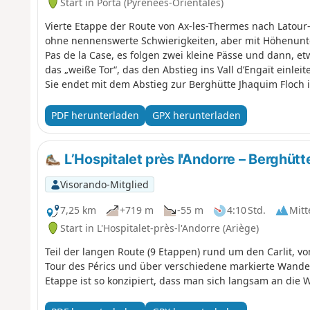
Start in Porta (Pyrénées-Orientales)
Vierte Etappe der Route von Ax-les-Thermes nach Latou
ohne nennenswerte Schwierigkeiten, aber mit Höhenunt
Pas de la Case, es folgen zwei kleine Pässe und dann, etw
das „weiße Tor“, das den Abstieg ins Vall d’Engaït einleite
Sie endet mit dem Abstieg zur Berghütte Jhaquim Floch i
ist, aber dennoch einen sicheren Unterschlupf bietet.
PDF herunterladen
GPX herunterladen
L’Hospitalet près l'Andorre – Berghüt
Visorando-Mitglied
7,25 km
+719 m
-55 m
4:10 Std.
Mitt
Start in L'Hospitalet-près-l'Andorre (Ariège)
Teil der langen Route (9 Etappen) rund um den Carlit, v
Tour des Pérics und über verschiedene markierte Wand
Etappe ist so konzipiert, dass man sich langsam an di