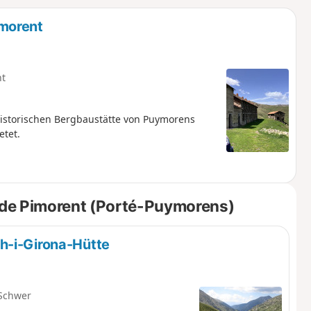
u
n
morent
m
ht
historischen Bergbaustätte von Puymorens
etet.
 de Pimorent (Porté-Puymorens)
h-i-Girona-Hütte
Schwer