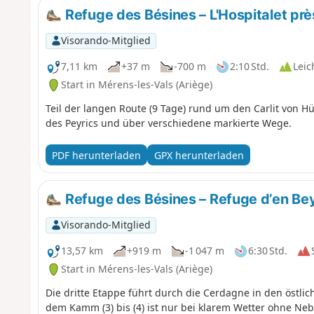
Refuge des Bésines – L'Hospitalet prè
Visorando-Mitglied
7,11 km
+37 m
-700 m
2:10 Std.
Leic
Start in Mérens-les-Vals (Ariège)
Teil der langen Route (9 Tage) rund um den Carlit von H
des Peyrics und über verschiedene markierte Wege.
PDF herunterladen
GPX herunterladen
Refuge des Bésines – Refuge d’en Be
Visorando-Mitglied
13,57 km
+919 m
-1 047 m
6:30 Std.
Start in Mérens-les-Vals (Ariège)
Die dritte Etappe führt durch die Cerdagne in den östl
dem Kamm (3) bis (4) ist nur bei klarem Wetter ohne Neb