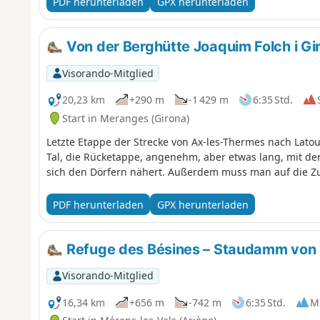
PDF herunterladen
GPX herunterladen
Von der Berghütte Joaquim Folch i Gi
Visorando-Mitglied
20,23 km
+290 m
-1 429 m
6:35 Std.
Start in Meranges (Girona)
Letzte Etappe der Strecke von Ax-les-Thermes nach Latou
Tal, die Rücketappe, angenehm, aber etwas lang, mit de
sich den Dörfern nähert. Außerdem muss man auf die Z
PDF herunterladen
GPX herunterladen
Refuge des Bésines – Staudamm von 
Visorando-Mitglied
16,34 km
+656 m
-742 m
6:35 Std.
Mi