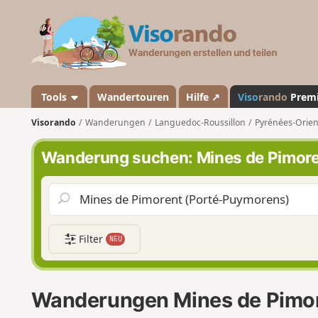
V
i
s
o
r
a
Tools
Wandertouren
Hilfe ↗
Viso
rando
Prem
n
Visorando
Wanderungen
Languedoc-Roussillon
Pyrénées-Orien
d
o
Wanderung suchen: Mines de Pimor
Filter
NEU
Wanderungen Mines de Pimor