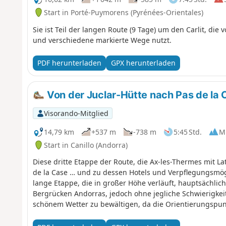
Start in Porté-Puymorens (Pyrénées-Orientales)
Sie ist Teil der langen Route (9 Tage) um den Carlit, die
und verschiedene markierte Wege nutzt.
PDF herunterladen
GPX herunterladen
Von der Juclar-Hütte nach Pas de la 
Visorando-Mitglied
14,79 km
+537 m
-738 m
5:45 Std.
Mi
Start in Canillo (Andorra)
Diese dritte Etappe der Route, die Ax-les-Thermes mit La
de la Case … und zu dessen Hotels und Verpflegungsmögli
lange Etappe, die in großer Höhe verläuft, hauptsächli
Bergrücken Andorras, jedoch ohne jegliche Schwierigkeit
schönem Wetter zu bewältigen, da die Orientierungspunk
wenn Nebel aufzieht.