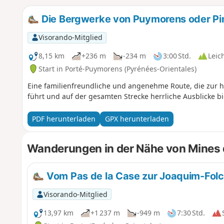
Die Bergwerke von Puymorens oder Pi
Visorando-Mitglied
8,15 km
+236 m
-234 m
3:00 Std.
Leic
Start in Porté-Puymorens (Pyrénées-Orientales)
Eine familienfreundliche und angenehme Route, die zur 
führt und auf der gesamten Strecke herrliche Ausblicke bi
PDF herunterladen
GPX herunterladen
Wanderungen in der Nähe von Mines
Vom Pas de la Case zur Joaquim-Folc
Visorando-Mitglied
13,97 km
+1 237 m
-949 m
7:30 Std.