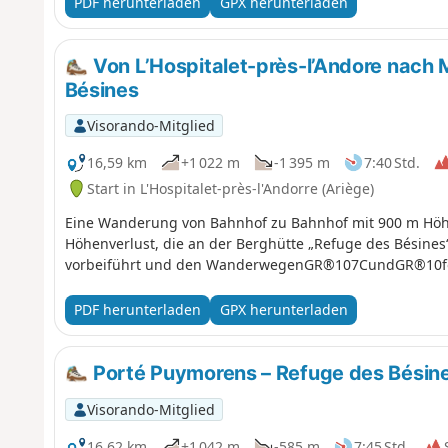
PDF herunterladen
GPX herunterladen
Von L’Hospitalet-près-l’Andore nach M
Bésines
Visorando-Mitglied
16,59 km
+1 022 m
-1 395 m
7:40 Std.
Start in L'Hospitalet-près-l'Andorre (Ariège)
Eine Wanderung von Bahnhof zu Bahnhof mit 900 m Höh
Höhenverlust, die an der Berghütte „Refuge des Bésines“
vorbeiführt und den WanderwegenGR®107CundGR®10fo
PDF herunterladen
GPX herunterladen
Porté Puymorens – Refuge des Bésin
Visorando-Mitglied
16,62 km
+1 042 m
-585 m
7:45 Std.