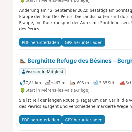
Start in Mérens-les-Vals (Ariège)
Änderung am 12. September 2022: bestätigt am Sonntag, 
Etappe der Tour Des Pérics. Die Landschaften sind dur
Etappe, mit Rücktransport der Autos mit Shuttlebussen. 
des Pérics.
PDF herunterladen
GPX herunterladen
Berghütte Refuge des Bésines – Berg
Visorando-Mitglied
7,81 km
+467 m
-603 m
3:35 Std.
Sc
Start in Mérens-les-Vals (Ariège)
Sie ist Teil der langen Route (9 Tage) um den Carlit, die 
des Peyrics ausgeht und verschiedene markierte Wege n
PDF herunterladen
GPX herunterladen