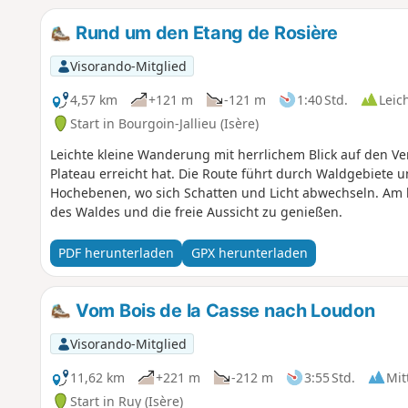
Rund um den Etang de Rosière
Visorando-Mitglied
4,57 km
+121 m
-121 m
1:40 Std.
Leic
Start in Bourgoin-Jallieu (Isère)
Leichte kleine Wanderung mit herrlichem Blick auf den V
Plateau erreicht hat. Die Route führt durch Waldgebiete u
Hochebenen, wo sich Schatten und Licht abwechseln. Am 
des Waldes und die freie Aussicht zu genießen.
PDF herunterladen
GPX herunterladen
Vom Bois de la Casse nach Loudon
Visorando-Mitglied
11,62 km
+221 m
-212 m
3:55 Std.
Mit
Start in Ruy (Isère)