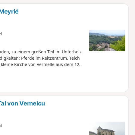
u
n
 Meyrié
m
el
n, zu einem großen Teil im Unterholz.
igkeiten: Pferde im Reitzentrum, Teich
 kleine Kirche von Vermelle aus dem 12.
al von Verneicu
ht