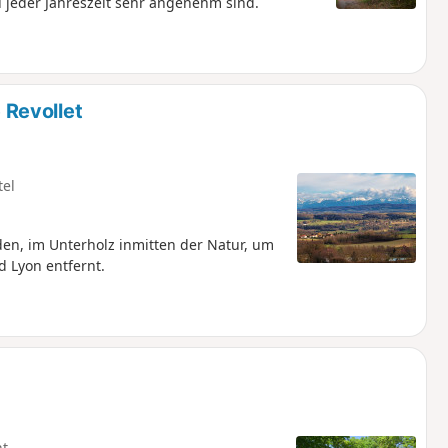
 jeder Jahreszeit sehr angenehm sind.
Revollet
tel
en, im Unterholz inmitten der Natur, um
d Lyon entfernt.
ht