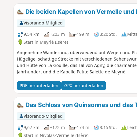
Die beiden Kapellen von Vermelle und
Visorando-Mitglied
9,54 km
+203 m
-199 m
3:20 Std.
Mitt
Start in Meyrié (Isère)
Angenehme Wanderung, überwiegend auf Wegen und Pfade
Hügelige, schattige Strecke mit verschiedenen Sehenswürd
und Hütte von La Gouille, das Tal von Agny, die charmante
Jahrhundert und die Kapelle Petite Salette de Meyrié.
PDF herunterladen
GPX herunterladen
Das Schloss von Quinsonnas und das T
Visorando-Mitglied
9,67 km
+172 m
-174 m
3:15 Std.
Leic
Start in Nivolas-Vermelle (Isère)