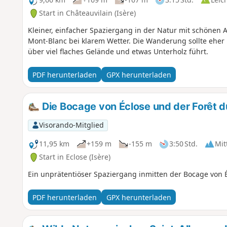
Start in Châteauvilain (Isère)
Kleiner, einfacher Spaziergang in der Natur mit schönen 
Mont-Blanc bei klarem Wetter. Die Wanderung sollte ehe
über viel flaches Gelände und etwas Unterholz führt.
PDF herunterladen
GPX herunterladen
Die Bocage von Éclose und der Forêt d
Visorando-Mitglied
11,95 km
+159 m
-155 m
3:50 Std.
Mit
Start in Eclose (Isère)
Ein unprätentiöser Spaziergang inmitten der Bocage von É
PDF herunterladen
GPX herunterladen