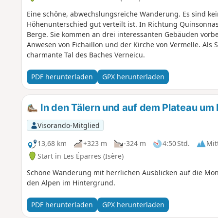
Eine schöne, abwechslungsreiche Wanderung. Es sind kein
Höhenunterschied gut verteilt ist. In Richtung Quinsonnas
Berge. Sie kommen an drei interessanten Gebäuden vorb
Anwesen von Fichaillon und der Kirche von Vermelle. Al
charmante Tal des Baches Verneicu.
PDF herunterladen
GPX herunterladen
In den Tälern und auf dem Plateau um 
Visorando-Mitglied
13,68 km
+323 m
-324 m
4:50 Std.
Mit
Start in Les Éparres (Isère)
Schöne Wanderung mit herrlichen Ausblicken auf die Mont
den Alpen im Hintergrund.
PDF herunterladen
GPX herunterladen