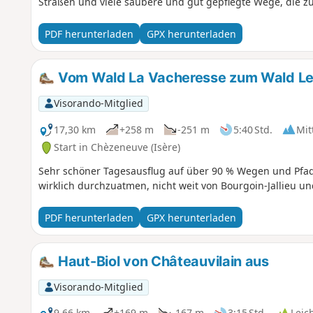
Straßen und viele saubere und gut gepflegte Wege, die zu
PDF herunterladen
GPX herunterladen
Vom Wald La Vacheresse zum Wald Le 
Visorando-Mitglied
17,30 km
+258 m
-251 m
5:40 Std.
Mit
Start in Chèzeneuve (Isère)
Sehr schöner Tagesausflug auf über 90 % Wegen und Pfad
wirklich durchzuatmen, nicht weit von Bourgoin-Jallieu un
PDF herunterladen
GPX herunterladen
Haut-Biol von Châteauvilain aus
Visorando-Mitglied
9,66 km
+169 m
-167 m
3:15 Std.
Leic