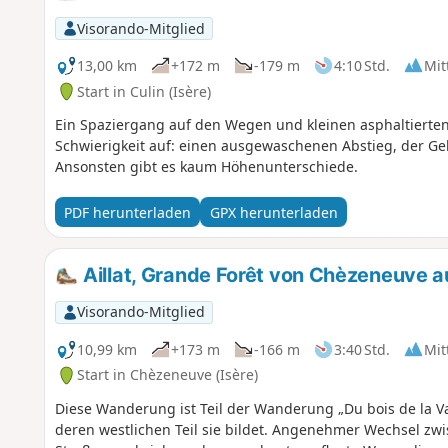
Visorando-Mitglied
13,00 km
+172 m
-179 m
4:10 Std.
Mit
Start in Culin (Isère)
Ein Spaziergang auf den Wegen und kleinen asphaltierten 
Schwierigkeit auf: einen ausgewaschenen Abstieg, der G
Ansonsten gibt es kaum Höhenunterschiede.
PDF herunterladen
GPX herunterladen
Aillat, Grande Forêt von Chèzeneuve a
Visorando-Mitglied
10,99 km
+173 m
-166 m
3:40 Std.
Mit
Start in Chèzeneuve (Isère)
Diese Wanderung ist Teil der Wanderung „Du bois de la Vac
deren westlichen Teil sie bildet. Angenehmer Wechsel zw