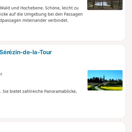
ald und Hochebene. Schöne, leicht zu
licke auf die Umgebung bei den Passagen
ldpassagen miteinander verbindet.
Sérézin-de-la-Tour
ht
Sie bietet zahlreiche Panoramablicke,