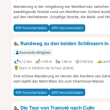
Wanderung in der Umgebung von Montbernier, zwischen W
bewältigende Strecke rund um Montbernier. Schöne Ausb
auf den Hochebenen. Schattige Strecke, die Wald- und Fe
PDF herunterladen
GPX herunterladen
Rundweg zu den beiden Schlössern in 
Visorando-Mitglied
9,12 km
+149 m
-148 m
3:00 Std.
Leic
Start in Sérézin-de-la-Tour (Isère)
Eine schöne Wanderung im Herzen des Nordens von Isère. 
vom Gipfel des Mont Blanc bis zum Chartreuse-Massiv.
PDF herunterladen
GPX herunterladen
Die Tour von Tramolé nach Culin