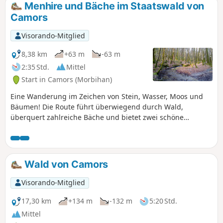
Menhire und Bäche im Staatswald von
Camors
Visorando-Mitglied
8,38 km
+63 m
-63 m
2:35 Std.
Mittel
Start in Camors (Morbihan)
Eine Wanderung im Zeichen von Stein, Wasser, Moos und
Bäumen! Die Route führt überwiegend durch Wald,
überquert zahlreiche Bäche und bietet zwei schöne
Menhire sowie die Überreste eines Dolmens zu sehen.
Wald von Camors
Visorando-Mitglied
17,30 km
+134 m
-132 m
5:20 Std.
Mittel