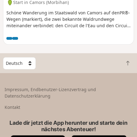
Start in Camors (Morbihan)
Schöne Wanderung im Staatswald von Camors auf denPR®-
Wegen (markiert), die zwei bekannte Waldrundwege
miteinander verbindet: den Circuit de l'Eau und den Circuit
de l'Étoile. Da sie fast immer im Schatten der Bäume
verläuft, ist sie ideal bei großer Hitze. Genießen Sie die
vielen kleinen Gewässer, Bäche, Brunnen und Menhire, die
dieses schöne Tal der Korrigans schmücken!
W
Z
ä
u
h
r
l
ü
e
Impressum, Endbenutzer-Lizenzvertrag und
c
e
Datenschutzerklärung
k
i
n
n
Kontakt
a
L
c
a
Lade dir jetzt die App herunter und starte dein
h
n
nächstes Abenteuer!
o
d
b