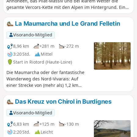
Annonéen, das Pilat-Massiv und bei klarem Wetter die
gesamte Vercors-Kette mit den Alpen im Hintergrund. Eine
große Portion frische Luft im Wald von Taillard.
La Maumarcha und Le Grand Felletin
Visorando-Mitglied
8,96 km
+281 m
-272 m
3:20 Std.
Mittel
Start in Riotord (Haute-Loire)
Die Maumarcha oder der fantastische
Wanderweg des Nord-Vivarais: Auf
einer Strecke von (mehr als) 1,2 km
begegnen Sie hinter einem Baum oder
einem Felsen seltsamen Gestalten...
Das Kreuz von Chirol in Burdignes
Lassen Sie Ihrer Fantasie freien Lauf
und lassen Sie sich von den Launen der
Visorando-Mitglied
Natur überraschen... Anschließend
kehren Sie über den Grand Felletin
6,83 km
+125 m
-130 m
zurück, von wo aus man den Alten
2:20 Std.
Leicht
zufolge im Morgengrauen die drei