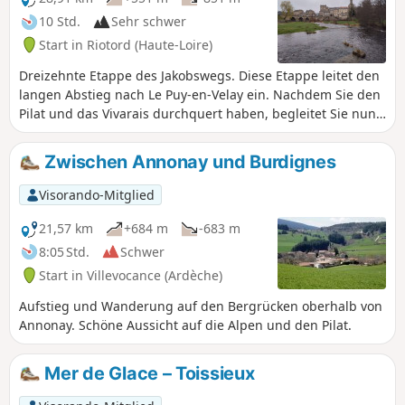
10 Std.
Sehr schwer
Start in Riotord (Haute-Loire)
Dreizehnte Etappe des Jakobswegs. Diese Etappe leitet den
langen Abstieg nach Le Puy-en-Velay ein. Nachdem Sie den
Pilat und das Vivarais durchquert haben, begleitet Sie nun
das Velay auf den nächsten Etappen. Diese etwas mehr als
25 km lange Strecke ist eine Hommage an die Natur, sowohl
Zwischen Annonay und Burdignes
was die Atmosphäre als auch die Landschaften betrifft.
Visorando-Mitglied
21,57 km
+684 m
-683 m
8:05 Std.
Schwer
Start in Villevocance (Ardèche)
Aufstieg und Wanderung auf den Bergrücken oberhalb von
Annonay. Schöne Aussicht auf die Alpen und den Pilat.
Mer de Glace – Toissieux