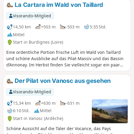
La Cartara im Wald von Taillard
Visorando-Mitglied
14,50 km
+503 m
-503 m
5:35 Std.
Mittel
Start in Burdignes (Loire)
Eine ordentliche Portion frische Luft im Wald von Taillard
und schöne Ausblicke auf das Pilat-Massiv und das Bassin
d’Annonay. Im Herbst finden Sie vielleicht sogar ein paar
Steinpilze!
Der Pilat von Vanosc aus gesehen
Visorando-Mitglied
15,34 km
+630 m
-631 m
6:10 Std.
Mittel
Start in Vanosc (Ardèche)
Schöne Aussicht auf die Täler der Vocance, das Pays