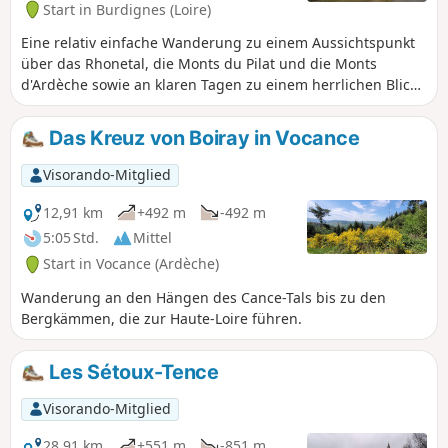
Start in Burdignes (Loire)
Sonnen sehen kann, wenn sich diese
auf dem Mont Blanc spiegeln.
Eine relativ einfache Wanderung zu einem Aussichtspunkt
über das Rhonetal, die Monts du Pilat und die Monts
d'Ardèche sowie an klaren Tagen zu einem herrlichen Blick
auf die Alpenkette.
Das Kreuz von Boiray in Vocance
Visorando-Mitglied
12,91 km
+492 m
-492 m
5:05 Std.
Mittel
Start in Vocance (Ardèche)
Wanderung an den Hängen des Cance-Tals bis zu den
Bergkämmen, die zur Haute-Loire führen.
Les Sétoux-Tence
Visorando-Mitglied
28,91 km
+551 m
-851 m