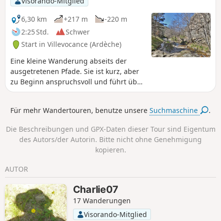
Visorando-Mitglied
6,30 km
+217 m
-220 m
2:25 Std.
Schwer
Start in Villevocance (Ardèche)
Eine kleine Wanderung abseits der
ausgetretenen Pfade. Sie ist kurz, aber
zu Beginn anspruchsvoll und führt über
fast vergessene Wege, darunter einen
Felsvorsprung.
Für mehr Wandertouren, benutze unsere
Suchmaschine
.
Die Beschreibungen und GPX-Daten dieser Tour sind Eigentum
des Autors/der Autorin. Bitte nicht ohne Genehmigung
kopieren.
AUTOR
Charlie07
17 Wanderungen
Visorando-Mitglied