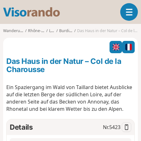
V
T
i
o
s
g
o
Wanderungen
Rhône-Alpes
Loire
Burdignes
Das Haus in der Natur – Col de la Charousse
g
r
l
a
e
n
n
d
Das Haus in der Natur – Col de la
a
o
v
Charousse
i
g
Ein Spaziergang im Wald von Taillard bietet Ausblicke
a
auf die letzten Berge der südlichen Loire, auf der
t
i
anderen Seite auf das Becken von Annonay, das
o
Rhonetal und bei klarem Wetter bis zu den Alpen.
n
Details
Nr.
5423