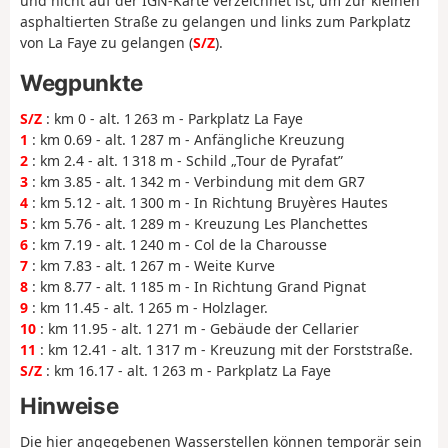
und nicht auf der IGN-Karte verzeichnet ist, um zur kleinen
asphaltierten Straße zu gelangen und links zum Parkplatz
von La Faye zu gelangen (
S/Z
).
Wegpunkte
S/Z
: km 0 - alt. 1 263 m - Parkplatz La Faye
1
: km 0.69 - alt. 1 287 m - Anfängliche Kreuzung
2
: km 2.4 - alt. 1 318 m - Schild „Tour de Pyrafat”
3
: km 3.85 - alt. 1 342 m - Verbindung mit dem GR7
4
: km 5.12 - alt. 1 300 m - In Richtung Bruyères Hautes
5
: km 5.76 - alt. 1 289 m - Kreuzung Les Planchettes
6
: km 7.19 - alt. 1 240 m - Col de la Charousse
7
: km 7.83 - alt. 1 267 m - Weite Kurve
8
: km 8.77 - alt. 1 185 m - In Richtung Grand Pignat
9
: km 11.45 - alt. 1 265 m - Holzlager.
10
: km 11.95 - alt. 1 271 m - Gebäude der Cellarier
11
: km 12.41 - alt. 1 317 m - Kreuzung mit der Forststraße.
S/Z
: km 16.17 - alt. 1 263 m - Parkplatz La Faye
Hinweise
Die hier angegebenen Wasserstellen können temporär sein