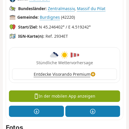
Bundesländer:
Zentralmassiv
,
Massif du Pilat
Gemeinde:
Burdignes
(42220)
Start/Ziel:
N 45.246402° / E 4.519242°
IGN-Karte(n):
Ref. 2934ET
Stündliche Wettervorhersage
Entdecke Visorando Premium
In der mobilen App anzeigen
Fotos