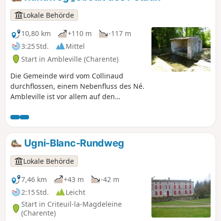
Lokale Behörde
10,80 km
+110 m
-117 m
3:25 Std.
Mittel
Start in Ambleville (Charente)
Die Gemeinde wird vom Collinaud
durchflossen, einem Nebenfluss des Né.
Ambleville ist vor allem auf den
Weinbau ausgerichtet, verfügt aber
auch über fruchtbares
Getreideanbaugebiet.
Ugni-Blanc-Rundweg
Lokale Behörde
7,46 km
+43 m
-42 m
2:15 Std.
Leicht
Start in Criteuil-la-Magdeleine
(Charente)