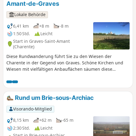
Amant-de-Graves
Lokale Behörde
6,41 km
+8 m
-8 m
1:50 Std.
Leicht
Start in Graves-Saint-Amant
(Charente)
Diese Rundwanderung führt Sie zu den Wiesen der
Charente in der Gegend von Graves. Schöne Kirchen und
Wiesen mit vielfältigen Anbauflächen säumen diese
reizvolle Wanderung.
Rund um Brie-sous-Archiac
Visorando-Mitglied
8,15 km
+62 m
-65 m
2:30 Std.
Leicht
Start in Brie-sous-Archiac