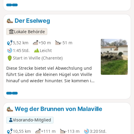
Cognac liegt, allgegenwärtig sind. Fast
alle Winzer von Bouteville sind auch
„Schnapsbrenner“.
Der Eselweg
Lokale Behörde
5,52 km
+50 m
-51 m
1:45 Std.
Leicht
Start in Viville (Charente)
Diese Strecke bietet viel Abwechslung und
führt Sie über die kleinen Hügel von Viville
hinauf und wieder hinunter. Sie kommen in
der Nähe der alten Windmühle sowie an
einer alten Mühle am Né vorbei.
Weg der Brunnen von Malaville
Visorando-Mitglied
10,55 km
+111 m
-113 m
3:20 Std.