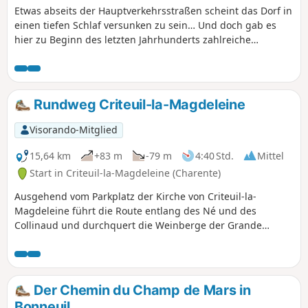
Etwas abseits der Hauptverkehrsstraßen scheint das Dorf in
einen tiefen Schlaf versunken zu sein… Und doch gab es
hier zu Beginn des letzten Jahrhunderts zahlreiche
Geschäfte und Handwerksbetriebe, die dem Ort in der
Umgebung zu Ansehen verhalfen. Criteuil-la-Magdeleine
besticht durch große Häuser, sogenannte „Logis“, und etwa
zehn Mühlen (die heute nicht mehr in Betrieb sind), die am
Rundweg Criteuil-la-Magdeleine
Fluss „Né“ liegen. Einige davon sind vom Wanderweg aus
zu sehen.
Visorando-Mitglied
15,64 km
+83 m
-79 m
4:40 Std.
Mittel
Start in Criteuil-la-Magdeleine (Charente)
Ausgehend vom Parkplatz der Kirche von Criteuil-la-
Magdeleine führt die Route entlang des Né und des
Collinaud und durchquert die Weinberge der Grande
Champagne. Sehenswürdigkeiten entlang der Strecke sind:
die Kirche Saint-Macrin - Saint Jean Baptiste, die Kapelle La
Magdeleine, die schönen Weingüter, das Waschhaus, die
Trinkwasserpumpstation, die Überreste einer Wasser- und
Der Chemin du Champ de Mars in
Windmühle sowie verschiedene Aussichtspunkte.
Bonneuil