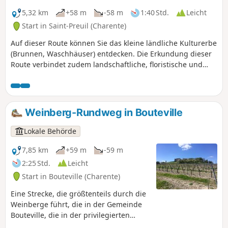
5,32 km
+58 m
-58 m
1:40 Std.
Leicht
Start in Saint-Preuil (Charente)
Auf dieser Route können Sie das kleine ländliche Kulturerbe
(Brunnen, Waschhäuser) entdecken. Die Erkundung dieser
Route verbindet zudem landschaftliche, floristische und
faunistische Reize.
Weinberg-Rundweg in Bouteville
Lokale Behörde
7,85 km
+59 m
-59 m
2:25 Std.
Leicht
Start in Bouteville (Charente)
Eine Strecke, die größtenteils durch die
Weinberge führt, die in der Gemeinde
Bouteville, die in der privilegierten
Region Grande Champagne des Pays de