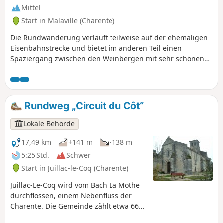
Mittel
Start in Malaville (Charente)
Die Rundwanderung verläuft teilweise auf der ehemaligen
Eisenbahnstrecke und bietet im anderen Teil einen
Spaziergang zwischen den Weinbergen mit sehr schönen
Aussichtspunkten.
Rundweg „Circuit du Côt“
Lokale Behörde
17,49 km
+141 m
-138 m
5:25 Std.
Schwer
Start in Juillac-le-Coq (Charente)
Juillac-Le-Coq wird vom Bach La Mothe
durchflossen, einem Nebenfluss der
Charente. Die Gemeinde zählt etwa 667
Einwohner. Der Weinbau ist ihre