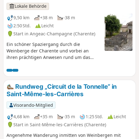
Lokale Behörde
9,50 km
+38 m
-38 m
2:50 Std.
Leicht
Start in Angeac-Champagne (Charente)
Ein schöner Spaziergang durch die
Weinberge der Charente und vorbei an
ihren prächtigen Anwesen rund um das
schöne Dorf Roissac. Angeac-Champagne
zählt zahlreiche prächtige Häuser im Stil der
Charente, die von dem wirtschaftlichen
Reichtum zeugen, der mit dem lokalen
Rundweg „Circuit de la Tonnelle“ in
Produkt, seiner Hauptwirtschaftsquelle,
Saint-Même-les-Carrières
verbunden ist. Der Eingang zu den Anwesen
ist durch einen Vorbau oder ein Tor
Visorando-Mitglied
gekennzeichnet: Es gibt nicht weniger als
fünfzig davon! Sie sind einzigartig und ein
4,68 km
+35 m
-35 m
1:25 Std.
Leicht
wesentlicher Bestandteil unseres lokalen
Start in Saint-Même-les-Carrières (Charente)
Kulturerbes. Im Dorf Roissac verschönern
Angenehme Wanderung inmitten von Weinbergen mit
sie die Hauptstraße.