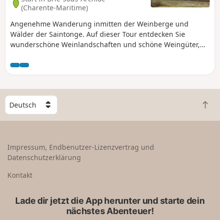
(Charente-Maritime)
Angenehme Wanderung inmitten der Weinberge und
Wälder der Saintonge. Auf dieser Tour entdecken Sie
wunderschöne Weinlandschaften und schöne Weingüter,
die oft mit Außentanks für die Herstellung von Pineau und
Cognac ausgestattet sind.
W
Z
ä
u
h
r
l
ü
e
Impressum, Endbenutzer-Lizenzvertrag und
c
e
Datenschutzerklärung
k
i
n
n
Kontakt
a
L
c
a
Lade dir jetzt die App herunter und starte dein
h
n
nächstes Abenteuer!
o
d