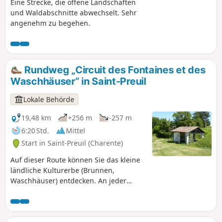
Eine Strecke, die offene Landschaften
und Waldabschnitte abwechselt. Sehr
angenehm zu begehen.
Rundweg „Circuit des Fontaines et des
Waschhäuser” in Saint-Preuil
Lokale Behörde
19,48 km
+256 m
-257 m
6:20 Std.
Mittel
Start in Saint-Preuil (Charente)
Auf dieser Route können Sie das kleine
ländliche Kulturerbe (Brunnen,
Waschhäuser) entdecken. An jeder
Wasserstelle finden Sie eine historische
und/oder anekdotische Beschreibung.
Diese Route umfasst auch das