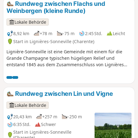
Rundweg zwischen Flachs und
Weinbergen (kleine Runde)
Lokale Behörde
8,92 km
+78 m
-75 m
2:45 Std.
Leicht
Start in Lignières-Sonneville (Charente)
Lignière-Sonneville ist eine Gemeinde mit einem für die
Grande Champagne typischen hügeligen Relief und
entstand 1845 aus dem Zusammenschluss von Lignières
und Sonneville. Eingebettet im Herzen der Grande
Champagne zählt sie 613 Einwohner.
Rundweg zwischen Lin und Vigne
Lokale Behörde
20,43 km
+257 m
-250 m
6:35 Std.
Schwer
Start in Lignières-Sonneville
(Charente)