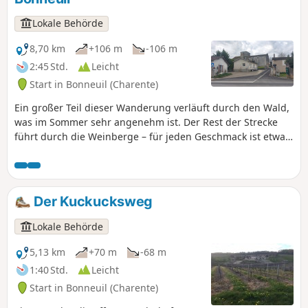
Lokale Behörde
8,70 km
+106 m
-106 m
2:45 Std.
Leicht
Start in Bonneuil (Charente)
Ein großer Teil dieser Wanderung verläuft durch den Wald,
was im Sommer sehr angenehm ist. Der Rest der Strecke
führt durch die Weinberge – für jeden Geschmack ist etwas
dabei.
Der Kuckucksweg
Lokale Behörde
5,13 km
+70 m
-68 m
1:40 Std.
Leicht
Start in Bonneuil (Charente)