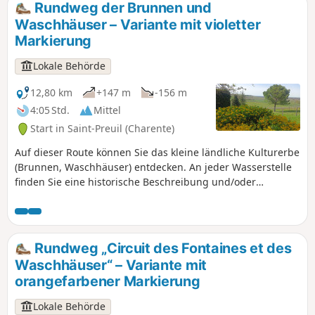
architektonische und historische Erbe
Rundweg der Brunnen und
(die Kirche Saint-Projet aus dem 13.
Waschhäuser – Variante mit violetter
Jahrhundert, die Place Jacquaire, die
Markierung
protestantische Stele, das Schloss von
Ségeville und die verstreuten Weiler der
Lokale Behörde
Gemeinde). Die Entdeckung dieser
Route verbindet auch die Vorzüge der
12,80 km
+147 m
-156 m
Landschaft, der Flora und der Fauna.
4:05 Std.
Mittel
Start in Saint-Preuil (Charente)
Auf dieser Route können Sie das kleine ländliche Kulturerbe
(Brunnen, Waschhäuser) entdecken. An jeder Wasserstelle
finden Sie eine historische Beschreibung und/oder
Anekdoten. Diese Route umfasst auch das architektonische
und historische Erbe (die Kirche Saint-Projet aus dem 13.
Jahrhundert, die Place Jacquaire, das Schloss von Ségeville
und die verstreuten Weiler der Gemeinde). Die Erkundung
Rundweg „Circuit des Fontaines et des
dieser Route verbindet zudem landschaftliche, floristische
Waschhäuser“ – Variante mit
und faunistische Reize.
orangefarbener Markierung
Lokale Behörde