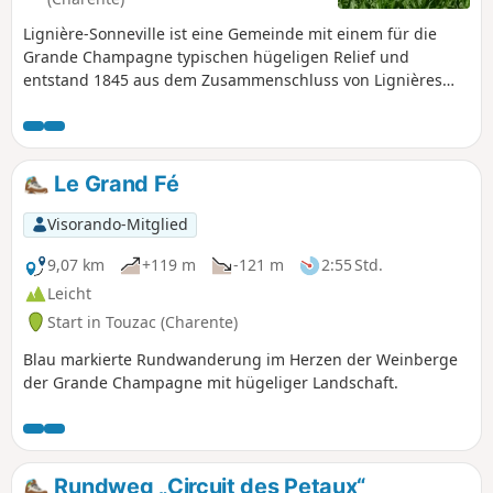
Lignière-Sonneville ist eine Gemeinde mit einem für die
Grande Champagne typischen hügeligen Relief und
entstand 1845 aus dem Zusammenschluss von Lignières
und Sonneville. Eingebettet im Herzen der Grande
Champagne zählt sie 613 Einwohner.
Le Grand Fé
Visorando-Mitglied
9,07 km
+119 m
-121 m
2:55 Std.
Leicht
Start in Touzac (Charente)
Blau markierte Rundwanderung im Herzen der Weinberge
der Grande Champagne mit hügeliger Landschaft.
Rundweg „Circuit des Petaux“