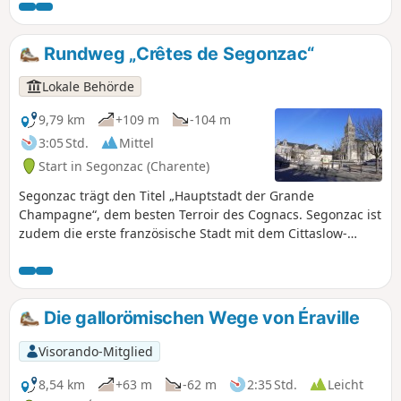
Haupteinnahmequelle.
Rundweg „Crêtes de Segonzac“
Lokale Behörde
9,79 km
+109 m
-104 m
3:05 Std.
Mittel
Start in Segonzac (Charente)
Segonzac trägt den Titel „Hauptstadt der Grande
Champagne“, dem besten Terroir des Cognacs. Segonzac ist
zudem die erste französische Stadt mit dem Cittaslow-
Label: eine Gemeinde, in der es sich gut leben lässt, die
Städte auszeichnet, denen Umwelt und Lebensqualität am
Herzen liegen.
Die gallorömischen Wege von Éraville
Visorando-Mitglied
8,54 km
+63 m
-62 m
2:35 Std.
Leicht