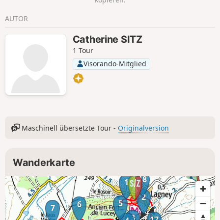
AUTOR
Catherine SITZ
1 Tour
Visorando-Mitglied
Maschinell übersetzte Tour -
Originalversion
Wanderkarte
18
1
2
5
6
7
3
17