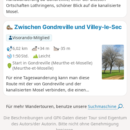
Ortschaften Lothringens, schöner Blick auf die kanalisierte
Mosel.
Zwischen Gondreville und Villey-le-Sec
Visorando-Mitglied
6,02 km
+34 m
-35 m
1:50 Std.
Leicht
Start in Gondreville (Meurthe-et-Moselle)
(Meurthe-et-Moselle)
Für eine Tageswanderung kann man diese
Route mit der von Gondreville und der
kanalisierten Mosel verbinden, die einen
schönen Blick auf Villey-le-Sec und die Berge
rund um Toul bietet.
Für mehr Wandertouren, benutze unsere
Suchmaschine
.
Die Beschreibungen und GPX-Daten dieser Tour sind Eigentum
des Autors/der Autorin. Bitte nicht ohne Genehmigung
kopieren.