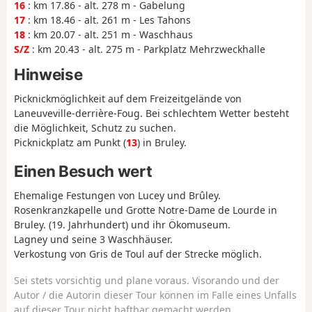
16
: km 17.86 - alt. 278 m - Gabelung
17
: km 18.46 - alt. 261 m - Les Tahons
18
: km 20.07 - alt. 251 m - Waschhaus
S/Z
: km 20.43 - alt. 275 m - Parkplatz Mehrzweckhalle
Hinweise
Picknickmöglichkeit auf dem Freizeitgelände von
Laneuveville-derrière-Foug. Bei schlechtem Wetter besteht
die Möglichkeit, Schutz zu suchen.
Picknickplatz am Punkt (
13
) in Bruley.
Einen Besuch wert
Ehemalige Festungen von Lucey und Brûley.
Rosenkranzkapelle und Grotte Notre-Dame de Lourde in
Bruley. (19. Jahrhundert) und ihr Ökomuseum.
Lagney und seine 3 Waschhäuser.
Verkostung von Gris de Toul auf der Strecke möglich.
Sei stets vorsichtig und plane voraus. Visorando und der
Autor / die Autorin dieser Tour können im Falle eines Unfalls
auf dieser Tour nicht haftbar gemacht werden.