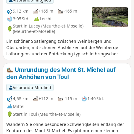
9,12 km
+165 m
-165 m
3:05 Std.
Leicht
Start in Lucey (Meurthe-et-Moselle)
(Meurthe-et-Moselle)
Ein schöner Spaziergang zwischen Weinbergen und
Obstgärten, mit schönen Ausblicken auf die Weinberge
Lothringens und der Entdeckung typisch lothringischer
Dörfer und ihrer Besonderheiten. Keine besonderen
Schwierigkeiten, Wegführung auf guten Wegen In dieser
Umrundung des Mont St. Michel auf
Region gibt es zahlreiche Wanderwege und Markierungen,
den Anhöhen von Toul
diese Route folgt keiner bestimmten Markierung. Es ist
daher ratsam, sich genau an die Beschreibung und die
Visorando-Mitglied
Karte oder die GPS-Route zu halten.
4,68 km
+112 m
-115 m
1:40 Std.
Mittel
Start in Toul (Meurthe-et-Moselle)
Wandern Sie ohne besondere Schwierigkeiten entlang der
Konturen des Mont St-Michel. Es gibt nur einen kleinen