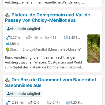
Aufstieg... eine familienfreundliche Wanderung.
Anmerkung des Moderators vom 20.07.2021: Der Parkplatz
am Start dieser Wanderung scheint schwer zu finden zu
Plateau de Domgermain und Val-de-
sein (seit 2012 nicht mehr vorhanden?). Vorschlag: Parken
Passey von Choloy-Ménillot aus
Sie in der Nähe von (5), in der Nähe des Sportplatzes?
Visorando-Mitglied
8,27 km
+146 m
-139 m
2:45 Std.
Mittel
Start in Choloy-Ménillot (Meurthe-et-Moselle)
Rundwanderung, die mit einem recht langen
Aufstieg zwischen Wiesen, Obstgärten und Wald
zum Gipfel des Plateau de Domgermain beginnt.
Sie durchqueren eine Wiese, die als Natura-2000-
Gebiet ausgewiesen ist, folgen einem Weg am
Der Bois de Grammont vom Bauernhof
Hang, auf dem Sie Überreste von
Savonnières aus
Befestigungsanlagen aus dem Jahr 1876 sehen
können, und steigen dann hinab ins Val de Passey
Visorando-Mitglied
mit einem Abstecher zum Ort „Sept Sources“ (wo
Sie Ihren Durst mit Quellwasser aus dem Wald
12,98 km
+245 m
-247 m
4:25 Std.