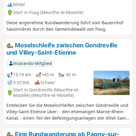
stillen können) und seinen Teichen.
Mittel
Start in Foug (Meurthe-et-Moselle)
Diese angenehme Rundwanderung führt vom Bauernhof
Savonnières durch den Gemeindewald von Foug.
Moselschleife zwischen Gondreville
und Villey-Saint-Etienne
Visorando-Mitglied
19,19 km
+45 m
-45 m
5:35 Std.
Schwer
Start in Gondreville (Meurthe-et-
Moselle) (Meurthe-et-Moselle)
Entdecken Sie die Moselschleifen zwischen Gondreville und
Villey-Saint-Etienne über: - den ehemaligen Marne-Rhein-
Kanal, - einen Teil der Befestigungsanlagen von Villet-Saint-
Etienne: den Unterstand Nr. 1, die Batterie „Le Mordant“,
das Werk „Bas du Chêne“ und das Werk „Est du Vieux
Eine Rundwanderung ab Pagny-sur-