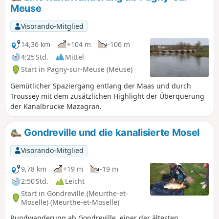
Canton“, - einen Kalvarienberg mit einer Orientierungstafel
Meuse
oberhalb von Villey-Saint-Etienne, - die Überführungen
über den Terrouin, Rückweg entlang der Mosel, am
Visorando-Mitglied
Großschiffkanal und an der Schleuse von Fontenoy vorbei.
14,36 km
+104 m
-106 m
4:25 Std.
Mittel
Start in Pagny-sur-Meuse (Meuse)
Gemütlicher Spaziergang entlang der Maas und durch
Troussey mit dem zusätzlichen Highlight der Überquerung
der Kanalbrücke Mazagran.
Gondreville und die kanalisierte Mosel
Visorando-Mitglied
9,78 km
+19 m
-19 m
2:50 Std.
Leicht
Start in Gondreville (Meurthe-et-
Moselle) (Meurthe-et-Moselle)
Rundwanderung ab Gondreville, einer der ältesten