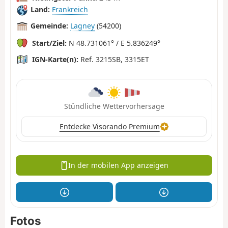
Land:
Frankreich
Gemeinde:
Lagney
(54200)
Start/Ziel:
N 48.731061° / E 5.836249°
IGN-Karte(n):
Ref. 3215SB, 3315ET
Stündliche Wettervorhersage
Entdecke Visorando Premium
In der mobilen App anzeigen
Fotos