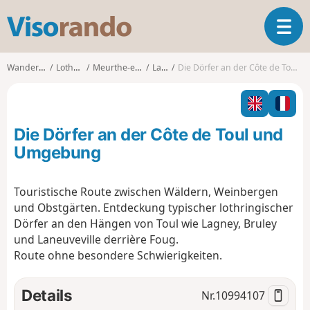
V
T
i
o
s
g
o
Wanderungen
Lothringen
Meurthe-et-Moselle
Lagney
Die Dörfer an der Côte de Toul und Umgebung
g
r
l
a
e
n
n
d
Die Dörfer an der Côte de Toul und
a
o
v
Umgebung
i
g
Touristische Route zwischen Wäldern, Weinbergen
a
und Obstgärten. Entdeckung typischer lothringischer
t
i
Dörfer an den Hängen von Toul wie Lagney, Bruley
o
und Laneuveville derrière Foug.
n
Route ohne besondere Schwierigkeiten.
Details
Nr.
10994107