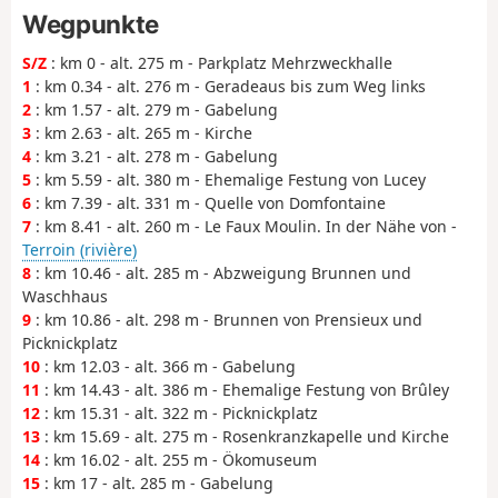
Wegpunkte
S/Z
: km 0 - alt. 275 m - Parkplatz Mehrzweckhalle
1
: km 0.34 - alt. 276 m - Geradeaus bis zum Weg links
2
: km 1.57 - alt. 279 m - Gabelung
3
: km 2.63 - alt. 265 m - Kirche
4
: km 3.21 - alt. 278 m - Gabelung
5
: km 5.59 - alt. 380 m - Ehemalige Festung von Lucey
6
: km 7.39 - alt. 331 m - Quelle von Domfontaine
7
: km 8.41 - alt. 260 m - Le Faux Moulin. In der Nähe von -
Terroin (rivière)
8
: km 10.46 - alt. 285 m - Abzweigung Brunnen und
Waschhaus
9
: km 10.86 - alt. 298 m - Brunnen von Prensieux und
Picknickplatz
10
: km 12.03 - alt. 366 m - Gabelung
11
: km 14.43 - alt. 386 m - Ehemalige Festung von Brûley
12
: km 15.31 - alt. 322 m - Picknickplatz
13
: km 15.69 - alt. 275 m - Rosenkranzkapelle und Kirche
14
: km 16.02 - alt. 255 m - Ökomuseum
15
: km 17 - alt. 285 m - Gabelung