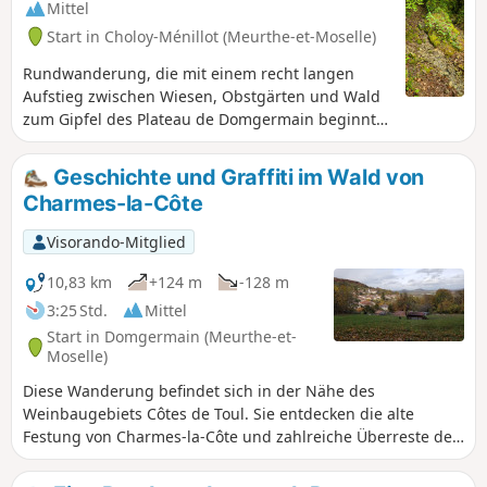
Mittel
Start in Choloy-Ménillot (Meurthe-et-Moselle)
Rundwanderung, die mit einem recht langen
Aufstieg zwischen Wiesen, Obstgärten und Wald
zum Gipfel des Plateau de Domgermain beginnt.
Sie durchqueren eine Wiese, die als Natura-2000-
Gebiet ausgewiesen ist, folgen einem Weg am
Geschichte und Graffiti im Wald von
Hang, auf dem Sie Überreste von
Charmes-la-Côte
Befestigungsanlagen aus dem Jahr 1876 sehen
können, und steigen dann hinab ins Val de Passey
Visorando-Mitglied
mit einem Abstecher zum Ort „Sept Sources“ (wo
Sie Ihren Durst mit Quellwasser aus dem Wald
10,83 km
+124 m
-128 m
stillen können) und seinen Teichen.
3:25 Std.
Mittel
Start in Domgermain (Meurthe-et-
Moselle)
Diese Wanderung befindet sich in der Nähe des
Weinbaugebiets Côtes de Toul. Sie entdecken die alte
Festung von Charmes-la-Côte und zahlreiche Überreste der
Vergangenheit. Hübsche Graffitis eines lokalen Grafikers
verschönern diese Wanderung. Die Wege und Pfade sind