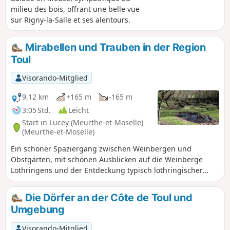
milieu des bois, offrant une belle vue
sur Rigny-la-Salle et ses alentours.
Mirabellen und Trauben in der Region
Toul
Visorando-Mitglied
9,12 km
+165 m
-165 m
3:05 Std.
Leicht
Start in Lucey (Meurthe-et-Moselle)
(Meurthe-et-Moselle)
Ein schöner Spaziergang zwischen Weinbergen und
Obstgärten, mit schönen Ausblicken auf die Weinberge
Lothringens und der Entdeckung typisch lothringischer
Dörfer und ihrer Besonderheiten. Keine besonderen
Schwierigkeiten, Wegführung auf guten Wegen In dieser
Die Dörfer an der Côte de Toul und
Region gibt es zahlreiche Wanderwege und Markierungen,
Umgebung
diese Route folgt keiner bestimmten Markierung. Es ist
daher ratsam, sich genau an die Beschreibung und die
Visorando-Mitglied