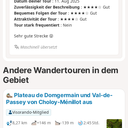
Datum deiner Tour
: 11. Aug 2025
Zuverlässigkeit der Beschreibung
: ★★★★☆ Gut
Bequemes Folgen der Tour
: ★★★★☆ Gut
Attraktivität der Tour
: ★★★★☆ Gut
Tour stark frequentiert
: Nein
Sehr gute Strecke 😝
Maschinell übersetzt
Andere Wandertouren in dem
Gebiet
Plateau de Domgermain und Val-de-
Passey von Choloy-Ménillot aus
Visorando-Mitglied
8,27 km
+146 m
-139 m
2:45 Std.