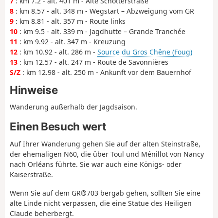
7
: km 7.2 - alt. 401 m - Alte Schotterstraße
8
: km 8.57 - alt. 348 m - Wegstart – Abzweigung vom GR
9
: km 8.81 - alt. 357 m - Route links
10
: km 9.5 - alt. 339 m - Jagdhütte – Grande Tranchée
11
: km 9.92 - alt. 347 m - Kreuzung
12
: km 10.92 - alt. 286 m -
Source du Gros Chêne (Foug)
13
: km 12.57 - alt. 247 m - Route de Savonnières
S/Z
: km 12.98 - alt. 250 m - Ankunft vor dem Bauernhof
Hinweise
Wanderung außerhalb der Jagdsaison.
Einen Besuch wert
Auf Ihrer Wanderung gehen Sie auf der alten Steinstraße,
der ehemaligen N60, die über Toul und Ménillot von Nancy
nach Orléans führte. Sie war auch eine Königs- oder
Kaiserstraße.
Wenn Sie auf dem GR®703 bergab gehen, sollten Sie eine
alte Linde nicht verpassen, die eine Statue des Heiligen
Claude beherbergt.