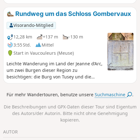
Anmerkung des Moderators vom 20.07.2021: Der Parkplatz
am Start dieser Wanderung scheint schwer zu finden zu
Rundweg um das Schloss Gombervaux
sein (seit 2012 nicht mehr vorhanden?). Vorschlag: Parken
Sie in der Nähe von (5), in der Nähe des Sportplatzes?
Visorando-Mitglied
12,28 km
+137 m
-130 m
3:55 Std.
Mittel
Start in Vaucouleurs (Meuse)
Leichte Wanderung im Land der Jeanne d’Arc,
um zwei Burgen dieser Region zu
besichtigen: die Burg von Tusey und die
Feudalburg von Gombervaux.
Für mehr Wandertouren, benutze unsere
Suchmaschine
.
Die Beschreibungen und GPX-Daten dieser Tour sind Eigentum
des Autors/der Autorin. Bitte nicht ohne Genehmigung
kopieren.
AUTOR