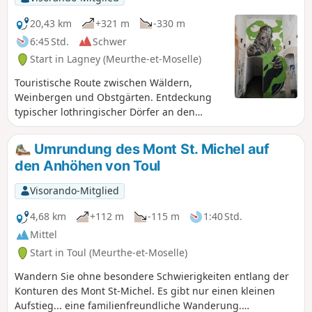
Karte oder die GPS-Route zu halten.
20,43 km
+321 m
-330 m
6:45 Std.
Schwer
Start in Lagney (Meurthe-et-Moselle)
Touristische Route zwischen Wäldern,
Weinbergen und Obstgärten. Entdeckung
typischer lothringischer Dörfer an den
Hängen von Toul wie Lagney, Bruley und
Laneuveville derrière Foug. Route ohne
Umrundung des Mont St. Michel auf
besondere Schwierigkeiten.
den Anhöhen von Toul
Visorando-Mitglied
4,68 km
+112 m
-115 m
1:40 Std.
Mittel
Start in Toul (Meurthe-et-Moselle)
Wandern Sie ohne besondere Schwierigkeiten entlang der
Konturen des Mont St-Michel. Es gibt nur einen kleinen
Aufstieg... eine familienfreundliche Wanderung.