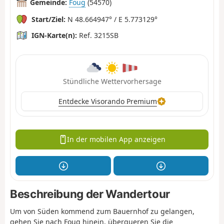
Gemeinde:
Foug
(54570)
Start/Ziel:
N 48.664947° / E 5.773129°
IGN-Karte(n):
Ref. 3215SB
Stündliche Wettervorhersage
Entdecke Visorando Premium
In der mobilen App anzeigen
Beschreibung der Wandertour
Um von Süden kommend zum Bauernhof zu gelangen,
gehen Sie nach Foug hinein, überqueren Sie die