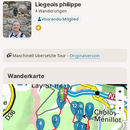
Liegeois philippe
4 Wanderungen
Visorando-Mitglied
Maschinell übersetzte Tour -
Originalversion
Wanderkarte
13
1
2
12
10
9
8
11
3
4
6
7