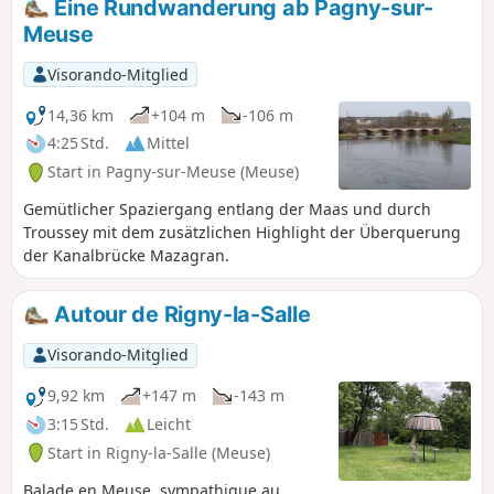
Eine Rundwanderung ab Pagny-sur-
leicht begehbar und stellen keine Gefahr dar. Verlassen Sie
Meuse
jedoch nicht die Wege, denn im Unterholz gibt es noch
zahlreiche Fallen, die aus der Zeit der Festungen stammen.
Visorando-Mitglied
Beaufsichtigen Sie Kinder und halten Sie Hunde an der
Leine.
14,36 km
+104 m
-106 m
4:25 Std.
Mittel
Start in Pagny-sur-Meuse (Meuse)
Gemütlicher Spaziergang entlang der Maas und durch
Troussey mit dem zusätzlichen Highlight der Überquerung
der Kanalbrücke Mazagran.
Autour de Rigny-la-Salle
Visorando-Mitglied
9,92 km
+147 m
-143 m
3:15 Std.
Leicht
Start in Rigny-la-Salle (Meuse)
Balade en Meuse, sympathique au