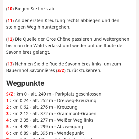
(
10
) Biegen Sie links ab.
(
11
) An der ersten Kreuzung rechts abbiegen und den
steinigen Weg hinuntergehen.
(
12
) Die Quelle der Gros Chêne passieren und weitergehen,
bis man den Wald verlässt und wieder auf die Route de
Savonnières gelangt.
(
13
) Nehmen Sie die Rue de Savonnières links, um zum
Bauernhof Savonnières (
S/Z
) zurückzukehren.
Wegpunkte
S/Z
: km 0 - alt. 249 m - Parkplatz geschlossen
1
: km 0.24 - alt. 252 m - Dreiweg-Kreuzung
2
: km 0.62 - alt. 276 m - Kreuzung
3
: km 2.12 - alt. 372 m - Grammont-Graben
4
: km 3.35 - alt. 277 m - Weißer Weg links
5
: km 4.39 - alt. 299 m - Abzweigung
6
: km 6.89 - alt. 395 m - Wendepunkt