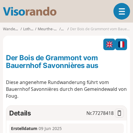
V
T
i
o
s
g
o
Wanderungen
Lothringen
Meurthe-et-Moselle
Foug
Der Bois de Grammont vom Bauernhof Savonnières aus
g
r
l
a
e
n
n
d
Der Bois de Grammont vom
a
o
v
Bauernhof Savonnières aus
i
g
Diese angenehme Rundwanderung führt vom
a
Bauernhof Savonnières durch den Gemeindewald von
t
i
Foug.
o
n
Details
Nr.
77278418
Erstelldatum
09 Jun 2025