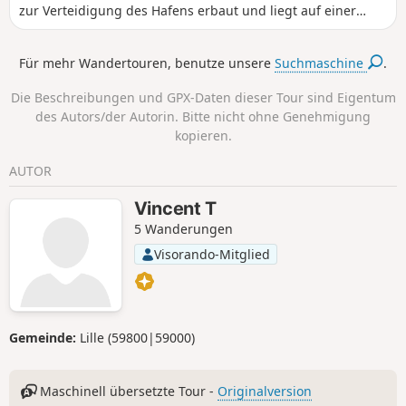
zur Verteidigung des Hafens erbaut und liegt auf einer
Klippe über dem Meer und bietet einen Panoramablick auf
die Bucht und die Blaue Grotte. Vom Hafen aus können Sie
Für mehr Wandertouren, benutze unsere
Suchmaschine
.
einem gut markierten Weg folgen, der zum Leuchtturm
(faro) führt, zu den Klippen hinunter und wieder in
Die Beschreibungen und GPX-Daten dieser Tour sind Eigentum
Richtung Hafen hinauf. Herrliche Ausblicke auf das Meer
des Autors/der Autorin. Bitte nicht ohne Genehmigung
und die Klippen, während Sie zwischen kleinen Sträuchern
kopieren.
hindurchgehen...
AUTOR
Vincent T
5 Wanderungen
Visorando-Mitglied
Gemeinde:
Lille (59800|59000)
Maschinell übersetzte Tour -
Originalversion