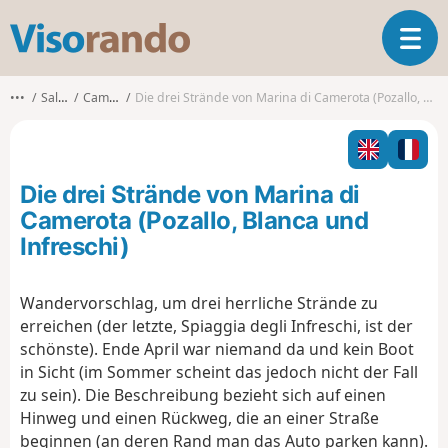
V
T
i
o
s
g
o
•••
Salerno
Camerota
Die drei Strände von Marina di Camerota (Pozallo, Blanca und Infreschi)
g
r
l
a
e
n
n
d
Die drei Strände von Marina di
a
o
v
Camerota (Pozallo, Blanca und
i
Infreschi)
g
a
t
Wandervorschlag, um drei herrliche Strände zu
i
erreichen (der letzte, Spiaggia degli Infreschi, ist der
o
schönste). Ende April war niemand da und kein Boot
n
in Sicht (im Sommer scheint das jedoch nicht der Fall
zu sein). Die Beschreibung bezieht sich auf einen
Hinweg und einen Rückweg, die an einer Straße
beginnen (an deren Rand man das Auto parken kann).