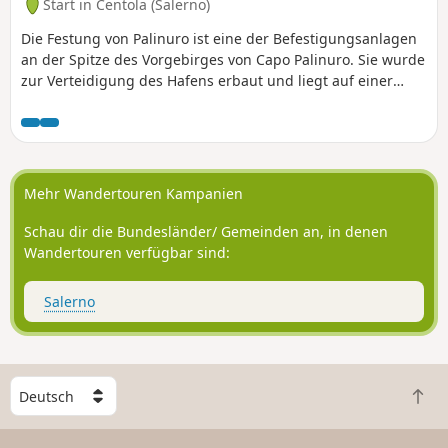
Start in Centola (Salerno)
erreichen, was die Wanderung verkürzt,
oder eine Rundwanderung machen, indem
Die Festung von Palinuro ist eine der Befestigungsanlagen
man über die Straße zurückkehrt, oder
an der Spitze des Vorgebirges von Capo Palinuro. Sie wurde
sogar auf einem Parkplatz (Parcheggio Costa
zur Verteidigung des Hafens erbaut und liegt auf einer
Infreschi) entlang der Strecke parken
Klippe über dem Meer und bietet einen Panoramablick auf
(vorausgesetzt, das Auto kommt über die
die Bucht und die Blaue Grotte. Vom Hafen aus können Sie
steinigen Wege).
einem gut markierten Weg folgen, der zum Leuchtturm
(faro) führt, zu den Klippen hinunter und wieder in
Richtung Hafen hinauf. Herrliche Ausblicke auf das Meer
Mehr Wandertouren Kampanien
und die Klippen, während Sie zwischen kleinen Sträuchern
hindurchgehen...
Schau dir die Bundesländer/ Gemeinden an, in denen
Wandertouren verfügbar sind:
Salerno
W
Z
ä
u
h
r