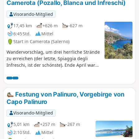
Camerota (Pozallo, Blanca und Infreschi)
Visorando-Mitglied
17,45 km
+626 m
-627 m
6:45 Std.
Mittel
Start in Camerota (Salerno)
Wandervorschlag, um drei herrliche Strände
zu erreichen (der letzte, Spiaggia degli
Infreschi, ist der schönste). Ende April war
niemand da und kein Boot in Sicht (im
Sommer scheint das jedoch nicht der Fall zu
sein). Die Beschreibung bezieht sich auf
einen Hinweg und einen Rückweg, die an
Festung von Palinuro, Vorgebirge von
einer Straße beginnen (an deren Rand man
Capo Palinuro
das Auto parken kann). Das Ende des
Hinwegs ist nicht wirklich interessant, außer
Visorando-Mitglied
um etwas Höhe zu gewinnen und die
Landschaft (mit hohen Bergen im
5,01 km
+257 m
-267 m
Hintergrund) zu bewundern. Man kann sich
2:10 Std.
Mittel
darauf beschränken, die drei Strände zu