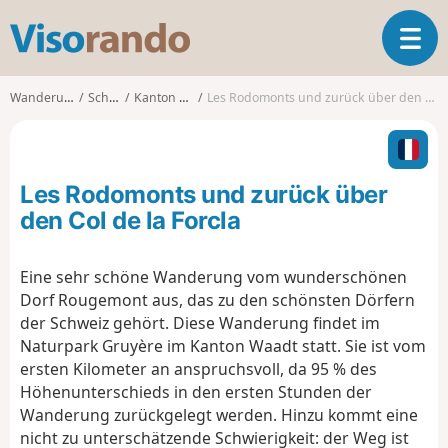
V
T
i
o
s
g
o
Wanderungen
Schweiz
Kanton Waadt
Les Rodomonts und zurück über den Col de la Forcla
g
r
l
a
e
n
n
d
Les Rodomonts und zurück über
a
o
v
den Col de la Forcla
i
g
Eine sehr schöne Wanderung vom wunderschönen
a
Dorf Rougemont aus, das zu den schönsten Dörfern
t
i
der Schweiz gehört. Diese Wanderung findet im
o
Naturpark Gruyère im Kanton Waadt statt. Sie ist vom
n
ersten Kilometer an anspruchsvoll, da 95 % des
Höhenunterschieds in den ersten Stunden der
Wanderung zurückgelegt werden. Hinzu kommt eine
nicht zu unterschätzende Schwierigkeit: der Weg ist