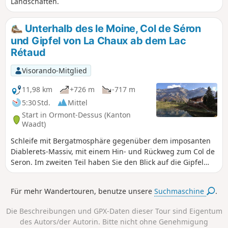
Landschaften.
Unterhalb des le Moine, Col de Séron
und Gipfel von La Chaux ab dem Lac
Rétaud
Visorando-Mitglied
11,98 km
+726 m
-717 m
5:30 Std.
Mittel
Start in Ormont-Dessus (Kanton
Waadt)
Schleife mit Bergatmosphäre gegenüber dem imposanten
Diablerets-Massiv, mit einem Hin- und Rückweg zum Col de
Seron. Im zweiten Teil haben Sie den Blick auf die Gipfel
des Oberlandes in der Ferne. Nicht zu vergessen ist der
kleine Lac Rétaud in seiner wunderschönen Umgebung,
Für mehr Wandertouren, benutze unsere
Suchmaschine
.
den Sie am Ende des Tages bewundern können.
Die Beschreibungen und GPX-Daten dieser Tour sind Eigentum
des Autors/der Autorin. Bitte nicht ohne Genehmigung