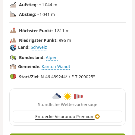
Aufstieg:
+ 1 044 m
Abstieg:
- 1 041 m
Höchster Punkt:
1 811 m
Niedrigster Punkt:
996 m
Land:
Schweiz
Bundesland:
Alpen
Gemeinde:
Kanton Waadt
Start/Ziel:
N 46.489244° / E 7.209025°
Stündliche Wettervorhersage
Entdecke Visorando Premium