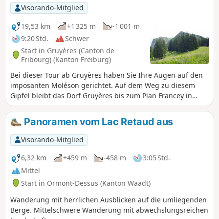
Visorando-Mitglied
19,53 km
+1 325 m
-1 001 m
9:20 Std.
Schwer
Start in Gruyères (Canton de
Fribourg) (Kanton Freiburg)
Bei dieser Tour ab Gruyères haben Sie Ihre Augen auf den
imposanten Moléson gerichtet. Auf dem Weg zu diesem
Gipfel bleibt das Dorf Gruyères bis zum Plan Francey in
Ihrem Rücken. Sie verlassen vorübergehend den
Alpenpanorama-Weg Nr. 3, um den Moléson zu besteigen,
Panoramen vom Lac Retaud aus
den höchsten Punkt dieser Wanderung. Zurück auf dem
Weg Nr. 3, in Villard Dessus, erreichen Sie Les Paccots über
Visorando-Mitglied
einen Abstieg durch den Wald.
6,32 km
+459 m
-458 m
3:05 Std.
Mittel
Start in Ormont-Dessus (Kanton Waadt)
Wanderung mit herrlichen Ausblicken auf die umliegenden
Berge. Mittelschwere Wanderung mit abwechslungsreichen