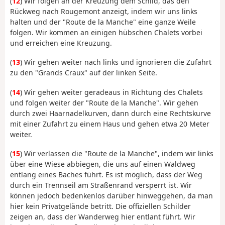
(
12
) Wir folgen an der Kreuzung dem Schild, das den
Rückweg nach Rougemont anzeigt, indem wir uns links
halten und der "Route de la Manche" eine ganze Weile
folgen. Wir kommen an einigen hübschen Chalets vorbei
und erreichen eine Kreuzung.
(
13
) Wir gehen weiter nach links und ignorieren die Zufahrt
zu den "Grands Craux" auf der linken Seite.
(
14
) Wir gehen weiter geradeaus in Richtung des Chalets
und folgen weiter der "Route de la Manche". Wir gehen
durch zwei Haarnadelkurven, dann durch eine Rechtskurve
mit einer Zufahrt zu einem Haus und gehen etwa 20 Meter
weiter.
(
15
) Wir verlassen die "Route de la Manche", indem wir links
über eine Wiese abbiegen, die uns auf einen Waldweg
entlang eines Baches führt. Es ist möglich, dass der Weg
durch ein Trennseil am Straßenrand versperrt ist. Wir
können jedoch bedenkenlos darüber hinweggehen, da man
hier kein Privatgelände betritt. Die offiziellen Schilder
zeigen an, dass der Wanderweg hier entlant führt. Wir