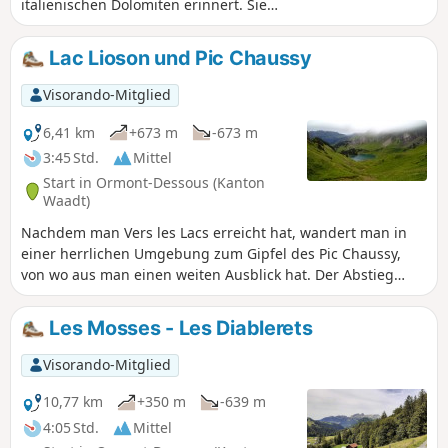
italienischen Dolomiten erinnert. Sie
ermöglicht an vielen Wegpunkten einen
sehr schönen Blick auf die umliegenden
Lac Lioson und Pic Chaussy
Täler, während man den Glocken der
zahlreichen Kuhherden lauschen kann.
Visorando-Mitglied
6,41 km
+673 m
-673 m
3:45 Std.
Mittel
Start in Ormont-Dessous (Kanton
Waadt)
Nachdem man Vers les Lacs erreicht hat, wandert man in
einer herrlichen Umgebung zum Gipfel des Pic Chaussy,
von wo aus man einen weiten Ausblick hat. Der Abstieg
erfolgt auf einer anderen Seite, ebenfalls in einer
herrlichen Umgebung, bis zum schönen Lac Lioson.
Les Mosses - Les Diablerets
Visorando-Mitglied
10,77 km
+350 m
-639 m
4:05 Std.
Mittel