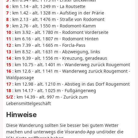
6
: km 1.14 - alt. 1 249 m - La Routsette
7
: km 1.42 - alt. 1 328 m - Aufstieg in der Prärie
8
: km 2.13 - alt. 1 476 m - Straße von Rodomont
9
: km 2.76 - alt. 1 550 m - Rodomont-Kamm
10
: km 3.92 - alt. 1 780 m - Rodomont Vorderseite
11
: km 6.16 - alt. 1 807 m - Rodomont Hinten
12
: km 7.39 - alt. 1 665 m - Forcla-Pass
13
: km 8.52 - alt. 1 631 m - Abzweigung, links
14
: km 9.39 - alt. 1 556 m - Kreuzung, geradeaus
15
: km 10.75 - alt. 1 401 m - Wanderweg zurück Rougemont
16
: km 12.6 - alt. 1 141 m - Wanderweg zurück Rougemont -
Waldpassage
17
: km 12.98 - alt. 1 210 m - Abstieg in das Dorf Rougemont
18
: km 14.17 - alt. 1 025 m - Fußgängerweg
S/Z
: km 14.39 - alt. 997 m - Zurück zum
Lebensmittelgeschäft
Hinweise
Diese Wanderung sollten Sie besser bei gutem Wetter
machen und unterwegs die Visorando-App und/oder die