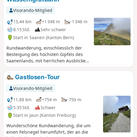
Visorando-Mitglied
15,44 km
+1 348 m
-1 348 m
8:15 Std.
Sehr schwer
Start in Saanen (Kanton Bern)
Rundwanderung, einschliesslich der
Besteigung des höchsten Gipfels des
Saanenlands, mit herrlichen Ausblicken
auf die Waadtländer, Freiburger und
Berner Alpen.
Gastlosen-Tour
Visorando-Mitglied
11,88 km
+754 m
-750 m
5:35 Std.
Schwer
Start in Jaun (Kanton Freiburg)
Wunderschöne Rundwanderung, die um
einen Felsriegel herumführt, der an die