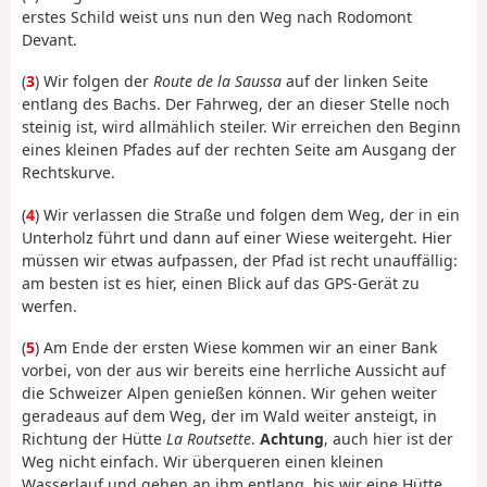
erstes Schild weist uns nun den Weg nach Rodomont
Devant.
(
3
) Wir folgen der
Route de la Saussa
auf der linken Seite
entlang des Bachs. Der Fahrweg, der an dieser Stelle noch
steinig ist, wird allmählich steiler. Wir erreichen den Beginn
eines kleinen Pfades auf der rechten Seite am Ausgang der
Rechtskurve.
(
4
) Wir verlassen die Straße und folgen dem Weg, der in ein
Unterholz führt und dann auf einer Wiese weitergeht. Hier
müssen wir etwas aufpassen, der Pfad ist recht unauffällig:
am besten ist es hier, einen Blick auf das GPS-Gerät zu
werfen.
(
5
) Am Ende der ersten Wiese kommen wir an einer Bank
vorbei, von der aus wir bereits eine herrliche Aussicht auf
die Schweizer Alpen genießen können. Wir gehen weiter
geradeaus auf dem Weg, der im Wald weiter ansteigt, in
Richtung der Hütte
La Routsette
.
Achtung
, auch hier ist der
Weg nicht einfach. Wir überqueren einen kleinen
Wasserlauf und gehen an ihm entlang, bis wir eine Hütte