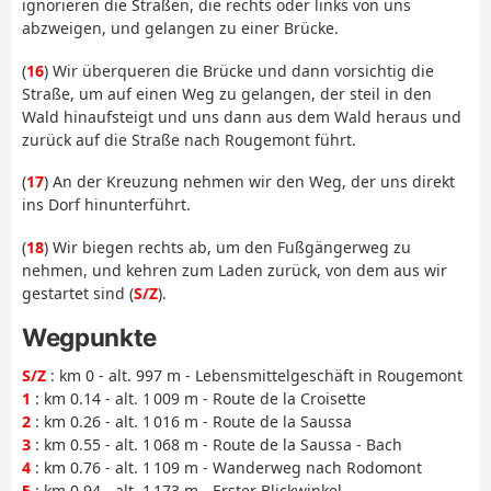
ignorieren die Straßen, die rechts oder links von uns
abzweigen, und gelangen zu einer Brücke.
(
16
) Wir überqueren die Brücke und dann vorsichtig die
Straße, um auf einen Weg zu gelangen, der steil in den
Wald hinaufsteigt und uns dann aus dem Wald heraus und
zurück auf die Straße nach Rougemont führt.
(
17
) An der Kreuzung nehmen wir den Weg, der uns direkt
ins Dorf hinunterführt.
(
18
) Wir biegen rechts ab, um den Fußgängerweg zu
nehmen, und kehren zum Laden zurück, von dem aus wir
gestartet sind (
S/Z
).
Wegpunkte
S/Z
: km 0 - alt. 997 m - Lebensmittelgeschäft in Rougemont
1
: km 0.14 - alt. 1 009 m - Route de la Croisette
2
: km 0.26 - alt. 1 016 m - Route de la Saussa
3
: km 0.55 - alt. 1 068 m - Route de la Saussa - Bach
4
: km 0.76 - alt. 1 109 m - Wanderweg nach Rodomont
5
: km 0.94 - alt. 1 173 m - Erster Blickwinkel