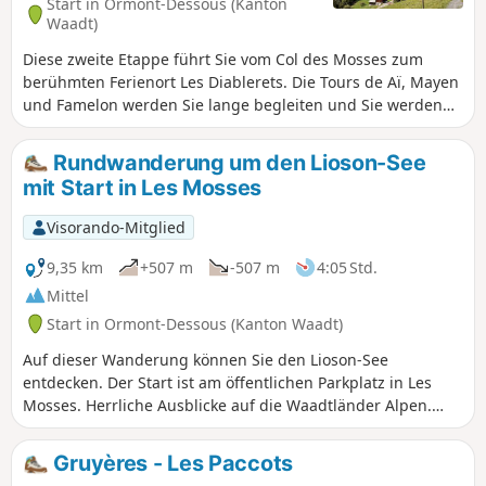
Start in Ormont-Dessous (Kanton
Waadt)
Diese zweite Etappe führt Sie vom Col des Mosses zum
berühmten Ferienort Les Diablerets. Die Tours de Aï, Mayen
und Famelon werden Sie lange begleiten und Sie werden
sie aus verschiedenen Blickwinkeln entdecken. Auf der
Strecke gibt es auch zahlreiche Panoramapunkte mit Blick
Rundwanderung um den Lioson-See
auf das Massif des Diablerets, das Chablais, die Dents du
mit Start in Les Mosses
Midi und das Mont Blanc-Massiv.
Visorando-Mitglied
9,35 km
+507 m
-507 m
4:05 Std.
Mittel
Start in Ormont-Dessous (Kanton Waadt)
Auf dieser Wanderung können Sie den Lioson-See
entdecken. Der Start ist am öffentlichen Parkplatz in Les
Mosses. Herrliche Ausblicke auf die Waadtländer Alpen.
Unterwegs können Sie auch Produkte vom Bauernhof
kaufen.
Gruyères - Les Paccots