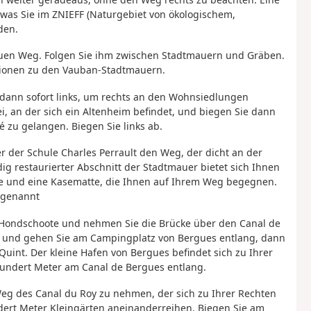
 was Sie im ZNIEFF (Naturgebiet von ökologischem,
den.
euen Weg. Folgen Sie ihm zwischen Stadtmauern und Gräben.
ionen zu den Vauban-Stadtmauern.
 dann sofort links, um rechts an den Wohnsiedlungen
, an der sich ein Altenheim befindet, und biegen Sie dann
é zu gelangen. Biegen Sie links ab.
r der Schule Charles Perrault den Weg, der dicht an der
ig restaurierter Abschnitt der Stadtmauer bietet sich Ihnen
use und eine Kasematte, die Ihnen auf Ihrem Weg begegnen.
 genannt
d'Hondschoote und nehmen Sie die Brücke über den Canal de
 ab und gehen Sie am Campingplatz von Bergues entlang, dann
uint. Der kleine Hafen von Bergues befindet sich zu Ihrer
 hundert Meter am Canal de Bergues entlang.
 Weg des Canal du Roy zu nehmen, der sich zu Ihrer Rechten
dert Meter Kleingärten aneinanderreihen. Biegen Sie am