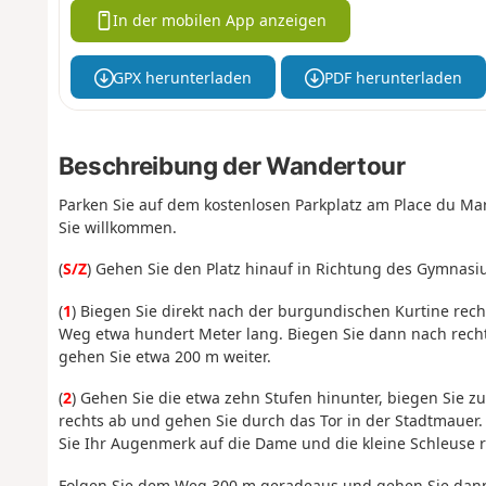
In der mobilen App anzeigen
GPX herunterladen
PDF herunterladen
Beschreibung der Wandertour
Parken Sie auf dem kostenlosen Parkplatz am Place du Mar
Sie willkommen.
(
S/Z
) Gehen Sie den Platz hinauf in Richtung des Gymnasi
(
1
) Biegen Sie direkt nach der burgundischen Kurtine rech
Weg etwa hundert Meter lang. Biegen Sie dann nach rechts
gehen Sie etwa 200 m weiter.
(
2
) Gehen Sie die etwa zehn Stufen hinunter, biegen Sie z
rechts ab und gehen Sie durch das Tor in der Stadtmauer. 
Sie Ihr Augenmerk auf die Dame und die kleine Schleuse r
Folgen Sie dem Weg 300 m geradeaus und gehen Sie dann