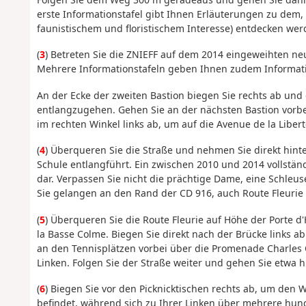
erste Informationstafel gibt Ihnen Erläuterungen zu dem,
faunistischem und floristischem Interesse) entdecken wer
(
3
) Betreten Sie die ZNIEFF auf dem 2014 eingeweihten n
Mehrere Informationstafeln geben Ihnen zudem Informat
An der Ecke der zweiten Bastion biegen Sie rechts ab und
entlangzugehen. Gehen Sie an der nächsten Bastion vorbei
im rechten Winkel links ab, um auf die Avenue de la Libert
(
4
) Überqueren Sie die Straße und nehmen Sie direkt hinte
Schule entlangführt. Ein zwischen 2010 und 2014 vollständ
dar. Verpassen Sie nicht die prächtige Dame, eine Schle
Sie gelangen an den Rand der CD 916, auch Route Fleurie
(
5
) Überqueren Sie die Route Fleurie auf Höhe der Porte 
la Basse Colme. Biegen Sie direkt nach der Brücke links
an den Tennisplätzen vorbei über die Promenade Charles Q
Linken. Folgen Sie der Straße weiter und gehen Sie etwa
(
6
) Biegen Sie vor den Picknicktischen rechts ab, um den
befindet, während sich zu Ihrer Linken über mehrere hun