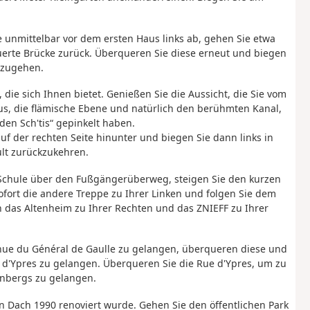
e unmittelbar vor dem ersten Haus links ab, gehen Sie etwa
uerte Brücke zurück. Überqueren Sie diese erneut und biegen
hzugehen.
 die sich Ihnen bietet. Genießen Sie die Aussicht, die Sie vom
us, die flämische Ebene und natürlich den berühmten Kanal,
en Sch'tis“ gepinkelt haben.
f der rechten Seite hinunter und biegen Sie dann links in
ult zurückzukehren.
r Schule über den Fußgängerüberweg, steigen Sie den kurzen
ofort die andere Treppe zu Ihrer Linken und folgen Sie dem
 das Altenheim zu Ihrer Rechten und das ZNIEFF zu Ihrer
nue du Général de Gaulle zu gelangen, überqueren diese und
d'Ypres zu gelangen. Überqueren Sie die Rue d'Ypres, um zu
enbergs zu gelangen.
 Dach 1990 renoviert wurde. Gehen Sie den öffentlichen Park