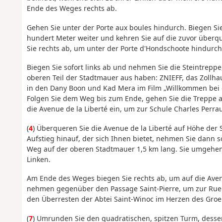
Ende des Weges rechts ab.
Gehen Sie unter der Porte aux boules hindurch. Biegen Si
hundert Meter weiter und kehren Sie auf die zuvor überq
Sie rechts ab, um unter der Porte d'Hondschoote hindurc
Biegen Sie sofort links ab und nehmen Sie die Steintreppe,
oberen Teil der Stadtmauer aus haben: ZNIEFF, das Zollha
in den Dany Boon und Kad Mera im Film „Willkommen bei d
Folgen Sie dem Weg bis zum Ende, gehen Sie die Treppe au
die Avenue de la Liberté ein, um zur Schule Charles Perra
(
4
) Überqueren Sie die Avenue de la Liberté auf Höhe de
Aufstieg hinauf, der sich Ihnen bietet, nehmen Sie dann s
Weg auf der oberen Stadtmauer 1,5 km lang. Sie umgehen
Linken.
Am Ende des Weges biegen Sie rechts ab, um auf die Ave
nehmen gegenüber den Passage Saint-Pierre, um zur Rue 
den Überresten der Abtei Saint-Winoc im Herzen des Gro
(
7
) Umrunden Sie den quadratischen, spitzen Turm, dessen