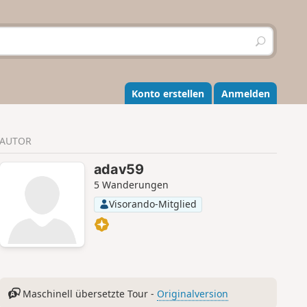
S
u
c
h
e
Konto erstellen
Anmelden
n
AUTOR
adav59
5 Wanderungen
Visorando-Mitglied
Maschinell übersetzte Tour -
Originalversion