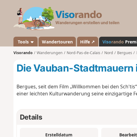
V
i
s
o
r
a
Tools
Wandertouren
Hilfe ↗
Viso
rando
Prem
n
Visorando
Wanderungen
Nord-Pas-de-Calais
Nord
Bergues
d
o
Die Vauban-Stadtmauern 
Bergues, seit dem Film „Willkommen bei den Sch'tis“
einer leichten Kulturwanderung seine einzigartige F
Details
Erstelldatum
Bearbei