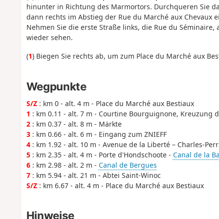
hinunter in Richtung des Marmortors. Durchqueren Sie das T
dann rechts im Abstieg der Rue du Marché aux Chevaux ei
Nehmen Sie die erste Straße links, die Rue du Séminaire,
wieder sehen.
(
1
) Biegen Sie rechts ab, um zum Place du Marché aux Bes
Wegpunkte
S/Z
: km 0 - alt. 4 m - Place du Marché aux Bestiaux
1
: km 0.11 - alt. 7 m - Courtine Bourguignone, Kreuzung d
2
: km 0.37 - alt. 8 m - Märkte
3
: km 0.66 - alt. 6 m - Eingang zum ZNIEFF
4
: km 1.92 - alt. 10 m - Avenue de la Liberté – Charles-Per
5
: km 2.35 - alt. 4 m - Porte d'Hondschoote -
Canal de la B
6
: km 2.98 - alt. 2 m -
Canal de Bergues
7
: km 5.94 - alt. 21 m - Abtei Saint-Winoc
S/Z
: km 6.67 - alt. 4 m - Place du Marché aux Bestiaux
Hinweise