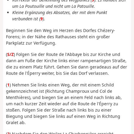
um La Poutouille und nicht um La Patouille.
Kleine Ergänzung des Absatzes, der mit dem Punkt
verbunden ist (
9
).
Beginnen Sie den Weg im Herzen des Dorfes Chézery-
Forens; in der Nähe des Rathauses steht ein großer
Parkplatz zur Verfügung.
(
S/Z
) Folgen Sie der Route de l'Abbaye bis zur Kirche und
dann am Fuße der Kirche links einer rampenartigen Straße,
die zu einem Platz führt. Gehen Sie dann geradeaus auf der
Route de l'Éperry weiter, bis Sie das Dorf verlassen.
(
1
) Nehmen Sie links einen Weg, der mit einem Schild
gekennzeichnet ist (Richtung Champroux und Col de
Menthières), und biegen Sie an einem Feld nach links ab,
um nach kurzer Zeit wieder auf die Route de l'Éperry zu
stoßen. Folgen Sie der Straße nach links bis zu einer
Biegung und biegen Sie links auf einen Weg in Richtung
Gralet ab.
(
2
) Nachdem Sie den Weiler La Charbonnière erreicht