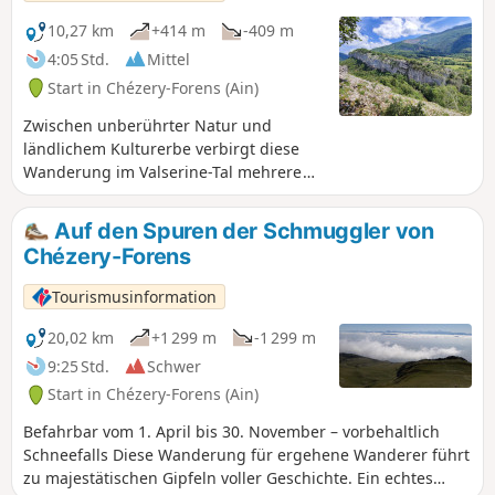
10,27 km
+414 m
-409 m
4:05 Std.
Mittel
Start in Chézery-Forens (Ain)
Zwischen unberührter Natur und
ländlichem Kulturerbe verbirgt diese
Wanderung im Valserine-Tal mehrere
authentische Weiler, deren Leben einst
vom Wasserlauf und der Landwirtschaft
Auf den Spuren der Schmuggler von
geprägt war. Von Chézery-Forens aus
Chézery-Forens
führt der Weg durch mehrere friedliche
und grüne Dörfer und Ortschaften
Tourismusinformation
zwischen Wäldern, Wiesen und kleinen
Flüssen bis zu den Überresten der
20,02 km
+1 299 m
-1 299 m
Moulin Thomas, einer Mühle, die im 18.
9:25 Std.
Schwer
Jahrhundert in Betrieb war. In der Nähe
Start in Chézery-Forens (Ain)
zeugt die Brücke über die Valserine von
den historischen Hochwassern, die die
Befahrbar vom 1. April bis 30. November – vorbehaltlich
Landschaft geprägt haben. Machen Sie
Schneefalls Diese Wanderung für ergehene Wanderer führt
einen Abstecher zur Weihwasserquelle,
zu majestätischen Gipfeln voller Geschichte. Ein echtes