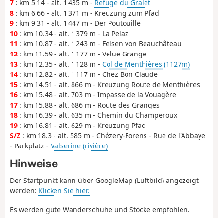
7
: km 5.14 - alt. 1 435 m -
Refuge du Gralet
8
: km 6.66 - alt. 1 371 m - Kreuzung zum Pfad
9
: km 9.31 - alt. 1 447 m - Der Poutouille
10
: km 10.34 - alt. 1 379 m - La Pelaz
11
: km 10.87 - alt. 1 243 m - Felsen von Beauchâteau
12
: km 11.59 - alt. 1 177 m - Velue Grange
13
: km 12.35 - alt. 1 128 m -
Col de Menthières (1127m)
14
: km 12.82 - alt. 1 117 m - Chez Bon Claude
15
: km 14.51 - alt. 866 m - Kreuzung Route de Menthières
16
: km 15.48 - alt. 703 m - Impasse de la Vouagère
17
: km 15.88 - alt. 686 m - Route des Granges
18
: km 16.39 - alt. 635 m - Chemin du Champeroux
19
: km 16.81 - alt. 629 m - Kreuzung Pfad
S/Z
: km 18.3 - alt. 585 m - Chézery-Forens - Rue de l'Abbaye
- Parkplatz -
Valserine (rivière)
Hinweise
Der Startpunkt kann über GoogleMap (Luftbild) angezeigt
werden:
Klicken Sie hier.
Es werden gute Wanderschuhe und Stöcke empfohlen.