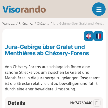
V
T
i
o
s
g
o
Wanderungen
Rhône-Alpes
Ain
Chézery-Forens
Jura-Gebirge über Gralet und Menthières ab Chézery-Forens
g
r
l
a
e
n
n
d
Jura-Gebirge über Gralet und
a
o
v
Menthières ab Chézery-Forens
i
g
Von Chézery-Forens aus schlage ich Ihnen eine
a
schöne Strecke vor, um zwischen Le Gralet und
t
i
Menthières in die Juraberge zu gelangen. Insgesamt
o
ist die Strecke relativ leicht zu bewältigen und führt
n
durch eine eher bewaldete Umgebung.
Details
Nr.
74760440