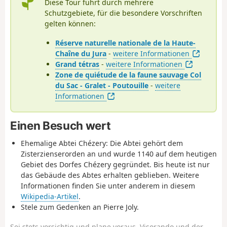
Diese Tour führt durch mehrere
Schutzgebiete, für die besondere Vorschriften
gelten können:
Réserve naturelle nationale de la Haute-
Chaîne du Jura
-
weitere Informationen
Grand tétras
-
weitere Informationen
Zone de quiétude de la faune sauvage Col
du Sac - Gralet - Poutouille
-
weitere
Informationen
Einen Besuch wert
Ehemalige
Abtei Chézery: Die Abtei gehört dem
Zisterzienserorden an und wurde 1140 auf dem heutigen
Gebiet des Dorfes Chézery gegründet. Bis heute ist nur
das Gebäude des Abtes erhalten geblieben. Weitere
Informationen finden Sie unter anderem in diesem
Wikipedia-Artikel
.
Stele zum Gedenken an Pierre Joly.
Sei stets vorsichtig und plane voraus. Visorando und der