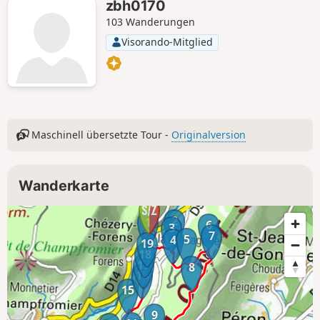
zbh0170
103 Wanderungen
Visorando-Mitglied
Maschinell übersetzte Tour -
Originalversion
Wanderkarte
2
1
6
3
7
5
4
19
18
17
8
16
15
9