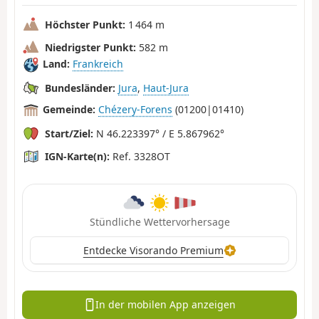
Höchster Punkt:
1 464 m
Niedrigster Punkt:
582 m
Land:
Frankreich
Bundesländer:
Jura
,
Haut-Jura
Gemeinde:
Chézery-Forens
(01200|01410)
Start/Ziel:
N 46.223397° / E 5.867962°
IGN-Karte(n):
Ref. 3328OT
Stündliche Wettervorhersage
Entdecke Visorando Premium
In der mobilen App anzeigen