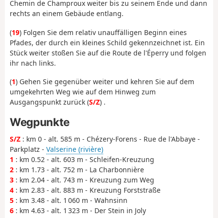
Chemin de Champroux weiter bis zu seinem Ende und dann
rechts an einem Gebäude entlang.
(
19
) Folgen Sie dem relativ unauffälligen Beginn eines
Pfades, der durch ein kleines Schild gekennzeichnet ist. Ein
Stück weiter stoßen Sie auf die Route de l'Éperry und folgen
ihr nach links.
(
1
) Gehen Sie gegenüber weiter und kehren Sie auf dem
umgekehrten Weg wie auf dem Hinweg zum
Ausgangspunkt zurück (
S/Z
) .
Wegpunkte
S/Z
: km 0 - alt. 585 m - Chézery-Forens - Rue de l'Abbaye -
Parkplatz -
Valserine (rivière)
1
: km 0.52 - alt. 603 m - Schleifen-Kreuzung
2
: km 1.73 - alt. 752 m - La Charbonnière
3
: km 2.04 - alt. 743 m - Kreuzung zum Weg
4
: km 2.83 - alt. 883 m - Kreuzung Forststraße
5
: km 3.48 - alt. 1 060 m - Wahnsinn
6
: km 4.63 - alt. 1 323 m - Der Stein in Joly