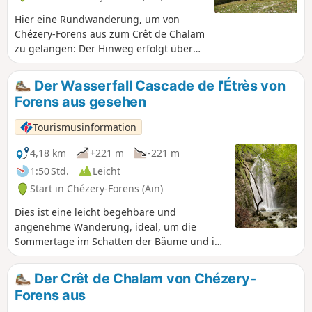
Hier eine Rundwanderung, um von
Chézery-Forens aus zum Crêt de Chalam
zu gelangen: Der Hinweg erfolgt über
eine wenig bekannte Route über die
Montagne des Moines (Sie werden kaum
Der Wasserfall Cascade de l'Étrès von
Menschen begegnen). Der Rückweg
Forens aus gesehen
erfolgt über die „klassische” Route.
Tourismusinformation
4,18 km
+221 m
-221 m
1:50 Std.
Leicht
Start in Chézery-Forens (Ain)
Dies ist eine leicht begehbare und
angenehme Wanderung, ideal, um die
Sommertage im Schatten der Bäume und im
Rhythmus eines erfrischenden Baches zu
genießen. Der Weg führt durch eine ruhige,
Der Crêt de Chalam von Chézery-
grüne Umgebung und bringt Sie zum
Forens aus
Wasserfall Cascade de l'Etrès, der sich