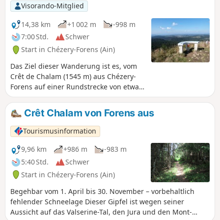
unauffällig in die Landschaft einfügt. Eine
Visorando-Mitglied
wohlverdiente Erfrischungspause. Ein
einfacher, erholsamer Ausflug in die Natur,
14,38 km
+1 002 m
-998 m
den Sie mit der ganzen Familie genießen
7:00 Std.
Schwer
können.
Start in Chézery-Forens (Ain)
Das Ziel dieser Wanderung ist es, vom
Crêt de Chalam (1545 m) aus Chézery-
Forens auf einer Rundstrecke von etwa
14 km zu erreichen. Der Aufstieg zum
Gipfel erfolgt über einen etwas steilen
Crêt Chalam von Forens aus
Weg, der Rückweg ist leichter, aber
länger.
Tourismusinformation
9,96 km
+986 m
-983 m
5:40 Std.
Schwer
Start in Chézery-Forens (Ain)
Begehbar vom 1. April bis 30. November – vorbehaltlich
fehlender Schneelage Dieser Gipfel ist wegen seiner
Aussicht auf das Valserine-Tal, den Jura und den Mont-