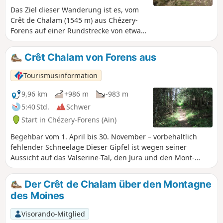
Das Ziel dieser Wanderung ist es, vom
Crêt de Chalam (1545 m) aus Chézery-
Forens auf einer Rundstrecke von etwa
14 km zu erreichen. Der Aufstieg zum
Gipfel erfolgt über einen etwas steilen
Crêt Chalam von Forens aus
Weg, der Rückweg ist leichter, aber
länger.
Tourismusinformation
9,96 km
+986 m
-983 m
5:40 Std.
Schwer
Start in Chézery-Forens (Ain)
Begehbar vom 1. April bis 30. November – vorbehaltlich
fehlender Schneelage Dieser Gipfel ist wegen seiner
Aussicht auf das Valserine-Tal, den Jura und den Mont-
Blanc ein Muss. Nach einem Aufstieg durch den Wald führt
eine Reihe von Stufen zum Ende der Wanderung, wo Sie mit
Der Crêt de Chalam über den Montagne
einer kontemplativen Aussicht belohnt werden! Die
des Moines
Wanderung beginnt in Forens. Der Blick öffnet sich nach
und nach auf das Valserine-Tal und die Haute Chaîne du
Visorando-Mitglied
Jura. Die letzten Meter führen über einen steilen Pfad und