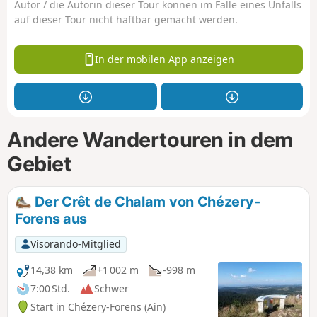
Autor / die Autorin dieser Tour können im Falle eines Unfalls
auf dieser Tour nicht haftbar gemacht werden.
In der mobilen App anzeigen
Andere Wandertouren in dem
Gebiet
Der Crêt de Chalam von Chézery-
Forens aus
Visorando-Mitglied
14,38 km
+1 002 m
-998 m
7:00 Std.
Schwer
Start in Chézery-Forens (Ain)