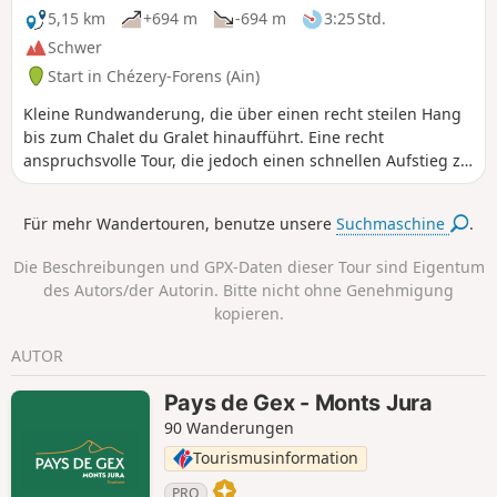
Augenkrankheiten heilen sollte.
5,15 km
+694 m
-694 m
3:25 Std.
Schwer
Start in Chézery-Forens (Ain)
Kleine Rundwanderung, die über einen recht steilen Hang
bis zum Chalet du Gralet hinaufführt. Eine recht
anspruchsvolle Tour, die jedoch einen schnellen Aufstieg zu
einem der Gipfel des Massivs ermöglicht, von wo aus Sie
einen herrlichen Blick auf die Alpenkette genießen können.
Für mehr Wandertouren, benutze unsere
Suchmaschine
.
Die Beschreibungen und GPX-Daten dieser Tour sind Eigentum
des Autors/der Autorin. Bitte nicht ohne Genehmigung
kopieren.
AUTOR
Pays de Gex - Monts Jura
90 Wanderungen
Tourismusinformation
PRO