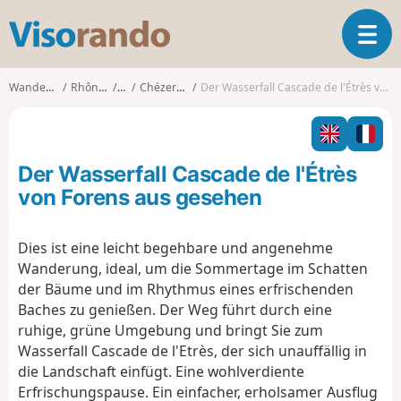
V
T
i
o
s
g
o
Wanderungen
Rhône-Alpes
Ain
Chézery-Forens
Der Wasserfall Cascade de l'Étrès von Forens aus gesehen
g
r
l
a
e
n
n
d
Der Wasserfall Cascade de l'Étrès
a
o
v
von Forens aus gesehen
i
g
Dies ist eine leicht begehbare und angenehme
a
Wanderung, ideal, um die Sommertage im Schatten
t
i
der Bäume und im Rhythmus eines erfrischenden
o
Baches zu genießen. Der Weg führt durch eine
n
ruhige, grüne Umgebung und bringt Sie zum
Wasserfall Cascade de l'Etrès, der sich unauffällig in
die Landschaft einfügt. Eine wohlverdiente
Erfrischungspause. Ein einfacher, erholsamer Ausflug