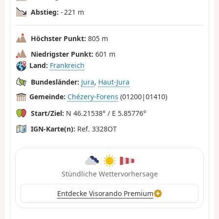
Abstieg:
- 221 m
Höchster Punkt:
805 m
Niedrigster Punkt:
601 m
Land:
Frankreich
Bundesländer:
Jura
,
Haut-Jura
Gemeinde:
Chézery-Forens
(01200|01410)
Start/Ziel:
N 46.21538° / E 5.85776°
IGN-Karte(n):
Ref. 3328OT
Stündliche Wettervorhersage
Entdecke Visorando Premium