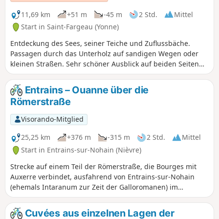
11,69 km
+51 m
-45 m
2 Std.
Mittel
Start in Saint-Fargeau (Yonne)
Entdeckung des Sees, seiner Teiche und Zuflussbäche.
Passagen durch das Unterholz auf sandigen Wegen oder
kleinen Straßen. Sehr schöner Ausblick auf beiden Seiten
des Seedeichs. Dieser Stausee ist der erste stromaufwärts
einer langen Reihe, die den Canal de Briare speist.
Entrains – Ouanne über die
Römerstraße
Visorando-Mitglied
25,25 km
+376 m
-315 m
2 Std.
Mittel
Start in Entrains-sur-Nohain (Nièvre)
Strecke auf einem Teil der Römerstraße, die Bourges mit
Auxerre verbindet, ausfahrend von Entrains-sur-Nohain
(ehemals Intaranum zur Zeit der Galloromanen) im
Departement Nièvre bis nach Ouanne (Odoana) im
Departement Yonne.Von den weiten Wäldern und Feldern
Cuvées aus einzelnen Lagen der
über zwei der höchsten Punkte dieser Region (367 m und