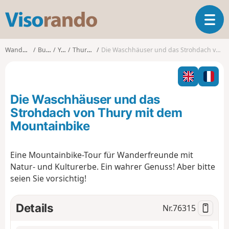
V
T
i
o
s
g
o
Wanderungen
Burgund
Yonne
Thury (Yonne)
Die Waschhäuser und das Strohdach von Thury mit dem Mountainbike
g
r
l
a
e
n
n
d
Die Waschhäuser und das
a
o
v
Strohdach von Thury mit dem
i
Mountainbike
g
a
t
Eine Mountainbike-Tour für Wanderfreunde mit
i
Natur- und Kulturerbe. Ein wahrer Genuss! Aber bitte
o
seien Sie vorsichtig!
n
Details
Nr.
76315