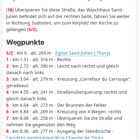
(
18
) Überqueren Sie diese Straße, das Waschhaus Saint-
Julien befindet sich auf der rechten Seite, fahren Sie weiter
in Richtung Südosten, um zum Vorplatz der Kirche zu
gelangen (
S/Z
).
Wegpunkte
S/Z
: km 0 - alt. 269 m -
Église Saint-Julien ( Thury)
1
: km 1.51 - alt. 316 m - Rechts
2
: km 2.72 - alt. 290 m - Leicht nach rechts und gleich
danach nach links
3
: km 3.04 - alt. 279 m - Kreuzung „Carrefour du Carrouge“:
geradeaus
4
: km 4.55 - alt. 241 m - Straßenüberquerung: rechts und
gleich danach links
5
: km 6.04 - alt. 272 m - Der Brunnen der Felder
6
: km 6.84 - alt. 269 m - Kreuzung von 4 Wegen: rechts
7
: km 8.06 - alt. 258 m - Überqueren Sie die Straße und
nehmen Sie gegenüber den Weg
8
: km 8.36 - alt. 277 m - Ausgang der Steinbrüche -
Carrières souterraines de la Chaume de Thury