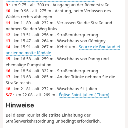
9
: km 9.75 - alt. 300 m - Ausgang an der Römerstraße
10
: km 9.96 - alt. 275 m - Achtung, beim Verlassen des
Waldes rechts abbiegen
11
: km 11.89 - alt. 232 m - Verlassen Sie die Straße und
nehmen Sie den Weg links
12
: km 13.51 - alt. 256 m - Straßenüberquerung
13
: km 15.47 - alt. 264 m - Waschhaus von Gémigny
14
: km 15.91 - alt. 267 m - Kehrt um -
Source de Boutaud et
ancienne motte féodale
15
: km 16.58 - alt. 259 m - Waschhaus von Panny und
ehemalige Pumpstation
16
: km 18.54 - alt. 322 m - Straßenüberquerung
17
: km 19.63 - alt. 285 m - An der Tränke nehmen Sie die
Straße rechts
18
: km 21.81 - alt. 272 m - Waschhaus St. Julien
S/Z
: km 22.08 - alt. 269 m -
Église Saint-Julien ( Thury)
Hinweise
Bei dieser Tour ist die strikte Einhaltung der
Straßenverkehrsordnung unbedingt erforderlich.