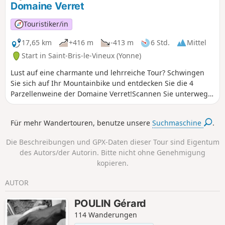
Domaine Verret
368 m) entdecken Sie Räume, Aussichtspunkte, Fauna und
Flora auf diesen Kalksteinplateaus und Hügeln.
Touristiker/in
17,65 km
+416 m
-413 m
6 Std.
Mittel
Start in Saint-Bris-le-Vineux (Yonne)
Lust auf eine charmante und lehrreiche Tour? Schwingen
Sie sich auf Ihr Mountainbike und entdecken Sie die 4
Parzellenweine der Domaine Verret!Scannen Sie unterwegs
die QR-Codes auf den kleinen Holzpfählen, um mehr über
jede Parzelle zu erfahren: Rebsorte, Geschichte, Arbeit des
Für mehr Wandertouren, benutze unsere
Suchmaschine
.
Winzers ... Sie fahren an „Les Gaudiers” vorbei, einer
Mischung aus Pinot Noir und Chardonnay, dann an „Les
Die Beschreibungen und GPX-Daten dieser Tour sind Eigentum
Mazelots”, wo Pinot Noir, die Rebsorte unseres
des Autors/der Autorin. Bitte nicht ohne Genehmigung
gleichnamigen Irancy, dominiert.Anschließend
kopieren.
durchqueren Sie „Palotte“, unseren ältesten Weinberg, der
reich an Geheimnissen und Charakter ist, bevor Sie
AUTOR
„Veaupiary“ erreichen, der ausschließlich mit Sauvignon
bepflanzt ist und unserem gleichnamigen Saint-Bris
POULIN Gérard
zugrunde liegt. Ein Ausflug zwischen Natur, Kulturerbe und
114 Wanderungen
Leidenschaft für den Weinbau, ideal für Neugierige und