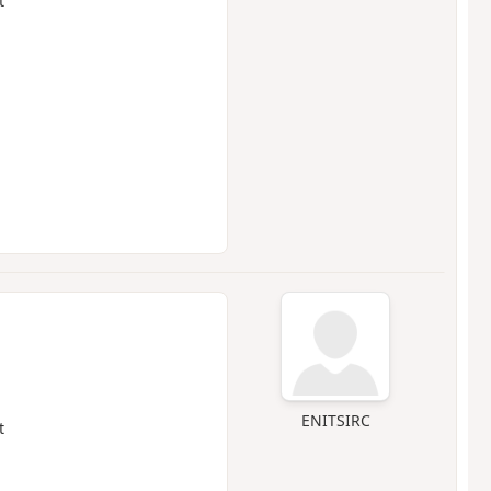
t
ENITSIRC
t