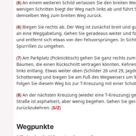
(
6
) An einem weiteren Schild verlassen Sie den breiten W
wenigen Schritten biegt der Weg nach links ab und führt
demselben Weg zum breiten Weg zurück.
(
6
) Biegen Sie rechts ab. Der Weg ist zunächst breit und 
an eine Weggabelung. Gehen Sie geradeaus weiter und fol
und entfernt sich etwas von den Felsvorsprüngen. In Sich
Spurrillen zu umgehen.
(
7
) Am Parkplatz (Picknicktisch) gehen Sie ganz rechts zu
Bäumen, die einen Rückschnitt vertragen könnten. Kehren
links entlang. Etwas weiter oben (Schilder 26 und 29, Jagd
Schotterweg und biegen Sie am Fuß des Wegweisers um 90
Folgen Sie diesem Weg bis zur T-Kreuzung mit einer Schot
(
8
) An der nächsten Kreuzung (wieder eine T-Kreuzung) geh
Straße ist asphaltiert, aber wenig begehen. Gehen Sie ge
zurückzukehren. (
S/Z
)
Wegpunkte