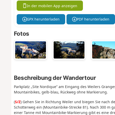
In der mobilen App anzeigen
GPX herunterladen
PDF herunterladen
Fotos
Beschreibung der Wandertour
Parkplatz „Site Nordique” am Eingang des Weilers Grang
Mountainbikes, gelb-blau, Rückweg ohne Markierung.
(
S/Z
) Gehen Sie in Richtung Weiler und biegen Sie nach de
Schotterweg ein (Mountainbike-Strecke 81). Nach 300 m g
einer Tanne mit Mountainbike-Markierung gibt es eine dr