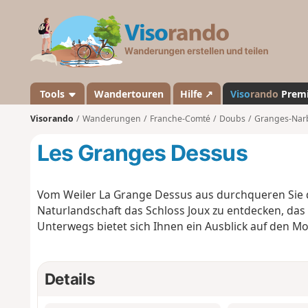
V
i
s
o
r
a
Tools
Wandertouren
Hilfe ↗
Viso
rando
Prem
n
Visorando
Wanderungen
Franche-Comté
Doubs
Granges-Nar
d
o
Les Granges Dessus
Vom Weiler La Grange Dessus aus durchqueren Sie 
Naturlandschaft das Schloss Joux zu entdecken, das 
Unterwegs bietet sich Ihnen ein Ausblick auf den Mo
Details