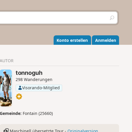
S
u
c
h
e
Konto erstellen
Anmelden
n
AUTOR
tonnoguh
298 Wanderungen
Visorando-Mitglied
Gemeinde:
Fontain (25660)
Maschinell übersetzte Tour -
Originalversion