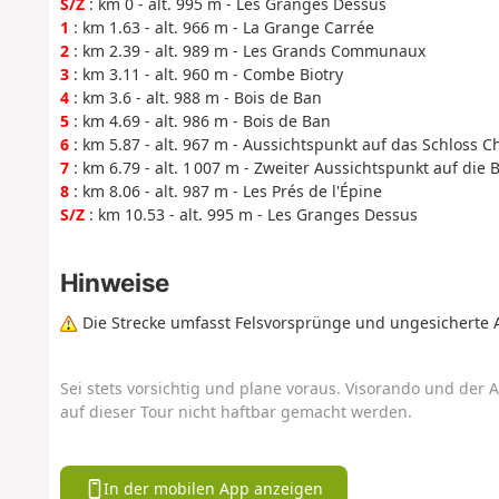
S/Z
: km 0 - alt. 995 m - Les Granges Dessus
1
: km 1.63 - alt. 966 m - La Grange Carrée
2
: km 2.39 - alt. 989 m - Les Grands Communaux
3
: km 3.11 - alt. 960 m - Combe Biotry
4
: km 3.6 - alt. 988 m - Bois de Ban
5
: km 4.69 - alt. 986 m - Bois de Ban
6
: km 5.87 - alt. 967 m - Aussichtspunkt auf das Schloss C
7
: km 6.79 - alt. 1 007 m - Zweiter Aussichtspunkt auf die 
8
: km 8.06 - alt. 987 m - Les Prés de l'Épine
S/Z
: km 10.53 - alt. 995 m - Les Granges Dessus
Hinweise
Die Strecke umfasst Felsvorsprünge und ungesicherte 
Sei stets vorsichtig und plane voraus. Visorando und der A
auf dieser Tour nicht haftbar gemacht werden.
In der mobilen App anzeigen