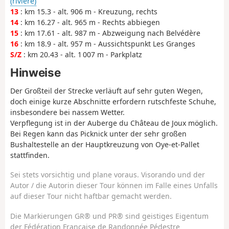
(rivière)
13
: km 15.3 - alt. 906 m - Kreuzung, rechts
14
: km 16.27 - alt. 965 m - Rechts abbiegen
15
: km 17.61 - alt. 987 m - Abzweigung nach Belvédère
16
: km 18.9 - alt. 957 m - Aussichtspunkt Les Granges
S/Z
: km 20.43 - alt. 1 007 m - Parkplatz
Hinweise
Der Großteil der Strecke verläuft auf sehr guten Wegen,
doch einige kurze Abschnitte erfordern rutschfeste Schuhe,
insbesondere bei nassem Wetter.
Verpflegung ist in der Auberge du Château de Joux möglich.
Bei Regen kann das Picknick unter der sehr großen
Bushaltestelle an der Hauptkreuzung von Oye-et-Pallet
stattfinden.
Sei stets vorsichtig und plane voraus. Visorando und der
Autor / die Autorin dieser Tour können im Falle eines Unfalls
auf dieser Tour nicht haftbar gemacht werden.
Die Markierungen GR® und PR® sind geistiges Eigentum
der Fédération Française de Randonnée Pédestre