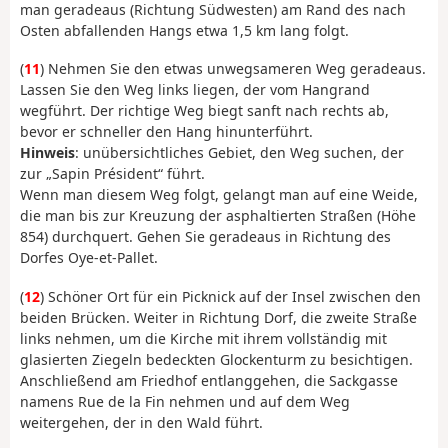
man geradeaus (Richtung Südwesten) am Rand des nach
Osten abfallenden Hangs etwa 1,5 km lang folgt.
(
11
) Nehmen Sie den etwas unwegsameren Weg geradeaus.
Lassen Sie den Weg links liegen, der vom Hangrand
wegführt. Der richtige Weg biegt sanft nach rechts ab,
bevor er schneller den Hang hinunterführt.
Hinweis
: unübersichtliches Gebiet, den Weg suchen, der
zur „Sapin Président“ führt.
Wenn man diesem Weg folgt, gelangt man auf eine Weide,
die man bis zur Kreuzung der asphaltierten Straßen (Höhe
854) durchquert. Gehen Sie geradeaus in Richtung des
Dorfes Oye-et-Pallet.
(
12
) Schöner Ort für ein Picknick auf der Insel zwischen den
beiden Brücken. Weiter in Richtung Dorf, die zweite Straße
links nehmen, um die Kirche mit ihrem vollständig mit
glasierten Ziegeln bedeckten Glockenturm zu besichtigen.
Anschließend am Friedhof entlanggehen, die Sackgasse
namens Rue de la Fin nehmen und auf dem Weg
weitergehen, der in den Wald führt.