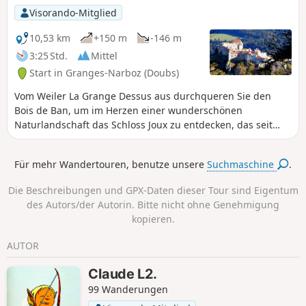
Großteil dieser Denkmäler sowie mehrere Parks zu
Visorando-Mitglied
besichtigen. Von der Église Saint-Bénigne bis zum Parc des
Ouillons offenbart Pontarlier Ihnen so zahlreiche Facetten.
10,53 km
+150 m
-146 m
Die Strecke weist keine Schwierigkeiten auf. Sie ist jedoch
3:25 Std.
Mittel
als „mittel“ eingestuft, da die Route mehr als 10 Kilometer
Start in Granges-Narboz (Doubs)
lang ist und für die Kleinsten möglicherweise nicht
geeignet ist.
Vom Weiler La Grange Dessus aus durchqueren Sie den
Bois de Ban, um im Herzen einer wunderschönen
Naturlandschaft das Schloss Joux zu entdecken, das seit
dem Jahr 1000 über seiner Schlucht thront. Unterwegs
bietet sich Ihnen ein Ausblick auf den Mont d'Or und den
Für mehr Wandertouren, benutze unsere
Suchmaschine
.
Lac Saint-Point.
Die Beschreibungen und GPX-Daten dieser Tour sind Eigentum
des Autors/der Autorin. Bitte nicht ohne Genehmigung
kopieren.
AUTOR
Claude L2.
99 Wanderungen