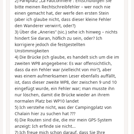
2) Parkplatz „La Fauconnière“: Entschuldigen Sie
bitte meinen Rechtschreibfehler – wer noch nie
einen gemacht hat, der werfe den ersten Stein
(aber ich glaube nicht, dass dieser kleine Fehler
den Wanderer verwirrt, oder?)
3) Über die „Aneries“ (sic.) sehe ich hinweg – nichts
hindert Sie daran, höflich zu sein, oder? Ich
korrigiere jedoch die festgestellten
Unstimmigkeiten
4) Die Brücke (ich glaube, es handelt sich um die im
zweiten WP8 angegebene: Es war offensichtlich,
dass da ein Fehler war (vielleicht von mir?), aber
was einem aufmerksamen Leser ebenfalls auffällt,
ist, dass dieser zweite WP8, der zwischen 9 und 10
eingefügt wurde, ein Fehler war; man musste ihn
nur löschen, damit die Brücke wieder an ihrem
normalen Platz bei WP10 landet
5) Ich verstehe nicht, was der Campingplatz von
Chalain hier zu suchen hat ???
6) Die Routen sind die, die mir mein GPS-System
anzeigt: Ich erfinde sie nicht...
7) Ich freue mich schon darauf, dass Sie Ihre