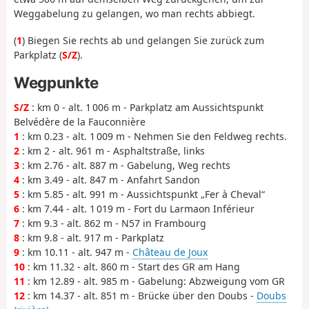
Weggabelung zu gelangen, wo man rechts abbiegt.
(
1
) Biegen Sie rechts ab und gelangen Sie zurück zum
Parkplatz (
S/Z
).
Wegpunkte
S/Z
: km 0 - alt. 1 006 m - Parkplatz am Aussichtspunkt
Belvédère de la Fauconnière
1
: km 0.23 - alt. 1 009 m - Nehmen Sie den Feldweg rechts.
2
: km 2 - alt. 961 m - Asphaltstraße, links
3
: km 2.76 - alt. 887 m - Gabelung, Weg rechts
4
: km 3.49 - alt. 847 m - Anfahrt Sandon
5
: km 5.85 - alt. 991 m - Aussichtspunkt „Fer à Cheval“
6
: km 7.44 - alt. 1 019 m - Fort du Larmaon Inférieur
7
: km 9.3 - alt. 862 m - N57 in Frambourg
8
: km 9.8 - alt. 917 m - Parkplatz
9
: km 10.11 - alt. 947 m -
Château de Joux
10
: km 11.32 - alt. 860 m - Start des GR am Hang
11
: km 12.89 - alt. 985 m - Gabelung: Abzweigung vom GR
12
: km 14.37 - alt. 851 m - Brücke über den Doubs -
Doubs