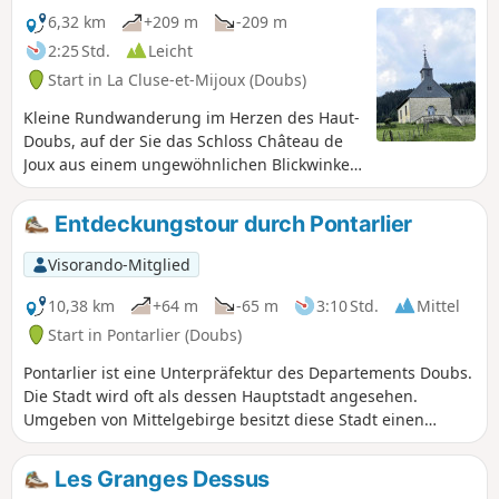
6,32 km
+209 m
-209 m
2:25 Std.
Leicht
Start in La Cluse-et-Mijoux (Doubs)
Kleine Rundwanderung im Herzen des Haut-
Doubs, auf der Sie das Schloss Château de
Joux aus einem ungewöhnlichen Blickwinkel
entdecken können.
Entdeckungstour durch Pontarlier
Visorando-Mitglied
10,38 km
+64 m
-65 m
3:10 Std.
Mittel
Start in Pontarlier (Doubs)
Pontarlier ist eine Unterpräfektur des Departements Doubs.
Die Stadt wird oft als dessen Hauptstadt angesehen.
Umgeben von Mittelgebirge besitzt diese Stadt einen
unbestreitbaren Charme und verfügt über zahlreiche
historische Denkmäler wie die Porte Saint-Pierre. Diese etwa
Les Granges Dessus
zehn Kilometer lange Wanderung ermöglicht es, einen