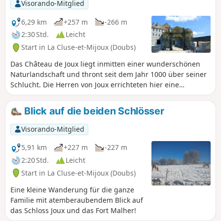
Visorando-Mitglied
6,29 km
+257 m
-266 m
2:30 Std.
Leicht
Start in La Cluse-et-Mijoux (Doubs)
Das Château de Joux liegt inmitten einer wunderschönen
Naturlandschaft und thront seit dem Jahr 1000 über seiner
Schlucht. Die Herren von Joux errichteten hier eine
Mautstelle und konnten so diese steinerne Festung bauen.
Sie durchqueren beide Hänge der Schlucht, indem Sie den
Blick auf die beiden Schlösser
Larmont-Sattel bis zum Fort Mahler hinaufsteigen, wo Sie
einen herrlichen Blick auf dieses Schloss haben, das mit
Visorando-Mitglied
seiner imposanten Strenge eines mittelalterlichen Wächters
über das Tal wacht.
5,91 km
+227 m
-227 m
2:20 Std.
Leicht
Start in La Cluse-et-Mijoux (Doubs)
Eine kleine Wanderung für die ganze
Familie mit atemberaubendem Blick auf
das Schloss Joux und das Fort Malher!