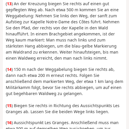
(
13
) An der Kreuzung biegen Sie rechts auf einen gut
gepflegten Weg ab. Nach etwa 500 m kommen Sie an eine
Weggabelung: Nehmen Sie links den Weg, der sanft zum
Aufstieg zur Kapelle Notre-Dame des Côtes führt. Nehmen
Sie den Pfad, der rechts von der Kapelle in den Wald
hinaufführt. In einem Brachgebiet angekommen, ist der
Weg kaum markiert: Man muss nach links und zum
stärksten Hang abbiegen, um die blau-gelbe Markierung
am Waldrand zu erkennen. Weiter hinaufsteigen, bis man
einen Waldweg erreicht, den man nach links nimmt.
(
14
) 150 m nach der Weggabelung biegen Sie rechts ab,
dann nach etwa 200 m erneut rechts. Folgen Sie
anschließend dem markierten Weg, der etwa 1 km lang dem
Militärkamm folgt, bevor Sie rechts abbiegen, um auf einen
gut begehbaren Waldweg zu gelangen.
(
15
) Biegen Sie rechts in Richtung des Aussichtspunkts Les
Granges ab. Lassen Sie die beiden Wege links liegen.
(
16
) Aussichtspunkt Les Granges. Anschließend muss man
etwa 500 m auf demselben Weg zurückgehen, um zur