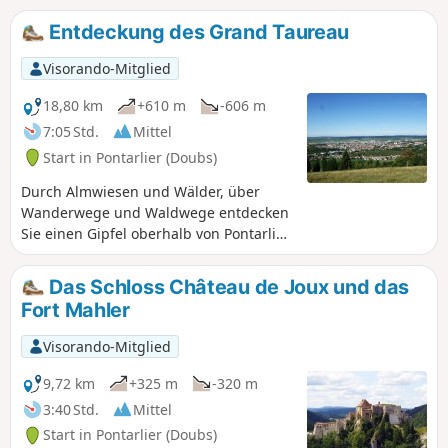
Entdeckung des Grand Taureau
Visorando-Mitglied
18,80 km
+610 m
-606 m
7:05 Std.
Mittel
Start in Pontarlier (Doubs)
Durch Almwiesen und Wälder, über
Wanderwege und Waldwege entdecken
Sie einen Gipfel oberhalb von Pontarlier,
von dem aus Sie bei klarem Wetter
einen wunderschönen Blick auf die
Das Schloss Château de Joux und das
Alpen haben.
Fort Mahler
Visorando-Mitglied
9,72 km
+325 m
-320 m
3:40 Std.
Mittel
Start in Pontarlier (Doubs)