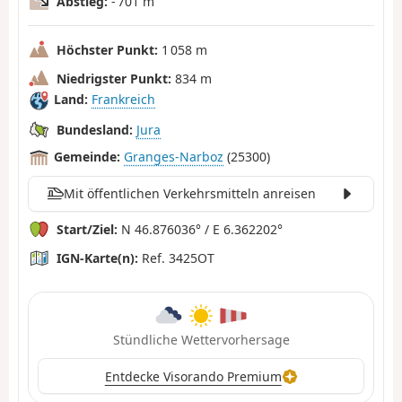
Abstieg:
- 701 m
Höchster Punkt:
1 058 m
Niedrigster Punkt:
834 m
Land:
Frankreich
Bundesland:
Jura
Gemeinde:
Granges-Narboz
(25300)
Mit öffentlichen Verkehrsmitteln anreisen
Start/Ziel:
N 46.876036° / E 6.362202°
IGN-Karte(n):
Ref. 3425OT
Stündliche Wettervorhersage
Entdecke Visorando Premium