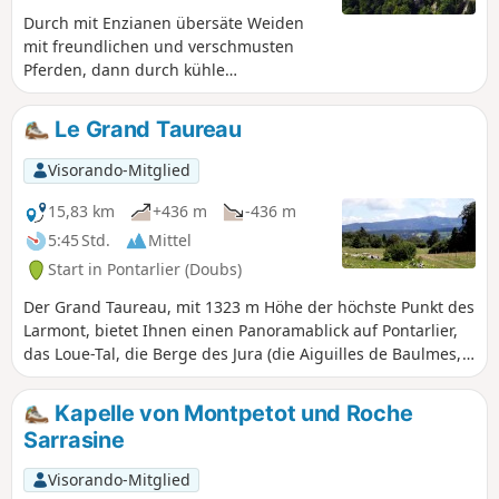
Durch mit Enzianen übersäte Weiden
mit freundlichen und verschmusten
Pferden, dann durch kühle
Tannenwälder mit schlanken Bäumen,
um das Fort Malher und das Château de
Le Grand Taureau
Joux zu entdecken, das mit seiner
imposanten Strenge eines
Visorando-Mitglied
mittelalterlichen Wächters über seiner
Schlucht thront.
15,83 km
+436 m
-436 m
5:45 Std.
Mittel
Start in Pontarlier (Doubs)
Der Grand Taureau, mit 1323 m Höhe der höchste Punkt des
Larmont, bietet Ihnen einen Panoramablick auf Pontarlier,
das Loue-Tal, die Berge des Jura (die Aiguilles de Baulmes,
den Suchet, den Mont d'Or), die Alpen und bei schönem
Wetter sogar den Mont Blanc. Eine ausgewogene Route, um
Kapelle von Montpetot und Roche
die Kühle der schönen Tannenwälder und die Sonne dieser
Sarrasine
mit Enzianen übersäten Almwiesen zu genießen, begleitet
von der Musik unserer Kuhglocken.
Visorando-Mitglied