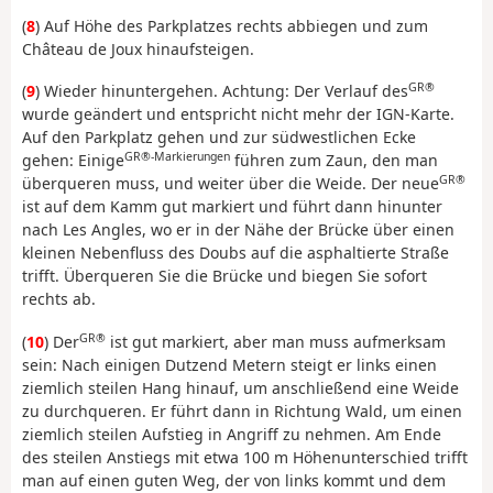
(
8
) Auf Höhe des Parkplatzes rechts abbiegen und zum
Château de Joux hinaufsteigen.
GR®
(
9
) Wieder hinuntergehen. Achtung: Der Verlauf des
wurde geändert und entspricht nicht mehr der IGN-Karte.
Auf den Parkplatz gehen und zur südwestlichen Ecke
GR®-Markierungen
gehen: Einige
führen zum Zaun, den man
GR®
überqueren muss, und weiter über die Weide. Der neue
ist auf dem Kamm gut markiert und führt dann hinunter
nach Les Angles, wo er in der Nähe der Brücke über einen
kleinen Nebenfluss des Doubs auf die asphaltierte Straße
trifft. Überqueren Sie die Brücke und biegen Sie sofort
rechts ab.
GR®
(
10
) Der
ist gut markiert, aber man muss aufmerksam
sein: Nach einigen Dutzend Metern steigt er links einen
ziemlich steilen Hang hinauf, um anschließend eine Weide
zu durchqueren. Er führt dann in Richtung Wald, um einen
ziemlich steilen Aufstieg in Angriff zu nehmen. Am Ende
des steilen Anstiegs mit etwa 100 m Höhenunterschied trifft
man auf einen guten Weg, der von links kommt und dem