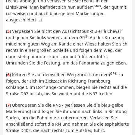
rechts abbiegt, und verlassen Sie sie rechts in der
GR®
Linkskurve. Man befindet sich nun auf dem
, der gut mit
rot-weißen und auch blau-gelben Markierungen
ausgeschildert ist.
(
5
) Verpassen Sie nicht den Aussichtspunkt „Fer à Cheval“
®.
und gehen Sie links weiter auf dem GR
An der Kreuzung
mit einem guten Weg am Rande einer Wiese halten Sie sich
rechts in einer großen Schleife und folgen dem Weg, der
dann stetig hinunter zum Larmont Inférieur führt.
Umrunden Sie die Festung, um das Panorama zu genießen.
GR®
(
6
) Kehren Sie auf demselben Weg zurück, um dem
zu
folgen, der sich im Zickzack in Richtung Frambourg
schlängelt. Im Dorf angekommen, biegen Sie rechts auf die
Straße D67 bis ab, bis Sie wieder auf die N57 treffen.
(
7
) Überqueren Sie die RN57 (verlassen Sie die blau-gelbe
Markierung) und folgen Sie ihr dann nach links in Richtung
Süden, um die Bahnlinie zu überqueren. Verlassen Sie
anschließend sofort die RN und nehmen Sie die asphaltierte
Straße D402, die nach rechts zum Aufstieg führt.