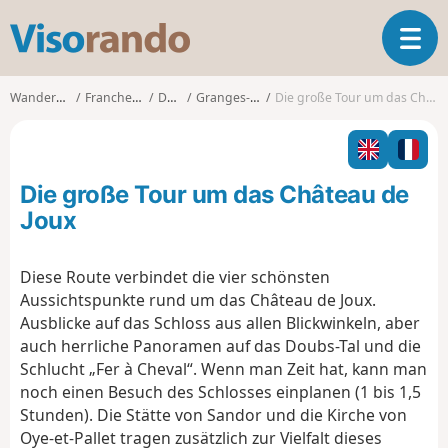
V
T
i
o
s
g
o
Wanderungen
Franche-Comté
Doubs
Granges-Narboz
Die große Tour um das Château de Joux
g
r
l
a
e
n
n
d
Die große Tour um das Château de
a
o
v
Joux
i
g
Diese Route verbindet die vier schönsten
a
Aussichtspunkte rund um das Château de Joux.
t
i
Ausblicke auf das Schloss aus allen Blickwinkeln, aber
o
auch herrliche Panoramen auf das Doubs-Tal und die
n
Schlucht „Fer à Cheval“. Wenn man Zeit hat, kann man
noch einen Besuch des Schlosses einplanen (1 bis 1,5
Stunden). Die Stätte von Sandor und die Kirche von
Oye-et-Pallet tragen zusätzlich zur Vielfalt dieses