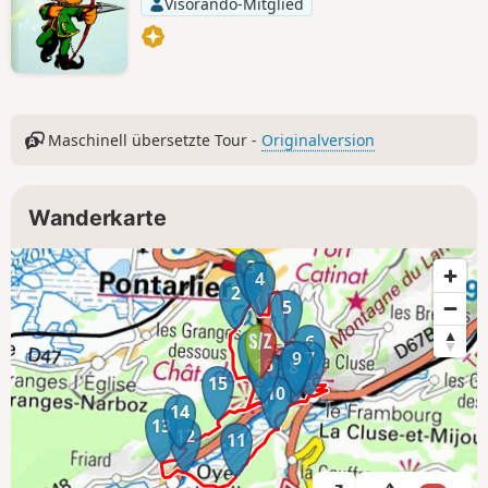
Visorando-Mitglied
Maschinell übersetzte Tour -
Originalversion
Wanderkarte
3
4
2
5
6
1
9
7
16
8
15
10
14
13
12
11